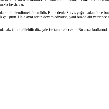
makta fayda var.
labını dinlendirmek önemlidir. Bu nedenle Servis çağırmadan önce buzdol
arak çalıştırın. Hala aynı sorun devam ediyorsa, yani buzdolabı yeter
ulacak, tamir edilebilir düzeyde ise tamir edecektir. Bu arıza kodlarınd