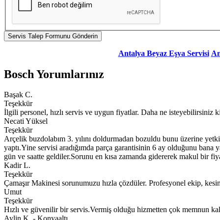
Antalya Beyaz Eşya Servisi
An
Bosch Yorumlarınız
Başak C.
Teşekkür
İlgili personel, hızlı servis ve uygun fiyatlar. Daha ne isteyebilirsiniz k
Necati Yüksel
Teşekkür
Arçelik buzdolabım 3. yılını doldurmadan bozuldu bunu üzerine yetkili 
yaptı.Yine servisi aradığımda parça garantisinin 6 ay olduğunu bana 
gün ve saatte geldiler.Sorunu en kısa zamanda gidererek makul bir fiya
Kadir L.
Teşekkür
Çamaşır Makinesi sorunumuzu hızla çözdüler. Profesyonel ekip, kesinl
Umut
Teşekkür
Hızlı ve güvenilir bir servis.Vermiş olduğu hizmetten çok memnun kal
Aylin K. - Konyaaltı