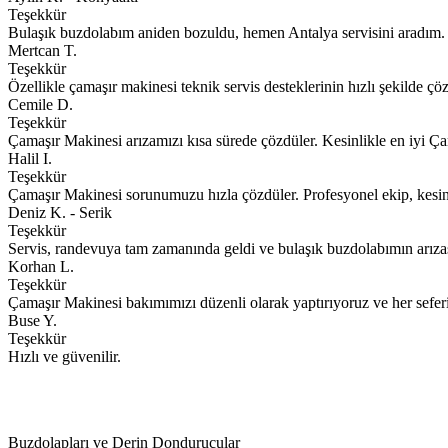
Teşekkür
Bulaşık buzdolabım aniden bozuldu, hemen Antalya servisini aradım. E
Mertcan T.
Teşekkür
Özellikle çamaşır makinesi teknik servis desteklerinin hızlı şekilde ç
Cemile D.
Teşekkür
Çamaşır Makinesi arızamızı kısa sürede çözdüler. Kesinlikle en iyi Ça
Halil I.
Teşekkür
Çamaşır Makinesi sorunumuzu hızla çözdüler. Profesyonel ekip, kesinl
Deniz K. - Serik
Teşekkür
Servis, randevuya tam zamanında geldi ve bulaşık buzdolabımın arızası
Korhan L.
Teşekkür
Çamaşır Makinesi bakımımızı düzenli olarak yaptırıyoruz ve her sefe
Buse Y.
Teşekkür
Hızlı ve güvenilir.
Buzdolapları ve Derin Dondurucular