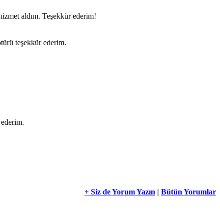
 hizmet aldım. Teşekkür ederim!
ötürü teşekkür ederim.
 ederim.
+ Siz de Yorum Yazın
|
Bütün Yorumlar