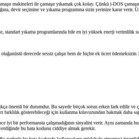
maşır makineleri ile çamaşır yıkamak çok kolay. Çünkü i-DOS çamaşır mak
lığına, devir seçimine ve yıkama programına sizin yerinize karar veri
, standart yıkama programlarında bile en iyi yüksek enerji verimlilik 
ağanüstü derecede sessiz çalışır hem de hiçbir ek ücret ödemeksizin 10
oldukça önemli bir durumdur. Bu sayede birçok sorun erken fark edilir v
ı farklılık gösterebileceği için kullanma kılavuzundan bakmak daha sağl
ce iyi bir performansta çalışmadığının sinyalini verir. Aynı zamanda b
 verdiğinde bu hata kodunu ciddiye almak gerekir.
 nedenle bu hata kodunda kullanıcıların müdahale etmemesi önemlidir. 