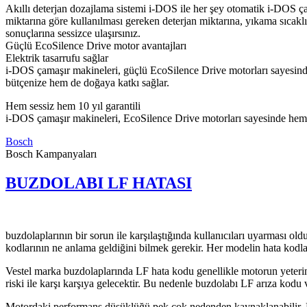
Akıllı deterjan dozajlama sistemi i-DOS ile her şey otomatik i-DOS ça
miktarına göre kullanılması gereken deterjan miktarına, yıkama sıcak
sonuçlarına sessizce ulaşırsınız.
Güçlü EcoSilence Drive motor avantajları
Elektrik tasarrufu sağlar
i-DOS çamaşır makineleri, güçlü EcoSilence Drive motorları sayesinde
bütçenize hem de doğaya katkı sağlar.
Hem sessiz hem 10 yıl garantili
i-DOS çamaşır makineleri, EcoSilence Drive motorları sayesinde hem ol
Bosch
Bosch Kampanyaları
BUZDOLABI LF HATASI
buzdolaplarının bir sorun ile karşılaştığında kullanıcıları uyarması 
kodlarının ne anlama geldiğini bilmek gerekir. Her modelin hata kodlar
Vestel marka buzdolaplarında LF hata kodu genellikle motorun yeterin
riski ile karşı karşıya gelecektir. Bu nedenle buzdolabı LF arıza kodu
Motordaki performans düşüklüğü pek çok nedenden kaynaklanabilir. Bu