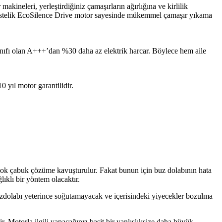
ineleri, yerleştirdiğiniz çamaşırların ağırlığına ve kirlilik
r. Üstelik EcoSilence Drive motor sayesinde mükemmel çamaşır yıkama
sınıfı olan A+++’dan %30 daha az elektrik harcar. Böylece hem aile
 yıl motor garantilidir.
e çok çabuk çözüme kavuşturulur. Fakat bunun için buz dolabının hata
ıklı bir yöntem olacaktır.
uzdolabı yeterince soğutamayacak ve içerisindeki yiyecekler bozulma
Motorla ilgili yapacağınız basit bir yanlışlıksize daha büyük