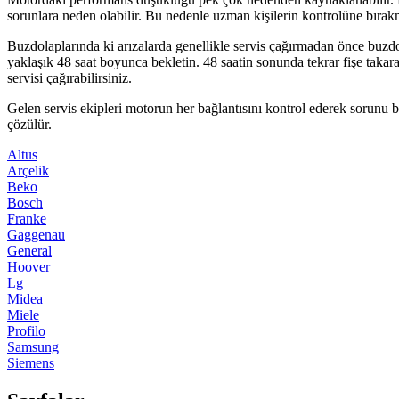
sorunlara neden olabilir. Bu nedenle uzman kişilerin kontrolüne bırak
Buzdolaplarında ki arızalarda genellikle servis çağırmadan önce buzdo
yaklaşık 48 saat boyunca bekletin. 48 saatin sonunda tekrar fişe tak
servisi çağırabilirsiniz.
Gelen servis ekipleri motorun her bağlantısını kontrol ederek sorunu b
çözülür.
Altus
Arçelik
Beko
Bosch
Franke
Gaggenau
General
Hoover
Lg
Midea
Miele
Profilo
Samsung
Siemens