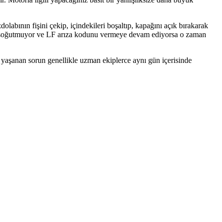
abının fişini çekip, içindekileri boşaltıp, kapağını açık bırakarak
ince soğutmuyor ve LF arıza kodunu vermeye devam ediyorsa o zaman
a yaşanan sorun genellikle uzman ekiplerce aynı gün içerisinde