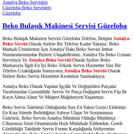
Antalya Beko Servisleri
Güzeloba Beko Servisleri
Güzeloba
Beko Bulaşık Makinesi Servisi Güzeloba
Beko Bulaşık Makinesi Servisi Güzeloba Telefon, İletişim
Antalya
Beko Servisi
Olarak Sizlere Bir Telefon Kadar Yakınız. Beko
Markalı Ürünleriniz İçin Antalya’Daki Beko Servisi İrtibat
Numaralarımızdan Bizlere Ulaşabilirsiniz. Antalya’Da Beko Uzman
Servisiyiz Ve
Antalya Beko Servisi
Olarak Sizlere Beko
Markasıyla İlgili En İyi Beko Teknik Servis Hizmetini Size Bir
Telefon Uzaklığında Sunuyoruz.
Antalya Beko Servisi
Olarak
Sizlere Beko Servis Hizmetini Kesintisiz Sunmaktayız.
Antalya Beko Olarak Yapılan İşçilik Ve Değiştirilen Parçalar
Tarafımızdan Garantilidir. Servis Ve Parça Değişimi Servis Fişi İle
Kayıt Altına Alınır Ve Müşteri Mağduriyeti Yaşanmaz.
Beko Servis Talebiniz Olduğunda Size En Yakın Gezici Ekibimiz
En Kısa Sürede Belirttiğiniz Adrese Ulaşır Ve Sorununuzu
Gideririz. Beko Servisi Antalya Mümkün Olduğu Müddetçe
Cihazınıza Sizin Ortamınızda Hızlı Müdahale Edilmekte, Gerek
Görüldüğü Takdirde Servis Formu Karşılığında Atölyemize