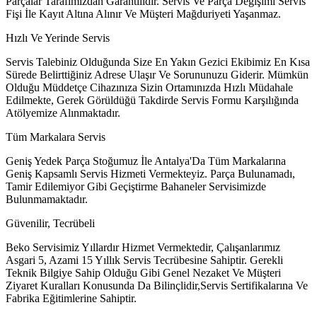
Parçalar Tarafımızdan Garantilidir. Servis Ve Parça Değişimi Servis
Fişi İle Kayıt Altına Alınır Ve Müşteri Mağduriyeti Yaşanmaz.
Hızlı Ve Yerinde Servis
Servis Talebiniz Olduğunda Size En Yakın Gezici Ekibimiz En Kısa
Sürede Belirttiğiniz Adrese Ulaşır Ve Sorununuzu Giderir. Mümkün
Olduğu Müddetçe Cihazınıza Sizin Ortamınızda Hızlı Müdahale
Edilmekte, Gerek Görüldüğü Takdirde Servis Formu Karşılığında
Atölyemize Alınmaktadır.
Tüm Markalara Servis
Geniş Yedek Parça Stoğumuz İle Antalya'Da Tüm Markalarına
Geniş Kapsamlı Servis Hizmeti Vermekteyiz. Parça Bulunamadı,
Tamir Edilemiyor Gibi Geçiştirme Bahaneler Servisimizde
Bulunmamaktadır.
Güvenilir, Tecrübeli
Beko Servisimiz Yıllardır Hizmet Vermektedir, Çalışanlarımız
Asgari 5, Azami 15 Yıllık Servis Tecrübesine Sahiptir. Gerekli
Teknik Bilgiye Sahip Olduğu Gibi Genel Nezaket Ve Müşteri
Ziyaret Kuralları Konusunda Da Bilinçlidir,Servis Sertifikalarına Ve
Fabrika Eğitimlerine Sahiptir.