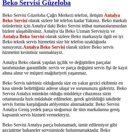
Beko Servisi Güzeloba
Beko Servisi Güzeloba Çağrı Merkezi telefon, iletişim
Antalya
Beko Servisi
olarak sizlere bir telefon kadar Yakınız. Beko markalı
ürünleriniz için Antalya’daki Beko Servisi irtibat numaralarımızdan
bizlere ulaşabilirsiniz. Antalya’da Beko Uzman Servisiyiz ve
Antalya Beko Servisi
olarak sizlere Beko markasıyla ilgili en iyi
Beko teknik servis hizmetini size bir telefon uzaklığında
sunuyoruz.
Antalya Beko Servisi
olarak sizlere Beko servis
hizmetini kesintisiz sunmaktayız.
Antalya Beko olarak yapılan işçilik ve değiştirilen parçalar
tarafımızdan garantilidir. servis ve parça değişimi servis fişi ile kayıt
altına alınır ve müşteri mağduriyeti yaşanmaz.
Beko Servis talebiniz olduğunda size en yakın gezici ekibimiz en
kısa sürede belirttiğiniz adrese ulaşır ve sorununuzu gideririz. Beko
Servisi Antalya mümkün olduğu müddetçe cihazınıza sizin
ortamınızda hızlı müdahale edilmekte, gerek görüldüğü takdirde
servis formu karşılığında atölyemize alınmaktadır. Beko Servisi
Antalya Geniş yedek parça stoğumuz ile tüm markalarına geniş
kapsamlı servis hizmeti vermekteyiz.
Beko Servisi Antalya parça bulunamadı, tamir edilemiyor gibi
geçiştirme bahaneler servisimizde bulunmamaktadır. Beko