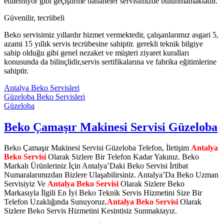
edilemiyor gibi geçiştirme bahaneler servisimizde bulunmamaktadır.
Güvenilir, tecrübeli
Beko servisimiz yıllardır hizmet vermektedir, çalışanlarımız asgari 5,
azami 15 yıllık servis tecrübesine sahiptir. gerekli teknik bilgiye
sahip olduğu gibi genel nezaket ve müşteri ziyaret kuralları
konusunda da bilinçlidir,servis sertifikalarına ve fabrika eğitimlerine
sahiptir.
Antalya Beko Servisleri
Güzeloba Beko Servisleri
Güzeloba
Beko Çamaşır Makinesi Servisi Güzeloba
Beko Çamaşır Makinesi Servisi Güzeloba Telefon, İletişim
Antalya
Beko Servisi
Olarak Sizlere Bir Telefon Kadar Yakınız. Beko
Markalı Ürünleriniz İçin Antalya’Daki Beko Servisi İrtibat
Numaralarımızdan Bizlere Ulaşabilirsiniz. Antalya’Da Beko Uzman
Servisiyiz Ve
Antalya Beko Servisi
Olarak Sizlere Beko
Markasıyla İlgili En İyi Beko Teknik Servis Hizmetini Size Bir
Telefon Uzaklığında Sunuyoruz.
Antalya Beko Servisi
Olarak
Sizlere Beko Servis Hizmetini Kesintisiz Sunmaktayız.