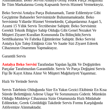
Alınmaktadır. Beko Servisi Antalya Geniş Yedek Parça Stoğumuz
İle Tüm Markalarına Geniş Kapsamlı Servis Hizmeti Vermekteyiz.
Beko Servisi Antalya Parça Bulunamadı, Tamir Edilemiyor Gibi
Geçiştirme Bahaneler Servisimizde Bulunmamaktadır. Beko
Servisimiz Yıllardır Hizmet Vermektedir, Çalışanlarımız Asgari 5,
Azami 15 Yıllık Servis Tecrübesine Sahiptir. Beko Servisimiz
Gerekli Teknik Bilgiye Sahip Olduğu Gibi Genel Nezaket Ve
Müşteri Ziyaret Kuralları Konusunda Da Bilinçlidir,Servis
Sertifikalarına Ve Fabrika Eğitimlerine Sahiptir. Beko Servisi
Antalya İçin Talep Ettiğiniz Gün Ve Saatte Sizi Ziyaret Ederek
Cihazınızın Onarımını Yapmaktayız.
Garantili Servis
Antalya Beko Servisi
Tarafından Yapılan İşçilik Ve Değiştirilen
Parçalar Tarafımızdan Garantilidir. Servis Ve Parça Değişimi Servis
Fişi İle Kayıt Altına Alınır Ve Müşteri Mağduriyeti Yaşanmaz.
Hızlı Ve Yerinde Servis
Servis Talebiniz Olduğunda Size En Yakın Gezici Ekibimiz En Kısa
Sürede Belirttiğiniz Adrese Ulaşır Ve Sorununuzu Giderir. Mümkün
Olduğu Müddetçe Cihazınıza Sizin Ortamınızda Hızlı Müdahale
Edilmekte, Gerek Görüldüğü Takdirde Servis Formu Karşılığında
Atölyemize Alınmaktadır.