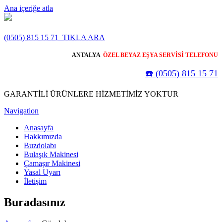
Ana içeriğe atla
(0505) 815 15 71
TIKLA ARA
ANTALYA
ÖZEL BEYAZ EŞYA SERVİSİ TELEFONU
☎️ (0505) 815 15 71
GARANTİLİ ÜRÜNLERE HİZMETİMİZ YOKTUR
Navigation
Anasayfa
Hakkımızda
Buzdolabı
Bulaşık Makinesi
Çamaşır Makinesi
Yasal Uyarı
İletişim
Buradasınız