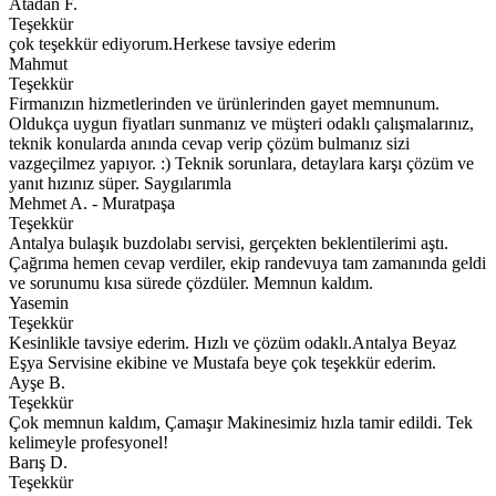
Atadan F.
Teşekkür
çok teşekkür ediyorum.Herkese tavsiye ederim
Mahmut
Teşekkür
Firmanızın hizmetlerinden ve ürünlerinden gayet memnunum.
Oldukça uygun fiyatları sunmanız ve müşteri odaklı çalışmalarınız,
teknik konularda anında cevap verip çözüm bulmanız sizi
vazgeçilmez yapıyor. :) Teknik sorunlara, detaylara karşı çözüm ve
yanıt hızınız süper. Saygılarımla
Mehmet A. - Muratpaşa
Teşekkür
Antalya bulaşık buzdolabı servisi, gerçekten beklentilerimi aştı.
Çağrıma hemen cevap verdiler, ekip randevuya tam zamanında geldi
ve sorunumu kısa sürede çözdüler. Memnun kaldım.
Yasemin
Teşekkür
Kesinlikle tavsiye ederim. Hızlı ve çözüm odaklı.Antalya Beyaz
Eşya Servisine ekibine ve Mustafa beye çok teşekkür ederim.
Ayşe B.
Teşekkür
Çok memnun kaldım, Çamaşır Makinesimiz hızla tamir edildi. Tek
kelimeyle profesyonel!
Barış D.
Teşekkür