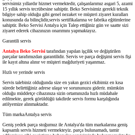
servisimiz yıllardır hizmet vermektedir, çalışanlarımız asgari 5, azami
15 yıllık servis tecrübesine sahiptir. Beko Servisimiz gerekli teknik
bilgiye sahip olduğu gibi genel nezaket ve müşteri ziyaret kuralları
konusunda da bilinçlidir,servis sertifikalarına ve fabrika eğitimlerine
sahiptir. Beko Servisi Antalya için Talep ettiğiniz gün ve saatte sizi
ziyaret ederek cihazınızın onarımını yapmaktayız.
Garantili servis
Antalya Beko Servisi
tarafından yapılan işçilik ve değiştirilen
parçalar tarafımızdan garantilidir. Servis ve parça değişimi servis fişi
ile kayıt altına alınır ve müşteri mağduriyeti yaşanmaz.
Hızlı ve yerinde servis
Servis talebiniz olduğunda size en yakın gezici ekibimiz en kısa
sürede belirttiğiniz adrese ulaşır ve sorununuzu giderir. mümkün
olduğu müddetçe cihazınıza sizin ortamınızda hızlı müdahale
edilmekte, gerek görüldüğü takdirde servis formu karşılığında
atölyemize alınmaktadır.
Tüm markaAntalya servis
Geniş yedek parça stoğumuz ile Antalya'da tüm markalarına geniş
kapsamlı servis hizmeti vermekteyiz. parça bulunamadı, tamir