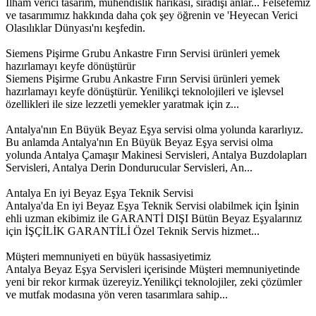
İlham verici tasarım, mühendislik harikası, sıradışı anlar... Felsefemiz
ve tasarımımız hakkında daha çok şey öğrenin ve 'Heyecan Verici
Olasılıklar Dünyası'nı keşfedin.
Siemens Pişirme Grubu Ankastre Fırın Servisi ürünleri yemek
hazırlamayı keyfe dönüştürür
Siemens Pişirme Grubu Ankastre Fırın Servisi ürünleri yemek
hazırlamayı keyfe dönüştürür. Yenilikçi teknolojileri ve işlevsel
özellikleri ile size lezzetli yemekler yaratmak için z...
Antalya'nın En Büyük Beyaz Eşya servisi olma yolunda kararlıyız.
Bu anlamda Antalya'nın En Büyük Beyaz Eşya servisi olma
yolunda Antalya Çamaşır Makinesi Servisleri, Antalya Buzdolapları
Servisleri, Antalya Derin Dondurucular Servisleri, An...
Antalya En iyi Beyaz Eşya Teknik Servisi
Antalya'da En iyi Beyaz Eşya Teknik Servisi olabilmek için İşinin
ehli uzman ekibimiz ile GARANTİ DIŞI Bütün Beyaz Eşyalarınız
için İŞÇİLİK GARANTİLİ Özel Teknik Servis hizmet...
Müşteri memnuniyeti en büyük hassasiyetimiz
Antalya Beyaz Eşya Servisleri içerisinde Müşteri memnuniyetinde
yeni bir rekor kırmak üzereyiz.Yenilikçi teknolojiler, zeki çözümler
ve mutfak modasına yön veren tasarımlara sahip...