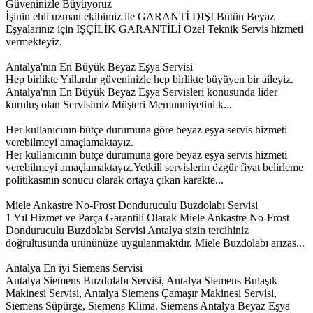
Güveninizle Büyüyoruz
İşinin ehli uzman ekibimiz ile GARANTİ DIŞI Bütün Beyaz
Eşyalarınız için İŞÇİLİK GARANTİLİ Özel Teknik Servis hizmeti
vermekteyiz.
Antalya'nın En Büyük Beyaz Eşya Servisi
Hep birlikte Yıllardır güveninizle hep birlikte büyüyen bir aileyiz.
Antalya'nın En Büyük Beyaz Eşya Servisleri konusunda lider
kuruluş olan Servisimiz Müşteri Memnuniyetini k...
Her kullanıcının bütçe durumuna göre beyaz eşya servis hizmeti
verebilmeyi amaçlamaktayız.
Her kullanıcının bütçe durumuna göre beyaz eşya servis hizmeti
verebilmeyi amaçlamaktayız.Yetkili servislerin özgür fiyat belirleme
politikasının sonucu olarak ortaya çıkan karakte...
Miele Ankastre No-Frost Donduruculu Buzdolabı Servisi
1 Yıl Hizmet ve Parça Garantili Olarak Miele Ankastre No-Frost
Donduruculu Buzdolabı Servisi Antalya sizin tercihiniz
doğrultusunda ürününüze uygulanmaktdır. Miele Buzdolabı arızas...
Antalya En iyi Siemens Servisi
Antalya Siemens Buzdolabı Servisi, Antalya Siemens Bulaşık
Makinesi Servisi, Antalya Siemens Çamaşır Makinesi Servisi,
Siemens Süpürge, Siemens Klima. Siemens Antalya Beyaz Eşya