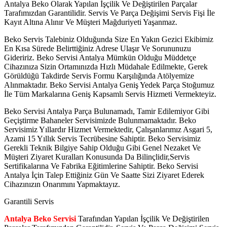
Antalya Beko Olarak Yapılan İşçilik Ve Değiştirilen Parçalar
Tarafımızdan Garantilidir. Servis Ve Parça Değişimi Servis Fişi İle
Kayıt Altına Alınır Ve Müşteri Mağduriyeti Yaşanmaz.
Beko Servis Talebiniz Olduğunda Size En Yakın Gezici Ekibimiz
En Kısa Sürede Belirttiğiniz Adrese Ulaşır Ve Sorununuzu
Gideririz. Beko Servisi Antalya Mümkün Olduğu Müddetçe
Cihazınıza Sizin Ortamınızda Hızlı Müdahale Edilmekte, Gerek
Görüldüğü Takdirde Servis Formu Karşılığında Atölyemize
Alınmaktadır. Beko Servisi Antalya Geniş Yedek Parça Stoğumuz
İle Tüm Markalarına Geniş Kapsamlı Servis Hizmeti Vermekteyiz.
Beko Servisi Antalya Parça Bulunamadı, Tamir Edilemiyor Gibi
Geçiştirme Bahaneler Servisimizde Bulunmamaktadır. Beko
Servisimiz Yıllardır Hizmet Vermektedir, Çalışanlarımız Asgari 5,
Azami 15 Yıllık Servis Tecrübesine Sahiptir. Beko Servisimiz
Gerekli Teknik Bilgiye Sahip Olduğu Gibi Genel Nezaket Ve
Müşteri Ziyaret Kuralları Konusunda Da Bilinçlidir,Servis
Sertifikalarına Ve Fabrika Eğitimlerine Sahiptir. Beko Servisi
Antalya İçin Talep Ettiğiniz Gün Ve Saatte Sizi Ziyaret Ederek
Cihazınızın Onarımını Yapmaktayız.
Garantili Servis
Antalya Beko Servisi
Tarafından Yapılan İşçilik Ve Değiştirilen