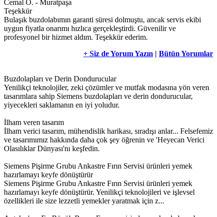
Cemal O. - Muratpaşa
Teşekkür
Bulaşık buzdolabımın garanti süresi dolmuştu, ancak servis ekibi
uygun fiyatla onarımı hızlıca gerçekleştirdi. Güvenilir ve
profesyonel bir hizmet aldım. Teşekkür ederim.
+ Siz de Yorum Yazın
|
Bütün Yorumlar
Buzdolapları ve Derin Dondurucular
Yenilikçi teknolojiler, zeki çözümler ve mutfak modasına yön veren
tasarımlara sahip Siemens buzdolapları ve derin dondurucular,
yiyecekleri saklamanın en iyi yoludur.
İlham veren tasarım
İlham verici tasarım, mühendislik harikası, sıradışı anlar... Felsefemiz
ve tasarımımız hakkında daha çok şey öğrenin ve 'Heyecan Verici
Olasılıklar Dünyası'nı keşfedin.
Siemens Pişirme Grubu Ankastre Fırın Servisi ürünleri yemek
hazırlamayı keyfe dönüştürür
Siemens Pişirme Grubu Ankastre Fırın Servisi ürünleri yemek
hazırlamayı keyfe dönüştürür. Yenilikçi teknolojileri ve işlevsel
özellikleri ile size lezzetli yemekler yaratmak için z...