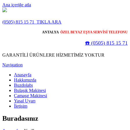
Ana içeriğe atla
(0505) 815 15 71
TIKLA ARA
ANTALYA
ÖZEL BEYAZ EŞYA SERVİSİ TELEFONU
☎️ (0505) 815 15 71
GARANTİLİ ÜRÜNLERE HİZMETİMİZ YOKTUR
Navigation
Anasayfa
Hakkımızda
Buzdolabı
Bulaşık Makinesi
Çamaşır Makinesi
Yasal Uyarı
İletişim
Buradasınız