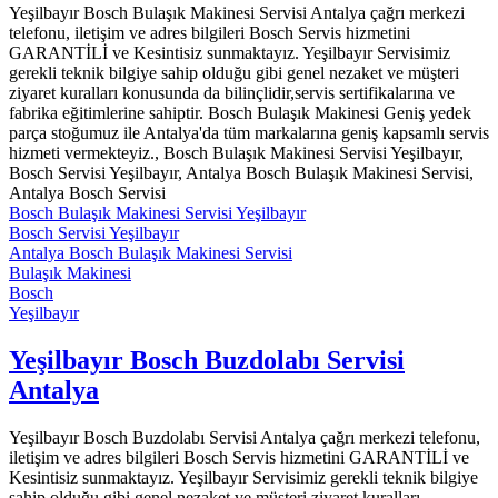
Yeşilbayır Bosch Bulaşık Makinesi Servisi Antalya çağrı merkezi
telefonu, iletişim ve adres bilgileri Bosch Servis hizmetini
GARANTİLİ ve Kesintisiz sunmaktayız. Yeşilbayır Servisimiz
gerekli teknik bilgiye sahip olduğu gibi genel nezaket ve müşteri
ziyaret kuralları konusunda da bilinçlidir,servis sertifikalarına ve
fabrika eğitimlerine sahiptir. Bosch Bulaşık Makinesi Geniş yedek
parça stoğumuz ile Antalya'da tüm markalarına geniş kapsamlı servis
hizmeti vermekteyiz., Bosch Bulaşık Makinesi Servisi Yeşilbayır,
Bosch Servisi Yeşilbayır, Antalya Bosch Bulaşık Makinesi Servisi,
Antalya Bosch Servisi
Bosch Bulaşık Makinesi Servisi Yeşilbayır
Bosch Servisi Yeşilbayır
Antalya Bosch Bulaşık Makinesi Servisi
Bulaşık Makinesi
Bosch
Yeşilbayır
Yeşilbayır Bosch Buzdolabı Servisi
Antalya
Yeşilbayır Bosch Buzdolabı Servisi Antalya çağrı merkezi telefonu,
iletişim ve adres bilgileri Bosch Servis hizmetini GARANTİLİ ve
Kesintisiz sunmaktayız. Yeşilbayır Servisimiz gerekli teknik bilgiye
sahip olduğu gibi genel nezaket ve müşteri ziyaret kuralları