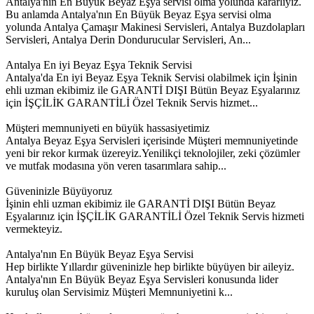
Antalya'nın En Büyük Beyaz Eşya servisi olma yolunda kararlıyız.
Bu anlamda Antalya'nın En Büyük Beyaz Eşya servisi olma
yolunda Antalya Çamaşır Makinesi Servisleri, Antalya Buzdolapları
Servisleri, Antalya Derin Dondurucular Servisleri, An...
Antalya En iyi Beyaz Eşya Teknik Servisi
Antalya'da En iyi Beyaz Eşya Teknik Servisi olabilmek için İşinin
ehli uzman ekibimiz ile GARANTİ DIŞI Bütün Beyaz Eşyalarınız
için İŞÇİLİK GARANTİLİ Özel Teknik Servis hizmet...
Müşteri memnuniyeti en büyük hassasiyetimiz
Antalya Beyaz Eşya Servisleri içerisinde Müşteri memnuniyetinde
yeni bir rekor kırmak üzereyiz.Yenilikçi teknolojiler, zeki çözümler
ve mutfak modasına yön veren tasarımlara sahip...
Güveninizle Büyüyoruz
İşinin ehli uzman ekibimiz ile GARANTİ DIŞI Bütün Beyaz
Eşyalarınız için İŞÇİLİK GARANTİLİ Özel Teknik Servis hizmeti
vermekteyiz.
Antalya'nın En Büyük Beyaz Eşya Servisi
Hep birlikte Yıllardır güveninizle hep birlikte büyüyen bir aileyiz.
Antalya'nın En Büyük Beyaz Eşya Servisleri konusunda lider
kuruluş olan Servisimiz Müşteri Memnuniyetini k...