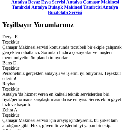
Antalya Beyaz Eşya Servisi
Antalya Çamaşır Makinesi
Tamircisi
Antalya Bulaşık Makinesi Tamircisi
Antalya
Buzdolabı Servisi
Yeşilbayır Yorumlarınız
Derya E.
Teşekkür
Çamaşır Makinesi servisi konusunda tecrübeli bir ekiple çalışmak
gerçekten rahatlatıcı. Sorunları hızlıca çözüyorlar ve müşteri
memnuniyetini ön planda tutuyorlar.
Barış D.
Teşekkür
Personeliniz gerçekten anlayışlı ve işlerini iyi biliyorlar. Teşekkür
ederim!
Reyhan
Teşekkür
Antalya 'da hizmet veren en kaliteli teknik servislerden biri,
fiyat/performans karşılaştırmasında ise en iyisi. Servis ekibi gayet
hızlı ve başarılı.
Zehra A.
Teşekkür
Çamaşır Makinesi servisi için arayış içindeyseniz, bu şirket tam
aradığınız gibi. Hızlı, güvenilir ve işlerini iyi yapan bir ekip.