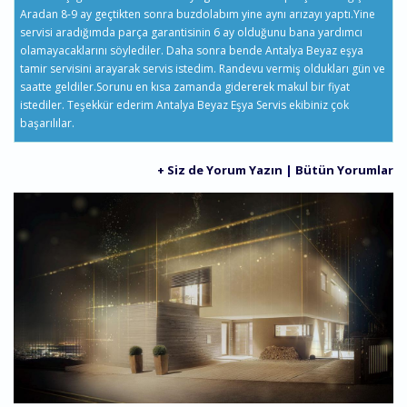
Aradan 8-9 ay geçtikten sonra buzdolabım yine aynı arızayı yaptı.Yine
servisi aradığımda parça garantisinin 6 ay olduğunu bana yardımcı
olamayacaklarını söylediler. Daha sonra bende Antalya Beyaz eşya
tamir servisini arayarak servis istedim. Randevu vermiş oldukları gün ve
saatte geldiler.Sorunu en kısa zamanda gidererek makul bir fiyat
istediler. Teşekkür ederim Antalya Beyaz Eşya Servis ekibiniz çok
başarılılar.
+ Siz de Yorum Yazın
|
Bütün Yorumlar