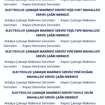
Servisleri
-
Kepez Electrolux Servisleri
ELECTROLUX ÇAMAŞIR MAKINESI SERVISI YEŞILYURT MAHALLESI
SERVIS ÇAĞRI MERKEZI
Antalya Çamaşır Makinesi Servisleri
-
Kepez Çamaşır Makinesi
Servisleri
-
Kepez Electrolux Servisleri
ELECTROLUX ÇAMAŞIR MAKINESI SERVISI YEŞILTEPE MAHALLESI
SERVIS ÇAĞRI MERKEZI
Antalya Çamaşır Makinesi Servisleri
-
Kepez Çamaşır Makinesi
Servisleri
-
Kepez Electrolux Servisleri
ELECTROLUX ÇAMAŞIR MAKINESI SERVISI YENI EMEK MAHALLESI
SERVIS ÇAĞRI MERKEZI
Antalya Çamaşır Makinesi Servisleri
-
Kepez Çamaşır Makinesi
Servisleri
-
Kepez Electrolux Servisleri
ELECTROLUX ÇAMAŞIR MAKINESI SERVISI YENI DOĞAN
MAHALLESI SERVIS ÇAĞRI MERKEZI
Antalya Çamaşır Makinesi Servisleri
-
Kepez Çamaşır Makinesi
Servisleri
-
Kepez Electrolux Servisleri
ELECTROLUX ÇAMAŞIR MAKINESI SERVISI YAVUZ SELIM
MAHALLESI SERVIS ÇAĞRI MERKEZI
Antalya Çamaşır Makinesi Servisleri
-
Kepez Çamaşır Makinesi