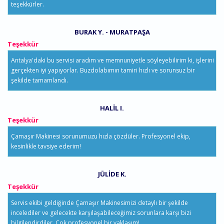
teşekkürler.
BURAK Y. - MURATPAŞA
Teşekkür
Antalya'daki bu servisi aradım ve memnuniyetle söyleyebilirim ki, işlerini
gerçekten iyi yapıyorlar. Buzdolabımın tamiri hızlı ve sorunsuz bir
şekilde tamamlandı.
HALIL I.
Teşekkür
Çamaşır Makinesi sorunumuzu hızla çözdüler. Profesyonel ekip,
kesinlikle tavsiye ederim!
JÜLIDE K.
Teşekkür
Servis ekibi geldiğinde Çamaşır Makinesimizi detaylı bir şekilde
incelediler ve gelecekte karşılaşabileceğimiz sorunlara karşı bizi
bilgilendirdiler. Çok profesyonel bir yaklaşım!