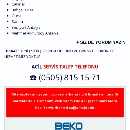
Çakırlar
Bahçelievler
Gürsu
Sarısu
Yeşilyurt Antalya
Mehmet Akif Ersoy Antalya
+ SIZ DE YORUM YAZIN
DİKKAT!
YENİ ( SIFIR ) ÜRÜN KURULUMU VE GARANTİLİ ÜRÜNLERE
HİZMETİMİZ YOKTUR.
ACİL
SERVİS TALEP TELEFONU
☎️ (0505) 815 15 71
Sitemizde ismi geçen logo ve markalar ilgili firmaların tescilli
markalarıdır. Firmamız, Web sitemizde adı geçen markalara
Özel Servis Hizmeti sağlamaktadır.