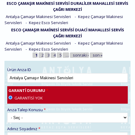
ESCO ÇAMAŞIR MAKINESI SERVISI DURALILER MAHALLESI SERVIS
ÇAĞRI MERKEZI
Antalya Çamaşır Makinesi Servisleri
-
Kepez Çamaşır Makinesi
Servisleri
-
Kepez Esco Servisleri
ESCO ÇAMAŞIR MAKINESI SERVISI DUACI MAHALLESI SERVIS
ÇAĞRI MERKEZI
Antalya Çamaşır Makinesi Servisleri
-
Kepez Çamaşır Makinesi
Servisleri
-
Kepez Esco Servisleri
SAYFALAR
1
2
3
4
5
…
sonraki ›
son »
Ürün Arıza ID
GARANTI DURUMU
*
GARANTISI YOK
Arıza Talep Konusu
*
Adınız Soyadınız
*