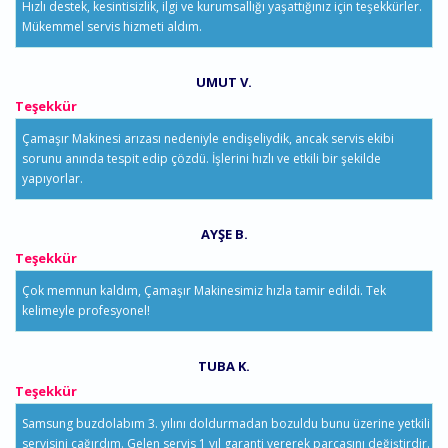
Hızlı destek, kesintisizlik, ilgi ve kurumsallığı yaşattığınız için teşekkürler.
Mükemmel servis hizmeti aldım.
UMUT V.
Teşekkür
Çamaşır Makinesi arızası nedeniyle endişeliydik, ancak servis ekibi
sorunu anında tespit edip çözdü. İşlerini hızlı ve etkili bir şekilde
yapıyorlar.
AYŞE B.
Teşekkür
Çok memnun kaldım, Çamaşır Makinesimiz hızla tamir edildi. Tek
kelimeyle profesyonel!
TUBA K.
Teşekkür
Samsung buzdolabım 3. yılını doldurmadan bozuldu bunu üzerine yetkili
servisini çağırdım. Gelen servis 1 yıl garanti vererek parçasını değiştirdir.