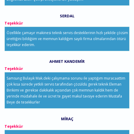
SERDAL
Teşekkür
Özellikle çamaşır makinesi teknik servis desteklerinin hızlı şekilde çözüm
ürettiğini bildiğiim ve memnun kaldığım sayılı firma olmalarından ötürü
teşekkür ederim.
AHMET KANDEMIR
Teşekkür
Samsung Bulaşık Mak.deki çalışmama sorunu ile yaptığım muracaattim
çok kısa sürede yetkili servis tarafından çözüldü gerek teknik Eleman
Birikimi ve gerekse dakikalık açısından çok memnun kaldık hem de
yerinde müdahale ile ve ücret te gayet makul tavsiye ederim Mustafa
Beye de tesekkurler
MIRAÇ
Teşekkür