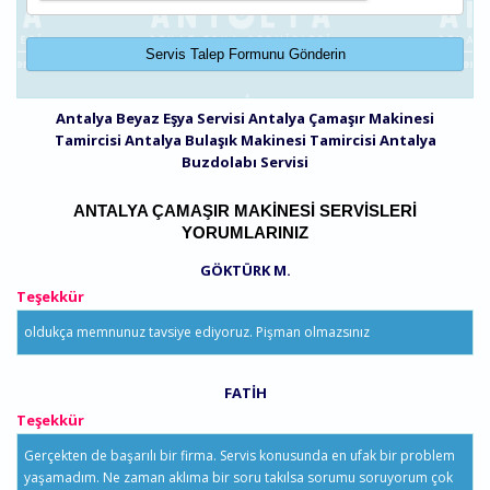
Antalya Beyaz Eşya Servisi
Antalya Çamaşır Makinesi
Tamircisi
Antalya Bulaşık Makinesi Tamircisi
Antalya
Buzdolabı Servisi
ANTALYA ÇAMAŞIR MAKINESI SERVISLERI
YORUMLARINIZ
GÖKTÜRK M.
Teşekkür
oldukça memnunuz tavsiye ediyoruz. Pişman olmazsınız
FATIH
Teşekkür
Gerçekten de başarılı bir firma. Servis konusunda en ufak bir problem
yaşamadım. Ne zaman aklıma bir soru takılsa sorumu soruyorum çok