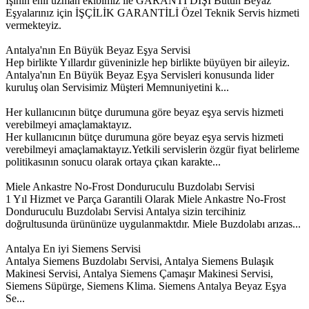
İşinin ehli uzman ekibimiz ile GARANTİ DIŞI Bütün Beyaz
Eşyalarınız için İŞÇİLİK GARANTİLİ Özel Teknik Servis hizmeti
vermekteyiz.
Antalya'nın En Büyük Beyaz Eşya Servisi
Hep birlikte Yıllardır güveninizle hep birlikte büyüyen bir aileyiz.
Antalya'nın En Büyük Beyaz Eşya Servisleri konusunda lider
kuruluş olan Servisimiz Müşteri Memnuniyetini k...
Her kullanıcının bütçe durumuna göre beyaz eşya servis hizmeti
verebilmeyi amaçlamaktayız.
Her kullanıcının bütçe durumuna göre beyaz eşya servis hizmeti
verebilmeyi amaçlamaktayız.Yetkili servislerin özgür fiyat belirleme
politikasının sonucu olarak ortaya çıkan karakte...
Miele Ankastre No-Frost Donduruculu Buzdolabı Servisi
1 Yıl Hizmet ve Parça Garantili Olarak Miele Ankastre No-Frost
Donduruculu Buzdolabı Servisi Antalya sizin tercihiniz
doğrultusunda ürününüze uygulanmaktdır. Miele Buzdolabı arızas...
Antalya En iyi Siemens Servisi
Antalya Siemens Buzdolabı Servisi, Antalya Siemens Bulaşık
Makinesi Servisi, Antalya Siemens Çamaşır Makinesi Servisi,
Siemens Süpürge, Siemens Klima. Siemens Antalya Beyaz Eşya
Se...