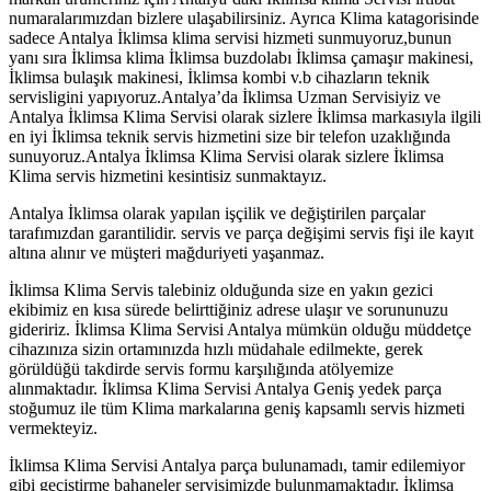
numaralarımızdan bizlere ulaşabilirsiniz. Ayrıca Klima katagorisinde
sadece Antalya İklimsa klima servisi hizmeti sunmuyoruz,bunun
yanı sıra İklimsa klima İklimsa buzdolabı İklimsa çamaşır makinesi,
İklimsa bulaşık makinesi, İklimsa kombi v.b cihazların teknik
servisligini yapıyoruz.Antalya’da İklimsa Uzman Servisiyiz ve
Antalya İklimsa Klima Servisi olarak sizlere İklimsa markasıyla ilgili
en iyi İklimsa teknik servis hizmetini size bir telefon uzaklığında
sunuyoruz.Antalya İklimsa Klima Servisi olarak sizlere İklimsa
Klima servis hizmetini kesintisiz sunmaktayız.
Antalya İklimsa olarak yapılan işçilik ve değiştirilen parçalar
tarafımızdan garantilidir. servis ve parça değişimi servis fişi ile kayıt
altına alınır ve müşteri mağduriyeti yaşanmaz.
İklimsa Klima Servis talebiniz olduğunda size en yakın gezici
ekibimiz en kısa sürede belirttiğiniz adrese ulaşır ve sorununuzu
gideririz. İklimsa Klima Servisi Antalya mümkün olduğu müddetçe
cihazınıza sizin ortamınızda hızlı müdahale edilmekte, gerek
görüldüğü takdirde servis formu karşılığında atölyemize
alınmaktadır. İklimsa Klima Servisi Antalya Geniş yedek parça
stoğumuz ile tüm Klima markalarına geniş kapsamlı servis hizmeti
vermekteyiz.
İklimsa Klima Servisi Antalya parça bulunamadı, tamir edilemiyor
gibi geçiştirme bahaneler servisimizde bulunmamaktadır. İklimsa