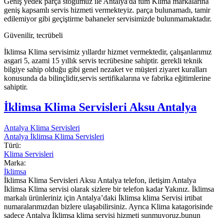
Geniş yedek parça stoğumuz ile Antalya'da tüm Klima markalarına
geniş kapsamlı servis hizmeti vermekteyiz. parça bulunamadı, tamir
edilemiyor gibi geçiştirme bahaneler servisimizde bulunmamaktadır.
Güvenilir, tecrübeli
İklimsa Klima servisimiz yıllardır hizmet vermektedir, çalışanlarımız
asgari 5, azami 15 yıllık servis tecrübesine sahiptir. gerekli teknik
bilgiye sahip olduğu gibi genel nezaket ve müşteri ziyaret kuralları
konusunda da bilinçlidir,servis sertifikalarına ve fabrika eğitimlerine
sahiptir.
İklimsa Klima Servisleri Aksu Antalya
Antalya Klima Servisleri
Antalya İklimsa Klima Servisleri
Türü:
Klima Servisleri
Marka:
İklimsa
İklimsa Klima Servisleri Aksu Antalya telefon, iletişim Antalya
İklimsa Klima servisi olarak sizlere bir telefon kadar Yakınız. İklimsa
markalı ürünleriniz için Antalya’daki İklimsa klima Servisi irtibat
numaralarımızdan bizlere ulaşabilirsiniz. Ayrıca Klima katagorisinde
sadece Antalya İklimsa klima servisi hizmeti sunmuyoruz,bunun