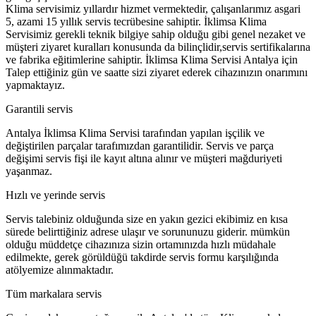
Klima servisimiz yıllardır hizmet vermektedir, çalışanlarımız asgari
5, azami 15 yıllık servis tecrübesine sahiptir. İklimsa Klima
Servisimiz gerekli teknik bilgiye sahip olduğu gibi genel nezaket ve
müşteri ziyaret kuralları konusunda da bilinçlidir,servis sertifikalarına
ve fabrika eğitimlerine sahiptir. İklimsa Klima Servisi Antalya için
Talep ettiğiniz gün ve saatte sizi ziyaret ederek cihazınızın onarımını
yapmaktayız.
Garantili servis
Antalya İklimsa Klima Servisi tarafından yapılan işçilik ve
değiştirilen parçalar tarafımızdan garantilidir. Servis ve parça
değişimi servis fişi ile kayıt altına alınır ve müşteri mağduriyeti
yaşanmaz.
Hızlı ve yerinde servis
Servis talebiniz olduğunda size en yakın gezici ekibimiz en kısa
sürede belirttiğiniz adrese ulaşır ve sorununuzu giderir. mümkün
olduğu müddetçe cihazınıza sizin ortamınızda hızlı müdahale
edilmekte, gerek görüldüğü takdirde servis formu karşılığında
atölyemize alınmaktadır.
Tüm markalara servis