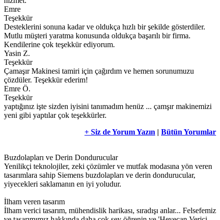
hizmet.
Emre
Teşekkür
Desteklerini sonuna kadar ve oldukça hızlı bir şekilde gösterdiler.
Mutlu müşteri yaratma konusunda oldukça başarılı bir firma.
Kendilerine çok teşekkür ediyorum.
Yasin Z.
Teşekkür
Çamaşır Makinesi tamiri için çağırdım ve hemen sorunumuzu
çözdüler. Teşekkür ederim!
Emre Ö.
Teşekkür
yaptığınız işte sizden iyisini tanımadım henüz ... çamşır makinemizi
yeni gibi yaptılar çok teşekkürler.
+ Siz de Yorum Yazın
|
Bütün Yorumlar
Buzdolapları ve Derin Dondurucular
Yenilikçi teknolojiler, zeki çözümler ve mutfak modasına yön veren
tasarımlara sahip Siemens buzdolapları ve derin dondurucular,
yiyecekleri saklamanın en iyi yoludur.
İlham veren tasarım
İlham verici tasarım, mühendislik harikası, sıradışı anlar... Felsefemiz
ve tasarımımız hakkında daha çok şey öğrenin ve 'Heyecan Verici