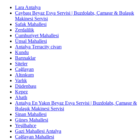
Lara Antalya
Çaybaşı Beyaz Eşya Servisi | Buzdolabı, Çamaşır & Bulaşık
Makinesi Servisi
Şafak Mahallesi
Zerdalilik
Cumhuriyet Mahallesi
Ünsal Mahallesi
Antalya Terracity civarı
Kundu
Barınaklar
Siteler
Çağlayan
Altınkum
Varlık
Düdenbaşı
Kepez
Ahatlı
Antalya En Yakın Beyaz Eşya Servisi | Buzdolabı, Çamaşır &
Bulaşık Makinesi Servisi
Sinan Mahallesi
Güneş Mahallesi
Yeşilbahçe
Gazi Mahallesi Antalya
Çağlayan Mahallesi