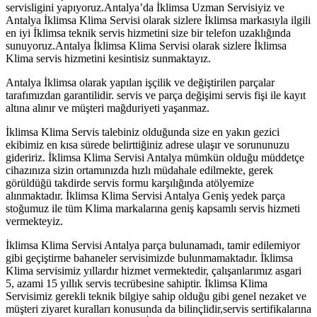
servisligini yapıyoruz.Antalya’da İklimsa Uzman Servisiyiz ve
Antalya İklimsa Klima Servisi olarak sizlere İklimsa markasıyla ilgili
en iyi İklimsa teknik servis hizmetini size bir telefon uzaklığında
sunuyoruz.Antalya İklimsa Klima Servisi olarak sizlere İklimsa
Klima servis hizmetini kesintisiz sunmaktayız.
Antalya İklimsa olarak yapılan işçilik ve değiştirilen parçalar
tarafımızdan garantilidir. servis ve parça değişimi servis fişi ile kayıt
altına alınır ve müşteri mağduriyeti yaşanmaz.
İklimsa Klima Servis talebiniz olduğunda size en yakın gezici
ekibimiz en kısa sürede belirttiğiniz adrese ulaşır ve sorununuzu
gideririz. İklimsa Klima Servisi Antalya mümkün olduğu müddetçe
cihazınıza sizin ortamınızda hızlı müdahale edilmekte, gerek
görüldüğü takdirde servis formu karşılığında atölyemize
alınmaktadır. İklimsa Klima Servisi Antalya Geniş yedek parça
stoğumuz ile tüm Klima markalarına geniş kapsamlı servis hizmeti
vermekteyiz.
İklimsa Klima Servisi Antalya parça bulunamadı, tamir edilemiyor
gibi geçiştirme bahaneler servisimizde bulunmamaktadır. İklimsa
Klima servisimiz yıllardır hizmet vermektedir, çalışanlarımız asgari
5, azami 15 yıllık servis tecrübesine sahiptir. İklimsa Klima
Servisimiz gerekli teknik bilgiye sahip olduğu gibi genel nezaket ve
müşteri ziyaret kuralları konusunda da bilinçlidir,servis sertifikalarına