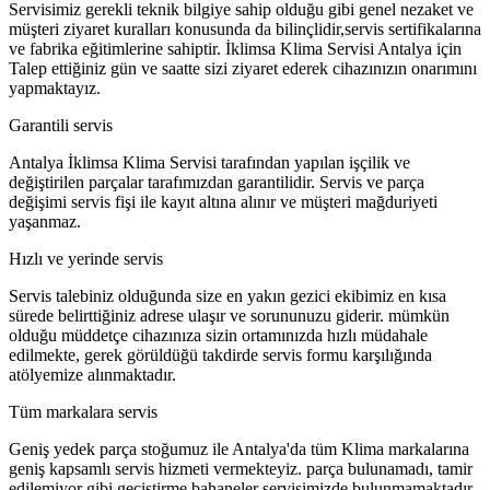
Servisimiz gerekli teknik bilgiye sahip olduğu gibi genel nezaket ve
müşteri ziyaret kuralları konusunda da bilinçlidir,servis sertifikalarına
ve fabrika eğitimlerine sahiptir. İklimsa Klima Servisi Antalya için
Talep ettiğiniz gün ve saatte sizi ziyaret ederek cihazınızın onarımını
yapmaktayız.
Garantili servis
Antalya İklimsa Klima Servisi tarafından yapılan işçilik ve
değiştirilen parçalar tarafımızdan garantilidir. Servis ve parça
değişimi servis fişi ile kayıt altına alınır ve müşteri mağduriyeti
yaşanmaz.
Hızlı ve yerinde servis
Servis talebiniz olduğunda size en yakın gezici ekibimiz en kısa
sürede belirttiğiniz adrese ulaşır ve sorununuzu giderir. mümkün
olduğu müddetçe cihazınıza sizin ortamınızda hızlı müdahale
edilmekte, gerek görüldüğü takdirde servis formu karşılığında
atölyemize alınmaktadır.
Tüm markalara servis
Geniş yedek parça stoğumuz ile Antalya'da tüm Klima markalarına
geniş kapsamlı servis hizmeti vermekteyiz. parça bulunamadı, tamir
edilemiyor gibi geçiştirme bahaneler servisimizde bulunmamaktadır.