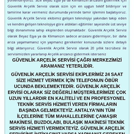
yönlendiriyoruz. Size Beyaz Eşya ya da Klimanızın arızasını gidermek için
Güvenlik Arçelik Servisi olarak sizin için en uygun teklif bildiriyor ve
tamirine karar vermeniz durumunda yerinde tamir işlemini başlatıyoruz.
Güvenlik Arçelik Servisi ekibimiz gelişen teknolojiyi yakından takip eden
ve kendini gelişen teknolojiye göre aldıkları eğitimler sayesinde üst seviye
bilgi donanımına sahip ekiplerden oluşmaktadır. Güvenlik Arçelik Servisi
olarak Beyaz Eşya ya da Klimanızın sadece arızasını gidermiyor, bir daha
arıza yaşamamanız için yapmanız gerekenler konusunda sizlere detaylı
bilgi aktarıyoruz. Güvenlik Arçelik Servisi olarak 20 yıllık tecrübesi ile
servisimizden yararlanıp Arçelik arızanızı gidermek isterseniz
GÜVENLIK ARÇELIK SERVISI ÇAĞRI MERKEZIMIZI
ARAMANIZ YETERLIDIR.
GÜVENLIK ARÇELIK SERVISI EKIPLERIMIZ 24 SAAT
SIZE HIZMET VERMEK IÇIN TELEFONUN ÖBÜR
UCUNDA BEKLEMEKTEDIR. GÜVENLIK ARÇELIK
ERVISI OLARAK SIZ DEĞERLI MÜŞTERILERIMIZE ÇOK
UZUN YILLARDIR EN KALITELI VE EN PROFESYONEL
TEKNIK SERVIS HIZMETI VEREN FIRMALARIN
BAŞINDA GELMEKTEYIZ. ANTALYA'NIN TÜM
ILÇELERINE TÜM MAHALLELERINE ÇAMAŞIR
MAKINESI, BUZDOLABI, BULAŞIK MAKINESI TEKNIK
SERVIS HIZMETI VERMEKTEYIZ. GÜVENLIK ARÇELIK