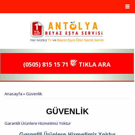
Ana içeriğe atla
(0505) 815 15 71
TIKLA ARA
BURADASINIZ
Anasayfa
» Güvenlik
GÜVENLIK
Garantili Ürünlere Hizmetimiz Yoktur