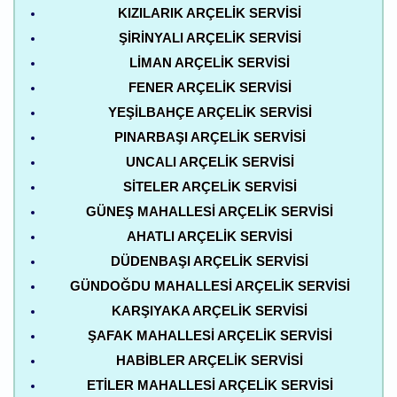
KIZILARIK ARÇELIK SERVISI
ŞIRINYALI ARÇELIK SERVISI
LIMAN ARÇELIK SERVISI
FENER ARÇELIK SERVISI
YEŞILBAHÇE ARÇELIK SERVISI
PINARBAŞI ARÇELIK SERVISI
UNCALI ARÇELIK SERVISI
SITELER ARÇELIK SERVISI
GÜNEŞ MAHALLESI ARÇELIK SERVISI
AHATLI ARÇELIK SERVISI
DÜDENBAŞI ARÇELIK SERVISI
GÜNDOĞDU MAHALLESI ARÇELIK SERVISI
KARŞIYAKA ARÇELIK SERVISI
ŞAFAK MAHALLESI ARÇELIK SERVISI
HABIBLER ARÇELIK SERVISI
ETILER MAHALLESI ARÇELIK SERVISI