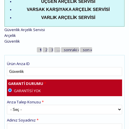
ÜÇGEN ARÇELIK SERVISI
VARSAK KARŞIYAKA ARÇELIK SERVISI
VARLIK ARÇELIK SERVISI
Güvenlik Arçelik Servisi
Arçelik
Güvenlik
SAYFALAR
1
2
3
…
sonraki ›
son »
Ürün Arıza ID
GARANTI DURUMU
*
GARANTISI YOK
Arıza Talep Konusu
*
Adınız Soyadınız
*