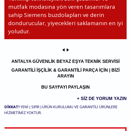
mutfak modasına yön veren tasarımlara
sahip Siemens buzdolapları ve derin
dondurucular, yiyecekleri saklamanın en iyi
yoludur.
ANTALYA GÜVENLIK BEYAZ EŞYA TEKNIK SERVISI
GARANTILI İŞÇILIK & GARANTILI PARÇA IÇIN | BIZI
ARAYIN
BU SAYFAYI PAYLAŞIN
+ SIZ DE YORUM YAZIN
DİKKAT!
YENİ ( SIFIR ) ÜRÜN KURULUMU VE GARANTİLİ ÜRÜNLERE
HİZMETİMİZ YOKTUR.