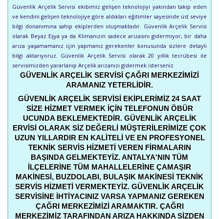
Güvenlik Arçelik Servisi ekibimiz gelişen teknolojiyi yakından takip eden
ve kendini gelişen teknolojiye göre aldıkları eğitimler sayesinde üst seviye
bilgi donanımına sahip ekiplerden oluşmaktadır. Güvenlik Arçelik Servisi
olarak Beyaz Eşya ya da Klimanızın sadece arızasını gidermiyor, bir daha
arıza yaşamamanız için yapmanız gerekenler konusunda sizlere detaylı
bilgi aktarıyoruz. Güvenlik Arçelik Servisi olarak 20 yıllık tecrübesi ile
servisimizden yararlanıp Arçelik arızanızı gidermek isterseniz
GÜVENLIK ARÇELIK SERVISI ÇAĞRI MERKEZIMIZI
ARAMANIZ YETERLIDIR.
GÜVENLIK ARÇELIK SERVISI EKIPLERIMIZ 24 SAAT
SIZE HIZMET VERMEK IÇIN TELEFONUN ÖBÜR
UCUNDA BEKLEMEKTEDIR. GÜVENLIK ARÇELIK
ERVISI OLARAK SIZ DEĞERLI MÜŞTERILERIMIZE ÇOK
UZUN YILLARDIR EN KALITELI VE EN PROFESYONEL
TEKNIK SERVIS HIZMETI VEREN FIRMALARIN
BAŞINDA GELMEKTEYIZ. ANTALYA'NIN TÜM
ILÇELERINE TÜM MAHALLELERINE ÇAMAŞIR
MAKINESI, BUZDOLABI, BULAŞIK MAKINESI TEKNIK
SERVIS HIZMETI VERMEKTEYIZ. GÜVENLIK ARÇELIK
SERVISINE IHTIYACINIZ VARSA YAPMANIZ GEREKEN
ÇAĞRI MERKEZIMIZI ARAMAKTIR. ÇAĞRI
MERKEZIMIZ TARAFINDAN ARIZA HAKKINDA SIZDEN