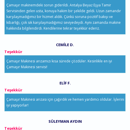
Çamaşır makinemdeki sorun giderildi. Antalya Beyaz Eşya Tamir
Servisinden gelen usta, konuya hakim bir şekilde geldi. Uzun zamandır
karşılaşmadığımız bir hizmet aldık. Çünkü soruna pozitif bakışı ve
kibarlığı, çok sık karşılaşmadığımız seviyedeydi. Aynı zamanda makine
hakkında bilgilendirdi. Kendilerine tekrar teşekkür ederiz.
CEMILE D.
Teşekkür
Çamaşır Makinesi arızamızı kısa sürede çözdüler. Kesinlikle en iyi
Çamaşır Makinesi servisi!
ELIF F.
Teşekkür
Çamaşır Makinesi arızası için çağırdık ve hemen yardımcı oldular. İşlerini
iyi yapıyorlar!
SÜLEYMAN AYDIN
Teşekkür