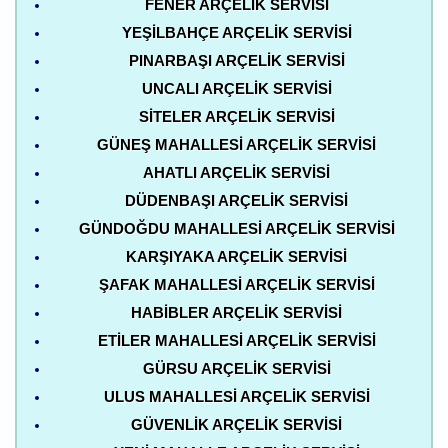
FENER ARÇELIK SERVISI
YEŞILBAHÇE ARÇELIK SERVISI
PINARBAŞI ARÇELIK SERVISI
UNCALI ARÇELIK SERVISI
SITELER ARÇELIK SERVISI
GÜNEŞ MAHALLESI ARÇELIK SERVISI
AHATLI ARÇELIK SERVISI
DÜDENBAŞI ARÇELIK SERVISI
GÜNDOĞDU MAHALLESI ARÇELIK SERVISI
KARŞIYAKA ARÇELIK SERVISI
ŞAFAK MAHALLESI ARÇELIK SERVISI
HABIBLER ARÇELIK SERVISI
ETILER MAHALLESI ARÇELIK SERVISI
GÜRSU ARÇELIK SERVISI
ULUS MAHALLESI ARÇELIK SERVISI
GÜVENLIK ARÇELIK SERVISI