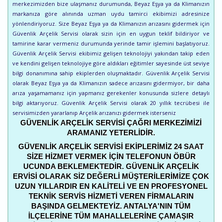
merkezimizden bize ulaşmanız durumunda, Beyaz Eşya ya da Klimanızın
markanıza göre alınında uzman uydu tamirci ekibimizi adresinize
yönlendiriyoruz. Size Beyaz Eşya ya da Klimanızın arızasını gidermek için
Güvenlik Arçelik Servisi olarak sizin için en uygun teklif bildiriyor ve
tamirine karar vermeniz durumunda yerinde tamir işlemini başlatıyoruz.
Güvenlik Arçelik Servisi ekibimiz gelişen teknolojiyi yakından takip eden
ve kendini gelişen teknolojiye göre aldıkları eğitimler sayesinde üst seviye
bilgi donanımına sahip ekiplerden oluşmaktadır. Güvenlik Arçelik Servisi
olarak Beyaz Eşya ya da Klimanızın sadece arızasını gidermiyor, bir daha
arıza yaşamamanız için yapmanız gerekenler konusunda sizlere detaylı
bilgi aktarıyoruz. Güvenlik Arçelik Servisi olarak 20 yıllık tecrübesi ile
servisimizden yararlanıp Arçelik arızanızı gidermek isterseniz
GÜVENLIK ARÇELIK SERVISI ÇAĞRI MERKEZIMIZI
ARAMANIZ YETERLIDIR.
GÜVENLIK ARÇELIK SERVISI EKIPLERIMIZ 24 SAAT
SIZE HIZMET VERMEK IÇIN TELEFONUN ÖBÜR
UCUNDA BEKLEMEKTEDIR. GÜVENLIK ARÇELIK
ERVISI OLARAK SIZ DEĞERLI MÜŞTERILERIMIZE ÇOK
UZUN YILLARDIR EN KALITELI VE EN PROFESYONEL
TEKNIK SERVIS HIZMETI VEREN FIRMALARIN
BAŞINDA GELMEKTEYIZ. ANTALYA'NIN TÜM
ILÇELERINE TÜM MAHALLELERINE ÇAMAŞIR