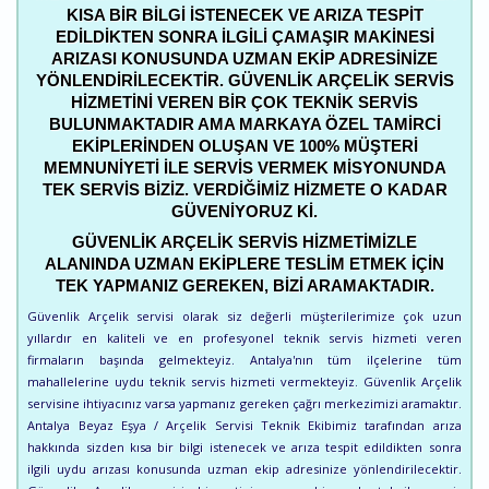
KISA BIR BILGI ISTENECEK VE ARIZA TESPIT
EDILDIKTEN SONRA ILGILI ÇAMAŞIR MAKINESI
ARIZASI KONUSUNDA UZMAN EKIP ADRESINIZE
YÖNLENDIRILECEKTIR. GÜVENLIK ARÇELIK SERVIS
HIZMETINI VEREN BIR ÇOK TEKNIK SERVIS
BULUNMAKTADIR AMA MARKAYA ÖZEL TAMIRCI
EKIPLERINDEN OLUŞAN VE 100% MÜŞTERI
MEMNUNIYETI ILE SERVIS VERMEK MISYONUNDA
TEK SERVIS BIZIZ. VERDIĞIMIZ HIZMETE O KADAR
GÜVENIYORUZ KI.
GÜVENLIK ARÇELIK SERVIS HIZMETIMIZLE
ALANINDA UZMAN EKIPLERE TESLIM ETMEK IÇIN
TEK YAPMANIZ GEREKEN, BIZI ARAMAKTADIR.
Güvenlik Arçelik servisi olarak siz değerli müşterilerimize çok uzun
yıllardır en kaliteli ve en profesyonel teknik servis hizmeti veren
firmaların başında gelmekteyiz. Antalya'nın tüm ilçelerine tüm
mahallelerine uydu teknik servis hizmeti vermekteyiz. Güvenlik Arçelik
servisine ihtiyacınız varsa yapmanız gereken çağrı merkezimizi aramaktır.
Antalya Beyaz Eşya / Arçelik Servisi Teknik Ekibimiz tarafından arıza
hakkında sizden kısa bir bilgi istenecek ve arıza tespit edildikten sonra
ilgili uydu arızası konusunda uzman ekip adresinize yönlendirilecektir.