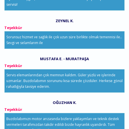
servisi!
ZEYNEL K.
Teşekkür
Sorunsuz hizmet ve sağlık ile çok uzun süre birlikte olmak temennisi ile..
Sevgi ve selamlarım ile
MUSTAFA E. - MURATPAŞA
Teşekkür
Servis elemanlarından çok memnun kaldım. Güler yüzlü ve işlerinde
uzmanlar. Buzdolabımın sorununu kısa sürede çözdüler. Herkese gönül
rahatlığıyla tavsiye ederim.
OĞUZHAN K.
Teşekkür
Buzdolabımızn motor arızasında bizlere yaklaşımları ve teknik destek
vermeleri tarafımızdan takdir edildi bizde hayranlık uyandırdı. Tüm