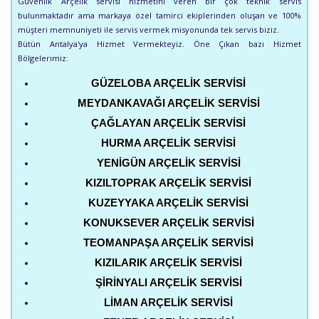
Güvenlik Arçelik servisi hizmetini veren bir çok teknik servis
bulunmaktadır ama markaya özel tamirci ekiplerinden oluşan ve 100%
müşteri memnuniyeti ile servis vermek misyonunda tek servis biziz.
Bütün Antalya'ya Hizmet Vermekteyiz. Öne Çıkan bazı Hizmet
Bölgelerimiz:
GÜZELOBA ARÇELIK SERVISI
MEYDANKAVAĞI ARÇELIK SERVISI
ÇAĞLAYAN ARÇELIK SERVISI
HURMA ARÇELIK SERVISI
YENIGÜN ARÇELIK SERVISI
KIZILTOPRAK ARÇELIK SERVISI
KUZEYYAKA ARÇELIK SERVISI
KONUKSEVER ARÇELIK SERVISI
TEOMANPAŞA ARÇELIK SERVISI
KIZILARIK ARÇELIK SERVISI
ŞIRINYALI ARÇELIK SERVISI
LIMAN ARÇELIK SERVISI