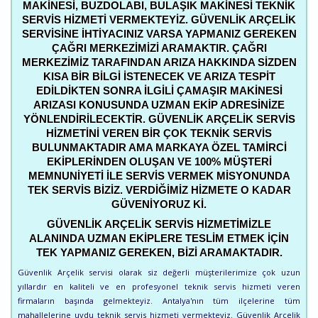
MAKINESI, BUZDOLABI, BULAŞIK MAKINESI TEKNIK
SERVIS HIZMETI VERMEKTEYIZ. GÜVENLIK ARÇELIK
SERVISINE IHTIYACINIZ VARSA YAPMANIZ GEREKEN
ÇAĞRI MERKEZIMIZI ARAMAKTIR. ÇAĞRI
MERKEZIMIZ TARAFINDAN ARIZA HAKKINDA SIZDEN
KISA BIR BILGI ISTENECEK VE ARIZA TESPIT
EDILDIKTEN SONRA ILGILI ÇAMAŞIR MAKINESI
ARIZASI KONUSUNDA UZMAN EKIP ADRESINIZE
YÖNLENDIRILECEKTIR. GÜVENLIK ARÇELIK SERVIS
HIZMETINI VEREN BIR ÇOK TEKNIK SERVIS
BULUNMAKTADIR AMA MARKAYA ÖZEL TAMIRCI
EKIPLERINDEN OLUŞAN VE 100% MÜŞTERI
MEMNUNIYETI ILE SERVIS VERMEK MISYONUNDA
TEK SERVIS BIZIZ. VERDIĞIMIZ HIZMETE O KADAR
GÜVENIYORUZ KI.
GÜVENLIK ARÇELIK SERVIS HIZMETIMIZLE
ALANINDA UZMAN EKIPLERE TESLIM ETMEK IÇIN
TEK YAPMANIZ GEREKEN, BIZI ARAMAKTADIR.
Güvenlik Arçelik servisi olarak siz değerli müşterilerimize çok uzun
yıllardır en kaliteli ve en profesyonel teknik servis hizmeti veren
firmaların başında gelmekteyiz. Antalya'nın tüm ilçelerine tüm
mahallelerine uydu teknik servis hizmeti vermekteyiz. Güvenlik Arçelik