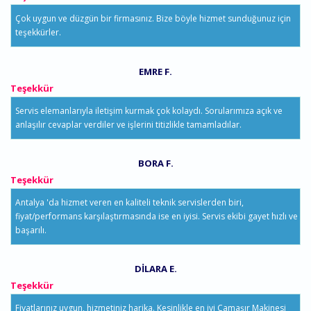
Çok uygun ve düzgün bir firmasınız. Bize böyle hizmet sunduğunuz için
teşekkürler.
EMRE F.
Teşekkür
Servis elemanlarıyla iletişim kurmak çok kolaydı. Sorularımıza açık ve
anlaşılır cevaplar verdiler ve işlerini titizlikle tamamladılar.
BORA F.
Teşekkür
Antalya 'da hizmet veren en kaliteli teknik servislerden biri,
fiyat/performans karşılaştırmasında ise en iyisi. Servis ekibi gayet hızlı ve
başarılı.
DILARA E.
Teşekkür
Fiyatlarınız uygun, hizmetiniz harika. Kesinlikle en iyi Çamaşır Makinesi