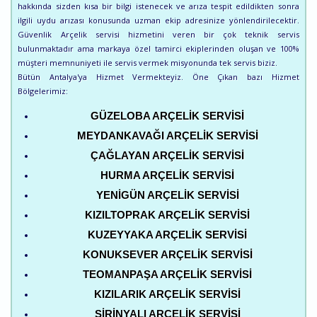
hakkında sizden kısa bir bilgi istenecek ve arıza tespit edildikten sonra
ilgili uydu arızası konusunda uzman ekip adresinize yönlendirilecektir.
Güvenlik Arçelik servisi hizmetini veren bir çok teknik servis
bulunmaktadır ama markaya özel tamirci ekiplerinden oluşan ve 100%
müşteri memnuniyeti ile servis vermek misyonunda tek servis biziz.
Bütün Antalya'ya Hizmet Vermekteyiz. Öne Çıkan bazı Hizmet
Bölgelerimiz:
GÜZELOBA ARÇELIK SERVISI
MEYDANKAVAĞI ARÇELIK SERVISI
ÇAĞLAYAN ARÇELIK SERVISI
HURMA ARÇELIK SERVISI
YENIGÜN ARÇELIK SERVISI
KIZILTOPRAK ARÇELIK SERVISI
KUZEYYAKA ARÇELIK SERVISI
KONUKSEVER ARÇELIK SERVISI
TEOMANPAŞA ARÇELIK SERVISI
KIZILARIK ARÇELIK SERVISI
ŞIRINYALI ARÇELIK SERVISI