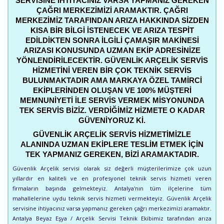
SERVISINE IHTIYACINIZ VARSA YAPMANIZ GEREKEN
ÇAĞRI MERKEZIMIZI ARAMAKTIR. ÇAĞRI
MERKEZIMIZ TARAFINDAN ARIZA HAKKINDA SIZDEN
KISA BIR BILGI ISTENECEK VE ARIZA TESPIT
EDILDIKTEN SONRA ILGILI ÇAMAŞIR MAKINESI
ARIZASI KONUSUNDA UZMAN EKIP ADRESINIZE
YÖNLENDIRILECEKTIR. GÜVENLIK ARÇELIK SERVIS
HIZMETINI VEREN BIR ÇOK TEKNIK SERVIS
BULUNMAKTADIR AMA MARKAYA ÖZEL TAMIRCI
EKIPLERINDEN OLUŞAN VE 100% MÜŞTERI
MEMNUNIYETI ILE SERVIS VERMEK MISYONUNDA
TEK SERVIS BIZIZ. VERDIĞIMIZ HIZMETE O KADAR
GÜVENIYORUZ KI.
GÜVENLIK ARÇELIK SERVIS HIZMETIMIZLE
ALANINDA UZMAN EKIPLERE TESLIM ETMEK IÇIN
TEK YAPMANIZ GEREKEN, BIZI ARAMAKTADIR.
Güvenlik Arçelik servisi olarak siz değerli müşterilerimize çok uzun
yıllardır en kaliteli ve en profesyonel teknik servis hizmeti veren
firmaların başında gelmekteyiz. Antalya'nın tüm ilçelerine tüm
mahallelerine uydu teknik servis hizmeti vermekteyiz. Güvenlik Arçelik
servisine ihtiyacınız varsa yapmanız gereken çağrı merkezimizi aramaktır.
Antalya Beyaz Eşya / Arçelik Servisi Teknik Ekibimiz tarafından arıza