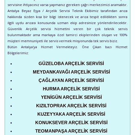
servisine ihtiyacınız varsa yapmanız gereken çağrı merkezimizi aramaktır.
Antalya Beyaz Eşya / Arçelik Servisi Teknik Ekibimiz tarafından arıza
hakkında sizden kısa bir bilgi istenecek ve arıza tespit edildikten sonra
ilgili uydu arızası konusunda uzman ekip adresinize yönlendirilecektir.
Güvenlik Arçelik servisi hizmetini veren bir çok teknik servis
bulunmaktadır ama markaya özel tamirci ekiplerinden oluşan ve 100%
müşteri memnuniyeti ile servis vermek misyonunda tek servis biziz.
Bütün Antalya'ya Hizmet Vermekteyiz. Öne Çıkan bazı Hizmet
Bölgelerimiz:
GÜZELOBA ARÇELIK SERVISI
MEYDANKAVAĞI ARÇELIK SERVISI
ÇAĞLAYAN ARÇELIK SERVISI
HURMA ARÇELIK SERVISI
YENIGÜN ARÇELIK SERVISI
KIZILTOPRAK ARÇELIK SERVISI
KUZEYYAKA ARÇELIK SERVISI
KONUKSEVER ARÇELIK SERVISI
TEOMANPAŞA ARÇELIK SERVISI