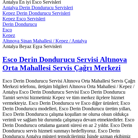
Antalya En iyi Esco Servisleri
Antalya Derin Dondurucu Servisleri
Kepez Derin Dondurucu Servisleri
Kepez Esco Servisleri
Derin Dondurucu
Esco
Kepez
Altınova Sinan Mahallesi / Kepez / Antalya
Antalya Beyaz Eşya Servisleri
Esco Derin Dondurucu Servisi Altınova
Orta Mahallesi Servis Çağrı Merkezi
Esco Derin Dondurucu Servisi Altınova Orta Mahallesi Servis Çağrı
Merkezi telefonu, iletişim bilgileri Altınova Orta Mahallesi / Kepez /
Antalya Esco Derin Dondurucu Servisi Esco Derin Dondurucu
Tamiri servisi hizmetimiz Kepez ve tüm merkez ilçelere hizmet
vermekteyiz. Esco Derin Dondurucu ve Esco diğer ürünleri; Esco
Derin Dondurucu modelleri, Esco Derin Dondurucu üretim yılları,
Esco Derin Dondurucu çalışma koşulları ne olursa olsun oldukça
verimli ve sağlam bir durumda çalışmaya devam etmektedirler. Esco
Derin Dondurucu ortalama garanti süresi en az 2 yıldır. Esco Derin
Dondurucu servis hizmeti sunmayı hedefliyoruz. Esco Derin
Dondurucu Antalya müşteri temsilcilerimiz İşinde uzman ekibimiz