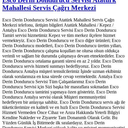
Mahallesi Servis Çağrı Merkezi
Esco Derin Dondurucu Servisi Atatürk Mahallesi Servis Çağrı
Merkezi telefonu, iletişim bilgileri Atatürk Mahallesi / Kepez /
Antalya Esco Derin Dondurucu Servisi Esco Derin Dondurucu
Tamiri servisi hizmetimiz Kepez ve tüm merkez ilçelere hizmet
vermekteyiz. Esco Derin Dondurucu ve Esco diğer ürünleri; Esco
Derin Dondurucu modelleri, Esco Derin Dondurucu üretim yılları,
Esco Derin Dondurucu çalışma koşulları ne olursa olsun oldukça
verimli ve sağlam bir durumda çalışmaya devam etmektedirler. Esco
Derin Dondurucu ortalama garanti süresi en az 2 yıldır. Esco Derin
Dondurucu servis hizmeti sunmayı hedefliyoruz. Esco Derin
Dondurucu Antalya müşteri temsilcilerimiz İşinde uzman ekibimiz
olarak sorularınıza en kısa sürede cevap vermektedir. Antalya Esco
Derin Dondurucu Servisi Tüm Çalışanlarımız Esco Derin
Dondurucu Servisi için Sizi başka bir masraflara sokmadan Esco
Derin Dondurucu tamirini yapmaya özen gösteririz. Esco Derin
Dondurucu Antalya servisi olarak Müşteri memnuniyetini
hedefleyen bir anlayışa sahibiz. Esco Derin Dondurucu servis ağı ile
tüketicilerimize en kaliteli ve en hızlı Esco Derin Dondurucu Servisi
Hizmeti Vermeden Önce Cihaz ve Arıza Hakkında Yeterli Bilgiyi
Kendine Nakleder ve Ziyarete Tam Donanımlı Olarak Gelir. Bu
Yüzden Günlük İş Bitirmede ilk sıralardayız. Esco Derin
Dondurucu Servisi Merkezi yüksek kalite ve müşteri memnuniyetini