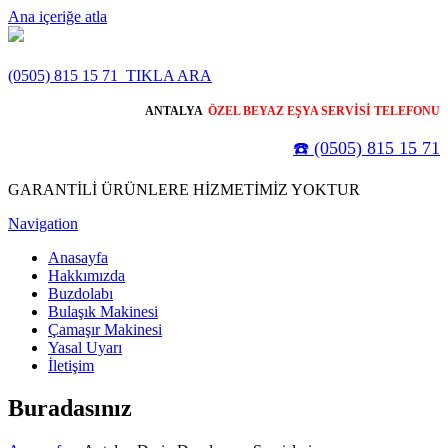
Ana içeriğe atla
(0505) 815 15 71
TIKLA ARA
ANTALYA
ÖZEL BEYAZ EŞYA SERVİSİ TELEFONU
☎️ (0505) 815 15 71
GARANTİLİ ÜRÜNLERE HİZMETİMİZ YOKTUR
Navigation
Anasayfa
Hakkımızda
Buzdolabı
Bulaşık Makinesi
Çamaşır Makinesi
Yasal Uyarı
İletişim
Buradasınız