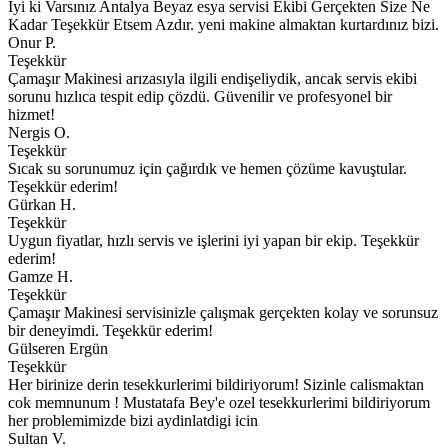
İyi ki Varsınız Antalya Beyaz esya servisi Ekibi Gerçekten Size Ne
Kadar Teşekkür Etsem Azdır. yeni makine almaktan kurtardınız bizi.
Onur P.
Teşekkür
Çamaşır Makinesi arızasıyla ilgili endişeliydik, ancak servis ekibi
sorunu hızlıca tespit edip çözdü. Güvenilir ve profesyonel bir
hizmet!
Nergis O.
Teşekkür
Sıcak su sorunumuz için çağırdık ve hemen çözüme kavuştular.
Teşekkür ederim!
Gürkan H.
Teşekkür
Uygun fiyatlar, hızlı servis ve işlerini iyi yapan bir ekip. Teşekkür
ederim!
Gamze H.
Teşekkür
Çamaşır Makinesi servisinizle çalışmak gerçekten kolay ve sorunsuz
bir deneyimdi. Teşekkür ederim!
Gülseren Ergün
Teşekkür
Her birinize derin tesekkurlerimi bildiriyorum! Sizinle calismaktan
cok memnunum ! Mustatafa Bey'e ozel tesekkurlerimi bildiriyorum
her problemimizde bizi aydinlatdigi icin
Sultan V.