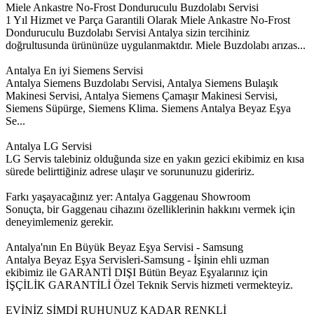
Miele Ankastre No-Frost Donduruculu Buzdolabı Servisi
1 Yıl Hizmet ve Parça Garantili Olarak Miele Ankastre No-Frost
Donduruculu Buzdolabı Servisi Antalya sizin tercihiniz
doğrultusunda ürününüze uygulanmaktdır. Miele Buzdolabı arızas...
Antalya En iyi Siemens Servisi
Antalya Siemens Buzdolabı Servisi, Antalya Siemens Bulaşık
Makinesi Servisi, Antalya Siemens Çamaşır Makinesi Servisi,
Siemens Süpürge, Siemens Klima. Siemens Antalya Beyaz Eşya
Se...
Antalya LG Servisi
LG Servis talebiniz olduğunda size en yakın gezici ekibimiz en kısa
sürede belirttiğiniz adrese ulaşır ve sorununuzu gideririz.
Farkı yaşayacağınız yer: Antalya Gaggenau Showroom
Sonuçta, bir Gaggenau cihazını özelliklerinin hakkını vermek için
deneyimlemeniz gerekir.
Antalya'nın En Büyük Beyaz Eşya Servisi - Samsung
Antalya Beyaz Eşya Servisleri-Samsung - İşinin ehli uzman
ekibimiz ile GARANTİ DIŞI Bütün Beyaz Eşyalarınız için
İŞÇİLİK GARANTİLİ Özel Teknik Servis hizmeti vermekteyiz.
EVİNİZ ŞİMDİ RUHUNUZ KADAR RENKLİ