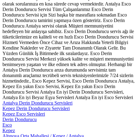
olarak sorularınıza en kısa sürede cevap vermektedir. Antalya Esco
Derin Dondurucu Servisi Tüm Çalışanlarımız Esco Derin
Dondurucu Servisi için Sizi başka bir masraflara sokmadan Esco
Derin Dondurucu tamirini yapmaya özen gösteririz. Esco Derin
Dondurucu Antalya servisi olarak Müşteri memnuniyetini
hedefleyen bir anlayışa sahibiz. Esco Derin Dondurucu servis ağı ile
tüketicilerimize en kaliteli ve en hızlı Esco Derin Dondurucu Servisi
Hizmeti Vermeden Önce Cihaz ve Arıza Hakkında Yeterli Bilgiyi
Kendine Nakleder ve Ziyarete Tam Donanımlı Olarak Gelir. Bu
Yüzden Günlük İş Bitirmede ilk sıralardayız. Esco Derin
Dondurucu Servisi Merkezi yüksek kalite ve müşteri memnuniyetini
benimseyen yaşatan ve ilke edinen tek adres olmuştur. Herhangi bir
Antalya Derin Dondurucu arıza durumunda servisimiz tam
donanımlı araçlamız tecrübeli servis teknisiyenlerimizle 7/24 sizlerin
hizmetindedir., Esco Kepez Servisi, Esco Derin Dondurucu Antalya,
Kepez En yakın Esco Servisi, Kepez En yakın Esco Derin
Dondurucu Servisi Antalya En iyi Derin Dondurucu Servisleri,
Antalya En iyi Beyaz Eşya Servisleri Antalya En iyi Esco Servisleri
Antalya Derin Dondurucu Servisleri
Kepez Derin Dondurucu Servisleri
Kepez Esco Servisleri
Derin Dondurucu
Esco
Kepez
Altınova Orta Mahallesi / Kepez / Antalya