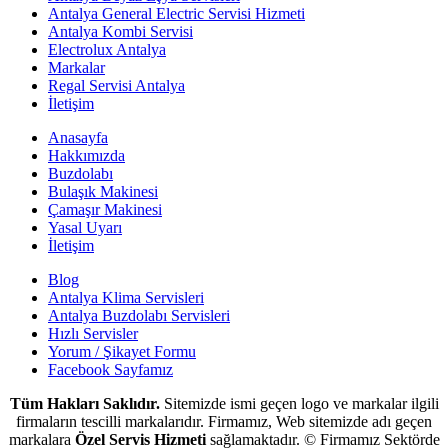
Antalya General Electric Servisi Hizmeti
Antalya Kombi Servisi
Electrolux Antalya
Markalar
Regal Servisi Antalya
İletişim
Anasayfa
Hakkımızda
Buzdolabı
Bulaşık Makinesi
Çamaşır Makinesi
Yasal Uyarı
İletişim
Blog
Antalya Klima Servisleri
Antalya Buzdolabı Servisleri
Hızlı Servisler
Yorum / Şikayet Formu
Facebook Sayfamız
Tüm Hakları Saklıdır.
Sitemizde ismi geçen logo ve markalar ilgili
firmaların tescilli markalarıdır. Firmamız, Web sitemizde adı geçen
markalara
Özel Servis Hizmeti
sağlamaktadır. © Firmamız Sektörde