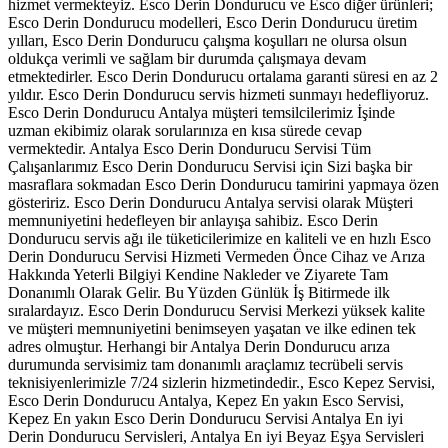
hizmet vermekteyiz. Esco Derin Dondurucu ve Esco diğer ürünleri;
Esco Derin Dondurucu modelleri, Esco Derin Dondurucu üretim
yılları, Esco Derin Dondurucu çalışma koşulları ne olursa olsun
oldukça verimli ve sağlam bir durumda çalışmaya devam
etmektedirler. Esco Derin Dondurucu ortalama garanti süresi en az 2
yıldır. Esco Derin Dondurucu servis hizmeti sunmayı hedefliyoruz.
Esco Derin Dondurucu Antalya müşteri temsilcilerimiz İşinde
uzman ekibimiz olarak sorularınıza en kısa sürede cevap
vermektedir. Antalya Esco Derin Dondurucu Servisi Tüm
Çalışanlarımız Esco Derin Dondurucu Servisi için Sizi başka bir
masraflara sokmadan Esco Derin Dondurucu tamirini yapmaya özen
gösteririz. Esco Derin Dondurucu Antalya servisi olarak Müşteri
memnuniyetini hedefleyen bir anlayışa sahibiz. Esco Derin
Dondurucu servis ağı ile tüketicilerimize en kaliteli ve en hızlı Esco
Derin Dondurucu Servisi Hizmeti Vermeden Önce Cihaz ve Arıza
Hakkında Yeterli Bilgiyi Kendine Nakleder ve Ziyarete Tam
Donanımlı Olarak Gelir. Bu Yüzden Günlük İş Bitirmede ilk
sıralardayız. Esco Derin Dondurucu Servisi Merkezi yüksek kalite
ve müşteri memnuniyetini benimseyen yaşatan ve ilke edinen tek
adres olmuştur. Herhangi bir Antalya Derin Dondurucu arıza
durumunda servisimiz tam donanımlı araçlamız tecrübeli servis
teknisiyenlerimizle 7/24 sizlerin hizmetindedir., Esco Kepez Servisi,
Esco Derin Dondurucu Antalya, Kepez En yakın Esco Servisi,
Kepez En yakın Esco Derin Dondurucu Servisi Antalya En iyi
Derin Dondurucu Servisleri, Antalya En iyi Beyaz Eşya Servisleri