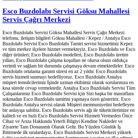
Esco Buzdolabı Servisi Göksu Mahallesi
Servis Çağrı Merkezi
Esco Buzdolabı Servisi Göksu Mahallesi Servis Çağrı Merkezi
telefonu, iletişim bilgileri Göksu Mahallesi / Kepez / Antalya Esco
Buzdolabı Servisi Esco Buzdolabı Tamiri servisi hizmetimiz Kepez
ve tüm merkez ilçelere hizmet vermekteyiz. Esco Buzdolabı ve Esco
diğer ürünleri; Esco Buzdolabı modelleri, Esco Buzdolabı üretim
yılları, Esco Buzdolabı çalışma koşulları ne olursa olsun oldukça
verimli ve sağlam bir durumda çalışmaya devam etmektedirler. Esco
Buzdolabı ortalama garanti süresi en az 2 yıldır. Esco Buzdolabı
servis hizmeti sunmayı hedefliyoruz. Esco Buzdolabı Antalya
müşteri temsilcilerimiz İşinde uzman ekibimiz olarak sorularınıza en
kısa sürede cevap vermektedir. Antalya Esco Buzdolabı Servisi Tüm
Çalışanlarımız Esco Buzdolabı Servisi için Sizi başka bir masraflara
sokmadan Esco Buzdolabı tamirini yapmaya özen gösteririz. Esco
Buzdolabı Antalya servisi olarak Müşteri memnuniyetini hedefleyen
bir anlayışa sahibiz. Esco Buzdolabı servis ağı ile tüketicilerimize en
kaliteli ve en hızlı Esco Buzdolabı Servisi Hizmeti Vermeden Önce
Cihaz ve Arıza Hakkında Yeterli Bilgiyi Kendine Nakleder ve
Ziyarete Tam Donanımlı Olarak Gelir. Bu Yüzden Günlük İş
Bitirmede ilk sıralardayız. Esco Buzdolabı Servisi Merkezi yüksek
kalite ve müşteri memnuniyetini benimseyen yaşatan ve ilke edinen