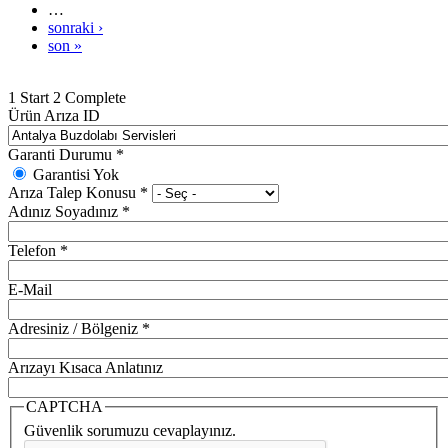
…
sonraki ›
son »
1
Start
2
Complete
Ürün Arıza ID
Garanti Durumu
*
Garantisi Yok
Arıza Talep Konusu
*
Adınız Soyadınız
*
Telefon
*
E-Mail
Adresiniz / Bölgeniz
*
Arızayı Kısaca Anlatınız
CAPTCHA
Güvenlik sorumuzu cevaplayınız.