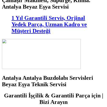
Çamaşır Makinesi, Süpürge, Klima.
Antalya Beyaz Eşya Servisi
1 Yıl Garantili Servis, Orjinal
Yedek Parça, Uzman Kadro ve
Müşteri Desteği
Antalya Antalya Buzdolabı Servisleri
Beyaz Eşya Teknik Servisi
Garantili İşçilik & Garantili Parça için |
Bizi Arayın