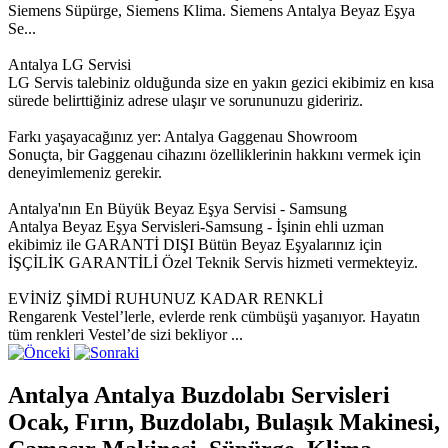
Siemens Süpürge, Siemens Klima. Siemens Antalya Beyaz Eşya
Se...
Antalya LG Servisi
LG Servis talebiniz olduğunda size en yakın gezici ekibimiz en kısa
sürede belirttiğiniz adrese ulaşır ve sorununuzu gideririz.
Farkı yaşayacağınız yer: Antalya Gaggenau Showroom
Sonuçta, bir Gaggenau cihazını özelliklerinin hakkını vermek için
deneyimlemeniz gerekir.
Antalya'nın En Büyük Beyaz Eşya Servisi - Samsung
Antalya Beyaz Eşya Servisleri-Samsung - İşinin ehli uzman
ekibimiz ile GARANTİ DIŞI Bütün Beyaz Eşyalarınız için
İŞÇİLİK GARANTİLİ Özel Teknik Servis hizmeti vermekteyiz.
EVİNİZ ŞİMDİ RUHUNUZ KADAR RENKLİ
Rengarenk Vestel’lerle, evlerde renk cümbüşü yaşanıyor. Hayatın
tüm renkleri Vestel’de sizi bekliyor ...
Antalya Antalya Buzdolabı Servisleri
Ocak, Fırın, Buzdolabı, Bulaşık Makinesi,