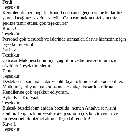
Ferdi
Teşekkür
Kendileri ile herhangi bir konuda iletişime geçün ve ne kadar hızlı
yanıt alacağınızı siz de test edin. Çamasır makinemizi tertemiz
şekilde tamir ettiler. çok teşekkürler.
Burak C.
Teşekkür
Personel çok tecrübeli ve işlerinde uzmanlar. Servis hizmetiniz için
teşekkür ederim!
Yasin Z.
Teşekkür
Çamaşır Makinesi tamiri için çağırdım ve hemen sorunumuzu
çözdüler. Teşekkür ederim!
Emre
Teşekkür
Desteklerini sonuna kadar ve oldukça hızlı bir şekilde gösterdiler.
Mutlu müşteri yaratma konusunda oldukça başarılı bir firma.
Kendilerine çok teşekkür ediyorum.
Aylin K. - Konyaaltı
Teşekkür
Bulaşık buzdolabım aniden bozuldu, hemen Antalya servisini
aradım. Ekip hızlı bir şekilde gelip sorunu çözdü. Güvenilir ve
profesyonel bir hizmet aldım. Teşekkür ederim!
Kaya L.
Teşekkür