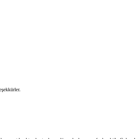
eşekkürler.