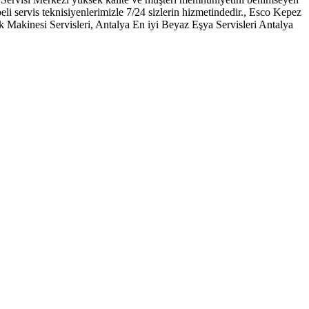
i servis teknisiyenlerimizle 7/24 sizlerin hizmetindedir., Esco Kepez
 Makinesi Servisleri, Antalya En iyi Beyaz Eşya Servisleri Antalya