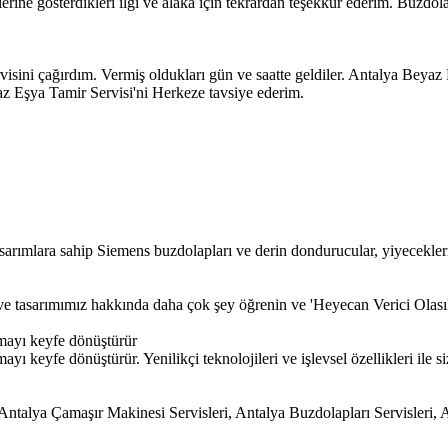
rine gösterdikleri ilgi ve alaka için tekrardan teşekkür ederim. Buzdo
ini çağırdım. Vermiş oldukları gün ve saatte geldiler. Antalya Beyaz 
z Eşya Tamir Servisi'ni Herkeze tavsiye ederim.
sarımlara sahip Siemens buzdolapları ve derin dondurucular, yiyecekler
iz ve tasarımımız hakkında daha çok şey öğrenin ve 'Heyecan Verici Olası
mayı keyfe dönüştürür
 keyfe dönüştürür. Yenilikçi teknolojileri ve işlevsel özellikleri ile si
alya Çamaşır Makinesi Servisleri, Antalya Buzdolapları Servisleri, A