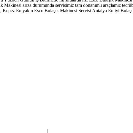
ık Makinesi arıza durumunda servisimiz tam donanımlı araçlamız tecrübel
, Kepez En yakın Esco Bulaşık Makinesi Servisi Antalya En iyi Bulaşık