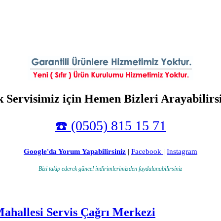
k Servisimiz için Hemen Bizleri Arayabilirs
☎️ (0505) 815 15 71
Google'da Yorum Yapabilirsiniz
|
Facebook
|
Instagram
Bizi takip ederek güncel indirimlerimizden faydalanabilirsiniz
Mahallesi Servis Çağrı Merkezi