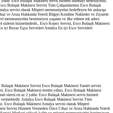
 yıldır. Esco Bulaşık Makinesi servis hizmeti sunmayı hedefliyoruz.
 Esco Bulaşık Makinesi Servisi Tüm Çalışanlarımız Esco Bulaşık
talya servisi olarak Müşteri memnuniyetini hedefleyen bir anlayışa
Cihaz ve Arıza Hakkında Yeterli Bilgiyi Kendine Nakleder ve Ziyarete
eri memnuniyetini benimseyen yaşatan ve ilke edinen tek adres
4 sizlerin hizmetindedir., Esco Kepez Servisi, Esco Bulaşık Makinesi
 iyi Beyaz Eşya Servisleri Antalya En iyi Esco Servisleri
o Bulaşık Makinesi Servisi Esco Bulaşık Makinesi Tamiri servisi
i, Esco Bulaşık Makinesi üretim yılları, Esco Bulaşık Makinesi
ti süresi en az 2 yıldır. Esco Bulaşık Makinesi servis hizmeti
ap vermektedir. Antalya Esco Bulaşık Makinesi Servisi Tüm
iz. Esco Bulaşık Makinesi Antalya servisi olarak Müşteri
akinesi Servisi Hizmeti Vermeden Önce Cihaz ve Arıza Hakkında Yeterli
 Servisi Merkezi yüksek kalite ve müşteri memnuniyetini benimseyen