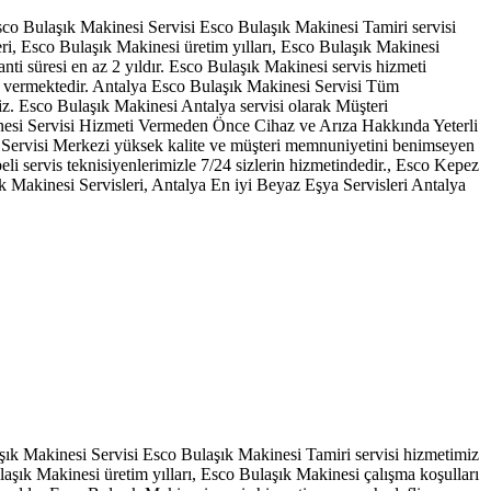
Esco Bulaşık Makinesi Servisi Esco Bulaşık Makinesi Tamiri servisi
i, Esco Bulaşık Makinesi üretim yılları, Esco Bulaşık Makinesi
ti süresi en az 2 yıldır. Esco Bulaşık Makinesi servis hizmeti
ap vermektedir. Antalya Esco Bulaşık Makinesi Servisi Tüm
iz. Esco Bulaşık Makinesi Antalya servisi olarak Müşteri
akinesi Servisi Hizmeti Vermeden Önce Cihaz ve Arıza Hakkında Yeterli
 Servisi Merkezi yüksek kalite ve müşteri memnuniyetini benimseyen
i servis teknisiyenlerimizle 7/24 sizlerin hizmetindedir., Esco Kepez
 Makinesi Servisleri, Antalya En iyi Beyaz Eşya Servisleri Antalya
aşık Makinesi Servisi Esco Bulaşık Makinesi Tamiri servisi hizmetimiz
şık Makinesi üretim yılları, Esco Bulaşık Makinesi çalışma koşulları