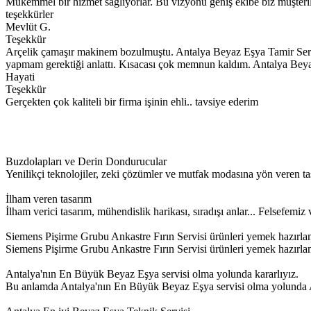
Mükemmel bir hizmet sağlıyorlar. Bu vizyonu geniş ekibe biz müşterile
teşekkürler
Mevlüt G.
Teşekkür
Arçelik çamaşır makinem bozulmuştu. Antalya Beyaz Eşya Tamir Servis
yapmam gerektiği anlattı. Kısacası çok memnun kaldım. Antalya Beya
Hayati
Teşekkür
Gerçekten çok kaliteli bir firma işinin ehli.. tavsiye ederim
Buzdolapları ve Derin Dondurucular
Yenilikçi teknolojiler, zeki çözümler ve mutfak modasına yön veren ta
İlham veren tasarım
İlham verici tasarım, mühendislik harikası, sıradışı anlar... Felsefem
Siemens Pişirme Grubu Ankastre Fırın Servisi ürünleri yemek hazırla
Siemens Pişirme Grubu Ankastre Fırın Servisi ürünleri yemek hazırlamayı
Antalya'nın En Büyük Beyaz Eşya servisi olma yolunda kararlıyız.
Bu anlamda Antalya'nın En Büyük Beyaz Eşya servisi olma yolunda Ant