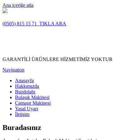
Ana içeriğe atla
(0505) 815 15 71
TIKLA ARA
GARANTİLİ ÜRÜNLERE HİZMETİMİZ YOKTUR
Navigation
Anasayfa
Hakkımızda
Buzdolabı
Bulaşık Makinesi
Çamaşır Makinesi
Yasal Uyarı
İletişim
Buradasınız