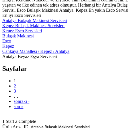
yaşatan ve ilke edinen tek adres olmuştur. Herhangi bir Antalya Bulaş
Servisi, Esco Bulaşık Makinesi Antalya, Kepez En yakın Esco Servisi
En iyi Esco Servisleri
Antalya Bulaşık Makinesi Servisleri
Kepez Bulaşık Makinesi Servisleri
Kepez Esco Servisleri
Bulaşık Makinesi
Esco
Kepez
Çankaya Mahallesi / Kepez / Antalya
Antalya Beyaz Eşya Servisleri
Sayfalar
1
2
3
…
sonraki ›
son »
1
Start
2
Complete
Ürün Arıza ID