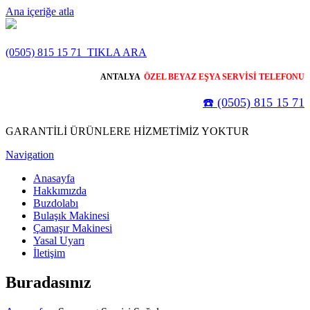
Ana içeriğe atla
(0505) 815 15 71
TIKLA ARA
ANTALYA
ÖZEL BEYAZ EŞYA SERVİSİ TELEFONU
☎️ (0505) 815 15 71
GARANTİLİ ÜRÜNLERE HİZMETİMİZ YOKTUR
Navigation
Anasayfa
Hakkımızda
Buzdolabı
Bulaşık Makinesi
Çamaşır Makinesi
Yasal Uyarı
İletişim
Buradasınız