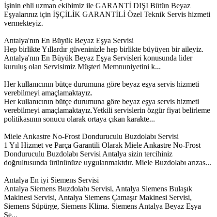
İşinin ehli uzman ekibimiz ile GARANTİ DIŞI Bütün Beyaz
Eşyalarınız için İŞÇİLİK GARANTİLİ Özel Teknik Servis hizmeti
vermekteyiz.
Antalya'nın En Büyük Beyaz Eşya Servisi
Hep birlikte Yıllardır güveninizle hep birlikte büyüyen bir aileyiz.
Antalya'nın En Büyük Beyaz Eşya Servisleri konusunda lider
kuruluş olan Servisimiz Müşteri Memnuniyetini k...
Her kullanıcının bütçe durumuna göre beyaz eşya servis hizmeti
verebilmeyi amaçlamaktayız.
Her kullanıcının bütçe durumuna göre beyaz eşya servis hizmeti
verebilmeyi amaçlamaktayız.Yetkili servislerin özgür fiyat belirleme
politikasının sonucu olarak ortaya çıkan karakte...
Miele Ankastre No-Frost Donduruculu Buzdolabı Servisi
1 Yıl Hizmet ve Parça Garantili Olarak Miele Ankastre No-Frost
Donduruculu Buzdolabı Servisi Antalya sizin tercihiniz
doğrultusunda ürününüze uygulanmaktdır. Miele Buzdolabı arızas...
Antalya En iyi Siemens Servisi
Antalya Siemens Buzdolabı Servisi, Antalya Siemens Bulaşık
Makinesi Servisi, Antalya Siemens Çamaşır Makinesi Servisi,
Siemens Süpürge, Siemens Klima. Siemens Antalya Beyaz Eşya
Se...