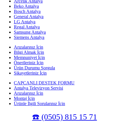
Arçelik Antalya
Beko Antalya
Bosch Antalya
General Antalya
LG Antalya
Regal Antalya
Samsung Antalya
Siemens Antalya
Arızalarınız İçin
Bilgi Almak İçin
Memnuniyet İçin
Önerileriniz İçin
Ürün Durumu Sorgula
Şikayetleriniz İçin
CAPCANLI DESTEK FORMU
Antalya Televizyon Servisi
Arızalarınız İçin
Montaj İçin
Ürünle İlgili Sorularınız İçin
☎️ (0505) 815 15 71