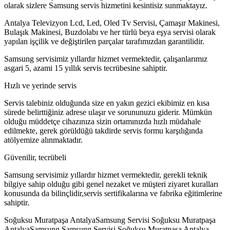
olarak sizlere Samsung servis hizmetini kesintisiz sunmaktayız.
Antalya Televizyon Lcd, Led, Oled Tv Servisi, Çamaşır Makinesi,
Bulaşık Makinesi, Buzdolabı ve her türlü beya eşya servisi olarak
yapılan işçilik ve değiştirilen parçalar tarafımızdan garantilidir.
Samsung servisimiz yıllardır hizmet vermektedir, çalışanlarımız
asgari 5, azami 15 yıllık servis tecrübesine sahiptir.
Hızlı ve yerinde servis
Servis talebiniz olduğunda size en yakın gezici ekibimiz en kısa
sürede belirttiğiniz adrese ulaşır ve sorununuzu giderir. Mümkün
olduğu müddetçe cihazınıza sizin ortamınızda hızlı müdahale
edilmekte, gerek görüldüğü takdirde servis formu karşılığında
atölyemize alınmaktadır.
Güvenilir, tecrübeli
Samsung servisimiz yıllardır hizmet vermektedir, gerekli teknik
bilgiye sahip olduğu gibi genel nezaket ve müşteri ziyaret kuralları
konusunda da bilinçlidir,servis sertifikalarına ve fabrika eğitimlerine
sahiptir.
Soğuksu Muratpaşa AntalyaSamsung Servisi Soğuksu Muratpaşa
AntalyaSamsung Samsung Servisi Soğuksu Muratpaşa Antalya