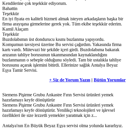
Kendilerine çok teşekkür ediyorum.
Bahattin
Teşekkür
En iyi fiyata en kaliteli hizmeti almak isteyen arkadaşların başka bir
firma arayışına girmelerine gerek yok. Tüm ekibe teşekkür ederim.
Kamil Alaçam
Teşekkür
Buzdolabımın üst dondurucu kısmı buzlanma yapıyordu.
Komşumun tavsiyesi üzerine Bu servisi çağırdım. Yakasında firma
kartı vardı. Mütevazi bir şekilde içeri girdi. Buzdolabıma bakarak
arızanın tahliye borusunun tıkanmasından kaynaklandığını
buzlanmanın o sebeple olduğunu söyledi. Tam bir ustalıkla tahliye
borusunu açarak işlemini bitirdi. Ellerinize sağlık Antalya Beyaz
Eşya Tamir Servisi.
+ Siz de Yorum Yazın
|
Bütün Yorumlar
Siemens Pişirme Grubu Ankastre Fırın Servisi ürünleri yemek
hazırlamayı keyfe dönüştürür
Siemens Pişirme Grubu Ankastre Fırın Servisi ürünleri yemek
hazırlamayı keyfe dönüştürür. Yenilikçi teknolojileri ve işlevsel
özellikleri ile size lezzetli yemekler yaratmak için z...
Antalya'nın En Büyük Beyaz Eşya servisi olma yolunda kararlıyız.