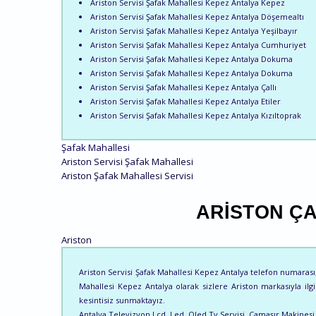
Ariston Servisi Şafak Mahallesi Kepez Antalya Kepez
Ariston Servisi Şafak Mahallesi Kepez Antalya Döşemealtı
Ariston Servisi Şafak Mahallesi Kepez Antalya Yeşilbayır
Ariston Servisi Şafak Mahallesi Kepez Antalya Cumhuriyet
Ariston Servisi Şafak Mahallesi Kepez Antalya Dokuma
Ariston Servisi Şafak Mahallesi Kepez Antalya Dokuma
Ariston Servisi Şafak Mahallesi Kepez Antalya Çallı
Ariston Servisi Şafak Mahallesi Kepez Antalya Etiler
Ariston Servisi Şafak Mahallesi Kepez Antalya Kızıltoprak
Şafak Mahallesi
Ariston Servisi Şafak Mahallesi
Ariston Şafak Mahallesi Servisi
ARISTON ÇA
Ariston
Ariston Servisi Şafak Mahallesi Kepez Antalya telefon numarası, i
Mahallesi Kepez Antalya olarak sizlere Ariston markasıyla ilgi
kesintisiz sunmaktayız.
Antalya Televizyon Lcd, Led, Oled Tv Servisi, Çamaşır Makinesi, B