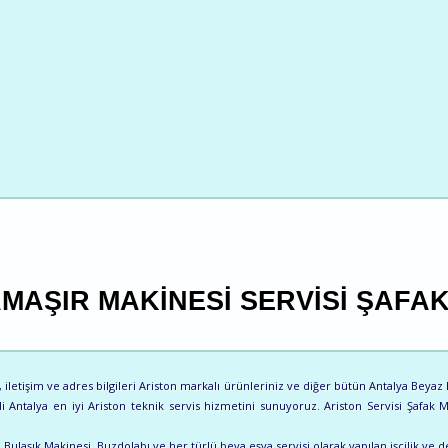
MAŞIR MAKINESI SERVISI ŞAFA
letişim ve adres bilgileri Ariston markalı ürünleriniz ve diğer bütün Antalya Beyaz Eşy
li Antalya en iyi Ariston teknik servis hizmetini sunuyoruz. Ariston Servisi Şafak 
ulaşık Makinesi, Buzdolabı ve her türlü beya eşya servisi olarak yapılan işçilik ve de