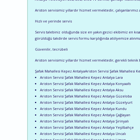
Ariston servisimiz yıllardır hizmet vermektedir, çalışanlarımız a
Hızlı ve yerinde servis
Servis talebiniz olduğunda size en yakın gezici ekibimiz en k
görüldüğü takdirde servis formu karşılığında atölyemize alınma
Güvenilir, tecrübeli
Ariston servisimiz yıllardır hizmet vermektedir, gerekli teknik b
Şafak Mahallesi Kepez AntalyaAriston Servisi Şafak Mahallesi K
Ariston Servisi Şafak Mahallesi Kepez Antalya Lara
Ariston Servisi Şafak Mahallesi Kepez Antalya Konyaaltı
Ariston Servisi Şafak Mahallesi Kepez Antalya Aksu
Ariston Servisi Şafak Mahallesi Kepez Antalya Güzeloba
Ariston Servisi Şafak Mahallesi Kepez Antalya Güzelyurt
Ariston Servisi Şafak Mahallesi Kepez Antalya Kundu
Ariston Servisi Şafak Mahallesi Kepez Antalya Çağlayan
Ariston Servisi Şafak Mahallesi Kepez Antalya Şirinyalı
Ariston Servisi Şafak Mahallesi Kepez Antalya Yeşilbahçe
Ariston Servisi Şafak Mahallesi Kepez Antalya Uncalı
Ariston Servisi Şafak Mahallesi Kepez Antalya Liman