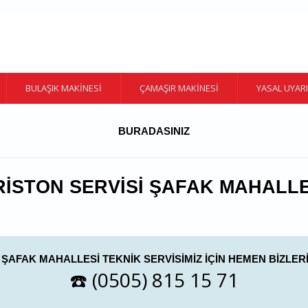
BULAŞIK MAKINESI
ÇAMAŞIR MAKINESI
YASAL UYARI
BURADASINIZ
RISTON SERVISI ŞAFAK MAHALLE
 ŞAFAK MAHALLESI TEKNIK SERVISIMIZ IÇIN HEMEN BIZLERI
☎️ (0505) 815 15 71