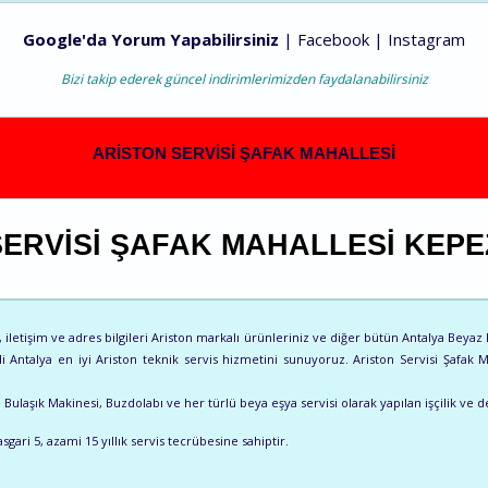
Google'da Yorum Yapabilirsiniz
|
Facebook
|
Instagram
Bizi takip ederek güncel indirimlerimizden faydalanabilirsiniz
ARISTON SERVISI ŞAFAK MAHALLESI
SERVISI ŞAFAK MAHALLESI KEPE
letişim ve adres bilgileri Ariston markalı ürünleriniz ve diğer bütün Antalya Beyaz Eşy
li Antalya en iyi Ariston teknik servis hizmetini sunuyoruz. Ariston Servisi Şafak 
ulaşık Makinesi, Buzdolabı ve her türlü beya eşya servisi olarak yapılan işçilik ve de
sgari 5, azami 15 yıllık servis tecrübesine sahiptir.