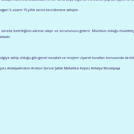
sgari 5, azami 15 yıllık servis tecrübesine sahiptir.
ısa sürede belirttiğiniz adrese ulaşır ve sorununuzu giderir. Mümkün olduğu müddetç
ktadır.
ilgiye sahip olduğu gibi genel nezaket ve müşteri ziyaret kuralları konusunda da bilinç
epez AntalyaAriston Ariston Servisi Şafak Mahallesi Kepez Antalya Muratpaşa