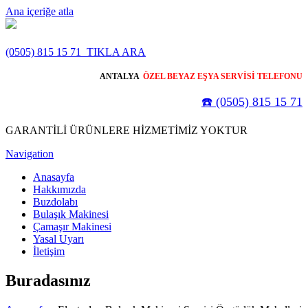
Ana içeriğe atla
(0505) 815 15 71
TIKLA ARA
ANTALYA
ÖZEL BEYAZ EŞYA SERVİSİ TELEFONU
☎️ (0505) 815 15 71
GARANTİLİ ÜRÜNLERE HİZMETİMİZ YOKTUR
Navigation
Anasayfa
Hakkımızda
Buzdolabı
Bulaşık Makinesi
Çamaşır Makinesi
Yasal Uyarı
İletişim
Buradasınız