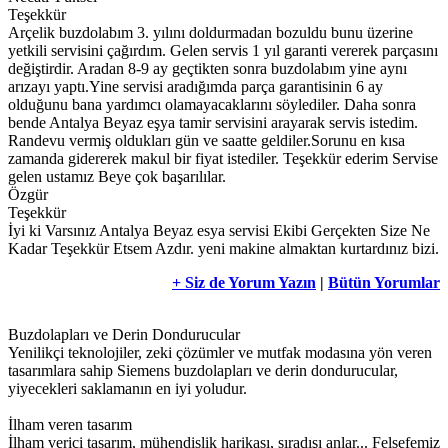
Teşekkür
Arçelik buzdolabım 3. yılını doldurmadan bozuldu bunu üzerine
yetkili servisini çağırdım. Gelen servis 1 yıl garanti vererek parçasını
değiştirdir. Aradan 8-9 ay geçtikten sonra buzdolabım yine aynı
arızayı yaptı.Yine servisi aradığımda parça garantisinin 6 ay
olduğunu bana yardımcı olamayacaklarını söylediler. Daha sonra
bende Antalya Beyaz eşya tamir servisini arayarak servis istedim.
Randevu vermiş oldukları gün ve saatte geldiler.Sorunu en kısa
zamanda gidererek makul bir fiyat istediler. Teşekkür ederim Servise
gelen ustamız Beye çok başarılılar.
Özgür
Teşekkür
İyi ki Varsınız Antalya Beyaz esya servisi Ekibi Gerçekten Size Ne
Kadar Teşekkür Etsem Azdır. yeni makine almaktan kurtardınız bizi.
+ Siz de Yorum Yazın
|
Bütün Yorumlar
Buzdolapları ve Derin Dondurucular
Yenilikçi teknolojiler, zeki çözümler ve mutfak modasına yön veren
tasarımlara sahip Siemens buzdolapları ve derin dondurucular,
yiyecekleri saklamanın en iyi yoludur.
İlham veren tasarım
İlham verici tasarım, mühendislik harikası, sıradışı anlar... Felsefemiz