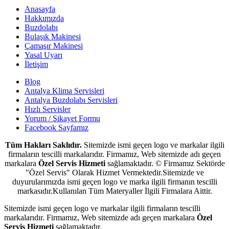
Anasayfa
Hakkımızda
Buzdolabı
Bulaşık Makinesi
Çamaşır Makinesi
Yasal Uyarı
İletişim
Blog
Antalya Klima Servisleri
Antalya Buzdolabı Servisleri
Hızlı Servisler
Yorum / Şikayet Formu
Facebook Sayfamız
Tüm Hakları Saklıdır.
Sitemizde ismi geçen logo ve markalar ilgili
firmaların tescilli markalarıdır. Firmamız, Web sitemizde adı geçen
markalara
Özel Servis Hizmeti
sağlamaktadır. © Firmamız Sektörde
"Özel Servis" Olarak Hizmet Vermektedir.Sitemizde ve
duyurularımızda ismi geçen logo ve marka ilgili firmanın tescilli
markasıdır.Kullanılan Tüm Materyaller İlgili Firmalara Aittir.
Sitemizde ismi geçen logo ve markalar ilgili firmaların tescilli
markalarıdır. Firmamız, Web sitemizde adı geçen markalara
Özel
Servis Hizmeti
sağlamaktadır.