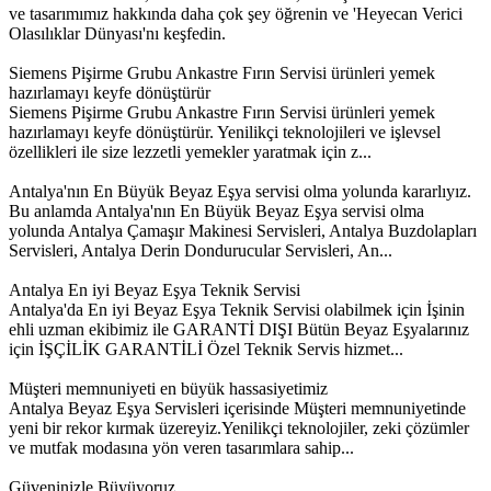
ve tasarımımız hakkında daha çok şey öğrenin ve 'Heyecan Verici
Olasılıklar Dünyası'nı keşfedin.
Siemens Pişirme Grubu Ankastre Fırın Servisi ürünleri yemek
hazırlamayı keyfe dönüştürür
Siemens Pişirme Grubu Ankastre Fırın Servisi ürünleri yemek
hazırlamayı keyfe dönüştürür. Yenilikçi teknolojileri ve işlevsel
özellikleri ile size lezzetli yemekler yaratmak için z...
Antalya'nın En Büyük Beyaz Eşya servisi olma yolunda kararlıyız.
Bu anlamda Antalya'nın En Büyük Beyaz Eşya servisi olma
yolunda Antalya Çamaşır Makinesi Servisleri, Antalya Buzdolapları
Servisleri, Antalya Derin Dondurucular Servisleri, An...
Antalya En iyi Beyaz Eşya Teknik Servisi
Antalya'da En iyi Beyaz Eşya Teknik Servisi olabilmek için İşinin
ehli uzman ekibimiz ile GARANTİ DIŞI Bütün Beyaz Eşyalarınız
için İŞÇİLİK GARANTİLİ Özel Teknik Servis hizmet...
Müşteri memnuniyeti en büyük hassasiyetimiz
Antalya Beyaz Eşya Servisleri içerisinde Müşteri memnuniyetinde
yeni bir rekor kırmak üzereyiz.Yenilikçi teknolojiler, zeki çözümler
ve mutfak modasına yön veren tasarımlara sahip...
Güveninizle Büyüyoruz