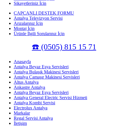
Şikayetleriniz İçin
CAPCANLI DESTEK FORMU
Antalya Televizyon Servisi
Arızalarınız İçin
Montaj İçin
Ürünle İlgili Sorularınız İçin
☎️ (0505) 815 15 71
Anasayfa
Antalya Beyaz Eşya Servisleri
Antalya Bulaşık Makinesi Servisleri
Antalya Çamaşır Makinesi Servisleri
Altus Antalya
Ankastre Antalya
Antalya Beyaz Eşya Servisleri
Antalya General Electric Servisi Hizmeti
Antalya Kombi Servisi
Electrolux Antalya
Markalar
Regal Servisi Antalya
İletişim