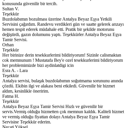
konusunda güvenilir bir tercih.
Sultan V.
Teşekkür
Buzdolabımın bozulması üzerine Antalya Beyaz Eşya Yetkili
Servisini çağırdım. Randevu verdikleri gün ve saatte gelerek arızayı
hemen tespit ederek müdahale etti. Pratik bir şekilde motorunu
değiştirdi, gazın dolumunu yaptı. Teşekkürler Antalya Beyaz Eşya
Tamir Servisi.
Orhan
Teşekkür
Her birinize derin tesekkurlerimi bildiriyorum! Sizinle calismaktan
cok memnunum ! Mustatafa Bey'e ozel tesekkurlerimi bildiriyorum
her problemimizde bizi aydinlatdigi icin
Esra A. - Lara
Teşekkür
Antalya servisi, bulaşık buzdolabımın soğutmama sorununu anında
çözdü. Ekibin ilgi ve alakası beni etkiledi. Güvenilir bir hizmet
aldım, kesinlikle öneririm.
Fatma H.
Teşekkür
Antalya Beyaz Eşya Tamir Servisi Hızlı ve güvenilir bir
servis.Vermiş olduğu hizmetten çok memnun kaldık. Kaliteli hizmet
ve vermiş olduğu fiyattan dolayı Antalya Beyaz Eşya Tamir
Servisine Teşekkür ederim.
Necati Yüksel