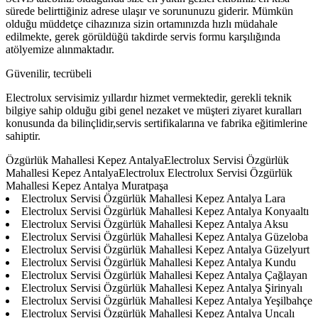
sürede belirttiğiniz adrese ulaşır ve sorununuzu giderir. Mümkün
olduğu müddetçe cihazınıza sizin ortamınızda hızlı müdahale
edilmekte, gerek görüldüğü takdirde servis formu karşılığında
atölyemize alınmaktadır.
Güvenilir, tecrübeli
Electrolux servisimiz yıllardır hizmet vermektedir, gerekli teknik
bilgiye sahip olduğu gibi genel nezaket ve müşteri ziyaret kuralları
konusunda da bilinçlidir,servis sertifikalarına ve fabrika eğitimlerine
sahiptir.
Özgürlük Mahallesi Kepez AntalyaElectrolux Servisi Özgürlük
Mahallesi Kepez AntalyaElectrolux Electrolux Servisi Özgürlük
Mahallesi Kepez Antalya Muratpaşa
Electrolux Servisi Özgürlük Mahallesi Kepez Antalya Lara
Electrolux Servisi Özgürlük Mahallesi Kepez Antalya Konyaaltı
Electrolux Servisi Özgürlük Mahallesi Kepez Antalya Aksu
Electrolux Servisi Özgürlük Mahallesi Kepez Antalya Güzeloba
Electrolux Servisi Özgürlük Mahallesi Kepez Antalya Güzelyurt
Electrolux Servisi Özgürlük Mahallesi Kepez Antalya Kundu
Electrolux Servisi Özgürlük Mahallesi Kepez Antalya Çağlayan
Electrolux Servisi Özgürlük Mahallesi Kepez Antalya Şirinyalı
Electrolux Servisi Özgürlük Mahallesi Kepez Antalya Yeşilbahçe
Electrolux Servisi Özgürlük Mahallesi Kepez Antalya Uncalı