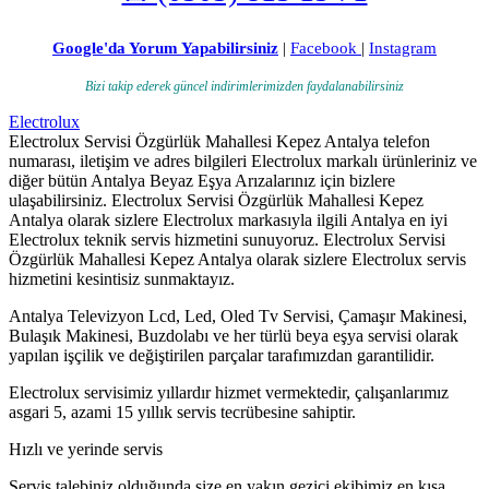
Google'da Yorum Yapabilirsiniz
|
Facebook
|
Instagram
Bizi takip ederek güncel indirimlerimizden faydalanabilirsiniz
Electrolux
Electrolux Servisi Özgürlük Mahallesi Kepez Antalya telefon
numarası, iletişim ve adres bilgileri Electrolux markalı ürünleriniz ve
diğer bütün Antalya Beyaz Eşya Arızalarınız için bizlere
ulaşabilirsiniz. Electrolux Servisi Özgürlük Mahallesi Kepez
Antalya olarak sizlere Electrolux markasıyla ilgili Antalya en iyi
Electrolux teknik servis hizmetini sunuyoruz. Electrolux Servisi
Özgürlük Mahallesi Kepez Antalya olarak sizlere Electrolux servis
hizmetini kesintisiz sunmaktayız.
Antalya Televizyon Lcd, Led, Oled Tv Servisi, Çamaşır Makinesi,
Bulaşık Makinesi, Buzdolabı ve her türlü beya eşya servisi olarak
yapılan işçilik ve değiştirilen parçalar tarafımızdan garantilidir.
Electrolux servisimiz yıllardır hizmet vermektedir, çalışanlarımız
asgari 5, azami 15 yıllık servis tecrübesine sahiptir.
Hızlı ve yerinde servis
Servis talebiniz olduğunda size en yakın gezici ekibimiz en kısa