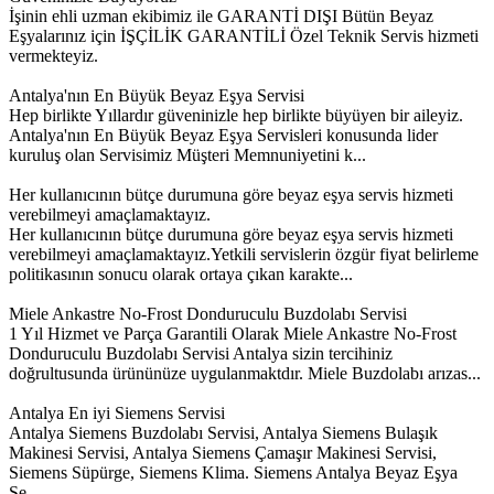
İşinin ehli uzman ekibimiz ile GARANTİ DIŞI Bütün Beyaz
Eşyalarınız için İŞÇİLİK GARANTİLİ Özel Teknik Servis hizmeti
vermekteyiz.
Antalya'nın En Büyük Beyaz Eşya Servisi
Hep birlikte Yıllardır güveninizle hep birlikte büyüyen bir aileyiz.
Antalya'nın En Büyük Beyaz Eşya Servisleri konusunda lider
kuruluş olan Servisimiz Müşteri Memnuniyetini k...
Her kullanıcının bütçe durumuna göre beyaz eşya servis hizmeti
verebilmeyi amaçlamaktayız.
Her kullanıcının bütçe durumuna göre beyaz eşya servis hizmeti
verebilmeyi amaçlamaktayız.Yetkili servislerin özgür fiyat belirleme
politikasının sonucu olarak ortaya çıkan karakte...
Miele Ankastre No-Frost Donduruculu Buzdolabı Servisi
1 Yıl Hizmet ve Parça Garantili Olarak Miele Ankastre No-Frost
Donduruculu Buzdolabı Servisi Antalya sizin tercihiniz
doğrultusunda ürününüze uygulanmaktdır. Miele Buzdolabı arızas...
Antalya En iyi Siemens Servisi
Antalya Siemens Buzdolabı Servisi, Antalya Siemens Bulaşık
Makinesi Servisi, Antalya Siemens Çamaşır Makinesi Servisi,
Siemens Süpürge, Siemens Klima. Siemens Antalya Beyaz Eşya
Se...