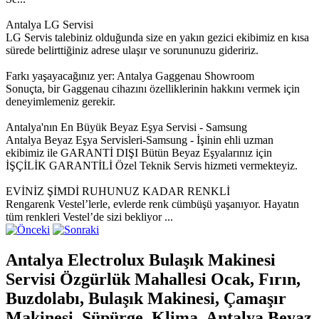
Antalya LG Servisi
LG Servis talebiniz olduğunda size en yakın gezici ekibimiz en kısa
sürede belirttiğiniz adrese ulaşır ve sorununuzu gideririz.
Farkı yaşayacağınız yer: Antalya Gaggenau Showroom
Sonuçta, bir Gaggenau cihazını özelliklerinin hakkını vermek için
deneyimlemeniz gerekir.
Antalya'nın En Büyük Beyaz Eşya Servisi - Samsung
Antalya Beyaz Eşya Servisleri-Samsung - İşinin ehli uzman
ekibimiz ile GARANTİ DIŞI Bütün Beyaz Eşyalarınız için
İŞÇİLİK GARANTİLİ Özel Teknik Servis hizmeti vermekteyiz.
EVİNİZ ŞİMDİ RUHUNUZ KADAR RENKLİ
Rengarenk Vestel’lerle, evlerde renk cümbüşü yaşanıyor. Hayatın
tüm renkleri Vestel’de sizi bekliyor ...
Antalya Electrolux Bulaşık Makinesi
Servisi Özgürlük Mahallesi Ocak, Fırın,
Buzdolabı, Bulaşık Makinesi, Çamaşır
Makinesi, Süpürge, Klima. Antalya Beyaz