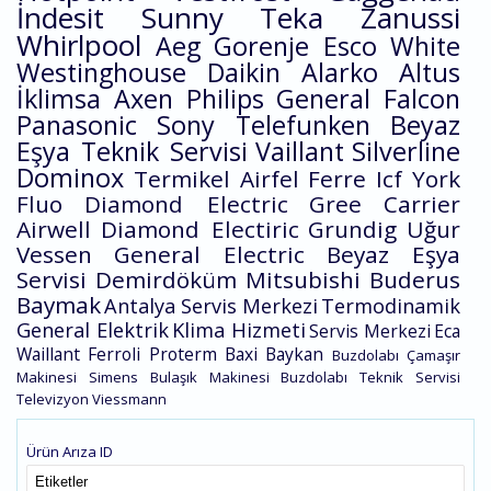
İndesit
Sunny
Teka
Zanussi
Whirlpool
Aeg
Gorenje
Esco
White
Westinghouse
Daikin
Alarko
Altus
İklimsa
Axen
Philips
General
Falcon
Panasonic
Sony
Telefunken
Beyaz
Eşya Teknik Servisi
Vaillant
Silverline
Dominox
Termikel
Airfel
Ferre
Icf
York
Fluo
Diamond Electric
Gree
Carrier
Airwell
Diamond Electiric
Grundig
Uğur
Vessen
General Electric
Beyaz Eşya
Servisi
Demirdöküm
Mitsubishi
Buderus
Baymak
Antalya Servis Merkezi
Termodinamik
General Elektrik
Klima Hizmeti
Servis Merkezi
Eca
Waillant
Ferroli
Proterm
Baxi
Baykan
Buzdolabı
Çamaşır
Makinesi
Simens
Bulaşık Makinesi
Buzdolabı Teknik Servisi
Televizyon
Viessmann
Ürün Arıza ID