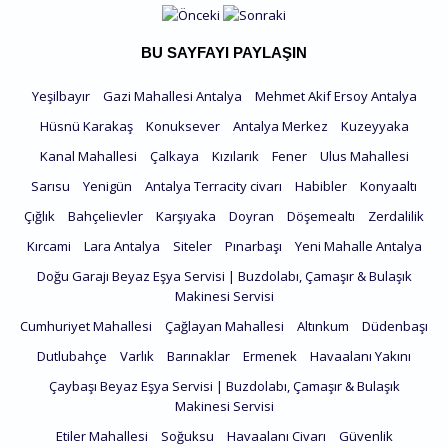
BU SAYFAYI PAYLAŞIN
Yeşilbayır
Gazi Mahallesi Antalya
Mehmet Akif Ersoy Antalya
Hüsnü Karakaş
Konuksever
Antalya Merkez
Kuzeyyaka
Kanal Mahallesi
Çalkaya
Kızılarık
Fener
Ulus Mahallesi
Sarısu
Yenigün
Antalya Terracity civarı
Habibler
Konyaaltı
Çığlık
Bahçelievler
Karşıyaka
Doyran
Döşemealtı
Zerdalilik
Kırcami
Lara Antalya
Siteler
Pınarbaşı
Yeni Mahalle Antalya
Doğu Garajı Beyaz Eşya Servisi | Buzdolabı, Çamaşır & Bulaşık
Makinesi Servisi
Cumhuriyet Mahallesi
Çağlayan Mahallesi
Altınkum
Düdenbaşı
Dutlubahçe
Varlık
Barınaklar
Ermenek
Havaalanı Yakını
Çaybaşı Beyaz Eşya Servisi | Buzdolabı, Çamaşır & Bulaşık
Makinesi Servisi
Etiler Mahallesi
Soğuksu
Havaalanı Civarı
Güvenlik