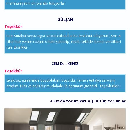
memnuniyetini ön planda tutuyorlar.
GÜLŞAH
Teşekkür
tum Antalya beyaz eşya servisi calisanlarina tesekkur ediyorum, sorun
cikarmak yerine cozum odakli yaklasip, mutlu sekilde hizmet verdikleri
icin. tebrikler.
CEM D. - KEPEZ
Teşekkür
Sıcak yaz günlerinde buzdolabım bozuldu, hemen Antalya servisini
aradım. Hızlı ve etkili bir müdahale ile sorunum giderildi. Teşekkürler!
+ Siz de Yorum Yazın
|
Bütün Yorumlar