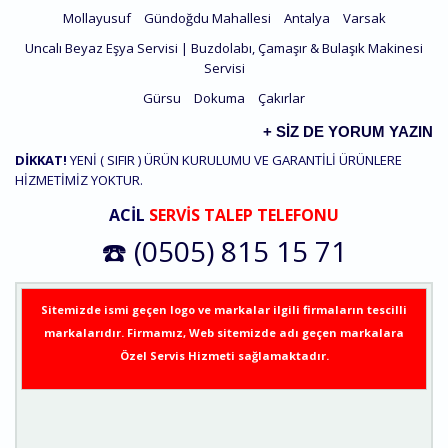
Mollayusuf
Gündoğdu Mahallesi
Antalya
Varsak
Uncalı Beyaz Eşya Servisi | Buzdolabı, Çamaşır & Bulaşık Makinesi
Servisi
Gürsu
Dokuma
Çakırlar
+ SIZ DE YORUM YAZIN
DİKKAT!
YENİ ( SIFIR ) ÜRÜN KURULUMU VE GARANTİLİ ÜRÜNLERE
HİZMETİMİZ YOKTUR.
ACİL
SERVİS TALEP TELEFONU
☎️ (0505) 815 15 71
Sitemizde ismi geçen logo ve markalar ilgili firmaların tescilli
markalarıdır. Firmamız, Web sitemizde adı geçen markalara
Özel Servis Hizmeti sağlamaktadır.