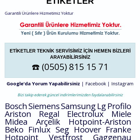
ETIKETLER
Garantili Ürünlere Hizmetimiz Yoktur
ETIKETLER TEKNIK SERVISIMIZ IÇIN HEMEN BIZLERI
ARAYABILIRSINIZ
☎️ (0505) 815 15 71
Google'da Yorum Yapabilirsiniz
|
Facebook
|
Instagram
Bizi takip ederek güncel indirimlerimizden faydalanabilirsiniz
Bosch
Siemens
Samsung
Lg
Profilo
Ariston
Regal
Electrolux
Miele
Midea
Arçelik
Hotpoint-Ariston
Beko
Finlux
Seg
Hoover
Franke
Hotpoint
Vestfrost
Gaggenau