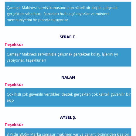
Çamaşır Makinesi servisi konusunda tecrübeli bir ekiple çalışmak
gerçekten rahatlatıcı. Sorunları hızlıca çözüyorlar ve müşteri
memnuniyetini ön planda tutuyorlar.
SERAP T.
Teşekkür
Çamaşır Makinesi servisinizle çalışmak gerçekten kolay. İşlerini iyi
yapıyorlar, teşekkürler!
NALAN
Teşekkür
Çok hızlı çok güvenilir verdikleri destek gerçekten çok kaliteli güvenilir bir
ekip
AYSEL Ş.
Teşekkür
3 Yıldır BOSH Marka çamaşır makinem var ve garanti bitiminden kısa bir