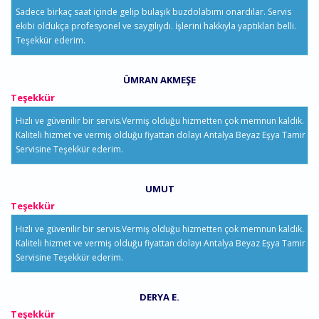
Sadece birkaç saat içinde gelip bulaşık buzdolabımı onardılar. Servis
ekibi oldukça profesyonel ve saygılıydı. İşlerini hakkıyla yaptıkları belli.
Teşekkür ederim.
ÜMRAN AKMEŞE
Teşekkür
Hızlı ve güvenilir bir servis.Vermiş olduğu hizmetten çok memnun kaldık.
Kaliteli hizmet ve vermiş olduğu fiyattan dolayı Antalya Beyaz Eşya Tamir
Servisine Teşekkür ederim.
UMUT
Teşekkür
Hızlı ve güvenilir bir servis.Vermiş olduğu hizmetten çok memnun kaldık.
Kaliteli hizmet ve vermiş olduğu fiyattan dolayı Antalya Beyaz Eşya Tamir
Servisine Teşekkür ederim.
DERYA E.
Teşekkür