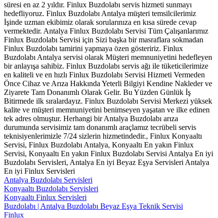
süresi en az 2 yıldır. Finlux Buzdolabı servis hizmeti sunmayı
hedefliyoruz. Finlux Buzdolabı Antalya müşteri temsilcilerimiz
İşinde uzman ekibimiz olarak sorularınıza en kısa sürede cevap
vermektedir. Antalya Finlux Buzdolabı Servisi Tüm Çalışanlarımız
Finlux Buzdolabı Servisi için Sizi başka bir masraflara sokmadan
Finlux Buzdolabı tamirini yapmaya özen gösteririz. Finlux
Buzdolabı Antalya servisi olarak Müşteri memnuniyetini hedefleyen
bir anlayışa sahibiz. Finlux Buzdolabı servis ağı ile tüketicilerimize
en kaliteli ve en hızlı Finlux Buzdolabı Servisi Hizmeti Vermeden
Önce Cihaz ve Arıza Hakkında Yeterli Bilgiyi Kendine Nakleder ve
Ziyarete Tam Donanımlı Olarak Gelir. Bu Yüzden Günlük İş
Bitirmede ilk sıralardayız. Finlux Buzdolabı Servisi Merkezi yüksek
kalite ve müşteri memnuniyetini benimseyen yaşatan ve ilke edinen
tek adres olmuştur. Herhangi bir Antalya Buzdolabı arıza
durumunda servisimiz tam donanımlı araçlamız tecrübeli servis
teknisiyenlerimizle 7/24 sizlerin hizmetindedir., Finlux Konyaaltı
Servisi, Finlux Buzdolabı Antalya, Konyaaltı En yakın Finlux
Servisi, Konyaaltı En yakın Finlux Buzdolabı Servisi Antalya En iyi
Buzdolabı Servisleri, Antalya En iyi Beyaz Eşya Servisleri Antalya
En iyi Finlux Servisleri
Antalya Buzdolabı Servisleri
Konyaaltı Buzdolabı Servisleri
Konyaaltı Finlux Servisleri
Buzdolabı | Antalya Buzdolabı Beyaz Eşya Teknik Servisi
Finlux