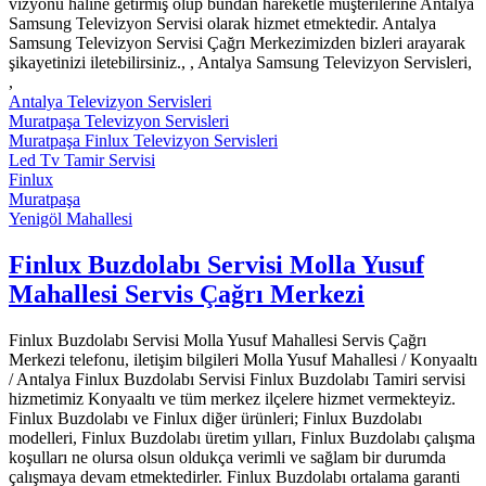
vizyonu haline getirmiş olup bundan hareketle müşterilerine Antalya
Samsung Televizyon Servisi olarak hizmet etmektedir. Antalya
Samsung Televizyon Servisi Çağrı Merkezimizden bizleri arayarak
şikayetinizi iletebilirsiniz., , Antalya Samsung Televizyon Servisleri,
,
Antalya Televizyon Servisleri
Muratpaşa Televizyon Servisleri
Muratpaşa Finlux Televizyon Servisleri
Led Tv Tamir Servisi
Finlux
Muratpaşa
Yenigöl Mahallesi
Finlux Buzdolabı Servisi Molla Yusuf
Mahallesi Servis Çağrı Merkezi
Finlux Buzdolabı Servisi Molla Yusuf Mahallesi Servis Çağrı
Merkezi telefonu, iletişim bilgileri Molla Yusuf Mahallesi / Konyaaltı
/ Antalya Finlux Buzdolabı Servisi Finlux Buzdolabı Tamiri servisi
hizmetimiz Konyaaltı ve tüm merkez ilçelere hizmet vermekteyiz.
Finlux Buzdolabı ve Finlux diğer ürünleri; Finlux Buzdolabı
modelleri, Finlux Buzdolabı üretim yılları, Finlux Buzdolabı çalışma
koşulları ne olursa olsun oldukça verimli ve sağlam bir durumda
çalışmaya devam etmektedirler. Finlux Buzdolabı ortalama garanti