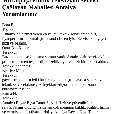
Muratpaşa Finlux Televizyon Servisi
Çağlayan Mahallesi Antalya
Yorumlarınız
Bora F.
Teşekkür
Antalya 'da hizmet veren en kaliteli teknik servislerden biri,
fiyat/performans karşılaştırmasında ise en iyisi. Servis ekibi gayet
hızlı ve başarılı.
Onur B. - Kepez
Teşekkür
Buzdolabımın soğutmama sorunu vardı. Antalya'daki servis ekibi,
problemi hemen tespit edip düzeltti. İlgili ve hızlı bir hizmet aldım.
Teşekkür ederim!
Bedriye Müge
Teşekkür
gayet memnunum.iyiki bu firmayı bulmuşum..ayrıca süper hızlı
teknik servis ekibine çok teşekkür ediyorum..bundan sonra
burdayım inşallah.
Fatma H.
Teşekkür
Antalya Beyaz Eşya Tamir Servisi Hızlı ve güvenilir bir
servis.Vermiş olduğu hizmetten çok memnun kaldık. Kaliteli hizmet
ve vermiş olduğu fiyattan dolayı Antalya Beyaz Eşya Tamir