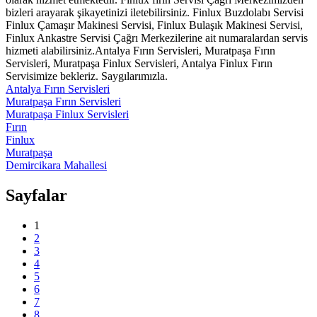
bizleri arayarak şikayetinizi iletebilirsiniz. Finlux Buzdolabı Servisi
Finlux Çamaşır Makinesi Servisi, Finlux Bulaşık Makinesi Servisi,
Finlux Ankastre Servisi Çağrı Merkezilerine ait numaralardan servis
hizmeti alabilirsiniz.Antalya Fırın Servisleri, Muratpaşa Fırın
Servisleri, Muratpaşa Finlux Servisleri, Antalya Finlux Fırın
Servisimize bekleriz. Saygılarımızla.
Antalya Fırın Servisleri
Muratpaşa Fırın Servisleri
Muratpaşa Finlux Servisleri
Fırın
Finlux
Muratpaşa
Demircikara Mahallesi
Sayfalar
1
2
3
4
5
6
7
8