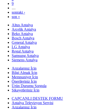
9
…
sonraki ›
son »
Altus Antalya
Arçelik Antalya
Beko Antalya
Bosch Antalya
General Antalya
LG Antalya
Regal Antalya
Samsung Antalya
Siemens Antalya
Arızalarınız İçin
Bilgi Almak İçin
Memnuniyet İçin
Önerileriniz İçin
Ürün Durumu Sorgula
Şikayetleriniz İçin
CAPCANLI DESTEK FORMU
Antalya Televizyon Servisi
Arızalarınız İçin