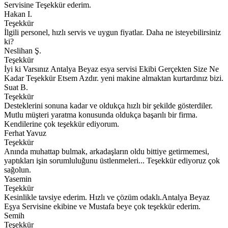
Servisine Teşekkür ederim.
Hakan I.
Teşekkür
İlgili personel, hızlı servis ve uygun fiyatlar. Daha ne isteyebilirsiniz
ki?
Neslihan Ş.
Teşekkür
İyi ki Varsınız Antalya Beyaz esya servisi Ekibi Gerçekten Size Ne
Kadar Teşekkür Etsem Azdır. yeni makine almaktan kurtardınız bizi.
Suat B.
Teşekkür
Desteklerini sonuna kadar ve oldukça hızlı bir şekilde gösterdiler.
Mutlu müşteri yaratma konusunda oldukça başarılı bir firma.
Kendilerine çok teşekkür ediyorum.
Ferhat Yavuz
Teşekkür
Anında muhattap bulmak, arkadaşların oldu bittiye getirmemesi,
yaptıkları işin sorumluluğunu üstlenmeleri... Teşekkür ediyoruz çok
sağolun.
Yasemin
Teşekkür
Kesinlikle tavsiye ederim. Hızlı ve çözüm odaklı.Antalya Beyaz
Eşya Servisine ekibine ve Mustafa beye çok teşekkür ederim.
Semih
Teşekkür