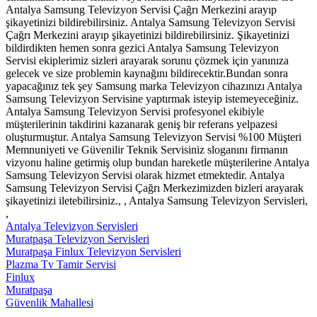
Antalya Samsung Televizyon Servisi Çağrı Merkezini arayıp
şikayetinizi bildirebilirsiniz. Antalya Samsung Televizyon Servisi
Çağrı Merkezini arayıp şikayetinizi bildirebilirsiniz. Şikayetinizi
bildirdikten hemen sonra gezici Antalya Samsung Televizyon
Servisi ekiplerimiz sizleri arayarak sorunu çözmek için yanınıza
gelecek ve size problemin kaynağını bildirecektir.Bundan sonra
yapacağınız tek şey Samsung marka Televizyon cihazınızı Antalya
Samsung Televizyon Servisine yaptırmak isteyip istemeyeceğiniz.
Antalya Samsung Televizyon Servisi profesyonel ekibiyle
müşterilerinin takdirini kazanarak geniş bir referans yelpazesi
oluşturmuştur. Antalya Samsung Televizyon Servisi %100 Müşteri
Memnuniyeti ve Güvenilir Teknik Servisiniz sloganını firmanın
vizyonu haline getirmiş olup bundan hareketle müşterilerine Antalya
Samsung Televizyon Servisi olarak hizmet etmektedir. Antalya
Samsung Televizyon Servisi Çağrı Merkezimizden bizleri arayarak
şikayetinizi iletebilirsiniz., , Antalya Samsung Televizyon Servisleri,
,
Antalya Televizyon Servisleri
Muratpaşa Televizyon Servisleri
Muratpaşa Finlux Televizyon Servisleri
Plazma Tv Tamir Servisi
Finlux
Muratpaşa
Güvenlik Mahallesi