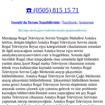
☎️ (0505) 815 15 71
Google'da Yorum Yapabilirsiniz
|
Facebook
|
Instagram
Bizi takip ederek güncel indirimlerimizden faydalanabilirsiniz
Muratpaşa Regal Televizyon Servisi Yenigün Mahallesi Antalya
telefon, iletişim bilgileri Antalya Regal Televizyon Servisi olarak
Regal Televizyon Beyaz eşya kategorisinde cihazlarınızın sorunları
ile ilgili arayacağınız uzman Antalya beyaz eşya servisi
antalyabeyazesyaservisleri.com 'a hoşgeldiniz. Sorunla ilgili
öncelikle Regal cihaz kitapçığında olası sorunlarla ilgili bölümden
yardım alınız.Şayet Regal marka Televizyon cihazınızın sorunu
teknik veya kullanıcıdan kaynaklı sorunlar ise Antalya Regal
Televizyon Servisi Çağrı Merkezini arayıp şikayetinizi
bildirebilirsiniz. Antalya Regal Televizyon Servisi Çağrı Merkezini
arayıp şikayetinizi bildirebilirsiniz. Şikayetinizi bildirdikten hemen
sonra gezici Antalya Regal Televizyon Servisi ekiplerimiz sizleri
arayarak sorunu çözmek için yanınıza gelecek ve size problemin
kaynağını bildirecektir.Bundan sonra yapacağınız tek şey Regal
marka Televizyon cihazınızı Antalya Regal Televizyon Servisine
yaptırmak isteyip istemeyeceğiniz. Antalya Regal Televizyon Servisi