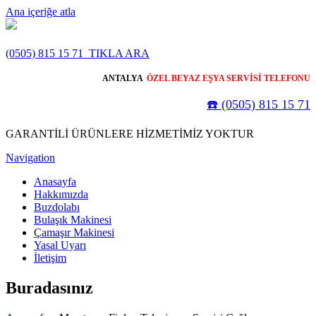
Ana içeriğe atla
(0505) 815 15 71
TIKLA ARA
ANTALYA
ÖZEL BEYAZ EŞYA SERVİSİ TELEFONU
☎️ (0505) 815 15 71
GARANTİLİ ÜRÜNLERE HİZMETİMİZ YOKTUR
Navigation
Anasayfa
Hakkımızda
Buzdolabı
Bulaşık Makinesi
Çamaşır Makinesi
Yasal Uyarı
İletişim
Buradasınız