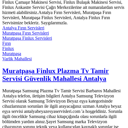
Finlux Çamaşır Makinesi Servisi, Finlux Bulaşık Makinesi Servisi,
Finlux Ankastre Servisi Çağrı Merkezilerine ait numaralardan servis
hizmeti alabilirsiniz.Antalya Fırın Servisleri, Muratpaşa Fırın
Servisleri, Muratpaşa Finlux Servisleri, Antalya Finlux Fırın
Servisimize bekleriz. Saygılarımızla.
Antalya Fırın Servisleri
Muratpaşa Fırın Servisleri
Muratpaşa Finlux Servisleri
Fırın
Finlux
Muratpaşa
Varlik Mahallesi
Muratpaşa Finlux Plazma Tv Tamir
Servisi Güvenlik Mahallesi Antalya
Muratpaşa Samsung Plazma Tv Tamir Servisi Barbaros Mahallesi
Antalya telefon, iletişim bilgileri Antalya Samsung Televizyon
Servisi olarak Samsung Televizyon Beyaz eşya kategorisinde
cihazlarınızın sorunları ile ilgili arayacağınız uzman Antalya beyaz
eşya servisi antalyabeyazesyaservisleri.com 'a hoşgeldiniz. Sorunla
ilgili öncelikle Samsung cihaz kitapçığında olası sorunlarla ilgili
bölümden yardım alınız.Şayet Samsung marka Televizyon
cihazınızın sorunu teknik veya kullanıcıdan kaynaklı sorunlar ise