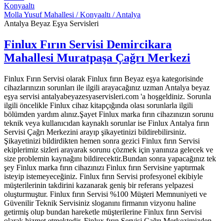
Konyaaltı
Molla Yusuf Mahallesi / Konyaaltı / Antalya
Antalya Beyaz Eşya Servisleri
Finlux Fırın Servisi Demircikara
Mahallesi Muratpaşa Çağrı Merkezi
Finlux Fırın Servisi olarak Finlux fırın Beyaz eşya kategorisinde
cihazlarınızın sorunları ile ilgili arayacağınız uzman Antalya beyaz
eşya servisi antalyabeyazesyaservisleri.com 'a hoşgeldiniz. Sorunla
ilgili öncelikle Finlux cihaz kitapçığında olası sorunlarla ilgili
bölümden yardım alınız.Şayet Finlux marka fırın cihazınızın sorunu
teknik veya kullanıcıdan kaynaklı sorunlar ise Finlux Antalya fırın
Servisi Çağrı Merkezini arayıp şikayetinizi bildirebilirsiniz.
Şikayetinizi bildirdikten hemen sonra gezici Finlux fırın Servisi
ekiplerimiz sizleri arayarak sorunu çözmek için yanınıza gelecek ve
size problemin kaynağını bildirecektir.Bundan sonra yapacağınız tek
şey Finlux marka fırın cihazınızı Finlux fırın Servisine yaptırmak
isteyip istemeyeceğiniz. Finlux fırın Servisi profesyonel ekibiyle
müşterilerinin takdirini kazanarak geniş bir referans yelpazesi
oluşturmuştur. Finlux fırın Servisi %100 Müşteri Memnuniyeti ve
Güvenilir Teknik Servisiniz sloganını firmanın vizyonu haline
getirmiş olup bundan hareketle müşterilerine Finlux fırın Servisi
olarak hizmet etmektedir. Finlux fırın Servisi Çağrı Merkezimizden