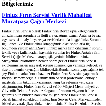
Bölgelerimiz
Finlux Fırın Servisi Varlik Mahallesi
Muratpaşa Çağrı Merkezi
Finlux Fırın Servisi olarak Finlux fırın Beyaz eşya kategorisinde
cihazlarınızın sorunları ile ilgili arayacağınız uzman Antalya beyaz
eşya servisi antalyabeyazesyaservisleri.com 'a hoşgeldiniz. Sorunla
ilgili öncelikle Finlux cihaz kitapçığında olası sorunlarla ilgili
bölümden yardım alınız.Şayet Finlux marka fırın cihazınızın sorunu
teknik veya kullanıcıdan kaynaklı sorunlar ise Finlux Antalya fırın
Servisi Çağrı Merkezini arayıp şikayetinizi bildirebilirsiniz.
Şikayetinizi bildirdikten hemen sonra gezici Finlux fırın Servisi
ekiplerimiz sizleri arayarak sorunu çözmek için yanınıza gelecek ve
size problemin kaynağını bildirecektir.Bundan sonra yapacağınız tek
şey Finlux marka fırın cihazınızı Finlux fırın Servisine yaptırmak
isteyip istemeyeceğiniz. Finlux fırın Servisi profesyonel ekibiyle
müşterilerinin takdirini kazanarak geniş bir referans yelpazesi
oluşturmuştur. Finlux fırın Servisi %100 Müşteri Memnuniyeti ve
Güvenilir Teknik Servisiniz sloganını firmanın vizyonu haline
getirmiş olup bundan hareketle müşterilerine Finlux fırın Servisi
olarak hizmet etmektedir. Finlux fırın Servisi Çağrı Merkezimizden
bizleri arayarak şikayetinizi iletebilirsiniz. Finlux Buzdolabı Servisi