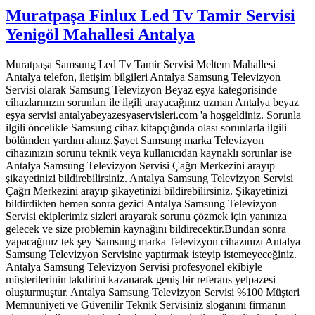
Muratpaşa Finlux Led Tv Tamir Servisi
Yenigöl Mahallesi Antalya
Muratpaşa Samsung Led Tv Tamir Servisi Meltem Mahallesi
Antalya telefon, iletişim bilgileri Antalya Samsung Televizyon
Servisi olarak Samsung Televizyon Beyaz eşya kategorisinde
cihazlarınızın sorunları ile ilgili arayacağınız uzman Antalya beyaz
eşya servisi antalyabeyazesyaservisleri.com 'a hoşgeldiniz. Sorunla
ilgili öncelikle Samsung cihaz kitapçığında olası sorunlarla ilgili
bölümden yardım alınız.Şayet Samsung marka Televizyon
cihazınızın sorunu teknik veya kullanıcıdan kaynaklı sorunlar ise
Antalya Samsung Televizyon Servisi Çağrı Merkezini arayıp
şikayetinizi bildirebilirsiniz. Antalya Samsung Televizyon Servisi
Çağrı Merkezini arayıp şikayetinizi bildirebilirsiniz. Şikayetinizi
bildirdikten hemen sonra gezici Antalya Samsung Televizyon
Servisi ekiplerimiz sizleri arayarak sorunu çözmek için yanınıza
gelecek ve size problemin kaynağını bildirecektir.Bundan sonra
yapacağınız tek şey Samsung marka Televizyon cihazınızı Antalya
Samsung Televizyon Servisine yaptırmak isteyip istemeyeceğiniz.
Antalya Samsung Televizyon Servisi profesyonel ekibiyle
müşterilerinin takdirini kazanarak geniş bir referans yelpazesi
oluşturmuştur. Antalya Samsung Televizyon Servisi %100 Müşteri
Memnuniyeti ve Güvenilir Teknik Servisiniz sloganını firmanın