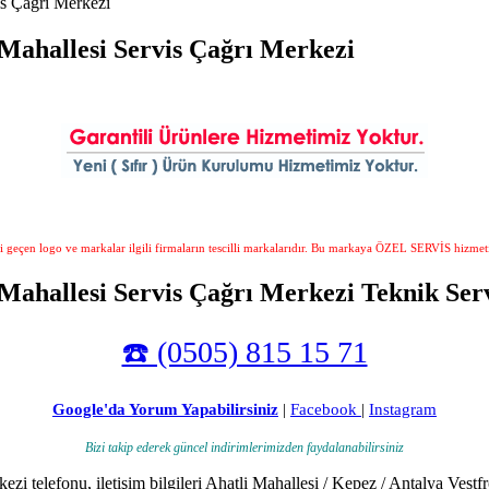
is Çağrı Merkezi
 Mahallesi Servis Çağrı Merkezi
i geçen logo ve markalar ilgili firmaların tescilli markalarıdır. Bu markaya ÖZEL SERVİS hizmet
 Mahallesi Servis Çağrı Merkezi Teknik Serv
☎️ (0505) 815 15 71
Google'da Yorum Yapabilirsiniz
|
Facebook
|
Instagram
Bizi takip ederek güncel indirimlerimizden faydalanabilirsiniz
ezi telefonu, iletişim bilgileri Ahatli Mahallesi / Kepez / Antalya Ves