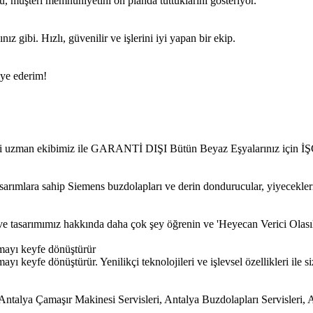
u, müşteri memnuniyetini ön planda tuttuklarını gösteriyor.
ız gibi. Hızlı, güvenilir ve işlerini iyi yapan bir ekip.
iye ederim!
 ehli uzman ekibimiz ile GARANTİ DIŞI Bütün Beyaz Eşyalarınız için
sarımlara sahip Siemens buzdolapları ve derin dondurucular, yiyecekler
iz ve tasarımımız hakkında daha çok şey öğrenin ve 'Heyecan Verici Olası
mayı keyfe dönüştürür
 keyfe dönüştürür. Yenilikçi teknolojileri ve işlevsel özellikleri ile si
alya Çamaşır Makinesi Servisleri, Antalya Buzdolapları Servisleri, A