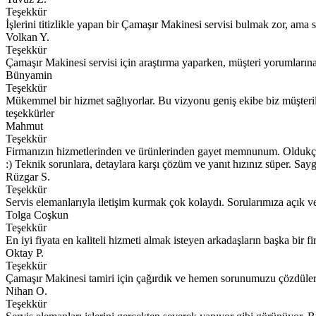
Teşekkür
İşlerini titizlikle yapan bir Çamaşır Makinesi servisi bulmak zor, ama s
Volkan Y.
Teşekkür
Çamaşır Makinesi servisi için araştırma yaparken, müşteri yorumlarına
Bünyamin
Teşekkür
Mükemmel bir hizmet sağlıyorlar. Bu vizyonu geniş ekibe biz müşterile
teşekkürler
Mahmut
Teşekkür
Firmanızın hizmetlerinden ve ürünlerinden gayet memnunum. Oldukça u
:) Teknik sorunlara, detaylara karşı çözüm ve yanıt hızınız süper. Sayg
Rüzgar S.
Teşekkür
Servis elemanlarıyla iletişim kurmak çok kolaydı. Sorularımıza açık ve an
Tolga Coşkun
Teşekkür
En iyi fiyata en kaliteli hizmeti almak isteyen arkadaşların başka bir
Oktay P.
Teşekkür
Çamaşır Makinesi tamiri için çağırdık ve hemen sorunumuzu çözdüler
Nihan O.
Teşekkür