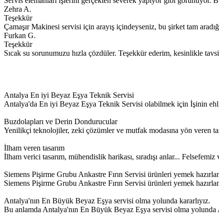
Servis elemanları işlerini gerçekten severek yapıyor gibi görünüyor. B
Zehra A.
Teşekkür
Çamaşır Makinesi servisi için arayış içindeyseniz, bu şirket tam aradığın
Furkan G.
Teşekkür
Sıcak su sorunumuzu hızla çözdüler. Teşekkür ederim, kesinlikle tavs
Antalya En iyi Beyaz Eşya Teknik Servisi
Antalya'da En iyi Beyaz Eşya Teknik Servisi olabilmek için İşinin
Buzdolapları ve Derin Dondurucular
Yenilikçi teknolojiler, zeki çözümler ve mutfak modasına yön veren ta
İlham veren tasarım
İlham verici tasarım, mühendislik harikası, sıradışı anlar... Felsefem
Siemens Pişirme Grubu Ankastre Fırın Servisi ürünleri yemek hazırla
Siemens Pişirme Grubu Ankastre Fırın Servisi ürünleri yemek hazırlamayı
Antalya'nın En Büyük Beyaz Eşya servisi olma yolunda kararlıyız.
Bu anlamda Antalya'nın En Büyük Beyaz Eşya servisi olma yolunda Ant