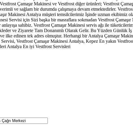
estfrost Çamaşır Makinesi ve Vestfrost diğer ürünleri; Vestfrost Çamaşı
verimli ve sağlam bir durumda çalışmaya devam etmektedirler. Vestfrost 
şır Makinesi Antalya müşteri temsilcilerimiz İşinde uzman ekibimiz ola
si Servisi için Sizi başka bir masraflara sokmadan Vestfrost Çamaşır 
nlayışa sahibiz. Vestfrost Çamaşır Makinesi servis ağı ile tüketicilerim
eder ve Ziyarete Tam Donanımlı Olarak Gelir. Bu Yüzden Günlük İş Bit
e ilke edinen tek adres olmuştur. Herhangi bir Antalya Çamaşır Makine
pez Servisi, Vestfrost Çamaşır Makinesi Antalya, Kepez En yakın Vestfro
ri Antalya En iyi Vestfrost Servisleri