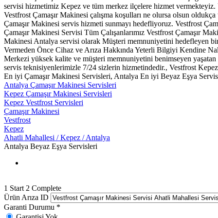
servisi hizmetimiz Kepez ve tüm merkez ilçelere hizmet vermekteyiz. V
Vestfrost Çamaşır Makinesi çalışma koşulları ne olursa olsun oldukça 
Çamaşır Makinesi servis hizmeti sunmayı hedefliyoruz. Vestfrost Çama
Çamaşır Makinesi Servisi Tüm Çalışanlarımız Vestfrost Çamaşır Makine
Makinesi Antalya servisi olarak Müşteri memnuniyetini hedefleyen bir a
Vermeden Önce Cihaz ve Arıza Hakkında Yeterli Bilgiyi Kendine Nakl
Merkezi yüksek kalite ve müşteri memnuniyetini benimseyen yaşatan v
servis teknisiyenlerimizle 7/24 sizlerin hizmetindedir., Vestfrost Ke
En iyi Çamaşır Makinesi Servisleri, Antalya En iyi Beyaz Eşya Servisle
Antalya Çamaşır Makinesi Servisleri
Kepez Çamaşır Makinesi Servisleri
Kepez Vestfrost Servisleri
Çamaşır Makinesi
Vestfrost
Kepez
Ahatli Mahallesi / Kepez / Antalya
Antalya Beyaz Eşya Servisleri
1
Start
2
Complete
Ürün Arıza ID
Garanti Durumu
*
Garantisi Yok