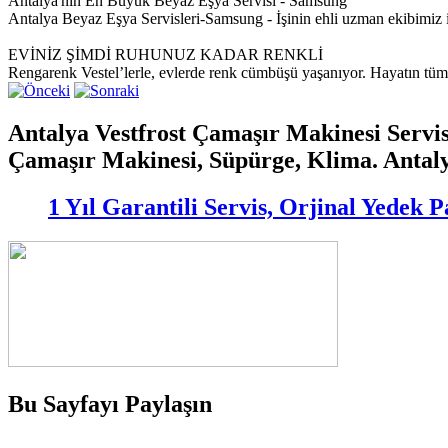
Antalya'nın En Büyük Beyaz Eşya Servisi - Samsung
Antalya Beyaz Eşya Servisleri-Samsung - İşinin ehli uzman ekibim
EVİNİZ ŞİMDİ RUHUNUZ KADAR RENKLİ
Rengarenk Vestel’lerle, evlerde renk cümbüşü yaşanıyor. Hayatın tüm re
Antalya Vestfrost Çamaşır Makinesi Servis
Çamaşır Makinesi, Süpürge, Klima. Antaly
1 Yıl Garantili Servis, Orjinal Yedek
Bu Sayfayı Paylaşın