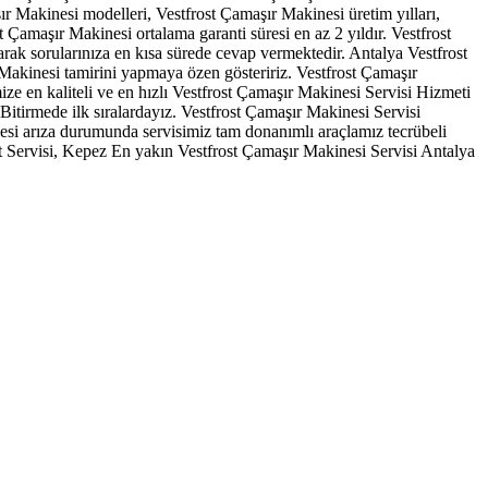
r Makinesi modelleri, Vestfrost Çamaşır Makinesi üretim yılları,
Çamaşır Makinesi ortalama garanti süresi en az 2 yıldır. Vestfrost
rak sorularınıza en kısa sürede cevap vermektedir. Antalya Vestfrost
Makinesi tamirini yapmaya özen gösteririz. Vestfrost Çamaşır
ize en kaliteli ve en hızlı Vestfrost Çamaşır Makinesi Servisi Hizmeti
irmede ilk sıralardayız. Vestfrost Çamaşır Makinesi Servisi
si arıza durumunda servisimiz tam donanımlı araçlamız tecrübeli
st Servisi, Kepez En yakın Vestfrost Çamaşır Makinesi Servisi Antalya