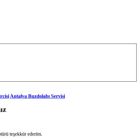
rcisi
Antalya Buzdolabı Servisi
ız
ötürü teşekkür ederim.