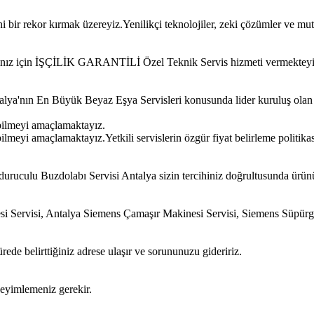
bir rekor kırmak üzereyiz.Yenilikçi teknolojiler, zeki çözümler ve mut
ınız için İŞÇİLİK GARANTİLİ Özel Teknik Servis hizmeti vermekteyi
Antalya'nın En Büyük Beyaz Eşya Servisleri konusunda lider kuruluş ola
bilmeyi amaçlamaktayız.
meyi amaçlamaktayız.Yetkili servislerin özgür fiyat belirleme politikas
uruculu Buzdolabı Servisi Antalya sizin tercihiniz doğrultusunda ürün
si Servisi, Antalya Siemens Çamaşır Makinesi Servisi, Siemens Süpür
ede belirttiğiniz adrese ulaşır ve sorununuzu gideririz.
neyimlemeniz gerekir.