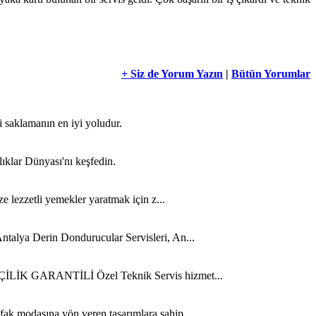
+ Siz de Yorum Yazın
|
Bütün Yorumlar
i saklamanın en iyi yoludur.
lıklar Dünyası'nı keşfedin.
ze lezzetli yemekler yaratmak için z...
ntalya Derin Dondurucular Servisleri, An...
 İŞÇİLİK GARANTİLİ Özel Teknik Servis hizmet...
fak modasına yön veren tasarımlara sahip...