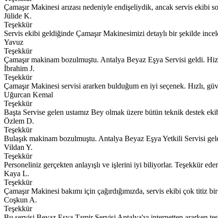
Çamaşır Makinesi arızası nedeniyle endişeliydik, ancak servis ekibi soru
Jülide K.
Teşekkür
Servis ekibi geldiğinde Çamaşır Makinesimizi detaylı bir şekilde incele
Yavuz
Teşekkür
Çamaşır makinam bozulmuştu. Antalya Beyaz Eşya Servisi geldi. Hizm
İbrahim J.
Teşekkür
Çamaşır Makinesi servisi ararken bulduğum en iyi seçenek. Hızlı, güve
Uğurcan Kemal
Teşekkür
Başta Servise gelen ustamız Bey olmak üzere bütün teknik destek ekibin
Özlem D.
Teşekkür
Bulaşık makinam bozulmuştu. Antalya Beyaz Eşya Yetkili Servisi gel
Vildan Y.
Teşekkür
Personeliniz gerçekten anlayışlı ve işlerini iyi biliyorlar. Teşekkür ede
Kaya L.
Teşekkür
Çamaşır Makinesi bakımı için çağırdığımızda, servis ekibi çok titiz bi
Coşkun A.
Teşekkür
Bu servisi Beyaz Eşya Tamir Servisi Antalya'yı internetten ararken tesa