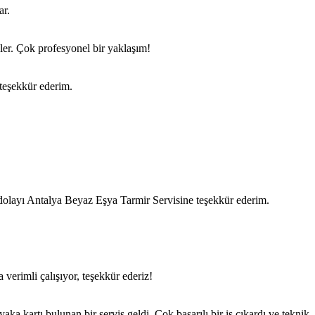
ar.
iler. Çok profesyonel bir yaklaşım!
teşekkür ederim.
dolayı Antalya Beyaz Eşya Tarmir Servisine teşekkür ederim.
verimli çalışıyor, teşekkür ederiz!
ka kartı bulunan bir servis geldi. Çok başarılı bir iş çıkardı ve teknik