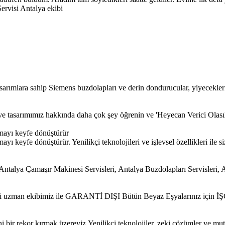
ervisi Antalya ekibi
sarımlara sahip Siemens buzdolapları ve derin dondurucular, yiyecekler
iz ve tasarımımız hakkında daha çok şey öğrenin ve 'Heyecan Verici Olası
mayı keyfe dönüştürür
 keyfe dönüştürür. Yenilikçi teknolojileri ve işlevsel özellikleri ile si
alya Çamaşır Makinesi Servisleri, Antalya Buzdolapları Servisleri, A
 ehli uzman ekibimiz ile GARANTİ DIŞI Bütün Beyaz Eşyalarınız için
bir rekor kırmak üzereyiz.Yenilikçi teknolojiler, zeki çözümler ve mut