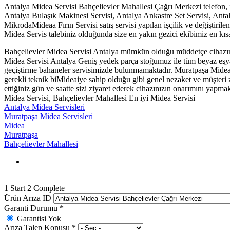
Antalya Midea Servisi Bahçelievler Mahallesi Çağrı Merkezi telefon, 
Antalya Bulaşık Makinesi Servisi, Antalya Ankastre Set Servisi, Antal
MikrodaMideaa Fırın Servisi satış servisi yapılan işçilik ve değiştirilen
Midea Servis talebiniz olduğunda size en yakın gezici ekibimiz en kısa 
Bahçelievler Midea Servisi Antalya mümkün olduğu müddetçe cihazınız
Midea Servisi Antalya Geniş yedek parça stoğumuz ile tüm beyaz eşya
geçiştirme bahaneler servisimizde bulunmamaktadır. Muratpaşa Midea se
gerekli teknik biMideaiye sahip olduğu gibi genel nezaket ve müşteri zi
ettiğiniz gün ve saatte sizi ziyaret ederek cihazınızın onarımını yapm
Midea Servisi, Bahçelievler Mahallesi En iyi Midea Servisi
Antalya Midea Servisleri
Muratpaşa Midea Servisleri
Midea
Muratpaşa
Bahçelievler Mahallesi
1
Start
2
Complete
Ürün Arıza ID
Garanti Durumu
*
Garantisi Yok
Arıza Talep Konusu
*