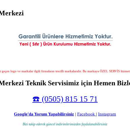
 Merkezi
i geçen logo ve markalar ilgili firmaların tescilli markalarıdır. Bu markaya ÖZEL SERVİS hizmet
Merkezi Teknik Servisimiz için Hemen Bizle
☎️ (0505) 815 15 71
Google'da Yorum Yapabilirsiniz
|
Facebook
|
Instagram
Bizi takip ederek güncel indirimlerimizden faydalanabilirsiniz