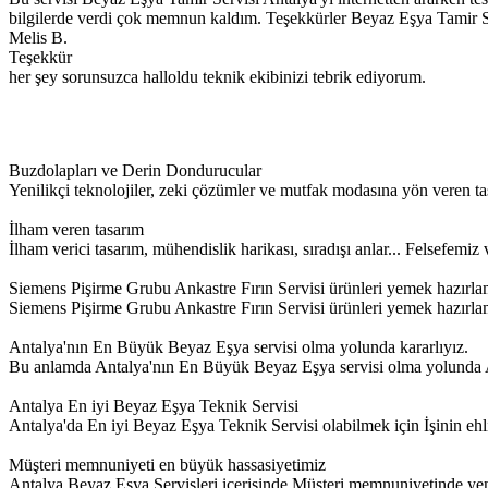
bilgilerde verdi çok memnun kaldım. Teşekkürler Beyaz Eşya Tamir S
Melis B.
Teşekkür
her şey sorunsuzca halloldu teknik ekibinizi tebrik ediyorum.
Buzdolapları ve Derin Dondurucular
Yenilikçi teknolojiler, zeki çözümler ve mutfak modasına yön veren ta
İlham veren tasarım
İlham verici tasarım, mühendislik harikası, sıradışı anlar... Felsefem
Siemens Pişirme Grubu Ankastre Fırın Servisi ürünleri yemek hazırla
Siemens Pişirme Grubu Ankastre Fırın Servisi ürünleri yemek hazırlamayı
Antalya'nın En Büyük Beyaz Eşya servisi olma yolunda kararlıyız.
Bu anlamda Antalya'nın En Büyük Beyaz Eşya servisi olma yolunda Ant
Antalya En iyi Beyaz Eşya Teknik Servisi
Antalya'da En iyi Beyaz Eşya Teknik Servisi olabilmek için İşinin
Müşteri memnuniyeti en büyük hassasiyetimiz
Antalya Beyaz Eşya Servisleri içerisinde Müşteri memnuniyetinde yeni 