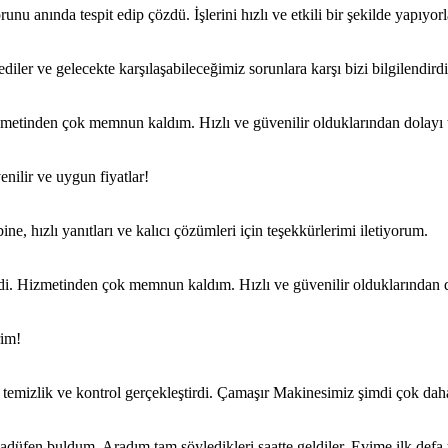
nu anında tespit edip çözdü. İşlerini hızlı ve etkili bir şekilde yapıyorl
diler ve gelecekte karşılaşabileceğimiz sorunlara karşı bizi bilgilendird
etinden çok memnun kaldım. Hızlı ve güvenilir olduklarından dolayı 
nilir ve uygun fiyatlar!
e, hızlı yanıtları ve kalıcı çözümleri için teşekkürlerimi iletiyorum.
di. Hizmetinden çok memnun kaldım. Hızlı ve güvenilir olduklarından 
rim!
r temizlik ve kontrol gerçekleştirdi. Çamaşır Makinesimiz şimdi çok daha 
düfen buldum. Aradım tam söyledikleri saatte geldiler. Evime ilk defa ya