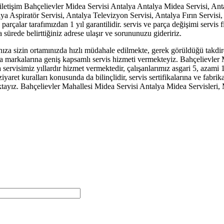
iletişim Bahçelievler Midea Servisi Antalya Antalya Midea Servisi, Ant
ya Aspiratör Servisi, Antalya Televizyon Servisi, Antalya Fırın Servisi
 parçalar tarafımızdan 1 yıl garantilidir. servis ve parça değişimi servis
sürede belirttiğiniz adrese ulaşır ve sorununuzu gideririz.
a sizin ortamınızda hızlı müdahale edilmekte, gerek görüldüğü takdirde
 markalarına geniş kapsamlı servis hizmeti vermekteyiz. Bahçelievler 
rvisimiz yıllardır hizmet vermektedir, çalışanlarımız asgari 5, azami 1
yaret kuralları konusunda da bilinçlidir, servis sertifikalarına ve fabrik
aktayız. Bahçelievler Mahallesi Midea Servisi Antalya Midea Servisleri,