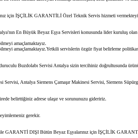
ınız için İŞÇİLİK GARANTİLİ Özel Teknik Servis hizmeti vermekteyi
Antalya'nın En Büyük Beyaz Eşya Servisleri konusunda lider kuruluş ola
bilmeyi amaçlamaktayız.
meyi amaçlamaktayız.Yetkili servislerin özgür fiyat belirleme politikas
uruculu Buzdolabı Servisi Antalya sizin tercihiniz doğrultusunda ürün
si Servisi, Antalya Siemens Çamaşır Makinesi Servisi, Siemens Süpür
ede belirttiğiniz adrese ulaşır ve sorununuzu gideririz.
neyimlemeniz gerekir.
iz ile GARANTİ DIŞI Bütün Beyaz Eşyalarınız için İŞÇİLİK GARANTİL