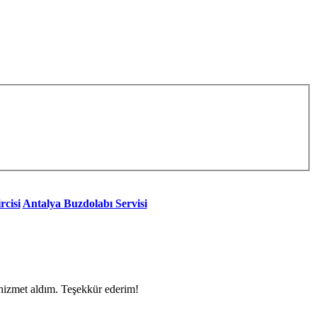
rcisi
Antalya Buzdolabı Servisi
 hizmet aldım. Teşekkür ederim!