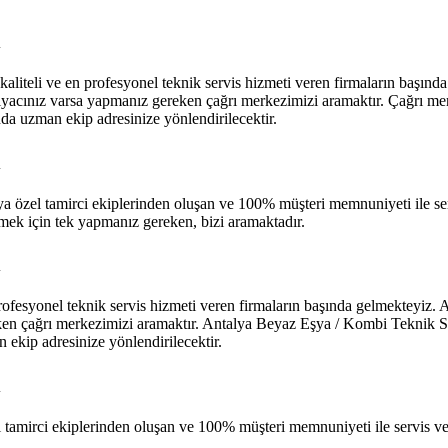
i
 kaliteli ve en profesyonel teknik servis hizmeti veren firmaların başın
iyacınız varsa yapmanız gereken çağrı merkezimizi aramaktır. Çağrı merk
nda uzman ekip adresinize yönlendirilecektir.
i
ya özel tamirci ekiplerinden oluşan ve 100% müşteri memnuniyeti ile s
mek için tek yapmanız gereken, bizi aramaktadır.
i
 profesyonel teknik servis hizmeti veren firmaların başında gelmekteyiz. 
en çağrı merkezimizi aramaktır. Antalya Beyaz Eşya / Kombi Teknik Ser
n ekip adresinize yönlendirilecektir.
i
 tamirci ekiplerinden oluşan ve 100% müşteri memnuniyeti ile servis ve