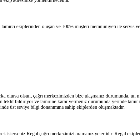
n ekip adresinize yönlendirilecektir.
 tamirci ekiplerinden oluşan ve 100% müşteri memnuniyeti ile servis ve
i
i
 marka olursa olsun, çağrı merkezimizden bize ulaşmanız durumunda, un m
n teklif bildiriyor ve tamirine karar vermeniz durumunda yerinde tamir 
esinde üst seviye bilgi donanımına sahip ekiplerden oluşmaktadır.
i
rmek isterseniz Regal çağrı merkezimizi aramanız yeterlidir. Regal ekipl