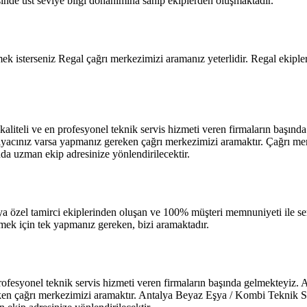
esinde üst seviye bilgi donanımına sahip ekiplerden oluşmaktadır.
rmek isterseniz Regal çağrı merkezimizi aramanız yeterlidir. Regal ekipl
 kaliteli ve en profesyonel teknik servis hizmeti veren firmaların başın
iyacınız varsa yapmanız gereken çağrı merkezimizi aramaktır. Çağrı merk
nda uzman ekip adresinize yönlendirilecektir.
ya özel tamirci ekiplerinden oluşan ve 100% müşteri memnuniyeti ile s
mek için tek yapmanız gereken, bizi aramaktadır.
 profesyonel teknik servis hizmeti veren firmaların başında gelmekteyiz. 
en çağrı merkezimizi aramaktır. Antalya Beyaz Eşya / Kombi Teknik Ser