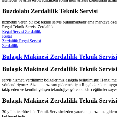
istenecek ve arıza tespit edildikten sonra ilgili arızası konusunda uzma
Buzdolabı Zerdalilik Teknik Servisi
hizmetini veren bir çok teknik servis bulunmaktadır ama markaya özel
Regal Teknik Servisi Zerdalilik
Regal Servisi Zerdalilik
Regal
Zerdalilik Regal Servisi
Zerdalilik
Bulaşık Makinesi Zerdalilik Teknik Servis
Bulaşık Makinesi Zerdalilik Teknik Servis
servis hizmeti verdiğimiz bölgelerimiz aşağıda belirtilmiştir. Hangi
yönlendiriyoruz. Size un arızasını gidermek için Regal olarak en uygu
takip eden ve kendini gelişen teknolojiye göre aldıkları eğitimler say
Bulaşık Makinesi Zerdalilik Teknik Servis
30 yıllık tecrübesi ile Teknik Servisimizden yararlanıp arızanızı gide
beklemektedir.