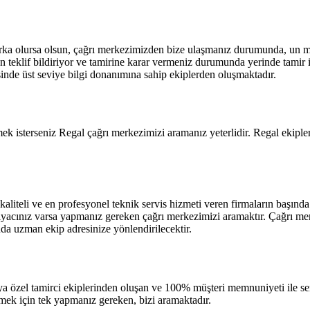
 marka olursa olsun, çağrı merkezimizden bize ulaşmanız durumunda, un m
n teklif bildiriyor ve tamirine karar vermeniz durumunda yerinde tamir 
esinde üst seviye bilgi donanımına sahip ekiplerden oluşmaktadır.
rmek isterseniz Regal çağrı merkezimizi aramanız yeterlidir. Regal ekipl
 kaliteli ve en profesyonel teknik servis hizmeti veren firmaların başın
iyacınız varsa yapmanız gereken çağrı merkezimizi aramaktır. Çağrı merk
nda uzman ekip adresinize yönlendirilecektir.
ya özel tamirci ekiplerinden oluşan ve 100% müşteri memnuniyeti ile s
mek için tek yapmanız gereken, bizi aramaktadır.