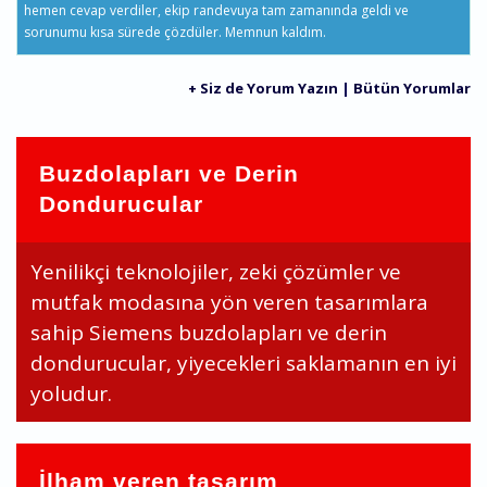
hemen cevap verdiler, ekip randevuya tam zamanında geldi ve
sorunumu kısa sürede çözdüler. Memnun kaldım.
+ Siz de Yorum Yazın
|
Bütün Yorumlar
Buzdolapları ve Derin
Dondurucular
Yenilikçi teknolojiler, zeki çözümler ve
mutfak modasına yön veren tasarımlara
sahip Siemens buzdolapları ve derin
dondurucular, yiyecekleri saklamanın en iyi
yoludur.
İlham veren tasarım