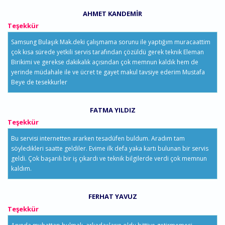
AHMET KANDEMIR
Teşekkür
Samsung Bulaşık Mak.deki çalışmama sorunu ile yaptığım muracaattim
çok kısa sürede yetkili servis tarafından çözüldü gerek teknik Eleman
Birikimi ve gerekse dakikalık açısından çok memnun kaldık hem de
yerinde müdahale ile ve ücret te gayet makul tavsiye ederim Mustafa
Beye de tesekkurler
FATMA YILDIZ
Teşekkür
Bu servisi internetten ararken tesadüfen buldum. Aradım tam
söyledikleri saatte geldiler. Evime ilk defa yaka kartı bulunan bir servis
geldi. Çok başarılı bir iş çıkardı ve teknik bilgilerde verdi çok memnun
kaldım.
FERHAT YAVUZ
Teşekkür