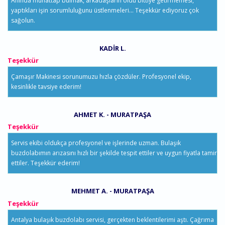
Anında muhattap bulmak, arkadaşların oldu bittiye getirmemesi,
yaptıkları işin sorumluluğunu üstlenmeleri... Teşekkür ediyoruz çok
sağolun.
KADIR L.
Teşekkür
Çamaşır Makinesi sorunumuzu hızla çözdüler. Profesyonel ekip,
kesinlikle tavsiye ederim!
AHMET K. - MURATPAŞA
Teşekkür
Servis ekibi oldukça profesyonel ve işlerinde uzman. Bulaşık
buzdolabımın arızasını hızlı bir şekilde tespit ettiler ve uygun fiyatla tamir
ettiler. Teşekkür ederim!
MEHMET A. - MURATPAŞA
Teşekkür
Antalya bulaşık buzdolabı servisi, gerçekten beklentilerimi aştı. Çağrıma