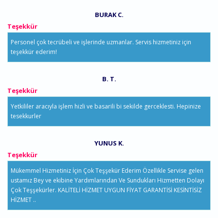
BURAK C.
Teşekkür
Personel çok tecrübeli ve işlerinde uzmanlar. Servis hizmetiniz için
teşekkür ederim!
B. T.
Teşekkür
Yetkililer aracıyla işlem hizli ve basarili bi sekilde gerceklesti. Hepinize
tesekkurler
YUNUS K.
Teşekkür
Mükemmel Hizmetiniz İçin Çok Teşşekür Ederim Özellikle Servise gelen
ustamız Bey ve ekibine Yardımlarından Ve Sundukları Hizmetten Dolayı
Çok Teşşekürler. KALİTELİ HİZMET UYGUN FİYAT GARANTİSİ KESİNTİSİZ
HİZMET ..