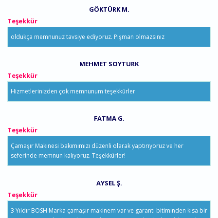
GÖKTÜRK M.
Teşekkür
oldukça memnunuz tavsiye ediyoruz. Pişman olmazsınız
MEHMET SOYTURK
Teşekkür
Hizmetlerinizden çok memnunum teşekkürler
FATMA G.
Teşekkür
Çamaşır Makinesi bakımımızı düzenli olarak yaptırıyoruz ve her
seferinde memnun kalıyoruz. Teşekkürler!
AYSEL Ş.
Teşekkür
3 Yıldır BOSH Marka çamaşır makinem var ve garanti bitiminden kısa bir