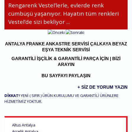
Rengarenk Vestel’lerle, evlerde renk
cümbüşü yaşanıyor. Hayatın tüm renkleri
Vestel’de sizi bekliyor ...
ANTALYA FRANKE ANKASTRE SERVISI ÇALKAYA BEYAZ
EŞYA TEKNIK SERVISI
GARANTILI İŞÇILIK & GARANTILI PARÇA IÇIN | BIZI
ARAYIN
BU SAYFAYI PAYLAŞIN
+ SIZ DE YORUM YAZIN
DİKKAT!
YENİ ( SIFIR ) ÜRÜN KURULUMU VE GARANTİLİ ÜRÜNLERE
HİZMETİMİZ YOKTUR.
Altus Antalya
Arçelik Antalya