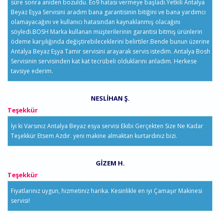
süre sonra aniden bozuldu. Eo9 hatası vermeye başladı.Yetkili Antalya
Beyaz Eşya Servisini aradım bana garantisinin bitiğini ve bana yardımcı
olamayacağını ve kullanıcı hatasından kaynaklanmış olacağını
söyledi.BOSH Marka kullanan müşterilerinin garantisi bitmiş ürünlerin
ödeme karşılığında değiştirebileceklerini belirtiler.Bende bunun üzerine
Antalya Beyaz Eşya Tamir servisini arayarak servis istedim. Antalya Bosh
Servisinin servisinden kat kat tecrübeli olduklarını anladım. Herkese
tavsiye ederim.
NESLIHAN Ş.
Teşekkür
İyi ki Varsınız Antalya Beyaz esya servisi Ekibi Gerçekten Size Ne Kadar
Teşekkür Etsem Azdır. yeni makine almaktan kurtardınız bizi.
GIZEM H.
Teşekkür
Fiyatlarınız uygun, hizmetiniz harika. Kesinlikle en iyi Çamaşır Makinesi
servisi!