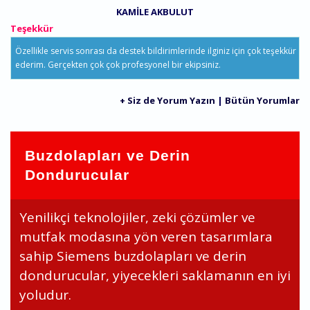
KAMILE AKBULUT
Teşekkür
Özellikle servis sonrası da destek bildirimlerinde ilginiz için çok teşekkür
ederim. Gerçekten çok çok profesyonel bir ekipsiniz.
+ Siz de Yorum Yazın
|
Bütün Yorumlar
Buzdolapları ve Derin
Dondurucular
Yenilikçi teknolojiler, zeki çözümler ve
mutfak modasına yön veren tasarımlara
sahip Siemens buzdolapları ve derin
dondurucular, yiyecekleri saklamanın en iyi
yoludur.