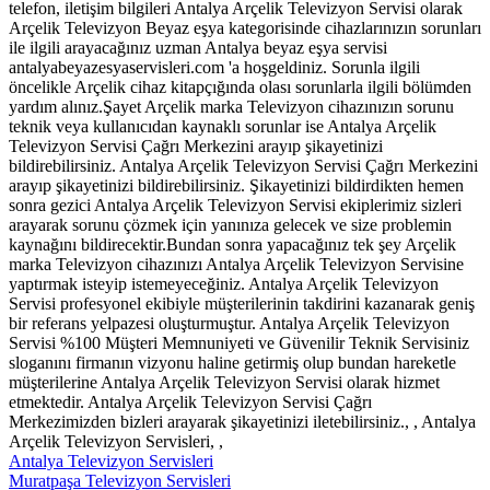
telefon, iletişim bilgileri Antalya Arçelik Televizyon Servisi olarak
Arçelik Televizyon Beyaz eşya kategorisinde cihazlarınızın sorunları
ile ilgili arayacağınız uzman Antalya beyaz eşya servisi
antalyabeyazesyaservisleri.com 'a hoşgeldiniz. Sorunla ilgili
öncelikle Arçelik cihaz kitapçığında olası sorunlarla ilgili bölümden
yardım alınız.Şayet Arçelik marka Televizyon cihazınızın sorunu
teknik veya kullanıcıdan kaynaklı sorunlar ise Antalya Arçelik
Televizyon Servisi Çağrı Merkezini arayıp şikayetinizi
bildirebilirsiniz. Antalya Arçelik Televizyon Servisi Çağrı Merkezini
arayıp şikayetinizi bildirebilirsiniz. Şikayetinizi bildirdikten hemen
sonra gezici Antalya Arçelik Televizyon Servisi ekiplerimiz sizleri
arayarak sorunu çözmek için yanınıza gelecek ve size problemin
kaynağını bildirecektir.Bundan sonra yapacağınız tek şey Arçelik
marka Televizyon cihazınızı Antalya Arçelik Televizyon Servisine
yaptırmak isteyip istemeyeceğiniz. Antalya Arçelik Televizyon
Servisi profesyonel ekibiyle müşterilerinin takdirini kazanarak geniş
bir referans yelpazesi oluşturmuştur. Antalya Arçelik Televizyon
Servisi %100 Müşteri Memnuniyeti ve Güvenilir Teknik Servisiniz
sloganını firmanın vizyonu haline getirmiş olup bundan hareketle
müşterilerine Antalya Arçelik Televizyon Servisi olarak hizmet
etmektedir. Antalya Arçelik Televizyon Servisi Çağrı
Merkezimizden bizleri arayarak şikayetinizi iletebilirsiniz., , Antalya
Arçelik Televizyon Servisleri, ,
Antalya Televizyon Servisleri
Muratpaşa Televizyon Servisleri