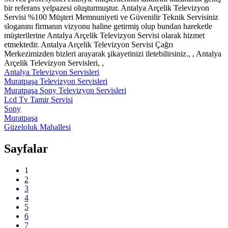
bir referans yelpazesi oluşturmuştur. Antalya Arçelik Televizyon
Servisi %100 Müşteri Memnuniyeti ve Güvenilir Teknik Servisiniz
sloganını firmanın vizyonu haline getirmiş olup bundan hareketle
müşterilerine Antalya Arçelik Televizyon Servisi olarak hizmet
etmektedir. Antalya Arçelik Televizyon Servisi Çağrı
Merkezimizden bizleri arayarak şikayetinizi iletebilirsiniz., , Antalya
Arçelik Televizyon Servisleri, ,
Antalya Televizyon Servisleri
Muratpaşa Televizyon Servisleri
Muratpaşa Sony Televizyon Servisleri
Lcd Tv Tamir Servisi
Sony
Muratpaşa
Güzeloluk Mahallesi
Sayfalar
1
2
3
4
5
6
7