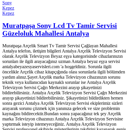
Sony
Kepez
Kepez
Muratpaşa Sony Lcd Tv Tamir Servisi
Güzeloluk Mahallesi Antalya
Muratpaşa Arçelik Smart Tv Tamir Servisi Çağlayan Mahallesi
Antalya telefon, iletişim bilgileri Antalya Arçelik Televizyon Servisi
olarak Arçelik Televizyon Beyaz eşya kategorisinde cihazlarınızın
sorunları ile ilgili arayacağınız uzman Antalya beyaz eşya servisi
antalyabeyazesyaservisleri.com 'a hoşgeldiniz. Sorunla ilgili
öncelikle Arçelik cihaz kitapçığında olası sorunlarla ilgili bölümden
yardım alınız.Şayet Arçelik marka Televizyon cihazınızın sorunu
teknik veya kullanıcıdan kaynaklı sorunlar ise Antalya Arçelik
Televizyon Servisi Çağrı Merkezini arayıp şikayetinizi
bildirebilirsiniz. Antalya Arçelik Televizyon Servisi Çağrı Merkezini
arayıp şikayetinizi bildirebilirsiniz. Şikayetinizi bildirdikten hemen
sonra gezici Antalya Arçelik Televizyon Servisi ekiplerimiz sizleri
arayarak sorunu çözmek için yanınıza gelecek ve size problemin
kaynağını bildirecektir.Bundan sonra yapacağınız tek şey Arçelik
marka Televizyon cihazınızı Antalya Arçelik Televizyon Servisine
yaptırmak isteyip istemeyeceğiniz. Antalya Arçelik Televizyon
Servisi profesyonel ekibiyle müşterilerinin takdirini kazanarak geniş