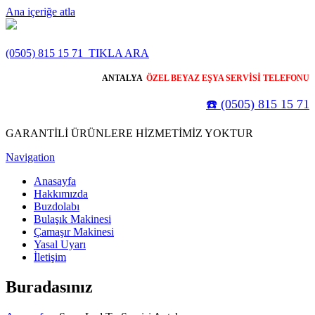
Ana içeriğe atla
(0505) 815 15 71
TIKLA ARA
ANTALYA
ÖZEL BEYAZ EŞYA SERVİSİ TELEFONU
☎️ (0505) 815 15 71
GARANTİLİ ÜRÜNLERE HİZMETİMİZ YOKTUR
Navigation
Anasayfa
Hakkımızda
Buzdolabı
Bulaşık Makinesi
Çamaşır Makinesi
Yasal Uyarı
İletişim
Buradasınız