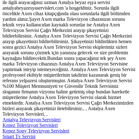
ile ilgili arayacağınız uzman Antalya beyaz eşya servisi
antalyabeyazesyaservisleri.com 'a hoşgeldiniz. Sorunla ilgili
öncelikle Axen cihaz kitapçığında olası sorunlarla ilgili bölümden
yardım alınız.Şayet Axen marka Televizyon cihazınızın sorunu
teknik veya kullanıcıdan kaynaklı sorunlar ise Antalya Axen
Televizyon Servisi Çağrı Merkezini arayıp şikayetinizi
bildirebilirsiniz. Antalya Axen Televizyon Servisi Çağrı Merkezini
arayıp şikayetinizi bildirebilirsiniz. Şikayetinizi bildirdikten hemen
sonra gezici Antalya Axen Televizyon Servisi ekiplerimiz sizleri
arayarak sorunu çözmek için yanınıza gelecek ve size problemin
kaynağını bildirecektir.Bundan sonra yapacağınız tek şey Axen
marka Televizyon cihazınızı Antalya Axen Televizyon Servisine
yaptırmak isteyip istemeyeceğiniz. Antalya Axen Televizyon Servisi
profesyonel ekibiyle müşterilerinin takdirini kazanarak geniş bir
referans yelpazesi oluşturmuştur. Antalya Axen Televizyon Servisi
%100 Müşteri Memnuniyeti ve Güvenilir Teknik Servisiniz
sloganını firmanın vizyonu haline getirmiş olup bundan hareketle
müşterilerine Antalya Axen Televizyon Servisi olarak hizmet
etmektedir. Antalya Axen Televizyon Servisi Çağrı Merkezimizden
bizleri arayarak şikayetinizi iletebilirsiniz., , Antalya Axen
Televizyon Servisleri, ,
Antalya Televizyon Servisleri
Kepez Televizyon Servisleri
Kepez Sony Televizyon Servisleri
Smart Tv Servisi