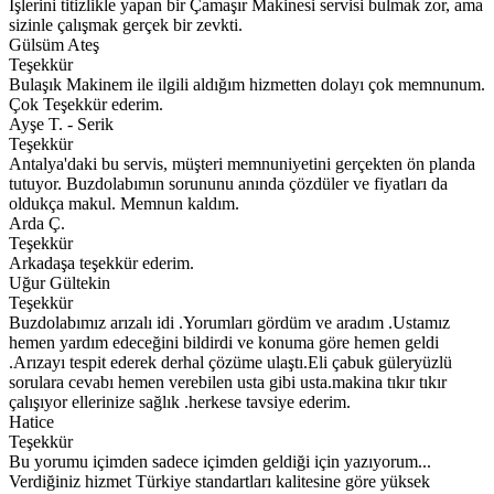
İşlerini titizlikle yapan bir Çamaşır Makinesi servisi bulmak zor, ama
sizinle çalışmak gerçek bir zevkti.
Gülsüm Ateş
Teşekkür
Bulaşık Makinem ile ilgili aldığım hizmetten dolayı çok memnunum.
Çok Teşekkür ederim.
Ayşe T. - Serik
Teşekkür
Antalya'daki bu servis, müşteri memnuniyetini gerçekten ön planda
tutuyor. Buzdolabımın sorununu anında çözdüler ve fiyatları da
oldukça makul. Memnun kaldım.
Arda Ç.
Teşekkür
Arkadaşa teşekkür ederim.
Uğur Gültekin
Teşekkür
Buzdolabımız arızalı idi .Yorumları gördüm ve aradım .Ustamız
hemen yardım edeceğini bildirdi ve konuma göre hemen geldi
.Arızayı tespit ederek derhal çözüme ulaştı.Eli çabuk güleryüzlü
sorulara cevabı hemen verebilen usta gibi usta.makina tıkır tıkır
çalışıyor ellerinize sağlık .herkese tavsiye ederim.
Hatice
Teşekkür
Bu yorumu içimden sadece içimden geldiği için yazıyorum...
Verdiğiniz hizmet Türkiye standartları kalitesine göre yüksek