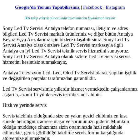
Google'da Yorum Yapabilirsiniz
|
Facebook
|
Instagram
Bizi takip ederek güncel indirimlerimizden faydalanabilirsiniz
Sony Led Tv Servisi Antalya telefon numarası, iletişim ve adres
bilgileri Led Tv Servisi markalı ürünleriniz ve diğer bütün Antalya
Beyaz Eşya Arızalarınız için bizlere ulaşabilirsiniz. Sony Led Tv
Servisi Antalya olarak sizlere Led Tv Servisi markasıyla ilgili
Antalya en iyi Led Tv Servisi teknik servis hizmetini sunuyoruz.
Sony Led Tv Servisi Antalya olarak sizlere Led Tv Servisi servis
hizmetini kesintisiz sunmaktayız.
Antalya Televizyon Lcd, Led, Oled Tv Servisi olarak yapılan işçilik
ve değiştirilen parçalar tarafımızdan garantilidir.
Led Tv Servisi servisimiz yıllardır hizmet vermektedir, çalışanlarımız
asgari 5, azami 15 yıllık servis tecrübesine sahiptir.
Hızlı ve yerinde servis
Servis talebiniz olduğunda size en yakın gezici ekibimiz en kısa
sürede belirttiğiniz adrese ulaşır ve sorununuzu giderir. Mümkün
olduğu müddetçe cihazınıza sizin ortamınızda hızlı müdahale
edilmekte, gerek görüldüğü takdirde servis formu karşılığında
atölyemize alınmaktadır.