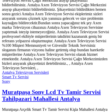
Televizyon Servisi Çağrı Merkezini arayıp şikayetinizi
bildirebilirsiniz. Antalya Axen Televizyon Servisi Çağrı Merkezini
arayıp şikayetinizi bildirebilirsiniz. Şikayetinizi bildirdikten hemen
sonra gezici Antalya Axen Televizyon Servisi ekiplerimiz sizleri
arayarak sorunu çözmek için yanınıza gelecek ve size problemin
kaynağını bildirecektir.Bundan sonra yapacağınız tek şey Axen
marka Televizyon cihazınızı Antalya Axen Televizyon Servisine
yaptırmak isteyip istemeyeceğiniz. Antalya Axen Televizyon Servisi
profesyonel ekibiyle müşterilerinin takdirini kazanarak geniş bir
referans yelpazesi oluşturmuştur. Antalya Axen Televizyon Servisi
%100 Müşteri Memnuniyeti ve Güvenilir Teknik Servisiniz
sloganını firmanın vizyonu haline getirmiş olup bundan hareketle
müşterilerine Antalya Axen Televizyon Servisi olarak hizmet
etmektedir. Antalya Axen Televizyon Servisi Çağrı Merkezimizden
bizleri arayarak şikayetinizi iletebilirsiniz., , Antalya Axen
Televizyon Servisleri, ,
Antalya Televizyon Servisleri
Smart Tv Servisi
Sony
Muratpaşa Sony Lcd Tv Tamir Servisi
Tahilpazari Mahallesi Antalya
Muratpaşa Arçelik Smart Tv Tamir Servisi Kişla Mahallesi Antalya