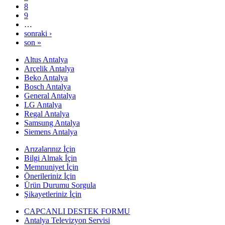
8
9
…
sonraki ›
son »
Altus Antalya
Arçelik Antalya
Beko Antalya
Bosch Antalya
General Antalya
LG Antalya
Regal Antalya
Samsung Antalya
Siemens Antalya
Arızalarınız İçin
Bilgi Almak İçin
Memnuniyet İçin
Önerileriniz İçin
Ürün Durumu Sorgula
Şikayetleriniz İçin
CAPCANLI DESTEK FORMU
Antalya Televizyon Servisi