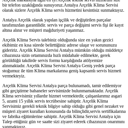
bir telefon uzaklığında sunuyoruz.Antalya Arçelik Klima Servisi
olarak sizlere Arçelik Klima servis hizmetini kesintisiz sunmaktayız.
Antalya Arçelik olarak yapılan işçilik ve değiştirilen parçalar
tarafımızdan garantilidir. servis ve parça değişimi servis fişi ile kayıt
altına alınır ve müşteri mağduriyeti yaşanmaz.
Arçelik Klima Servis talebiniz olduğunda size en yakın gezici
ekibimiz en kısa sürede belirttiğiniz adrese ulaşır ve sorununuzu
gideririz. Arçelik Klima Servisi Antalya mümkün olduğu müddetçe
cihazınıza sizin ortamınızda hızlı müdahale edilmekte, gerek
görüldüğü takdirde servis formu karşılığında atölyemize
alınmaktadır. Arçelik Klima Servisi Antalya Geniş yedek parça
stoğumuz ile tüm Klima markalarına geniş kapsamlı servis hizmeti
vermekteyiz.
Arçelik Klima Servisi Antalya parça bulunamadı, tamir edilemiyor
gibi geçiştirme bahaneler servisimizde bulunmamaktadır. Arçelik
Klima servisimiz yıllardır hizmet vermektedir, çalışanlarımız asgari
5, azami 15 yıllık servis tecrübesine sahiptir. Arçelik Klima
Servisimiz gerekli teknik bilgiye sahip olduğu gibi genel nezaket ve
müşteri ziyaret kuralları konusunda da bilinçlidir,servis sertifikalarına
ve fabrika eğitimlerine sahiptir. Arçelik Klima Servisi Antalya için
Talep ettiğiniz gün ve saatte sizi ziyaret ederek cihazınızın onarımını
yapmaktayız.