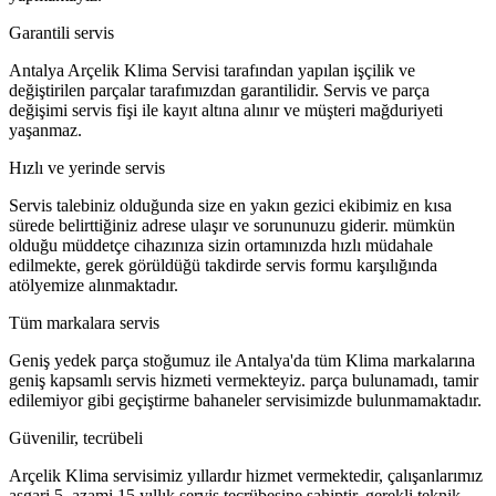
Garantili servis
Antalya Arçelik Klima Servisi tarafından yapılan işçilik ve
değiştirilen parçalar tarafımızdan garantilidir. Servis ve parça
değişimi servis fişi ile kayıt altına alınır ve müşteri mağduriyeti
yaşanmaz.
Hızlı ve yerinde servis
Servis talebiniz olduğunda size en yakın gezici ekibimiz en kısa
sürede belirttiğiniz adrese ulaşır ve sorununuzu giderir. mümkün
olduğu müddetçe cihazınıza sizin ortamınızda hızlı müdahale
edilmekte, gerek görüldüğü takdirde servis formu karşılığında
atölyemize alınmaktadır.
Tüm markalara servis
Geniş yedek parça stoğumuz ile Antalya'da tüm Klima markalarına
geniş kapsamlı servis hizmeti vermekteyiz. parça bulunamadı, tamir
edilemiyor gibi geçiştirme bahaneler servisimizde bulunmamaktadır.
Güvenilir, tecrübeli
Arçelik Klima servisimiz yıllardır hizmet vermektedir, çalışanlarımız
asgari 5, azami 15 yıllık servis tecrübesine sahiptir. gerekli teknik