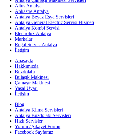
Antalya Çamaşır Makinesi Servisleri
Altus Antalya
Ankastre Antalya
Antalya Beyaz Eşya Servisleri
Antalya General Electric Servisi Hizmeti
Antalya Kombi Servisi
Electrolux Antalya
Markalar
Regal Servisi Antalya
İletişim
Anasayfa
Hakkımızda
Buzdolabı
Bulaşık Makinesi
Çamaşır Makinesi
Yasal Uyarı
İletişim
Blog
Antalya Klima Servisleri
Antalya Buzdolabı Servisleri
Hızlı Servisler
Yorum / Şikayet Formu
Facebook Sayfamız