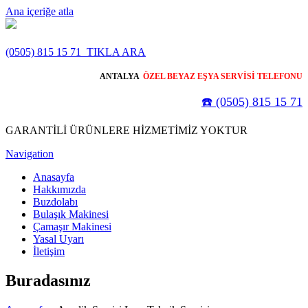
Ana içeriğe atla
(0505) 815 15 71
TIKLA ARA
ANTALYA
ÖZEL BEYAZ EŞYA SERVİSİ TELEFONU
☎️ (0505) 815 15 71
GARANTİLİ ÜRÜNLERE HİZMETİMİZ YOKTUR
Navigation
Anasayfa
Hakkımızda
Buzdolabı
Bulaşık Makinesi
Çamaşır Makinesi
Yasal Uyarı
İletişim
Buradasınız