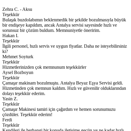
Zehra C. - Aksu
Teşekkür
Bulaşık buzdolabımın beklenmedik bir şekilde bozulmasıyla büyük
bir endişeye kapıldım, ancak Antalya servisi sayesinde hızlı ve
sorunsuz bir çözüm buldum. Memnuniyetle öneririm.
Hakan I.
Teşekkür
İlgili personel, hızlı servis ve uygun fiyatlar. Daha ne isteyebilirsiniz
ki?
Mehmet Soyturk
Teşekkür
Hizmetlerinizden çok memnunum teşekkürler
Aysel Bozboyun
Teşekkür
Çamaşır makinam bozulmuştu. Antalya Beyaz Eşya Servisi geldi.
Hizmetinden çok memnun kaldım. Hızlı ve güvenilir olduklarından
dolayı teşekkür ederim.
Yasin Z.
Teşekkür
Çamaşır Makinesi tamiri için çağırdım ve hemen sorunumuzu
çözdüler. Teşekkür ederim!
Ferdi
Teşekkür
Kendileri ile herhangi bir konuda iletişime geçün ve ne kadar hızlı