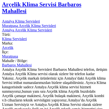
Arçelik Klima Servisi Barbaros
Mahallesi
Antalya Klima Servisleri
Muratpaşa Arçelik Klima Servisleri
Antalya Arçelik Klima Servisleri
Türü:
Klima Servisleri
Marka:
Arçelik
İlçe:
Muratpaşa
Mahalle / Bölge:
Barbaros Mahallesi
Antalya Arçelik Klima Servisleri Barbaros Mahallesi telefon, iletişim
Antalya Arçelik Klima servisi olarak sizlere bir telefon kadar
Yakınız. Arçelik markalı ürünleriniz için Antalya’daki Arçelik klima
Servisi irtibat numaralarımızdan bizlere ulaşabilirsiniz. Ayrıca Klima
katagorisinde sadece Antalya Arçelik klima servisi hizmeti
sunmuyoruz,bunun yanı sıra Arçelik klima Arçelik buzdolabı
Arçelik çamaşır makinesi, Arçelik bulaşık makinesi, Arçelik kombi
v.b cihazların teknik servisligini yapıyoruz.Antalya’da Arçelik
Uzman Servisiyiz ve Antalya Arçelik Klima Servisi olarak sizlere
Arçelik markasıyla ilgili en iyi Arçelik teknik servis hizmetini size