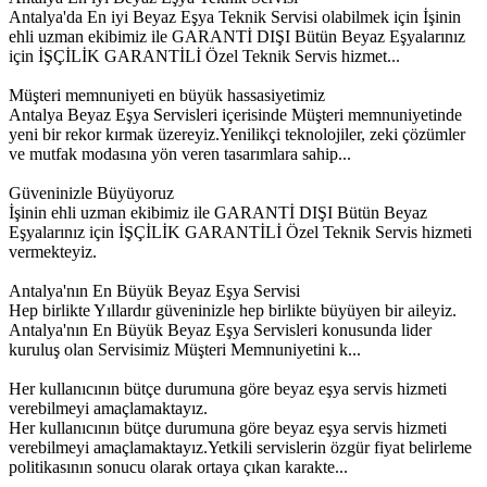
Antalya'da En iyi Beyaz Eşya Teknik Servisi olabilmek için İşinin
ehli uzman ekibimiz ile GARANTİ DIŞI Bütün Beyaz Eşyalarınız
için İŞÇİLİK GARANTİLİ Özel Teknik Servis hizmet...
Müşteri memnuniyeti en büyük hassasiyetimiz
Antalya Beyaz Eşya Servisleri içerisinde Müşteri memnuniyetinde
yeni bir rekor kırmak üzereyiz.Yenilikçi teknolojiler, zeki çözümler
ve mutfak modasına yön veren tasarımlara sahip...
Güveninizle Büyüyoruz
İşinin ehli uzman ekibimiz ile GARANTİ DIŞI Bütün Beyaz
Eşyalarınız için İŞÇİLİK GARANTİLİ Özel Teknik Servis hizmeti
vermekteyiz.
Antalya'nın En Büyük Beyaz Eşya Servisi
Hep birlikte Yıllardır güveninizle hep birlikte büyüyen bir aileyiz.
Antalya'nın En Büyük Beyaz Eşya Servisleri konusunda lider
kuruluş olan Servisimiz Müşteri Memnuniyetini k...
Her kullanıcının bütçe durumuna göre beyaz eşya servis hizmeti
verebilmeyi amaçlamaktayız.
Her kullanıcının bütçe durumuna göre beyaz eşya servis hizmeti
verebilmeyi amaçlamaktayız.Yetkili servislerin özgür fiyat belirleme
politikasının sonucu olarak ortaya çıkan karakte...