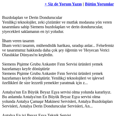
+ Siz de Yorum Yazın
|
Bütün Yorumlar
Buzdolapları ve Derin Dondurucular
Yenilikçi teknolojiler, zeki çözümler ve mutfak modasına yön veren
tasarımlara sahip Siemens buzdolapları ve derin dondurucular,
yiyecekleri saklamanın en iyi yoludur.
İlham veren tasarım
İlham verici tasarım, mühendislik harikası, sıradışı anlar... Felsefemiz
ve tasarımımız hakkında daha çok şey öğrenin ve 'Heyecan Verici
Olasılıklar Dünyası'nı keşfedin.
Siemens Pişirme Grubu Ankastre Fırın Servisi ürünleri yemek
hazırlamayı keyfe dönüştürür
Siemens Pişirme Grubu Ankastre Fırın Servisi ürünleri yemek
hazırlamayı keyfe dönüştürür. Yenilikçi teknolojileri ve işlevsel
özellikleri ile size lezzetli yemekler yaratmak için z...
Antalya'nın En Büyük Beyaz Eşya servisi olma yolunda kararlıyız.
Bu anlamda Antalya'nın En Büyük Beyaz Eşya servisi olma
yolunda Antalya Çamaşır Makinesi Servisleri, Antalya Buzdolapları
Servisleri, Antalya Derin Dondurucular Servisleri, An...
Antalya En iyi Beyaz Eşya Teknik Servisi