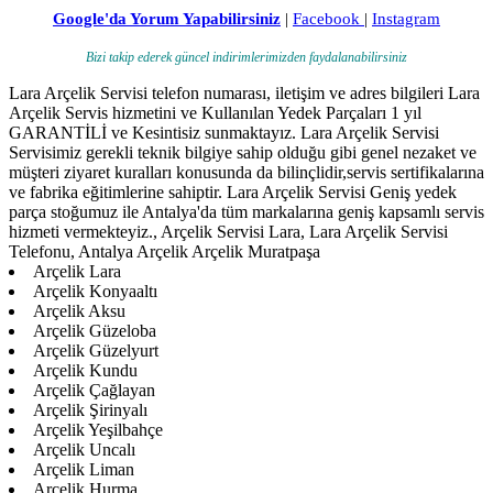
Google'da Yorum Yapabilirsiniz
|
Facebook
|
Instagram
Bizi takip ederek güncel indirimlerimizden faydalanabilirsiniz
Lara Arçelik Servisi telefon numarası, iletişim ve adres bilgileri Lara
Arçelik Servis hizmetini ve Kullanılan Yedek Parçaları 1 yıl
GARANTİLİ ve Kesintisiz sunmaktayız. Lara Arçelik Servisi
Servisimiz gerekli teknik bilgiye sahip olduğu gibi genel nezaket ve
müşteri ziyaret kuralları konusunda da bilinçlidir,servis sertifikalarına
ve fabrika eğitimlerine sahiptir. Lara Arçelik Servisi Geniş yedek
parça stoğumuz ile Antalya'da tüm markalarına geniş kapsamlı servis
hizmeti vermekteyiz., Arçelik Servisi Lara, Lara Arçelik Servisi
Telefonu, Antalya Arçelik Arçelik Muratpaşa
Arçelik Lara
Arçelik Konyaaltı
Arçelik Aksu
Arçelik Güzeloba
Arçelik Güzelyurt
Arçelik Kundu
Arçelik Çağlayan
Arçelik Şirinyalı
Arçelik Yeşilbahçe
Arçelik Uncalı
Arçelik Liman
Arçelik Hurma