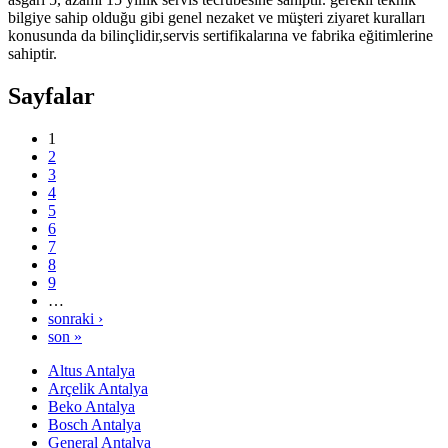
bilgiye sahip olduğu gibi genel nezaket ve müşteri ziyaret kuralları
konusunda da bilinçlidir,servis sertifikalarına ve fabrika eğitimlerine
sahiptir.
Sayfalar
1
2
3
4
5
6
7
8
9
…
sonraki ›
son »
Altus Antalya
Arçelik Antalya
Beko Antalya
Bosch Antalya
General Antalya