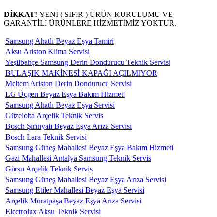
DİKKAT!
YENİ ( SIFIR ) ÜRÜN KURULUMU VE
GARANTİLİ ÜRÜNLERE HİZMETİMİZ YOKTUR.
Samsung Ahatlı Beyaz Eşya Tamiri
Aksu Ariston Klima Servisi
Yeşilbahçe Samsung Derin Dondurucu Teknik Servisi
BULAŞIK MAKİNESİ KAPAĞI AÇILMIYOR
Meltem Ariston Derin Dondurucu Servisi
LG Üçgen Beyaz Eşya Bakım Hizmeti
Samsung Ahatlı Beyaz Eşya Servisi
Güzeloba Arçelik Teknik Servis
Bosch Şirinyalı Beyaz Eşya Arıza Servisi
Bosch Lara Teknik Servisi
Samsung Güneş Mahallesi Beyaz Eşya Bakım Hizmeti
Gazi Mahallesi Antalya Samsung Teknik Servis
Gürsu Arçelik Teknik Servis
Samsung Güneş Mahallesi Beyaz Eşya Arıza Servisi
Samsung Etiler Mahallesi Beyaz Eşya Servisi
Arçelik Muratpaşa Beyaz Eşya Arıza Servisi
Electrolux Aksu Teknik Servisi