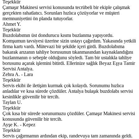
Teşekkür
Çamaşır Makinesi servisi konusunda tecrübeli bir ekiple çalışmak
gerçekten rahatlatıcı. Sorunları hızlıca çözüyorlar ve müşteri
memnuniyetini ön planda tutuyorlar.
Ahmet Y.
Teşekkür
Buzdolabımın üst dondurucu kısmı buzlanma yapıyordu.
Komşumun tavsiyesi üzerine sizin ustayı çağırdım. Yakasında yetkili
firma kartı vardı. Mütevazi bir şekilde içeri girdi. Buzdolabıma
bakarak arızanın tahliye borusunun tıkanmasından kaynaklandığını
buzlanmanın o sebeple olduğunu söyledi. Tam bir ustalıkla tahliye
borusunu açarak işlemini bitirdi. Ellerinize sağlık Beyaz Eşya Tamir
Servisi Antalya.
Zehra A. - Lara
Teşekkür
Servis ekibi ile iletişim kurmak çok kolaydı. Sorunumu hızlıca
anladılar ve kısa sürede çözdüler. Antalya bulaşık buzdolabı servisi
kesinlikle güvenilir bir tercih.
Taylan U.
Teşekkür
Çok kısa bir sürede sorunumuzu çözdüler. Çamaşır Makinesi servisi
konusunda güvenilir bir tercih.
Ayşe K. - Kepez
Teşekkür
Servis çağırmamın ardından ekip, randevuya tam zamanında geldi.