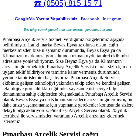
☎️ (0505) 815 15 71
Google'da Yorum Yapabilirsiniz
|
Facebook
|
Instagram
Bizi takip ederek güncel indirimlerimizden faydalanabilirsiniz
Pınarbaşı Arçelik servis hizmeti verdiğimiz bölgelerimiz aşağıda
belirtilmiştir. Hangi marka Beyaz Eşyanız olursa olsun, çağrı
merkezimizden bize ulaşmanız durumunda, Beyaz Eşya ya da
Klimanızın markanıza göre alınında uzman uydu tamirci ekibimizi
adresinize yönlendiriyoruz. Size Beyaz Eşya ya da Klimanızın
arızasını gidermek için Pınarbaşı Arçelik Servisi olarak sizin için en
uygun teklif bildiriyor ve tamirine karar vermeniz durumunda
yerinde tamir işlemini başlatıyoruz. Pınarbaşı Arçelik Servisi
ekibimiz gelişen teknolojiyi yakından takip eden ve kendini gelişen
teknolojiye göre aldıkları eğitimler sayesinde üst seviye bilgi
donanımına sahip ekiplerden oluşmaktadır. Pınarbaşı Arçelik Servisi
olarak Beyaz Eşya ya da Klimanızın sadece arızasını gidermiyor, bir
daha arıza yaşamamanız için yapmanız gerekenler konusunda sizlere
detaylı bilgi aktarıyoruz. Pınarbaşı Arçelik Servisi olarak 20 yıllık
tecrübesi ile servisimizden yararlanıp Arçelik arızanızı gidermek
isterseniz
Pınarbaşı Arçelik Servisi çağrı