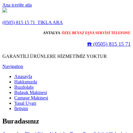
Ana içeriğe atla
(0505) 815 15 71
TIKLA ARA
ANTALYA
ÖZEL BEYAZ EŞYA SERVİSİ TELEFONU
☎️ (0505) 815 15 71
GARANTİLİ ÜRÜNLERE HİZMETİMİZ YOKTUR
Navigation
Anasayfa
Hakkımızda
Buzdolabı
Bulaşık Makinesi
Çamaşır Makinesi
Yasal Uyarı
İletişim
Buradasınız