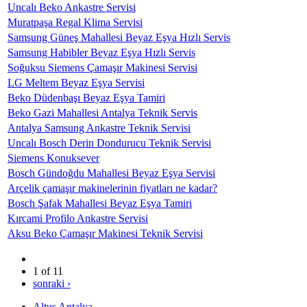
Uncalı Beko Ankastre Servisi
Muratpaşa Regal Klima Servisi
Samsung Güneş Mahallesi Beyaz Eşya Hızlı Servis
Samsung Habibler Beyaz Eşya Hızlı Servis
Soğuksu Siemens Çamaşır Makinesi Servisi
LG Meltem Beyaz Eşya Servisi
Beko Düdenbaşı Beyaz Eşya Tamiri
Beko Gazi Mahallesi Antalya Teknik Servis
Antalya Samsung Ankastre Teknik Servisi
Uncalı Bosch Derin Dondurucu Teknik Servisi
Siemens Konuksever
Bosch Gündoğdu Mahallesi Beyaz Eşya Servisi
Arçelik çamaşır makinelerinin fiyatları ne kadar?
Bosch Şafak Mahallesi Beyaz Eşya Tamiri
Kırcami Profilo Ankastre Servisi
Aksu Beko Çamaşır Makinesi Teknik Servisi
1 of 11
sonraki ›
Altus Antalya