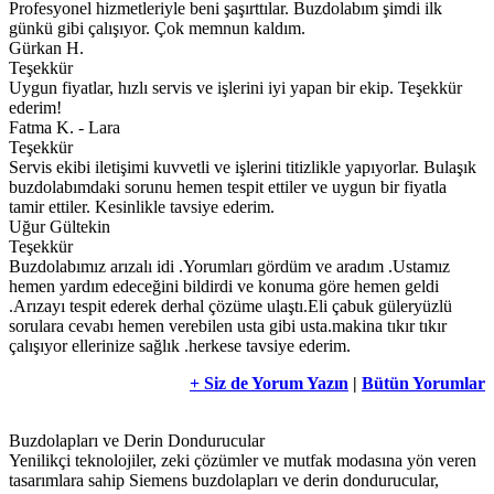
Profesyonel hizmetleriyle beni şaşırttılar. Buzdolabım şimdi ilk
günkü gibi çalışıyor. Çok memnun kaldım.
Gürkan H.
Teşekkür
Uygun fiyatlar, hızlı servis ve işlerini iyi yapan bir ekip. Teşekkür
ederim!
Fatma K. - Lara
Teşekkür
Servis ekibi iletişimi kuvvetli ve işlerini titizlikle yapıyorlar. Bulaşık
buzdolabımdaki sorunu hemen tespit ettiler ve uygun bir fiyatla
tamir ettiler. Kesinlikle tavsiye ederim.
Uğur Gültekin
Teşekkür
Buzdolabımız arızalı idi .Yorumları gördüm ve aradım .Ustamız
hemen yardım edeceğini bildirdi ve konuma göre hemen geldi
.Arızayı tespit ederek derhal çözüme ulaştı.Eli çabuk güleryüzlü
sorulara cevabı hemen verebilen usta gibi usta.makina tıkır tıkır
çalışıyor ellerinize sağlık .herkese tavsiye ederim.
+ Siz de Yorum Yazın
|
Bütün Yorumlar
Buzdolapları ve Derin Dondurucular
Yenilikçi teknolojiler, zeki çözümler ve mutfak modasına yön veren
tasarımlara sahip Siemens buzdolapları ve derin dondurucular,