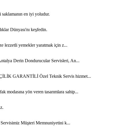
i saklamanın en iyi yoludur.
lıklar Dünyası'nı keşfedin.
ze lezzetli yemekler yaratmak için z...
ntalya Derin Dondurucular Servisleri, An...
 İŞÇİLİK GARANTİLİ Özel Teknik Servis hizmet...
fak modasına yön veren tasarımlara sahip...
z.
n Servisimiz Müşteri Memnuniyetini k...