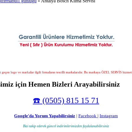
bifirmabul1 günlüğü
» Antalya Bosch Klima Servisi
i geçen logo ve markalar ilgili firmaların tescilli markalarıdır. Bu markaya ÖZEL SERVİS hizmet
imiz için Hemen Bizleri Arayabilirsiniz
☎️ (0505) 815 15 71
Google'da Yorum Yapabilirsiniz
|
Facebook
|
Instagram
Bizi takip ederek güncel indirimlerimizden faydalanabilirsiniz