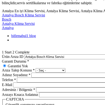
bilinçlidir,servis sertifikalarına ve fabrika eğitimlerine sahiptir.
Antalya En iyi Klima Servisi, Antalya Klima Servisi, Antalya Klima 
Antalya Bosch Klima Servisi
Bosch
Antalya Klima Servisi
Antalya
bifirmabul1 blog
1
Start
2
Complete
Ürün Arıza ID
Garanti Durumu
*
Garantisi Yok
Arıza Talep Konusu
*
Adınız Soyadınız
*
Telefon
*
E-Mail
Adresiniz / Bölgeniz
*
Arızayı Kısaca Anlatınız
CAPTCHA
Güvenlik sorumuzu cevaplayınız.