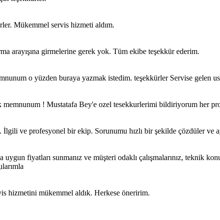
kkürler. Mükemmel servis hizmeti aldım.
 firma arayışına girmelerine gerek yok. Tüm ekibe teşekkür ederim.
memnunum o yüzden buraya yazmak istedim. teşekkürler Servise gelen u
ok memnunum ! Mustatafa Bey'e ozel tesekkurlerimi bildiriyorum her pro
ili ve profesyonel bir ekip. Sorunumu hızlı bir şekilde çözdüler ve ayr
ygun fiyatları sunmanız ve müşteri odaklı çalışmalarınız, teknik kon
ılarımla
is hizmetini mükemmel aldık. Herkese öneririm.