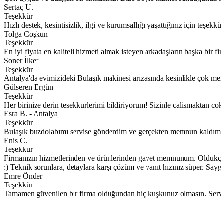
Sertaç U.
Teşekkür
Hızlı destek, kesintisizlik, ilgi ve kurumsallığı yaşattığınız için teşe
Tolga Coşkun
Teşekkür
En iyi fiyata en kaliteli hizmeti almak isteyen arkadaşların başka bir
Soner İlker
Teşekkür
Antalya'da evimizideki Bulaşık makinesi arızasında kesinlikle çok 
Gülseren Ergün
Teşekkür
Her birinize derin tesekkurlerimi bildiriyorum! Sizinle calismaktan c
Esra B. - Antalya
Teşekkür
Bulaşık buzdolabımı servise gönderdim ve gerçekten memnun kaldım. İlg
Enis C.
Teşekkür
Firmanızın hizmetlerinden ve ürünlerinden gayet memnunum. Oldukça u
:) Teknik sorunlara, detaylara karşı çözüm ve yanıt hızınız süper. Sayg
Emre Önder
Teşekkür
Tamamen güvenilen bir firma olduğundan hiç kuşkunuz olmasın. Serv