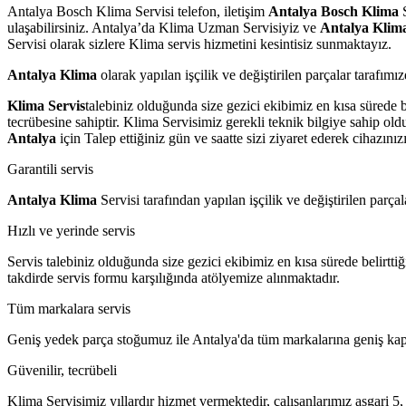
Antalya Bosch Klima Servisi telefon, iletişim
Antalya Bosch Klima
S
ulaşabilirsiniz. Antalya’da Klima Uzman Servisiyiz ve
Antalya Klim
Servisi olarak sizlere Klima servis hizmetini kesintisiz sunmaktayız.
Antalya Klima
olarak yapılan işçilik ve değiştirilen parçalar tarafımız
Klima Servis
talebiniz olduğunda size gezici ekibimiz en kısa sürede be
tecrübesine sahiptir. Klima Servisimiz gerekli teknik bilgiye sahip oldu
Antalya
için Talep ettiğiniz gün ve saatte sizi ziyaret ederek cihazın
Garantili servis
Antalya Klima
Servisi tarafından yapılan işçilik ve değiştirilen parçal
Hızlı ve yerinde servis
Servis talebiniz olduğunda size gezici ekibimiz en kısa sürede belirt
takdirde servis formu karşılığında atölyemize alınmaktadır.
Tüm markalara servis
Geniş yedek parça stoğumuz ile Antalya'da tüm markalarına geniş kap
Güvenilir, tecrübeli
Klima Servisimiz yıllardır hizmet vermektedir, çalışanlarımız asgari 5,