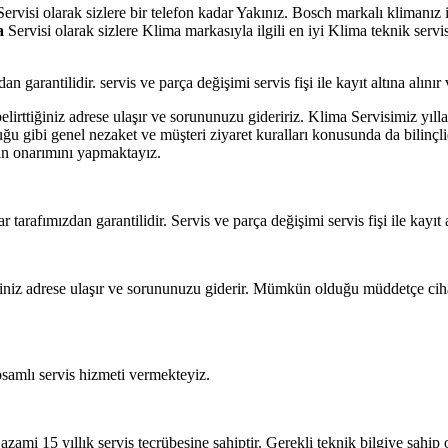
ervisi olarak sizlere bir telefon kadar Yakınız. Bosch markalı klimanız 
a
Servisi olarak sizlere Klima markasıyla ilgili en iyi Klima teknik serv
dan garantilidir. servis ve parça değişimi servis fişi ile kayıt altına alı
lirttiğiniz adrese ulaşır ve sorununuzu gideririz. Klima Servisimiz yılla
ğu gibi genel nezaket ve müşteri ziyaret kuralları konusunda da bilinçlidi
ızın onarımını yapmaktayız.
ar tarafımızdan garantilidir. Servis ve parça değişimi servis fişi ile kayı
tiğiniz adrese ulaşır ve sorununuzu giderir. Mümkün olduğu müddetçe ci
samlı servis hizmeti vermekteyiz.
 azami 15 yıllık servis tecrübesine sahiptir. Gerekli teknik bilgiye sahi