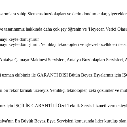
sarımlara sahip Siemens buzdolapları ve derin dondurucular, yiyecekler
iz ve tasarımımız hakkında daha çok şey öğrenin ve 'Heyecan Verici Olası
mayı keyfe dönüştürür
 keyfe dönüştürür. Yenilikçi teknolojileri ve işlevsel özellikleri ile si
alya Çamaşır Makinesi Servisleri, Antalya Buzdolapları Servisleri, A
 ehli uzman ekibimiz ile GARANTİ DIŞI Bütün Beyaz Eşyalarınız için
bir rekor kırmak üzereyiz.Yenilikçi teknolojiler, zeki çözümler ve mut
ınız için İŞÇİLİK GARANTİLİ Özel Teknik Servis hizmeti vermekteyi
Antalya'nın En Büyük Beyaz Eşya Servisleri konusunda lider kuruluş ola