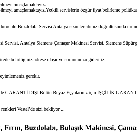
bilmeyi amaçlamaktayız.
meyi amaçlamaktayız.Yetkili servislerin özgür fiyat belirleme politikas
uruculu Buzdolabı Servisi Antalya sizin tercihiniz doğrultusunda ürün
si Servisi, Antalya Siemens Çamaşır Makinesi Servisi, Siemens Süpür
ede belirttiğiniz adrese ulaşır ve sorununuzu gideririz.
neyimlemeniz gerekir.
iz ile GARANTİ DIŞI Bütün Beyaz Eşyalarınız için İŞÇİLİK GARANTİL
nkleri Vestel’de sizi bekliyor ...
, Fırın, Buzdolabı, Bulaşık Makinesi, Çama