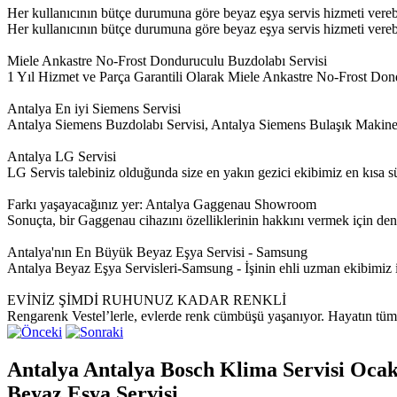
Her kullanıcının bütçe durumuna göre beyaz eşya servis hizmeti vere
Her kullanıcının bütçe durumuna göre beyaz eşya servis hizmeti verebil
Miele Ankastre No-Frost Donduruculu Buzdolabı Servisi
1 Yıl Hizmet ve Parça Garantili Olarak Miele Ankastre No-Frost Dond
Antalya En iyi Siemens Servisi
Antalya Siemens Buzdolabı Servisi, Antalya Siemens Bulaşık Makine
Antalya LG Servisi
LG Servis talebiniz olduğunda size en yakın gezici ekibimiz en kısa sür
Farkı yaşayacağınız yer: Antalya Gaggenau Showroom
Sonuçta, bir Gaggenau cihazını özelliklerinin hakkını vermek için de
Antalya'nın En Büyük Beyaz Eşya Servisi - Samsung
Antalya Beyaz Eşya Servisleri-Samsung - İşinin ehli uzman ekibim
EVİNİZ ŞİMDİ RUHUNUZ KADAR RENKLİ
Rengarenk Vestel’lerle, evlerde renk cümbüşü yaşanıyor. Hayatın tüm re
Antalya Antalya Bosch Klima Servisi Ocak
Beyaz Eşya Servisi