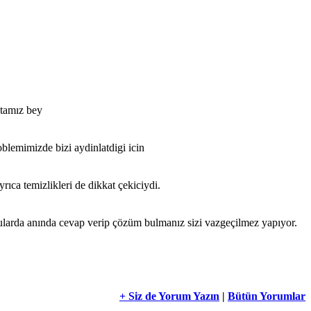
stamız bey
blemimizde bizi aydinlatdigi icin
ıca temizlikleri de dikkat çekiciydi.
ularda anında cevap verip çözüm bulmanız sizi vazgeçilmez yapıyor.
+ Siz de Yorum Yazın
|
Bütün Yorumlar