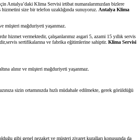
için Antalya’daki Klima Servisi irtibat numaralarımızdan bizlere
is hizmetini size bir telefon uzaklığında sunuyoruz.
Antalya Klima
nır ve müşteri mağduriyeti yaşanmaz.
rdır hizmet vermektedir, çalışanlarımız asgari 5, azami 15 yıllık servis
r,servis sertifikalarına ve fabrika eğitimlerine sahiptir.
Klima Servisi
t altına alınır ve müşteri mağduriyeti yaşanmaz.
hazınıza sizin ortamınızda hızlı müdahale edilmekte, gerek görüldüğü
p olduğu gibi genel nezaket ve müşteri ziyaret kuralları konusunda da