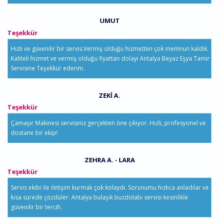
UMUT
Teşekkür
Hızlı ve güvenilir bir servis.Vermiş olduğu hizmetten çok memnun kaldık.
Kaliteli hizmet ve vermiş olduğu fiyattan dolayı Antalya Beyaz Eşya Tamir
Servisine Teşekkür ederim.
ZEKI A.
Teşekkür
Çamaşır Makinesi servisiniz gerçekten öne çıkıyor. Hızlı, profesyonel ve
dostane bir ekip!
ZEHRA A. - LARA
Teşekkür
Servis ekibi ile iletişim kurmak çok kolaydı. Sorunumu hızlıca anladılar ve
kısa sürede çözdüler. Antalya bulaşık buzdolabı servisi kesinlikle
güvenilir bir tercih.