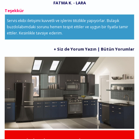
FATMA K. - LARA
Teşekkür
Servis ekibi iletişimi kuvvetli ve işlerini titizlikle yapıyorlar. Bulaşık
buzdolabımdaki sorunu hemen tespit ettiler ve uygun bir fiyatla tamir
ettiler. Kesinlikle tavsiye ederim.
+ Siz de Yorum Yazın
|
Bütün Yorumlar