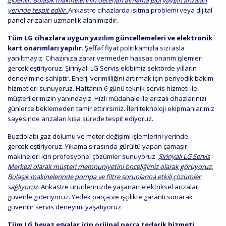
giderilir. Bulaşık makinelerinin deterjan almama gibi yaygın arızaları
yerinde tespit edilir.
Ankastre cihazlarda ısıtma problemi veya dijital
panel arızaları uzmanlık alanımızdır.
Tüm LG cihazlara uygun yazılım güncellemeleri ve elektronik
kart onarımları yapılır
. Şeffaf fiyat politikamızla sizi asla
yanıltmayız. Cihazınıza zarar vermeden hassas onarım işlemleri
gerçekleştiriyoruz. Şirinyalı LG Servis ekibimiz sektörde yılların
deneyimine sahiptir. Enerji verimliliğini artırmak için periyodik bakım
hizmetleri sunuyoruz. Haftanın 6 günü teknik servis hizmeti ile
müşterilerimizin yanındayız. Hızlı müdahale ile arızalı cihazlarınızı
günlerce beklemeden tamir ettirirsiniz. İleri teknoloji ekipmanlarımız
sayesinde arızaları kısa sürede tespit ediyoruz.
Buzdolabı gaz dolumu ve motor değişimi işlemlerini yerinde
gerçekleştiriyoruz. Yıkama sırasında gürültü yapan çamaşır
makineleri için profesyonel çözümler sunuyoruz.
Şirinyalı LG Servis
Merkezi olarak müşteri memnuniyetini önceliğimiz olarak görüyoruz.
Bulaşık makinelerinde pompa ve filtre sorunlarına etkili çözümler
sağlıyoruz.
Ankastre ürünlerinizde yaşanan elektriksel arızaları
güvenle gideriyoruz. Yedek parça ve işçilikte garanti sunarak
güvenilir servis deneyimi yaşatıyoruz.
Tüm LG beyaz eşyalar için orijinal parça tedarik hizmeti