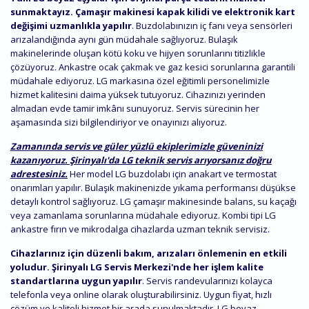
sunmaktayız. Çamaşır makinesi kapak kilidi ve elektronik kart
değişimi uzmanlıkla yapılır
. Buzdolabınızın iç fanı veya sensörleri
arızalandığında aynı gün müdahale sağlıyoruz. Bulaşık
makinelerinde oluşan kötü koku ve hijyen sorunlarını titizlikle
çözüyoruz. Ankastre ocak çakmak ve gaz kesici sorunlarına garantili
müdahale ediyoruz. LG markasına özel eğitimli personelimizle
hizmet kalitesini daima yüksek tutuyoruz. Cihazınızı yerinden
almadan evde tamir imkânı sunuyoruz. Servis sürecinin her
aşamasında sizi bilgilendiriyor ve onayınızı alıyoruz.
Zamanında servis ve güler yüzlü ekiplerimizle güveninizi
kazanıyoruz. Şirinyalı'da LG teknik servis arıyorsanız doğru
adrestesiniz.
Her model LG buzdolabı için anakart ve termostat
onarımları yapılır. Bulaşık makinenizde yıkama performansı düşükse
detaylı kontrol sağlıyoruz. LG çamaşır makinesinde balans, su kaçağı
veya zamanlama sorunlarına müdahale ediyoruz. Kombi tipi LG
ankastre fırın ve mikrodalga cihazlarda uzman teknik servisiz.
Cihazlarınız için düzenli bakım, arızaları önlemenin en etkili
yoludur. Şirinyalı LG Servis Merkezi'nde her işlem kalite
standartlarına uygun yapılır
. Servis randevularınızı kolayca
telefonla veya online olarak oluşturabilirsiniz. Uygun fiyat, hızlı
çözüm ve kaliteli hizmet bir arada sunulmaktadır. LG beyaz