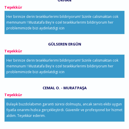
ORHAN
Teşekkür
Her birinize derin tesekkurlerimi bildiriyorum! Sizinle calismaktan cok
memnunum ! Mustatafa Bey'e ozel tesekkurlerimi bildiriyorum her
problemimizde bizi aydinlatdigi icin
GÜLSEREN ERGÜN
Teşekkür
Her birinize derin tesekkurlerimi bildiriyorum! Sizinle calismaktan cok
memnunum ! Mustatafa Bey'e ozel tesekkurlerimi bildiriyorum her
problemimizde bizi aydinlatdigi icin
CEMAL O. - MURATPAŞA
Teşekkür
Bulaşık buzdolabımın garanti süresi dolmuştu, ancak servis ekibi uygun
fiyatla onarımı hızlıca gerçekleştirdi. Güvenilir ve profesyonel bir hizmet
aldım. Teşekkür ederim.