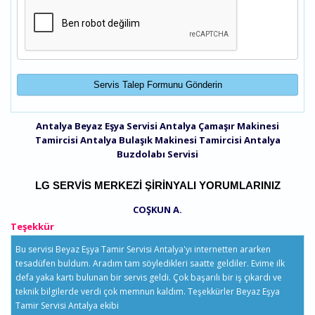
Antalya Beyaz Eşya Servisi
Antalya Çamaşır Makinesi
Tamircisi
Antalya Bulaşık Makinesi Tamircisi
Antalya
Buzdolabı Servisi
LG SERVIS MERKEZI ŞIRINYALI YORUMLARINIZ
COŞKUN A.
Teşekkür
Bu servisi Beyaz Eşya Tamir Servisi Antalya'yı internetten ararken
tesadüfen buldum. Aradım tam söyledikleri saatte geldiler. Evime ilk
defa yaka kartı bulunan bir servis geldi. Çok başarılı bir iş çıkardı ve
teknik bilgilerde verdi çok memnun kaldım. Teşekkürler Beyaz Eşya
Tamir Servisi Antalya ekibi