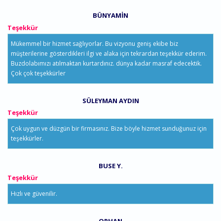
BÜNYAMIN
Teşekkür
Mükemmel bir hizmet sağlıyorlar. Bu vizyonu geniş ekibe biz
müşterilerine gösterdikleri ilgi ve alaka için tekrardan teşekkür ederim.
Buzdolabımızı atılmaktan kurtardınız. dünya kadar masraf edecektik.
Çok çok teşekkürler
SÜLEYMAN AYDIN
Teşekkür
Çok uygun ve düzgün bir firmasınız. Bize böyle hizmet sunduğunuz için
teşekkürler.
BUSE Y.
Teşekkür
Hızlı ve güvenilir.