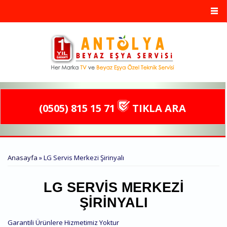
Ana içeriğe atla
(0505) 815 15 71
TIKLA ARA
BURADASINIZ
Anasayfa
» LG Servis Merkezi Şirinyalı
LG SERVIS MERKEZI
ŞIRINYALI
Garantili Ürünlere Hizmetimiz Yoktur