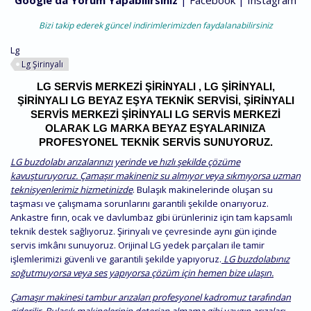
Google'da Yorum Yapabilirsiniz
|
Facebook
|
Instagram
Bizi takip ederek güncel indirimlerimizden faydalanabilirsiniz
Lg
Lg Şirinyalı
LG SERVIS MERKEZI ŞIRINYALI , LG ŞIRINYALI,
ŞIRINYALI LG BEYAZ EŞYA TEKNIK SERVISI, ŞIRINYALI
SERVIS MERKEZI ŞIRINYALI LG SERVIS MERKEZI
OLARAK LG MARKA BEYAZ EŞYALARINIZA
PROFESYONEL TEKNIK SERVIS SUNUYORUZ.
LG buzdolabı arızalarınızı yerinde ve hızlı şekilde çözüme
kavuşturuyoruz. Çamaşır makineniz su almıyor veya sıkmıyorsa uzman
teknisyenlerimiz hizmetinizde
. Bulaşık makinelerinde oluşan su
taşması ve çalışmama sorunlarını garantili şekilde onarıyoruz.
Ankastre fırın, ocak ve davlumbaz gibi ürünleriniz için tam kapsamlı
teknik destek sağlıyoruz. Şirinyalı ve çevresinde aynı gün içinde
servis imkânı sunuyoruz. Orijinal LG yedek parçaları ile tamir
işlemlerimizi güvenli ve garantili şekilde yapıyoruz.
LG buzdolabınız
soğutmuyorsa veya ses yapıyorsa çözüm için hemen bize ulaşın.
Çamaşır makinesi tambur arızaları profesyonel kadromuz tarafından