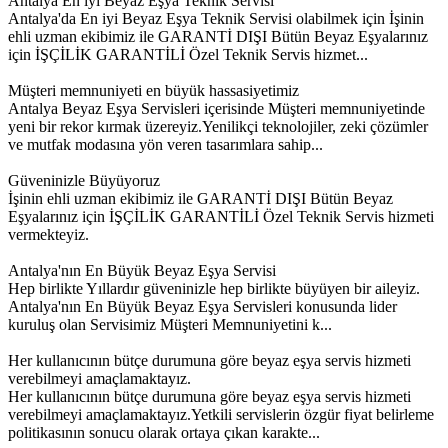
Antalya En iyi Beyaz Eşya Teknik Servisi
Antalya'da En iyi Beyaz Eşya Teknik Servisi olabilmek için İşinin
ehli uzman ekibimiz ile GARANTİ DIŞI Bütün Beyaz Eşyalarınız
için İŞÇİLİK GARANTİLİ Özel Teknik Servis hizmet...
Müşteri memnuniyeti en büyük hassasiyetimiz
Antalya Beyaz Eşya Servisleri içerisinde Müşteri memnuniyetinde
yeni bir rekor kırmak üzereyiz.Yenilikçi teknolojiler, zeki çözümler
ve mutfak modasına yön veren tasarımlara sahip...
Güveninizle Büyüyoruz
İşinin ehli uzman ekibimiz ile GARANTİ DIŞI Bütün Beyaz
Eşyalarınız için İŞÇİLİK GARANTİLİ Özel Teknik Servis hizmeti
vermekteyiz.
Antalya'nın En Büyük Beyaz Eşya Servisi
Hep birlikte Yıllardır güveninizle hep birlikte büyüyen bir aileyiz.
Antalya'nın En Büyük Beyaz Eşya Servisleri konusunda lider
kuruluş olan Servisimiz Müşteri Memnuniyetini k...
Her kullanıcının bütçe durumuna göre beyaz eşya servis hizmeti
verebilmeyi amaçlamaktayız.
Her kullanıcının bütçe durumuna göre beyaz eşya servis hizmeti
verebilmeyi amaçlamaktayız.Yetkili servislerin özgür fiyat belirleme
politikasının sonucu olarak ortaya çıkan karakte...