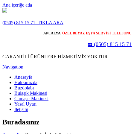
Ana içeriğe atla
(0505) 815 15 71
TIKLA ARA
ANTALYA
ÖZEL BEYAZ EŞYA SERVİSİ TELEFONU
☎️ (0505) 815 15 71
GARANTİLİ ÜRÜNLERE HİZMETİMİZ YOKTUR
Navigation
Anasayfa
Hakkımızda
Buzdolabı
Bulaşık Makinesi
Çamaşır Makinesi
Yasal Uyarı
İletişim
Buradasınız