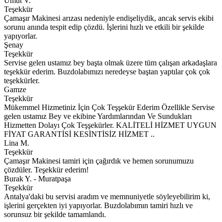
Umut V.
Teşekkür
Çamaşır Makinesi arızası nedeniyle endişeliydik, ancak servis ekibi
sorunu anında tespit edip çözdü. İşlerini hızlı ve etkili bir şekilde
yapıyorlar.
Şenay
Teşekkür
Servise gelen ustamız bey başta olmak üzere tüm çalışan arkadaşlara
teşekkür ederim. Buzdolabımızı neredeyse baştan yaptılar çok çok
teşekkürler.
Gamze
Teşekkür
Mükemmel Hizmetiniz İçin Çok Teşşekür Ederim Özellikle Servise
gelen ustamız Bey ve ekibine Yardımlarından Ve Sundukları
Hizmetten Dolayı Çok Teşşekürler. KALİTELİ HİZMET UYGUN
FİYAT GARANTİSİ KESİNTİSİZ HİZMET ..
Lina M.
Teşekkür
Çamaşır Makinesi tamiri için çağırdık ve hemen sorunumuzu
çözdüler. Teşekkür ederim!
Burak Y. - Muratpaşa
Teşekkür
Antalya'daki bu servisi aradım ve memnuniyetle söyleyebilirim ki,
işlerini gerçekten iyi yapıyorlar. Buzdolabımın tamiri hızlı ve
sorunsuz bir şekilde tamamlandı.