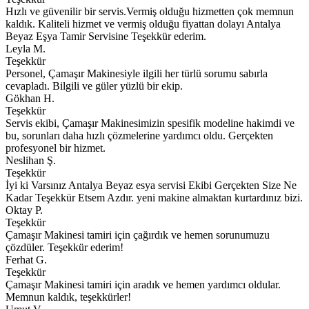
Hızlı ve güvenilir bir servis.Vermiş olduğu hizmetten çok memnun
kaldık. Kaliteli hizmet ve vermiş olduğu fiyattan dolayı Antalya
Beyaz Eşya Tamir Servisine Teşekkür ederim.
Leyla M.
Teşekkür
Personel, Çamaşır Makinesiyle ilgili her türlü sorumu sabırla
cevapladı. Bilgili ve güler yüzlü bir ekip.
Gökhan H.
Teşekkür
Servis ekibi, Çamaşır Makinesimizin spesifik modeline hakimdi ve
bu, sorunları daha hızlı çözmelerine yardımcı oldu. Gerçekten
profesyonel bir hizmet.
Neslihan Ş.
Teşekkür
İyi ki Varsınız Antalya Beyaz esya servisi Ekibi Gerçekten Size Ne
Kadar Teşekkür Etsem Azdır. yeni makine almaktan kurtardınız bizi.
Oktay P.
Teşekkür
Çamaşır Makinesi tamiri için çağırdık ve hemen sorunumuzu
çözdüler. Teşekkür ederim!
Ferhat G.
Teşekkür
Çamaşır Makinesi tamiri için aradık ve hemen yardımcı oldular.
Memnun kaldık, teşekkürler!