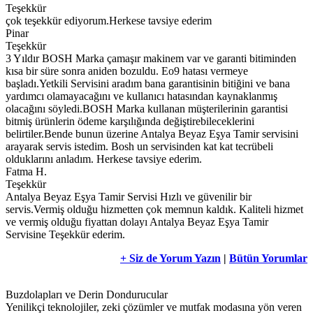
Teşekkür
çok teşekkür ediyorum.Herkese tavsiye ederim
Pinar
Teşekkür
3 Yıldır BOSH Marka çamaşır makinem var ve garanti bitiminden
kısa bir süre sonra aniden bozuldu. Eo9 hatası vermeye
başladı.Yetkili Servisini aradım bana garantisinin bitiğini ve bana
yardımcı olamayacağını ve kullanıcı hatasından kaynaklanmış
olacağını söyledi.BOSH Marka kullanan müşterilerinin garantisi
bitmiş ürünlerin ödeme karşılığında değiştirebileceklerini
belirtiler.Bende bunun üzerine Antalya Beyaz Eşya Tamir servisini
arayarak servis istedim. Bosh un servisinden kat kat tecrübeli
olduklarını anladım. Herkese tavsiye ederim.
Fatma H.
Teşekkür
Antalya Beyaz Eşya Tamir Servisi Hızlı ve güvenilir bir
servis.Vermiş olduğu hizmetten çok memnun kaldık. Kaliteli hizmet
ve vermiş olduğu fiyattan dolayı Antalya Beyaz Eşya Tamir
Servisine Teşekkür ederim.
+ Siz de Yorum Yazın
|
Bütün Yorumlar
Buzdolapları ve Derin Dondurucular
Yenilikçi teknolojiler, zeki çözümler ve mutfak modasına yön veren