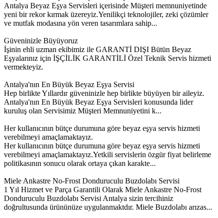
Antalya Beyaz Eşya Servisleri içerisinde Müşteri memnuniyetinde
yeni bir rekor kırmak üzereyiz.Yenilikçi teknolojiler, zeki çözümler
ve mutfak modasına yön veren tasarımlara sahip...
Güveninizle Büyüyoruz
İşinin ehli uzman ekibimiz ile GARANTİ DIŞI Bütün Beyaz
Eşyalarınız için İŞÇİLİK GARANTİLİ Özel Teknik Servis hizmeti
vermekteyiz.
Antalya'nın En Büyük Beyaz Eşya Servisi
Hep birlikte Yıllardır güveninizle hep birlikte büyüyen bir aileyiz.
Antalya'nın En Büyük Beyaz Eşya Servisleri konusunda lider
kuruluş olan Servisimiz Müşteri Memnuniyetini k...
Her kullanıcının bütçe durumuna göre beyaz eşya servis hizmeti
verebilmeyi amaçlamaktayız.
Her kullanıcının bütçe durumuna göre beyaz eşya servis hizmeti
verebilmeyi amaçlamaktayız.Yetkili servislerin özgür fiyat belirleme
politikasının sonucu olarak ortaya çıkan karakte...
Miele Ankastre No-Frost Donduruculu Buzdolabı Servisi
1 Yıl Hizmet ve Parça Garantili Olarak Miele Ankastre No-Frost
Donduruculu Buzdolabı Servisi Antalya sizin tercihiniz
doğrultusunda ürününüze uygulanmaktdır. Miele Buzdolabı arızas...