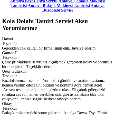
Antalya Beyaz Eşya Servisi
Antalya Çamaşır Makinesi
Tamircisi
Antalya Bulaşık Makinesi Tamircisi
Antalya
Buzdolabı Servisi
Kola Dolabı Tamiri Servisi Aksu
Yorumlarınız
Hayati
Teşekkür
Gerçekten çok kaliteli bir firma işinin ehli.. tavsiye ederim
Gamze H.
Teşekkür
Çamaşır Makinesi servisinizle çalışmak gerçekten kolay ve sorunsuz
bir deneyimdi. Teşekkür ederim!
Uğur Gültekin
Teşekkür
Buzdolabımız arızalı idi .Yorumları gördüm ve aradım .Ustamız
hemen yardım edeceğini bildirdi ve konuma göre hemen geldi
.Arızayı tespit ederek derhal çözüme ulaştı.Eli çabuk güleryüzlü
sorulara cevabı hemen verebilen usta gibi usta.makina tıkır tıkır
çalışıyor ellerinize sağlık .herkese tavsiye ederim.
Oktay
Teşekkür
Bulaşık makinemdeki sorun giderildi. Antalya Beyaz Eşya Tamir