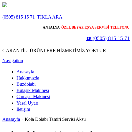
Ana içeriğe atla
(0505) 815 15 71
TIKLA ARA
ANTALYA
ÖZEL BEYAZ EŞYA SERVİSİ TELEFONU
☎️ (0505) 815 15 71
GARANTİLİ ÜRÜNLERE HİZMETİMİZ YOKTUR
Navigation
Anasayfa
Hakkımızda
Buzdolabı
Bulaşık Makinesi
Çamaşır Makinesi
Yasal Uyarı
İletişim
Anasayfa
» Kola Dolabı Tamiri Servisi Aksu
Buradasınız