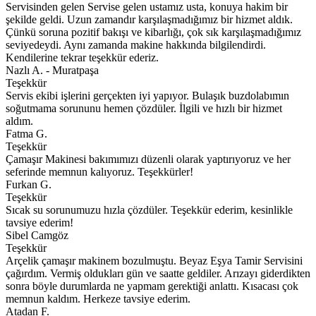
Servisinden gelen Servise gelen ustamız usta, konuya hakim bir
şekilde geldi. Uzun zamandır karşılaşmadığımız bir hizmet aldık.
Çünkü soruna pozitif bakışı ve kibarlığı, çok sık karşılaşmadığımız
seviyedeydi. Aynı zamanda makine hakkında bilgilendirdi.
Kendilerine tekrar teşekkür ederiz.
Nazlı A. - Muratpaşa
Teşekkür
Servis ekibi işlerini gerçekten iyi yapıyor. Bulaşık buzdolabımın
soğutmama sorununu hemen çözdüler. İlgili ve hızlı bir hizmet
aldım.
Fatma G.
Teşekkür
Çamaşır Makinesi bakımımızı düzenli olarak yaptırıyoruz ve her
seferinde memnun kalıyoruz. Teşekkürler!
Furkan G.
Teşekkür
Sıcak su sorunumuzu hızla çözdüler. Teşekkür ederim, kesinlikle
tavsiye ederim!
Sibel Camgöz
Teşekkür
Arçelik çamaşır makinem bozulmuştu. Beyaz Eşya Tamir Servisini
çağırdım. Vermiş oldukları gün ve saatte geldiler. Arızayı giderdikten
sonra böyle durumlarda ne yapmam gerektiği anlattı. Kısacası çok
memnun kaldım. Herkeze tavsiye ederim.
Atadan F.