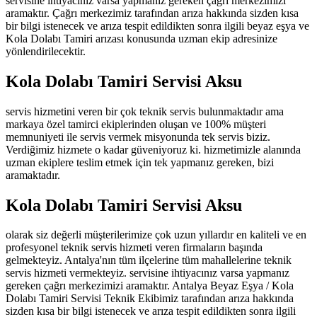
servisine ihtiyacınız varsa yapmanız gereken çağrı merkezimizi
aramaktır. Çağrı merkezimiz tarafından arıza hakkında sizden kısa
bir bilgi istenecek ve arıza tespit edildikten sonra ilgili beyaz eşya ve
Kola Dolabı Tamiri arızası konusunda uzman ekip adresinize
yönlendirilecektir.
Kola Dolabı Tamiri Servisi Aksu
servis hizmetini veren bir çok teknik servis bulunmaktadır ama
markaya özel tamirci ekiplerinden oluşan ve 100% müşteri
memnuniyeti ile servis vermek misyonunda tek servis biziz.
Verdiğimiz hizmete o kadar güveniyoruz ki. hizmetimizle alanında
uzman ekiplere teslim etmek için tek yapmanız gereken, bizi
aramaktadır.
Kola Dolabı Tamiri Servisi Aksu
olarak siz değerli müşterilerimize çok uzun yıllardır en kaliteli ve en
profesyonel teknik servis hizmeti veren firmaların başında
gelmekteyiz. Antalya'nın tüm ilçelerine tüm mahallelerine teknik
servis hizmeti vermekteyiz. servisine ihtiyacınız varsa yapmanız
gereken çağrı merkezimizi aramaktır. Antalya Beyaz Eşya / Kola
Dolabı Tamiri Servisi Teknik Ekibimiz tarafından arıza hakkında
sizden kısa bir bilgi istenecek ve arıza tespit edildikten sonra ilgili