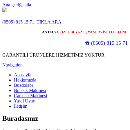
Ana içeriğe atla
(0505) 815 15 71
TIKLA ARA
ANTALYA
ÖZEL BEYAZ EŞYA SERVİSİ TELEFONU
☎️ (0505) 815 15 71
GARANTİLİ ÜRÜNLERE HİZMETİMİZ YOKTUR
Navigation
Anasayfa
Hakkımızda
Buzdolabı
Bulaşık Makinesi
Çamaşır Makinesi
Yasal Uyarı
İletişim
Buradasınız