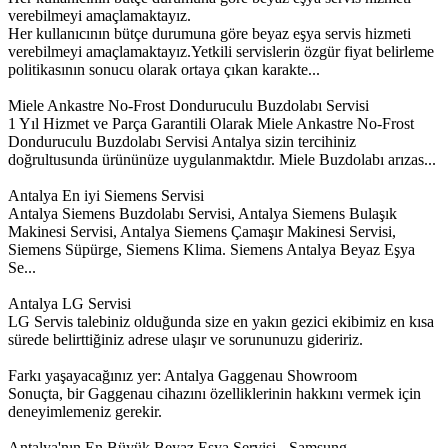
verebilmeyi amaçlamaktayız.
Her kullanıcının bütçe durumuna göre beyaz eşya servis hizmeti
verebilmeyi amaçlamaktayız.Yetkili servislerin özgür fiyat belirleme
politikasının sonucu olarak ortaya çıkan karakte...
Miele Ankastre No-Frost Donduruculu Buzdolabı Servisi
1 Yıl Hizmet ve Parça Garantili Olarak Miele Ankastre No-Frost
Donduruculu Buzdolabı Servisi Antalya sizin tercihiniz
doğrultusunda ürününüze uygulanmaktdır. Miele Buzdolabı arızas...
Antalya En iyi Siemens Servisi
Antalya Siemens Buzdolabı Servisi, Antalya Siemens Bulaşık
Makinesi Servisi, Antalya Siemens Çamaşır Makinesi Servisi,
Siemens Süpürge, Siemens Klima. Siemens Antalya Beyaz Eşya
Se...
Antalya LG Servisi
LG Servis talebiniz olduğunda size en yakın gezici ekibimiz en kısa
sürede belirttiğiniz adrese ulaşır ve sorununuzu gideririz.
Farkı yaşayacağınız yer: Antalya Gaggenau Showroom
Sonuçta, bir Gaggenau cihazını özelliklerinin hakkını vermek için
deneyimlemeniz gerekir.
Antalya'nın En Büyük Beyaz Eşya Servisi - Samsung