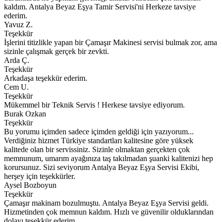
kaldım. Antalya Beyaz Eşya Tamir Servisi'ni Herkeze tavsiye
ederim.
Yavuz Z.
Teşekkür
İşlerini titizlikle yapan bir Çamaşır Makinesi servisi bulmak zor, ama
sizinle çalışmak gerçek bir zevkti.
Arda Ç.
Teşekkür
Arkadaşa teşekkür ederim.
Cem U.
Teşekkür
Mükemmel bir Teknik Servis ! Herkese tavsiye ediyorum.
Burak Ozkan
Teşekkür
Bu yorumu içimden sadece içimden geldiği için yazıyorum...
Verdiğiniz hizmet Türkiye standartları kalitesine göre yüksek
kalitede olan bir servissiniz. Sizinle olmaktan gerçekten çok
memnunum, umarım ayağınıza taş takılmadan şuanki kalitenizi hep
korursunuz. Sizi seviyorum Antalya Beyaz Eşya Servisi Ekibi,
herşey için teşekkürler.
Aysel Bozboyun
Teşekkür
Çamaşır makinam bozulmuştu. Antalya Beyaz Eşya Servisi geldi.
Hizmetinden çok memnun kaldım. Hızlı ve güvenilir olduklarından
dolayı teşekkür ederim.