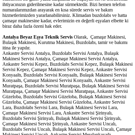
ihtiyacınızın giderilmesine kadar sürmektedir. Bizi hemen telefon
numaralarımızdan arayarak en kısa sürede servis ve bakım
hizmetlerimizden yararlanabilirsiniz. Klimadan buzdolabı ve hatta
çamaşır makinesine kadar, evlerimizin en değerli eşyaları elbette ki
biraz daha fazla özeni hak eder.
Antalya Beyaz Eşya Teknik Servis
Olarak, Çamaşır Makinesi,
Bulaşık Makinesi, Kurutma Makinesi, Buzdolabı, tamir ve bakımı
itina ile yapılır.
Ankastre Servisi Antalya, Buzdolabı Servisi Antalya, Bulaşık
Makinesi Servisi Antalya, Çamaşır Makinesi Servisi Antalya,
Ankastre Servisi Kepez, Buzdolabı Servisi Kepez, Bulaşık Makinesi
Servisi Kepez, Çamaşır Makinesi Servisi Kepez, Ankastre Servisi
Konyaaltı, Buzdolabı Servisi Konyaaltı, Bulaşık Makinesi Servisi
Konyaaltı, Çamaşır Makinesi Servisi Konyaaltı, Ankastre Servisi
Muratpaşa, Buzdolabı Servisi Muratpaşa, Bulaşık Makinesi Servisi
Muratpaşa, Çamaşır Makinesi Servisi Muratpaşa, Ankastre Servisi
Güzeloba, Buzdolabı Servisi Güzeloba, Bulaşık Makinesi Servisi
Güzeloba, Çamaşır Makinesi Servisi Güzeloba, Ankastre Servisi
Lara, Buzdolabı Servisi Lara, Bulaşık Makinesi Servisi Lara,
Çamaşır Makinesi Servisi Lara, Ankastre Servisi Şirinyalı,
Buzdolabı Servisi Şirinyalı, Bulaşık Makinesi Servisi Şirinyalı,
Çamaşır Makinesi Servisi Şirinyalı, Ankastre Servisi Uncalı,
Buzdolabı Servisi Uncalı, Bulaşık Makinesi Servisi Uncalı, Çamaşır
Makinesi Servisi Uncalı, Ankastre Servisi Meydankavağı,