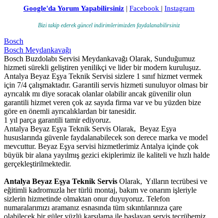
Google'da Yorum Yapabilirsiniz
|
Facebook
|
Instagram
Bizi takip ederek güncel indirimlerimizden faydalanabilirsiniz
Bosch
Bosch Meydankavağı
Bosch Buzdolabı Servisi Meydankavağı Olarak, Sunduğumuz
hizmeti sürekli geliştiren yenilikçi ve lider bir modern kuruluşuz.
Antalya Beyaz Eşya Teknik Servisi sizlere 1 sınıf hizmet vermek
için 7/4 çalışmaktadır. Garantili servis hizmeti sunuluyor olması bir
ayrıcalık mı diye soracak olanlar olabilir ancak güvenilir olun
garantili hizmet veren çok az sayıda firma var ve bu yüzden bize
göre en önemli ayrıcalıklardan bir tanesidir.
1 yıl parça garantili tamir ediyoruz.
Antalya Beyaz Eşya Teknik Servis Olarak, Beyaz Eşya
hususlarında güvenle faydalanabilecek son derece marka ve model
mevcuttur. Beyaz Eşya servisi hizmetlerimiz Antalya içinde çok
büyük bir alana yayılmış gezici ekiplerimiz ile kaliteli ve hızlı halde
gerçekleştirilmektedir.
Antalya Beyaz Eşya Teknik Servis
Olarak, Yılların tecrübesi ve
eğitimli kadromuzla her türlü montaj, bakım ve onarım işleriyle
sizlerin hizmetinde olmaktan onur duyuyoruz. Telefon
numaralarımızı aramanız esnasında tüm sıkıntılarınıza çare
olabilecek bir güler yüzlü karşılama ile başlayan servis tecrübemiz