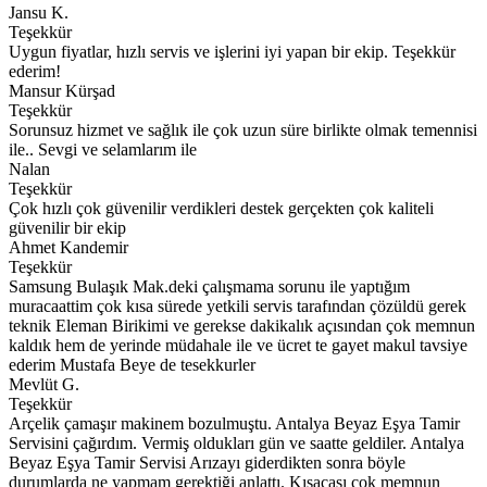
Jansu K.
Teşekkür
Uygun fiyatlar, hızlı servis ve işlerini iyi yapan bir ekip. Teşekkür
ederim!
Mansur Kürşad
Teşekkür
Sorunsuz hizmet ve sağlık ile çok uzun süre birlikte olmak temennisi
ile.. Sevgi ve selamlarım ile
Nalan
Teşekkür
Çok hızlı çok güvenilir verdikleri destek gerçekten çok kaliteli
güvenilir bir ekip
Ahmet Kandemir
Teşekkür
Samsung Bulaşık Mak.deki çalışmama sorunu ile yaptığım
muracaattim çok kısa sürede yetkili servis tarafından çözüldü gerek
teknik Eleman Birikimi ve gerekse dakikalık açısından çok memnun
kaldık hem de yerinde müdahale ile ve ücret te gayet makul tavsiye
ederim Mustafa Beye de tesekkurler
Mevlüt G.
Teşekkür
Arçelik çamaşır makinem bozulmuştu. Antalya Beyaz Eşya Tamir
Servisini çağırdım. Vermiş oldukları gün ve saatte geldiler. Antalya
Beyaz Eşya Tamir Servisi Arızayı giderdikten sonra böyle
durumlarda ne yapmam gerektiği anlattı. Kısacası çok memnun