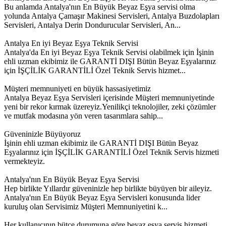
Bu anlamda Antalya'nın En Büyük Beyaz Eşya servisi olma
yolunda Antalya Çamaşır Makinesi Servisleri, Antalya Buzdolapları
Servisleri, Antalya Derin Dondurucular Servisleri, An...
Antalya En iyi Beyaz Eşya Teknik Servisi
Antalya'da En iyi Beyaz Eşya Teknik Servisi olabilmek için İşinin
ehli uzman ekibimiz ile GARANTİ DIŞI Bütün Beyaz Eşyalarınız
için İŞÇİLİK GARANTİLİ Özel Teknik Servis hizmet...
Müşteri memnuniyeti en büyük hassasiyetimiz
Antalya Beyaz Eşya Servisleri içerisinde Müşteri memnuniyetinde
yeni bir rekor kırmak üzereyiz.Yenilikçi teknolojiler, zeki çözümler
ve mutfak modasına yön veren tasarımlara sahip...
Güveninizle Büyüyoruz
İşinin ehli uzman ekibimiz ile GARANTİ DIŞI Bütün Beyaz
Eşyalarınız için İŞÇİLİK GARANTİLİ Özel Teknik Servis hizmeti
vermekteyiz.
Antalya'nın En Büyük Beyaz Eşya Servisi
Hep birlikte Yıllardır güveninizle hep birlikte büyüyen bir aileyiz.
Antalya'nın En Büyük Beyaz Eşya Servisleri konusunda lider
kuruluş olan Servisimiz Müşteri Memnuniyetini k...
Her kullanıcının bütçe durumuna göre beyaz eşya servis hizmeti