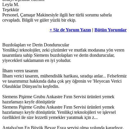
Leyla M.
Teşekkür
Personel, Çamaşır Makinesiyle ilgili her türlü sorumu sabırla
cevapladı. Bilgili ve güler yüzlü bir ekip.
+ Siz de Yorum Yazın
|
Bütün Yorumlar
Buzdolapları ve Derin Dondurucular
Yenilikçi teknolojiler, zeki çözümler ve mutfak modasına yön veren
tasarımlara sahip Siemens buzdolapları ve derin dondurucular,
yiyecekleri saklamanın en iyi yoludur.
İlham veren tasarım
İlham verici tasarım, mühendislik harikası, sıradışı anlar... Felsefemiz
ve tasarımımız hakkında daha çok şey öğrenin ve 'Heyecan Verici
Olasılıklar Dünyası'nı keşfedin.
Siemens Pişirme Grubu Ankastre Fırın Servisi ürünleri yemek
hazırlamayı keyfe dönüştürür
Siemens Pişirme Grubu Ankastre Fırın Servisi ürünleri yemek
hazırlamayı keyfe dönüştürür. Yenilikçi teknolojileri ve işlevsel
özellikleri ile size lezzetli yemekler yaratmak için z...
Antalya'nın En Büyük Beyaz Eşya servisi olma yolunda kararlıyız.