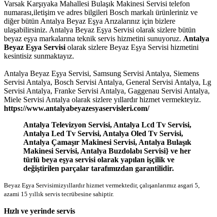
Varsak Karşıyaka Mahallesi Bulaşık Makinesi Servisi telefon
numarası,iletişim ve adres bilgileri Bosch markalı ürünleriniz ve
diğer bütün Antalya Beyaz Eşya Arızalarınız için bizlere
ulaşabilirsiniz. Antalya Beyaz Eşya Servisi olarak sizlere bütün
beyaz eşya markalarına teknik servis hizmetini sunuyoruz.
Antalya
Beyaz Eşya Servisi
olarak sizlere Beyaz Eşya Servisi hizmetini
kesintisiz sunmaktayız.
Antalya Beyaz Eşya Servisi, Samsung Servisi Antalya, Siemens
Servisi Antalya, Bosch Servisi Antalya, General Servisi Antalya, Lg
Servisi Antalya, Franke Servisi Antalya, Gaggenau Servisi Antalya,
Miele Servisi Antalya olarak sizlere yıllardır hizmet vermekteyiz.
https://www.antalyabeyazesyaservisleri.com/
Antalya Televizyon Servisi, Antalya Lcd Tv Servisi,
Antalya Led Tv Servisi, Antalya Oled Tv Servisi,
Antalya Çamaşır Makinesi Servisi, Antalya Bulaşık
Makinesi Servisi, Antalya Buzdolabı Servisi} ve her
türlü beya eşya servisi olarak yapılan işçilik ve
değiştirilen parçalar tarafımızdan garantilidir.
Beyaz Eşya Servisimizyıllardır hizmet vermektedir, çalışanlarımız asgari 5,
azami 15 yıllık servis tecrübesine sahiptir.
Hızlı ve yerinde servis