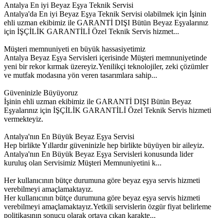
Antalya En iyi Beyaz Eşya Teknik Servisi
Antalya'da En iyi Beyaz Eşya Teknik Servisi olabilmek için İşinin
ehli uzman ekibimiz ile GARANTİ DIŞI Bütün Beyaz Eşyalarınız
için İŞÇİLİK GARANTİLİ Özel Teknik Servis hizmet...
Müşteri memnuniyeti en büyük hassasiyetimiz
Antalya Beyaz Eşya Servisleri içerisinde Müşteri memnuniyetinde
yeni bir rekor kırmak üzereyiz.Yenilikçi teknolojiler, zeki çözümler
ve mutfak modasına yön veren tasarımlara sahip...
Güveninizle Büyüyoruz
İşinin ehli uzman ekibimiz ile GARANTİ DIŞI Bütün Beyaz
Eşyalarınız için İŞÇİLİK GARANTİLİ Özel Teknik Servis hizmeti
vermekteyiz.
Antalya'nın En Büyük Beyaz Eşya Servisi
Hep birlikte Yıllardır güveninizle hep birlikte büyüyen bir aileyiz.
Antalya'nın En Büyük Beyaz Eşya Servisleri konusunda lider
kuruluş olan Servisimiz Müşteri Memnuniyetini k...
Her kullanıcının bütçe durumuna göre beyaz eşya servis hizmeti
verebilmeyi amaçlamaktayız.
Her kullanıcının bütçe durumuna göre beyaz eşya servis hizmeti
verebilmeyi amaçlamaktayız.Yetkili servislerin özgür fiyat belirleme
politikasının sonucu olarak ortaya çıkan karakte...