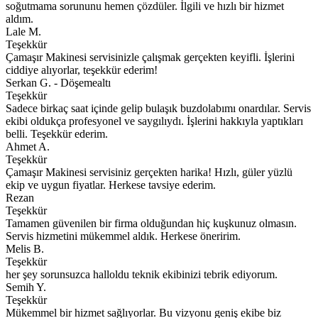
soğutmama sorununu hemen çözdüler. İlgili ve hızlı bir hizmet
aldım.
Lale M.
Teşekkür
Çamaşır Makinesi servisinizle çalışmak gerçekten keyifli. İşlerini
ciddiye alıyorlar, teşekkür ederim!
Serkan G. - Döşemealtı
Teşekkür
Sadece birkaç saat içinde gelip bulaşık buzdolabımı onardılar. Servis
ekibi oldukça profesyonel ve saygılıydı. İşlerini hakkıyla yaptıkları
belli. Teşekkür ederim.
Ahmet A.
Teşekkür
Çamaşır Makinesi servisiniz gerçekten harika! Hızlı, güler yüzlü
ekip ve uygun fiyatlar. Herkese tavsiye ederim.
Rezan
Teşekkür
Tamamen güvenilen bir firma olduğundan hiç kuşkunuz olmasın.
Servis hizmetini mükemmel aldık. Herkese öneririm.
Melis B.
Teşekkür
her şey sorunsuzca halloldu teknik ekibinizi tebrik ediyorum.
Semih Y.
Teşekkür
Mükemmel bir hizmet sağlıyorlar. Bu vizyonu geniş ekibe biz