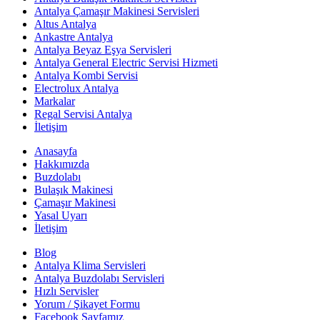
Antalya Çamaşır Makinesi Servisleri
Altus Antalya
Ankastre Antalya
Antalya Beyaz Eşya Servisleri
Antalya General Electric Servisi Hizmeti
Antalya Kombi Servisi
Electrolux Antalya
Markalar
Regal Servisi Antalya
İletişim
Anasayfa
Hakkımızda
Buzdolabı
Bulaşık Makinesi
Çamaşır Makinesi
Yasal Uyarı
İletişim
Blog
Antalya Klima Servisleri
Antalya Buzdolabı Servisleri
Hızlı Servisler
Yorum / Şikayet Formu
Facebook Sayfamız