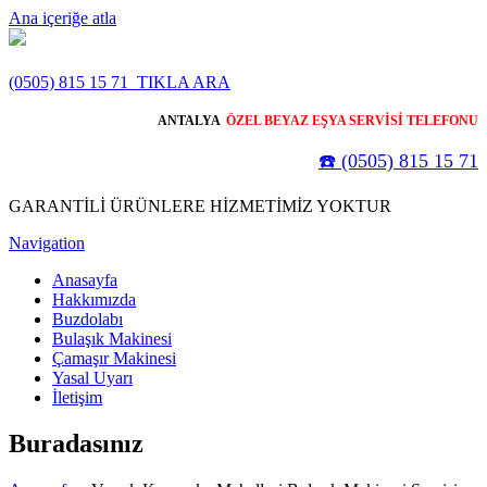
Ana içeriğe atla
(0505) 815 15 71
TIKLA ARA
ANTALYA
ÖZEL BEYAZ EŞYA SERVİSİ TELEFONU
☎️ (0505) 815 15 71
GARANTİLİ ÜRÜNLERE HİZMETİMİZ YOKTUR
Navigation
Anasayfa
Hakkımızda
Buzdolabı
Bulaşık Makinesi
Çamaşır Makinesi
Yasal Uyarı
İletişim
Buradasınız