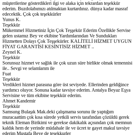
müşterilerine gösterdikleri ilgi ve alaka için tekrardan teşekkür
ederim. Buzdolabımızı atılmaktan kurtardınız. dünya kadar masraf
edecektik. Çok çok teşekkürler
Yunus K.
Teşekkür
Mükemmel Hizmetiniz İçin Çok Teşşekür Ederim Özellikle Servise
gelen ustamız Bey ve ekibine Yardımlarından Ve Sundukları
Hizmetten Dolayı Çok Teşşekürler. KALİTELİ HİZMET UYGUN
FİYAT GARANTİSİ KESİNTİSİZ HİZMET ..
Zeynel K.
Teşekkür
Sorunsuz hizmet ve sağlık ile çok uzun süre birlikte olmak temennisi
ile.. Sevgi ve selamlarım ile
Fuat
Teşekkür
Verdikleri hizmet parasına göre üst seviyede. Ellerinden geldiğince
yardımcı oluyor. Sonuna kadar tavsiye ederim. Antalya Beyaz Eşya
Servisine ve tüm ekibine teşekkür ederim.
Ahmet Kandemir
Teşekkür
Samsung Bulaşık Mak.deki çalışmama sorunu ile yaptığım
muracaattim çok kısa sürede yetkili servis tarafından çözüldü gerek
teknik Eleman Birikimi ve gerekse dakikalık açısından çok memnun
kaldık hem de yerinde müdahale ile ve ücret te gayet makul tavsiye
ederim Mustafa Beye de tesekkurler