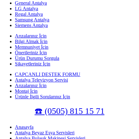
General Antalya
LG Antalya
Regal Antalya
Samsung Antalya
Siemens Antalya
Arızalarınız İçin
Bilgi Almak İçin
Memnuniyet İçin
Önerileriniz İçin
Ürün Durumu Sorgula
Şikayetleriniz İçin
CAPCANLI DESTEK FORMU
Antalya Televizyon Servisi
Arızalarınız İçin
Montaj İçin
Ürünle İlgili Sorularınız İçin
☎️ (0505) 815 15 71
Anasayfa
Antalya Beyaz Eşya Servisleri
Antalya Bulaşık Makinesi Servisleri