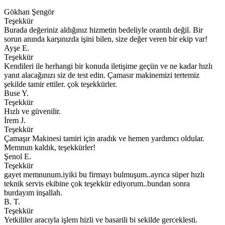
Gökhan Şengör
Teşekkür
Burada değeriniz aldığınız hizmetin bedeliyle orantılı değil. Bir
sorun anında karşınızda işini bilen, size değer veren bir ekip var!
Ayşe E.
Teşekkür
Kendileri ile herhangi bir konuda iletişime geçün ve ne kadar hızlı
yanıt alacağınızı siz de test edin. Çamasır makinemizi tertemiz
şekilde tamir ettiler. çok teşekkürler.
Buse Y.
Teşekkür
Hızlı ve güvenilir.
İrem J.
Teşekkür
Çamaşır Makinesi tamiri için aradık ve hemen yardımcı oldular.
Memnun kaldık, teşekkürler!
Şenol E.
Teşekkür
gayet memnunum.iyiki bu firmayı bulmuşum..ayrıca süper hızlı
teknik servis ekibine çok teşekkür ediyorum..bundan sonra
burdayım inşallah.
B. T.
Teşekkür
Yetkililer aracıyla işlem hizli ve basarili bi sekilde gerceklesti.