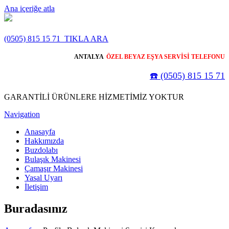
Ana içeriğe atla
(0505) 815 15 71
TIKLA ARA
ANTALYA
ÖZEL BEYAZ EŞYA SERVİSİ TELEFONU
☎️ (0505) 815 15 71
GARANTİLİ ÜRÜNLERE HİZMETİMİZ YOKTUR
Navigation
Anasayfa
Hakkımızda
Buzdolabı
Bulaşık Makinesi
Çamaşır Makinesi
Yasal Uyarı
İletişim
Buradasınız