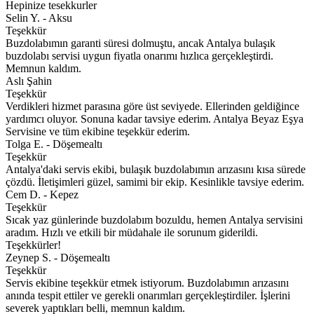
Hepinize tesekkurler
Selin Y. - Aksu
Teşekkür
Buzdolabımın garanti süresi dolmuştu, ancak Antalya bulaşık
buzdolabı servisi uygun fiyatla onarımı hızlıca gerçekleştirdi.
Memnun kaldım.
Aslı Şahin
Teşekkür
Verdikleri hizmet parasına göre üst seviyede. Ellerinden geldiğince
yardımcı oluyor. Sonuna kadar tavsiye ederim. Antalya Beyaz Eşya
Servisine ve tüm ekibine teşekkür ederim.
Tolga E. - Döşemealtı
Teşekkür
Antalya'daki servis ekibi, bulaşık buzdolabımın arızasını kısa sürede
çözdü. İletişimleri güzel, samimi bir ekip. Kesinlikle tavsiye ederim.
Cem D. - Kepez
Teşekkür
Sıcak yaz günlerinde buzdolabım bozuldu, hemen Antalya servisini
aradım. Hızlı ve etkili bir müdahale ile sorunum giderildi.
Teşekkürler!
Zeynep S. - Döşemealtı
Teşekkür
Servis ekibine teşekkür etmek istiyorum. Buzdolabımın arızasını
anında tespit ettiler ve gerekli onarımları gerçekleştirdiler. İşlerini
severek yaptıkları belli, memnun kaldım.