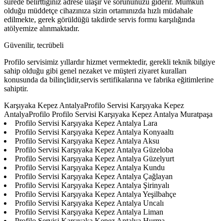
sürede belirttiğiniz adrese ulaşır ve sorununuzu giderir. Mümkün
olduğu müddetçe cihazınıza sizin ortamınızda hızlı müdahale
edilmekte, gerek görüldüğü takdirde servis formu karşılığında
atölyemize alınmaktadır.
Güvenilir, tecrübeli
Profilo servisimiz yıllardır hizmet vermektedir, gerekli teknik bilgiye
sahip olduğu gibi genel nezaket ve müşteri ziyaret kuralları
konusunda da bilinçlidir,servis sertifikalarına ve fabrika eğitimlerine
sahiptir.
Karşıyaka Kepez AntalyaProfilo Servisi Karşıyaka Kepez
AntalyaProfilo Profilo Servisi Karşıyaka Kepez Antalya Muratpaşa
Profilo Servisi Karşıyaka Kepez Antalya Lara
Profilo Servisi Karşıyaka Kepez Antalya Konyaaltı
Profilo Servisi Karşıyaka Kepez Antalya Aksu
Profilo Servisi Karşıyaka Kepez Antalya Güzeloba
Profilo Servisi Karşıyaka Kepez Antalya Güzelyurt
Profilo Servisi Karşıyaka Kepez Antalya Kundu
Profilo Servisi Karşıyaka Kepez Antalya Çağlayan
Profilo Servisi Karşıyaka Kepez Antalya Şirinyalı
Profilo Servisi Karşıyaka Kepez Antalya Yeşilbahçe
Profilo Servisi Karşıyaka Kepez Antalya Uncalı
Profilo Servisi Karşıyaka Kepez Antalya Liman
Profilo Servisi Karşıyaka Kepez Antalya Hurma