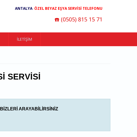
ANTALYA
ÖZEL BEYAZ EŞYA SERVİSİ TELEFONU
☎️ (0505) 815 15 71
İLETIŞIM
I SERVISI
BIZLERI ARAYABILIRSINIZ