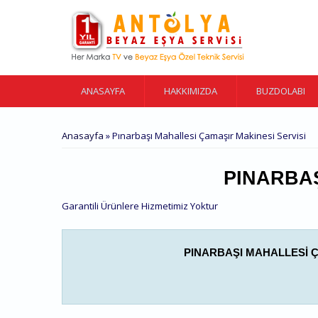
Ana içeriğe atla
ANASAYFA
HAKKIMIZDA
BUZDOLABI
BURADASINIZ
Anasayfa
» Pınarbaşı Mahallesi Çamaşır Makinesi Servisi
PINARBAŞ
Garantili Ürünlere Hizmetimiz Yoktur
PINARBAŞI MAHALLESI ÇA