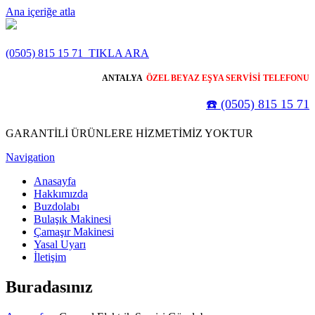
Ana içeriğe atla
(0505) 815 15 71
TIKLA ARA
ANTALYA
ÖZEL BEYAZ EŞYA SERVİSİ TELEFONU
☎️ (0505) 815 15 71
GARANTİLİ ÜRÜNLERE HİZMETİMİZ YOKTUR
Navigation
Anasayfa
Hakkımızda
Buzdolabı
Bulaşık Makinesi
Çamaşır Makinesi
Yasal Uyarı
İletişim
Buradasınız