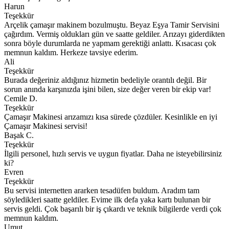
Harun
Teşekkür
Arçelik çamaşır makinem bozulmuştu. Beyaz Eşya Tamir Servisini
çağırdım. Vermiş oldukları gün ve saatte geldiler. Arızayı giderdikten
sonra böyle durumlarda ne yapmam gerektiği anlattı. Kısacası çok
memnun kaldım. Herkeze tavsiye ederim.
Ali
Teşekkür
Burada değeriniz aldığınız hizmetin bedeliyle orantılı değil. Bir
sorun anında karşınızda işini bilen, size değer veren bir ekip var!
Cemile D.
Teşekkür
Çamaşır Makinesi arızamızı kısa sürede çözdüler. Kesinlikle en iyi
Çamaşır Makinesi servisi!
Başak C.
Teşekkür
İlgili personel, hızlı servis ve uygun fiyatlar. Daha ne isteyebilirsiniz
ki?
Evren
Teşekkür
Bu servisi internetten ararken tesadüfen buldum. Aradım tam
söyledikleri saatte geldiler. Evime ilk defa yaka kartı bulunan bir
servis geldi. Çok başarılı bir iş çıkardı ve teknik bilgilerde verdi çok
memnun kaldım.
Umut