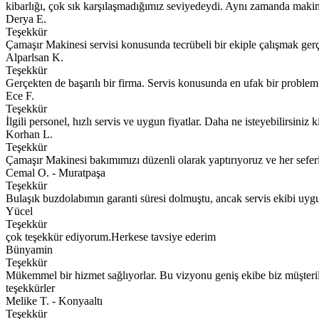
kibarlığı, çok sık karşılaşmadığımız seviyedeydi. Aynı zamanda makine
Derya E.
Teşekkür
Çamaşır Makinesi servisi konusunda tecrübeli bir ekiple çalışmak gerçe
Alparlsan K.
Teşekkür
Gerçekten de başarılı bir firma. Servis konusunda en ufak bir probl
Ece F.
Teşekkür
İlgili personel, hızlı servis ve uygun fiyatlar. Daha ne isteyebilirsiniz k
Korhan L.
Teşekkür
Çamaşır Makinesi bakımımızı düzenli olarak yaptırıyoruz ve her sefe
Cemal O. - Muratpaşa
Teşekkür
Bulaşık buzdolabımın garanti süresi dolmuştu, ancak servis ekibi uygun
Yücel
Teşekkür
çok teşekkür ediyorum.Herkese tavsiye ederim
Bünyamin
Teşekkür
Mükemmel bir hizmet sağlıyorlar. Bu vizyonu geniş ekibe biz müşterile
teşekkürler
Melike T. - Konyaaltı
Teşekkür