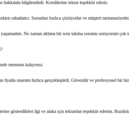
 hakkında bilgilendirdi. Kendilerine tekrar teşekkür ederiz.
kten rahatlatıcı. Sorunları hızlıca çözüyorlar ve müşteri memnuniyetini
em yaşamadım. Ne zaman aklıma bir soru takılsa sorumu soruyorum çok t
i?
rinde memnun kalıyoruz.
 fiyatla onarımı hızlıca gerçekleştirdi. Güvenilir ve profesyonel bir h
rine gösterdikleri ilgi ve alaka için tekrardan teşekkür ederim. Buzdo