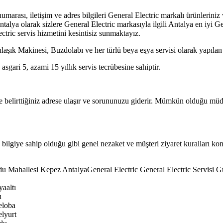
arası, iletişim ve adres bilgileri General Electric markalı ürünleriniz 
alya olarak sizlere General Electric markasıyla ilgili Antalya en iyi Ge
tric servis hizmetini kesintisiz sunmaktayız.
k Makinesi, Buzdolabı ve her türlü beya eşya servisi olarak yapılan işçi
asgari 5, azami 15 yıllık servis tecrübesine sahiptir.
de belirttiğiniz adrese ulaşır ve sorununuzu giderir. Mümkün olduğu müd
 bilgiye sahip olduğu gibi genel nezaket ve müşteri ziyaret kuralları konu
u Mahallesi Kepez AntalyaGeneral Electric General Electric Servisi
aaltı
u
eloba
lyurt