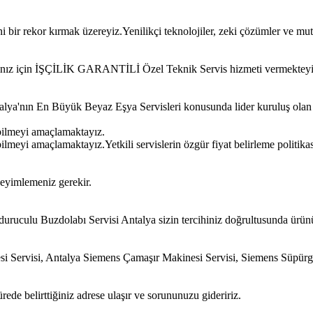
bir rekor kırmak üzereyiz.Yenilikçi teknolojiler, zeki çözümler ve mut
ınız için İŞÇİLİK GARANTİLİ Özel Teknik Servis hizmeti vermekteyi
Antalya'nın En Büyük Beyaz Eşya Servisleri konusunda lider kuruluş ola
bilmeyi amaçlamaktayız.
meyi amaçlamaktayız.Yetkili servislerin özgür fiyat belirleme politikas
neyimlemeniz gerekir.
uruculu Buzdolabı Servisi Antalya sizin tercihiniz doğrultusunda ürün
si Servisi, Antalya Siemens Çamaşır Makinesi Servisi, Siemens Süpür
ede belirttiğiniz adrese ulaşır ve sorununuzu gideririz.