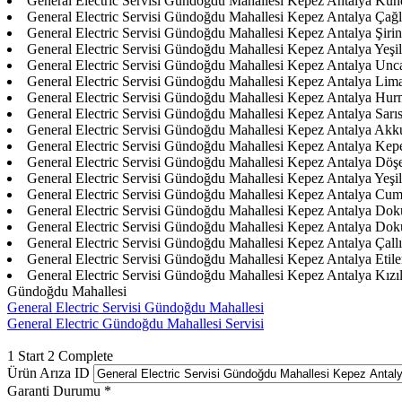
General Electric Servisi Gündoğdu Mahallesi Kepez Antalya Ku
General Electric Servisi Gündoğdu Mahallesi Kepez Antalya Çağ
General Electric Servisi Gündoğdu Mahallesi Kepez Antalya Şirin
General Electric Servisi Gündoğdu Mahallesi Kepez Antalya Yeşi
General Electric Servisi Gündoğdu Mahallesi Kepez Antalya Unca
General Electric Servisi Gündoğdu Mahallesi Kepez Antalya Lim
General Electric Servisi Gündoğdu Mahallesi Kepez Antalya Hu
General Electric Servisi Gündoğdu Mahallesi Kepez Antalya Sarı
General Electric Servisi Gündoğdu Mahallesi Kepez Antalya Ak
General Electric Servisi Gündoğdu Mahallesi Kepez Antalya Kep
General Electric Servisi Gündoğdu Mahallesi Kepez Antalya Döş
General Electric Servisi Gündoğdu Mahallesi Kepez Antalya Yeşil
General Electric Servisi Gündoğdu Mahallesi Kepez Antalya Cum
General Electric Servisi Gündoğdu Mahallesi Kepez Antalya Do
General Electric Servisi Gündoğdu Mahallesi Kepez Antalya Do
General Electric Servisi Gündoğdu Mahallesi Kepez Antalya Çallı
General Electric Servisi Gündoğdu Mahallesi Kepez Antalya Etile
General Electric Servisi Gündoğdu Mahallesi Kepez Antalya Kızı
Gündoğdu Mahallesi
General Electric Servisi Gündoğdu Mahallesi
General Electric Gündoğdu Mahallesi Servisi
1
Start
2
Complete
Ürün Arıza ID
Garanti Durumu
*