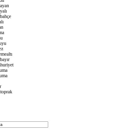
ndu
layan
yalı
lbahçe
lı
an
rma
su
kuyu
ez
emealtı
bayır
huriyet
kuma
kuma
r
ltoprak