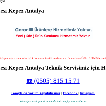
lya
esi Kepez Antalya
i geçen logo ve markalar ilgili firmaların tescilli markalarıdır. Bu markaya ÖZEL SERVİS hizmet
si Kepez Antalya Teknik Servisimiz için H
☎️ (0505) 815 15 71
Google'da Yorum Yapabilirsiniz
|
Facebook
|
Instagram
Bizi takip ederek güncel indirimlerimizden faydalanabilirsiniz