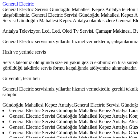
General Electric
General Electric Servisi Gündoğdu Mahallesi Kepez Antalya telefon num
ulaşabilirsiniz. General Electric Servisi Gündoğdu Mahallesi Kepez Ant
Servisi Gündoğdu Mahallesi Kepez Antalya olarak sizlere General Elec
Antalya Televizyon Lcd, Led, Oled Tv Servisi, Çamaşır Makinesi, Bulaşı
General Electric servisimiz yıllardır hizmet vermektedir, çalışanlarımız 
Hızlı ve yerinde servis
Servis talebiniz olduğunda size en yakın gezici ekibimiz en kısa süre
görüldüğü takdirde servis formu karşılığında atölyemize alınmaktadır.
Güvenilir, tecrübeli
General Electric servisimiz yıllardır hizmet vermektedir, gerekli teknik
sahiptir.
Gündoğdu Mahallesi Kepez AntalyaGeneral Electric Servisi Gündoğd
General Electric Servisi Gündoğdu Mahallesi Kepez Antalya Lara
General Electric Servisi Gündoğdu Mahallesi Kepez Antalya Kony
General Electric Servisi Gündoğdu Mahallesi Kepez Antalya Aks
General Electric Servisi Gündoğdu Mahallesi Kepez Antalya Güz
General Electric Servisi Gündoğdu Mahallesi Kepez Antalya Güze