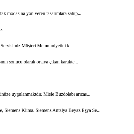
fak modasına yön veren tasarımlara sahip...
z.
n Servisimiz Müşteri Memnuniyetini k...
ının sonucu olarak ortaya çıkan karakte...
ünüze uygulanmaktdır. Miele Buzdolabı arızas...
ge, Siemens Klima. Siemens Antalya Beyaz Eşya Se...