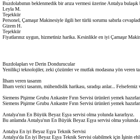
Buzdolabımın beklenmedik bir arıza vermesi üzerine Antalya bulaşık b
Leyla M.
Teşekkür
Personel, Çamaşır Makinesiyle ilgili her türlü sorumu sabırla cevapladı.
Gizem H.
Teşekkür
Fiyatlarınız uygun, hizmetiniz harika. Kesinlikle en iyi Çamaşır Makin
Buzdolapları ve Derin Dondurucular
Yenilikçi teknolojiler, zeki çözümler ve mutfak modasına yön veren ta
İlham veren tasarım
İlham verici tasarım, mühendislik harikası, sıradışı anlar... Felsefem
Siemens Pişirme Grubu Ankastre Fırın Servisi ürünleri yemek hazırla
Siemens Pişirme Grubu Ankastre Fırın Servisi ürünleri yemek hazırlamayı
Antalya'nın En Büyük Beyaz Eşya servisi olma yolunda kararlıyız.
Bu anlamda Antalya'nın En Büyük Beyaz Eşya servisi olma yolunda Ant
Antalya En iyi Beyaz Eşya Teknik Servisi
Antalya'da En iyi Beyaz Eşya Teknik Servisi olabilmek için İşinin