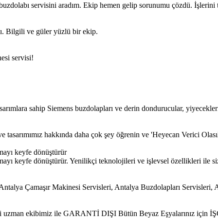
uzdolabı servisini aradım. Ekip hemen gelip sorunumu çözdü. İşlerini t
 Bilgili ve güler yüzlü bir ekip.
esi servisi!
sarımlara sahip Siemens buzdolapları ve derin dondurucular, yiyecekler
iz ve tasarımımız hakkında daha çok şey öğrenin ve 'Heyecan Verici Olası
mayı keyfe dönüştürür
 keyfe dönüştürür. Yenilikçi teknolojileri ve işlevsel özellikleri ile si
alya Çamaşır Makinesi Servisleri, Antalya Buzdolapları Servisleri, A
 ehli uzman ekibimiz ile GARANTİ DIŞI Bütün Beyaz Eşyalarınız için