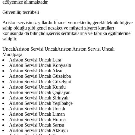
atölyemize alınmaktadır.
Güvenilir, tecrübeli
Ariston servisimiz yıllardır hizmet vermektedir, gerekli teknik bilgiye
sahip olduğu gibi genel nezaket ve müşteri ziyaret kuralları
konusunda da bilinçlidir,servis sertifikalarına ve fabrika eğitimlerine
sahiptir.
UncalıAriston Servisi UncalıAriston Ariston Servisi Uncalı
Muratpaşa
Ariston Servisi Uncalı Lara
Ariston Servisi Uncalı Konyaaltı
Ariston Servisi Uncalı Aksu
Ariston Servisi Uncalı Güzeloba
Ariston Servisi Uncalı Güzelyurt
Ariston Servisi Uncalı Kundu
Ariston Servisi Uncalı Çağlayan
Ariston Servisi Uncalı Şirinyalı
Ariston Servisi Uncalı Yeşilbahçe
Ariston Servisi Uncalı Uncalı
Ariston Servisi Uncalı Liman
Ariston Servisi Uncalı Hurma
Ariston Servisi Uncalı Sarısu
Ariston Servisi Uncalı Akkuyu