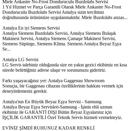
Miele Ankastre No-Frost Donduruculu Buzdolabı Servisi
1 Yıl Hizmet ve Parça Garantili Olarak Miele Ankastre No-Frost
Donduruculu Buzdolabı Servisi Antalya sizin tercihiniz
doğrultusunda ürününüze uygulanmaktdır. Miele Buzdolabı arızas...
Antalya En iyi Siemens Servisi
Antalya Siemens Buzdolabı Servisi, Antalya Siemens Bulaşık
Makinesi Servisi, Antalya Siemens Çamaşır Makinesi Servisi,
Siemens Süpürge, Siemens Klima. Siemens Antalya Beyaz Eşya
Se...
Antalya LG Servisi
LG Servis talebiniz olduğunda size en yakın gezici ekibimiz en kısa
sürede belirttiğiniz adrese ulaşır ve sorununuzu gideririz.
Farkı yaşayacağınız yer: Antalya Gaggenau Showroom
Sonuçta, bir Gaggenau cihazını özelliklerinin hakkını vermek için
deneyimlemeniz gerekir.
Antalya'nın En Büyük Beyaz Eşya Servisi - Samsung
Antalya Beyaz Eşya Servisleri-Samsung - İşinin ehli uzman
ekibimiz ile GARANTİ DIŞI Bütün Beyaz Eşyalarınız için
İŞÇİLİK GARANTİLİ Özel Teknik Servis hizmeti vermekteyiz.
EVİNİZ ŞİMDİ RUHUNUZ KADAR RENKLİ