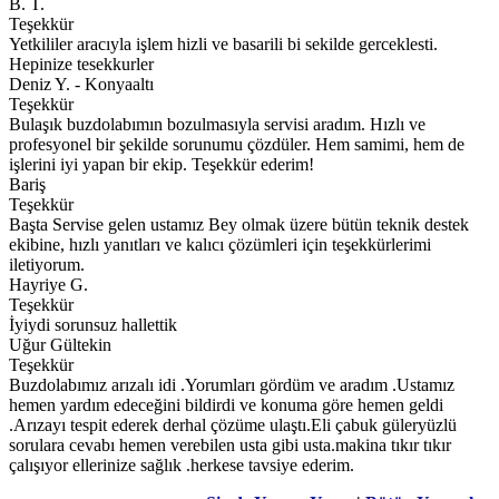
B. T.
Teşekkür
Yetkililer aracıyla işlem hizli ve basarili bi sekilde gerceklesti.
Hepinize tesekkurler
Deniz Y. - Konyaaltı
Teşekkür
Bulaşık buzdolabımın bozulmasıyla servisi aradım. Hızlı ve
profesyonel bir şekilde sorunumu çözdüler. Hem samimi, hem de
işlerini iyi yapan bir ekip. Teşekkür ederim!
Bariş
Teşekkür
Başta Servise gelen ustamız Bey olmak üzere bütün teknik destek
ekibine, hızlı yanıtları ve kalıcı çözümleri için teşekkürlerimi
iletiyorum.
Hayriye G.
Teşekkür
İyiydi sorunsuz hallettik
Uğur Gültekin
Teşekkür
Buzdolabımız arızalı idi .Yorumları gördüm ve aradım .Ustamız
hemen yardım edeceğini bildirdi ve konuma göre hemen geldi
.Arızayı tespit ederek derhal çözüme ulaştı.Eli çabuk güleryüzlü
sorulara cevabı hemen verebilen usta gibi usta.makina tıkır tıkır
çalışıyor ellerinize sağlık .herkese tavsiye ederim.