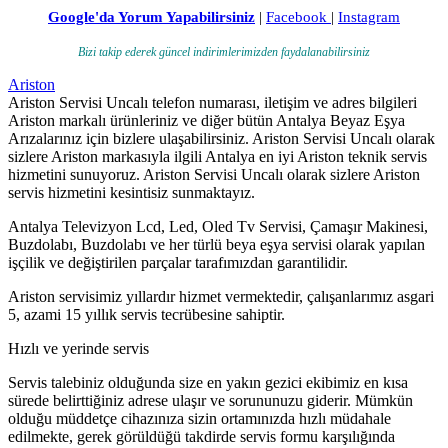
Google'da Yorum Yapabilirsiniz
|
Facebook
|
Instagram
Bizi takip ederek güncel indirimlerimizden faydalanabilirsiniz
Ariston
Ariston Servisi Uncalı telefon numarası, iletişim ve adres bilgileri
Ariston markalı ürünleriniz ve diğer bütün Antalya Beyaz Eşya
Arızalarınız için bizlere ulaşabilirsiniz. Ariston Servisi Uncalı olarak
sizlere Ariston markasıyla ilgili Antalya en iyi Ariston teknik servis
hizmetini sunuyoruz. Ariston Servisi Uncalı olarak sizlere Ariston
servis hizmetini kesintisiz sunmaktayız.
Antalya Televizyon Lcd, Led, Oled Tv Servisi, Çamaşır Makinesi,
Buzdolabı, Buzdolabı ve her türlü beya eşya servisi olarak yapılan
işçilik ve değiştirilen parçalar tarafımızdan garantilidir.
Ariston servisimiz yıllardır hizmet vermektedir, çalışanlarımız asgari
5, azami 15 yıllık servis tecrübesine sahiptir.
Hızlı ve yerinde servis
Servis talebiniz olduğunda size en yakın gezici ekibimiz en kısa
sürede belirttiğiniz adrese ulaşır ve sorununuzu giderir. Mümkün
olduğu müddetçe cihazınıza sizin ortamınızda hızlı müdahale
edilmekte, gerek görüldüğü takdirde servis formu karşılığında