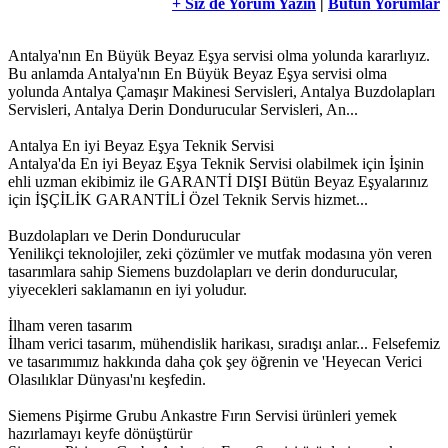
+ Siz de Yorum Yazın
|
Bütün Yorumlar
Antalya'nın En Büyük Beyaz Eşya servisi olma yolunda kararlıyız.
Bu anlamda Antalya'nın En Büyük Beyaz Eşya servisi olma
yolunda Antalya Çamaşır Makinesi Servisleri, Antalya Buzdolapları
Servisleri, Antalya Derin Dondurucular Servisleri, An...
Antalya En iyi Beyaz Eşya Teknik Servisi
Antalya'da En iyi Beyaz Eşya Teknik Servisi olabilmek için İşinin
ehli uzman ekibimiz ile GARANTİ DIŞI Bütün Beyaz Eşyalarınız
için İŞÇİLİK GARANTİLİ Özel Teknik Servis hizmet...
Buzdolapları ve Derin Dondurucular
Yenilikçi teknolojiler, zeki çözümler ve mutfak modasına yön veren
tasarımlara sahip Siemens buzdolapları ve derin dondurucular,
yiyecekleri saklamanın en iyi yoludur.
İlham veren tasarım
İlham verici tasarım, mühendislik harikası, sıradışı anlar... Felsefemiz
ve tasarımımız hakkında daha çok şey öğrenin ve 'Heyecan Verici
Olasılıklar Dünyası'nı keşfedin.
Siemens Pişirme Grubu Ankastre Fırın Servisi ürünleri yemek
hazırlamayı keyfe dönüştürür