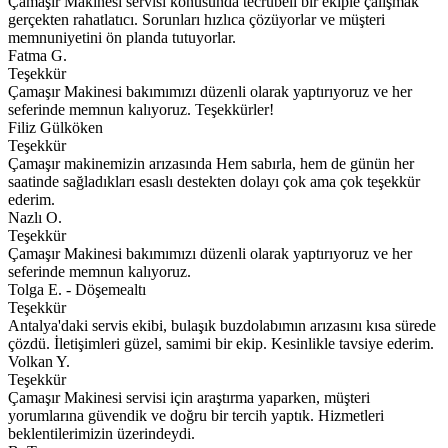
Çamaşır Makinesi servisi konusunda tecrübeli bir ekiple çalışmak
gerçekten rahatlatıcı. Sorunları hızlıca çözüyorlar ve müşteri
memnuniyetini ön planda tutuyorlar.
Fatma G.
Teşekkür
Çamaşır Makinesi bakımımızı düzenli olarak yaptırıyoruz ve her
seferinde memnun kalıyoruz. Teşekkürler!
Filiz Gülköken
Teşekkür
Çamaşır makinemizin arızasında Hem sabırla, hem de günün her
saatinde sağladıkları esaslı destekten dolayı çok ama çok teşekkür
ederim.
Nazlı O.
Teşekkür
Çamaşır Makinesi bakımımızı düzenli olarak yaptırıyoruz ve her
seferinde memnun kalıyoruz.
Tolga E. - Döşemealtı
Teşekkür
Antalya'daki servis ekibi, bulaşık buzdolabımın arızasını kısa sürede
çözdü. İletişimleri güzel, samimi bir ekip. Kesinlikle tavsiye ederim.
Volkan Y.
Teşekkür
Çamaşır Makinesi servisi için araştırma yaparken, müşteri
yorumlarına güvendik ve doğru bir tercih yaptık. Hizmetleri
beklentilerimizin üzerindeydi.