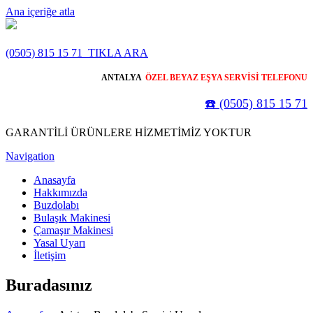
Ana içeriğe atla
(0505) 815 15 71
TIKLA ARA
ANTALYA
ÖZEL BEYAZ EŞYA SERVİSİ TELEFONU
☎️ (0505) 815 15 71
GARANTİLİ ÜRÜNLERE HİZMETİMİZ YOKTUR
Navigation
Anasayfa
Hakkımızda
Buzdolabı
Bulaşık Makinesi
Çamaşır Makinesi
Yasal Uyarı
İletişim
Buradasınız