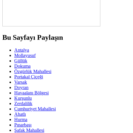
Bu Sayfayı Paylaşın
Antalya
Mollayusuf
Güllük
Dokuma
Özgürlük Mahallesi
Portakal Çiçeği
Varsak
Doyran
Havaalanı Bölgesi
Kurşunlu
Zerdalilik
Cumhuriyet Mahallesi
Ahatlı
Hurma
Pınarbaşı
Şafak Mahallesi