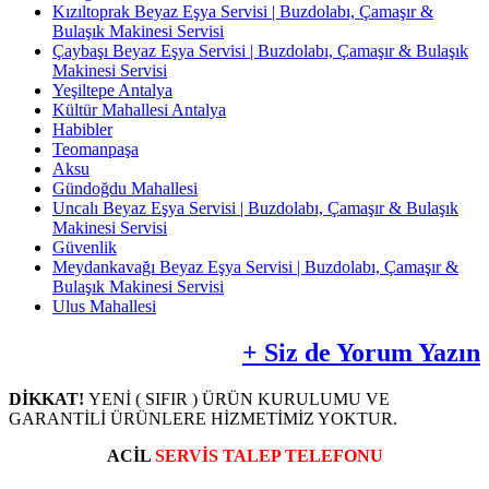
Kızıltoprak Beyaz Eşya Servisi | Buzdolabı, Çamaşır &
Bulaşık Makinesi Servisi
Çaybaşı Beyaz Eşya Servisi | Buzdolabı, Çamaşır & Bulaşık
Makinesi Servisi
Yeşiltepe Antalya
Kültür Mahallesi Antalya
Habibler
Teomanpaşa
Aksu
Gündoğdu Mahallesi
Uncalı Beyaz Eşya Servisi | Buzdolabı, Çamaşır & Bulaşık
Makinesi Servisi
Güvenlik
Meydankavağı Beyaz Eşya Servisi | Buzdolabı, Çamaşır &
Bulaşık Makinesi Servisi
Ulus Mahallesi
+ Siz de Yorum Yazın
DİKKAT!
YENİ ( SIFIR ) ÜRÜN KURULUMU VE
GARANTİLİ ÜRÜNLERE HİZMETİMİZ YOKTUR.
ACİL
SERVİS TALEP TELEFONU