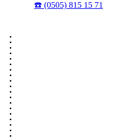
☎️ (0505) 815 15 71
Sitemizde ismi geçen logo ve markalar ilgili firmaların tescilli markalarıdır. Firmamız, Web
sitemizde adı geçen markalara Özel Servis Hizmeti sağlamaktadır.