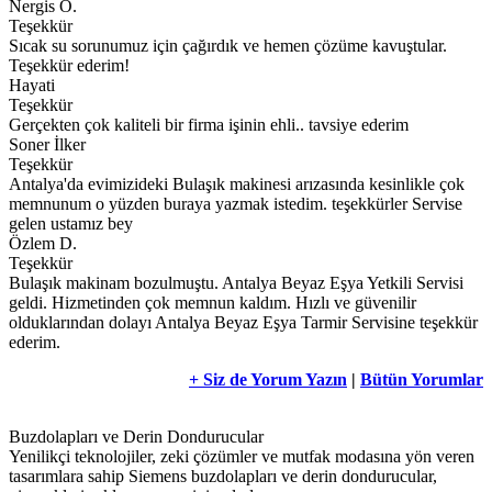
Nergis O.
Teşekkür
Sıcak su sorunumuz için çağırdık ve hemen çözüme kavuştular.
Teşekkür ederim!
Hayati
Teşekkür
Gerçekten çok kaliteli bir firma işinin ehli.. tavsiye ederim
Soner İlker
Teşekkür
Antalya'da evimizideki Bulaşık makinesi arızasında kesinlikle çok
memnunum o yüzden buraya yazmak istedim. teşekkürler Servise
gelen ustamız bey
Özlem D.
Teşekkür
Bulaşık makinam bozulmuştu. Antalya Beyaz Eşya Yetkili Servisi
geldi. Hizmetinden çok memnun kaldım. Hızlı ve güvenilir
olduklarından dolayı Antalya Beyaz Eşya Tarmir Servisine teşekkür
ederim.
+ Siz de Yorum Yazın
|
Bütün Yorumlar
Buzdolapları ve Derin Dondurucular
Yenilikçi teknolojiler, zeki çözümler ve mutfak modasına yön veren
tasarımlara sahip Siemens buzdolapları ve derin dondurucular,