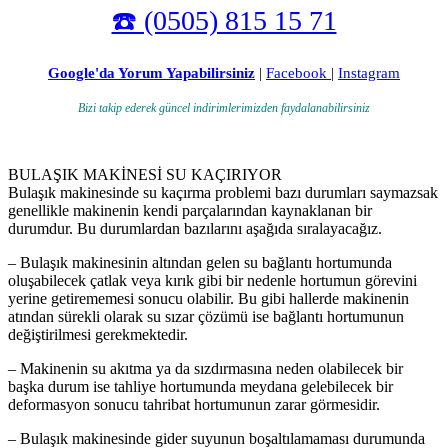
☎️ (0505) 815 15 71
Google'da Yorum Yapabilirsiniz
|
Facebook
|
Instagram
Bizi takip ederek güncel indirimlerimizden faydalanabilirsiniz
BULAŞIK MAKİNESİ SU KAÇIRIYOR
Bulaşık makinesinde su kaçırma problemi bazı durumları saymazsak
genellikle makinenin kendi parçalarından kaynaklanan bir
durumdur. Bu durumlardan bazılarını aşağıda sıralayacağız.
– Bulaşık makinesinin altından gelen su bağlantı hortumunda
oluşabilecek çatlak veya kırık gibi bir nedenle hortumun görevini
yerine getirememesi sonucu olabilir. Bu gibi hallerde makinenin
atından sürekli olarak su sızar çözümü ise bağlantı hortumunun
değiştirilmesi gerekmektedir.
– Makinenin su akıtma ya da sızdırmasına neden olabilecek bir
başka durum ise tahliye hortumunda meydana gelebilecek bir
deformasyon sonucu tahribat hortumunun zarar görmesidir.
– Bulaşık makinesinde gider suyunun boşaltılamaması durumunda