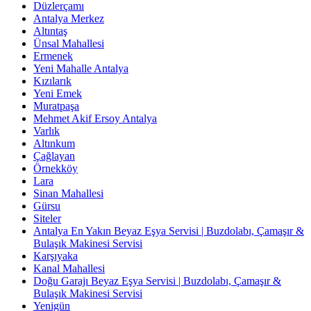
Düzlerçamı
Antalya Merkez
Altıntaş
Ünsal Mahallesi
Ermenek
Yeni Mahalle Antalya
Kızılarık
Yeni Emek
Muratpaşa
Mehmet Akif Ersoy Antalya
Varlık
Altınkum
Çağlayan
Örnekköy
Lara
Sinan Mahallesi
Gürsu
Siteler
Antalya En Yakın Beyaz Eşya Servisi | Buzdolabı, Çamaşır &
Bulaşık Makinesi Servisi
Karşıyaka
Kanal Mahallesi
Doğu Garajı Beyaz Eşya Servisi | Buzdolabı, Çamaşır &
Bulaşık Makinesi Servisi
Yenigün