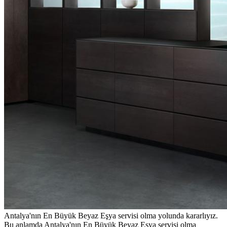
Antalya'nın En Büyük Beyaz Eşya servisi olma yolunda kararlıyız.
Bu anlamda Antalya'nın En Büyük Beyaz Eşya servisi olma