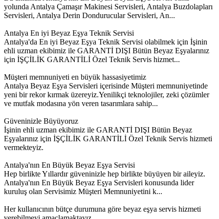
yolunda Antalya Çamaşır Makinesi Servisleri, Antalya Buzdolapları
Servisleri, Antalya Derin Dondurucular Servisleri, An...
Antalya En iyi Beyaz Eşya Teknik Servisi
Antalya'da En iyi Beyaz Eşya Teknik Servisi olabilmek için İşinin
ehli uzman ekibimiz ile GARANTİ DIŞI Bütün Beyaz Eşyalarınız
için İŞÇİLİK GARANTİLİ Özel Teknik Servis hizmet...
Müşteri memnuniyeti en büyük hassasiyetimiz
Antalya Beyaz Eşya Servisleri içerisinde Müşteri memnuniyetinde
yeni bir rekor kırmak üzereyiz.Yenilikçi teknolojiler, zeki çözümler
ve mutfak modasına yön veren tasarımlara sahip...
Güveninizle Büyüyoruz
İşinin ehli uzman ekibimiz ile GARANTİ DIŞI Bütün Beyaz
Eşyalarınız için İŞÇİLİK GARANTİLİ Özel Teknik Servis hizmeti
vermekteyiz.
Antalya'nın En Büyük Beyaz Eşya Servisi
Hep birlikte Yıllardır güveninizle hep birlikte büyüyen bir aileyiz.
Antalya'nın En Büyük Beyaz Eşya Servisleri konusunda lider
kuruluş olan Servisimiz Müşteri Memnuniyetini k...
Her kullanıcının bütçe durumuna göre beyaz eşya servis hizmeti
verebilmeyi amaçlamaktayız.