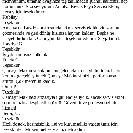
memnunum, umarım ayağınıza taş takılmadan şuanki kalitenizi hep
korursunuz. Sizi seviyorum Antalya Beyaz Eşya Servisi Ekibi,
herşey için teşekkürler.
Kubilay
Teşekkür
Antalya'da Buzdolabı arızamda teknik servis ekibinizin sorunu
çözmesinde ve geri dönüş hızınıza hayran kaldım. Başka ne
isteyebilirdim ki... Canı gönülden teşekkür ederim. Saygılarımla
Hayriye G.
Teşekkür
İyiydi sorunsuz hallettik
Funda G.
Teşekkür
Çamaşır Makinesi bakımı için gelen ekip, detaylı bir temizlik ve
kontrol gerçekleştirerek Çamaşır Makinesimizin performansını
artırdı. Çok memnun kaldık.
Onur P.
Teşekkür
Çamaşır Makinesi arızasıyla ilgili endişeliydik, ancak servis ekibi
sorunu hızlıca tespit edip çözdü. Güvenilir ve profesyonel bir
hizmet!
Sertaç U.
Teşekkür
Hızlı destek, kesintisizlik, ilgi ve kurumsallığı yaşattığınız için
teşekkürler. Mükemmel servis hizmeti aldım.