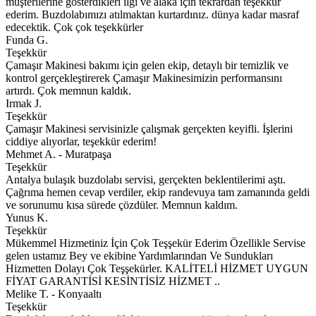
müşterilerine gösterdikleri ilgi ve alaka için tekrardan teşekkür
ederim. Buzdolabımızı atılmaktan kurtardınız. dünya kadar masraf
edecektik. Çok çok teşekkürler
Funda G.
Teşekkür
Çamaşır Makinesi bakımı için gelen ekip, detaylı bir temizlik ve
kontrol gerçekleştirerek Çamaşır Makinesimizin performansını
artırdı. Çok memnun kaldık.
Irmak J.
Teşekkür
Çamaşır Makinesi servisinizle çalışmak gerçekten keyifli. İşlerini
ciddiye alıyorlar, teşekkür ederim!
Mehmet A. - Muratpaşa
Teşekkür
Antalya bulaşık buzdolabı servisi, gerçekten beklentilerimi aştı.
Çağrıma hemen cevap verdiler, ekip randevuya tam zamanında geldi
ve sorunumu kısa sürede çözdüler. Memnun kaldım.
Yunus K.
Teşekkür
Mükemmel Hizmetiniz İçin Çok Teşşekür Ederim Özellikle Servise
gelen ustamız Bey ve ekibine Yardımlarından Ve Sundukları
Hizmetten Dolayı Çok Teşşekürler. KALİTELİ HİZMET UYGUN
FİYAT GARANTİSİ KESİNTİSİZ HİZMET ..
Melike T. - Konyaaltı
Teşekkür