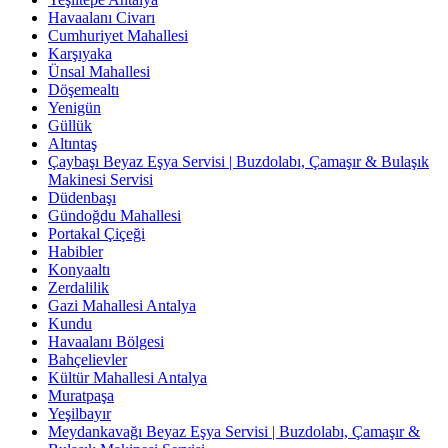
Havaalanı Civarı
Cumhuriyet Mahallesi
Karşıyaka
Ünsal Mahallesi
Döşemealtı
Yenigün
Güllük
Altıntaş
Çaybaşı Beyaz Eşya Servisi | Buzdolabı, Çamaşır & Bulaşık
Makinesi Servisi
Düdenbaşı
Gündoğdu Mahallesi
Portakal Çiçeği
Habibler
Konyaaltı
Zerdalilik
Gazi Mahallesi Antalya
Kundu
Havaalanı Bölgesi
Bahçelievler
Kültür Mahallesi Antalya
Muratpaşa
Yeşilbayır
Meydankavağı Beyaz Eşya Servisi | Buzdolabı, Çamaşır &