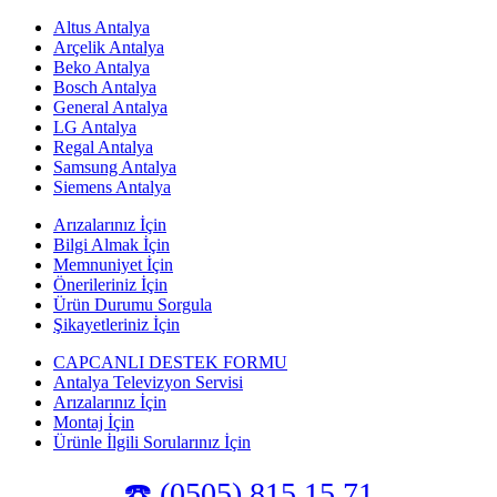
Altus Antalya
Arçelik Antalya
Beko Antalya
Bosch Antalya
General Antalya
LG Antalya
Regal Antalya
Samsung Antalya
Siemens Antalya
Arızalarınız İçin
Bilgi Almak İçin
Memnuniyet İçin
Önerileriniz İçin
Ürün Durumu Sorgula
Şikayetleriniz İçin
CAPCANLI DESTEK FORMU
Antalya Televizyon Servisi
Arızalarınız İçin
Montaj İçin
Ürünle İlgili Sorularınız İçin
☎️ (0505) 815 15 71