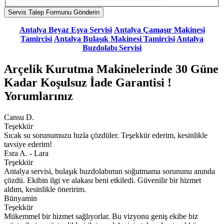
Antalya Beyaz Eşya Servisi
Antalya Çamaşır Makinesi
Tamircisi
Antalya Bulaşık Makinesi Tamircisi
Antalya
Buzdolabı Servisi
Arçelik Kurutma Makinelerinde 30 Güne
Kadar Koşulsuz İade Garantisi !
Yorumlarınız
Cansu D.
Teşekkür
Sıcak su sorunumuzu hızla çözdüler. Teşekkür ederim, kesinlikle
tavsiye ederim!
Esra A. - Lara
Teşekkür
Antalya servisi, bulaşık buzdolabımın soğutmama sorununu anında
çözdü. Ekibin ilgi ve alakası beni etkiledi. Güvenilir bir hizmet
aldım, kesinlikle öneririm.
Bünyamin
Teşekkür
Mükemmel bir hizmet sağlıyorlar. Bu vizyonu geniş ekibe biz