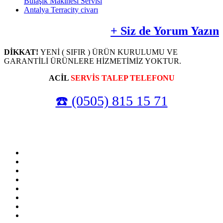
Bulaşık Makinesi Servisi
Antalya Terracity civarı
+ Siz de Yorum Yazın
DİKKAT!
YENİ ( SIFIR ) ÜRÜN KURULUMU VE
GARANTİLİ ÜRÜNLERE HİZMETİMİZ YOKTUR.
ACİL
SERVİS TALEP TELEFONU
☎️ (0505) 815 15 71
Sitemizde ismi geçen logo ve markalar ilgili firmaların tescilli markalarıdır. Firmamız, Web
sitemizde adı geçen markalara Özel Servis Hizmeti sağlamaktadır.