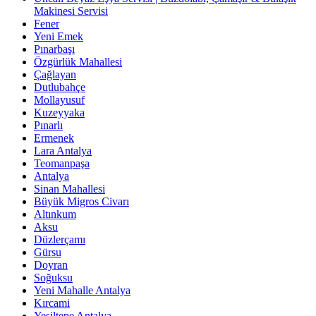
Makinesi Servisi
Fener
Yeni Emek
Pınarbaşı
Özgürlük Mahallesi
Çağlayan
Dutlubahçe
Mollayusuf
Kuzeyyaka
Pınarlı
Ermenek
Lara Antalya
Teomanpaşa
Antalya
Sinan Mahallesi
Büyük Migros Civarı
Altınkum
Aksu
Düzlerçamı
Gürsu
Doyran
Soğuksu
Yeni Mahalle Antalya
Kırcami
Yeşiltepe Antalya