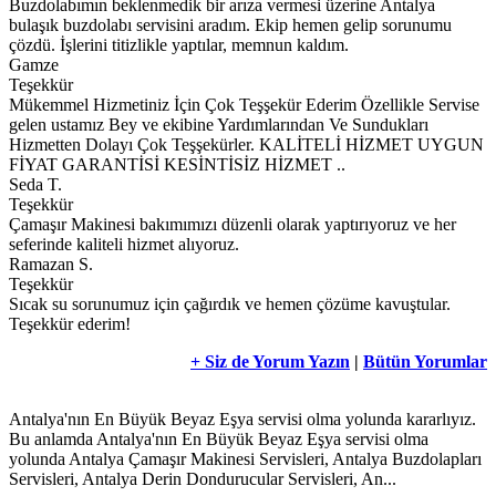
Buzdolabımın beklenmedik bir arıza vermesi üzerine Antalya
bulaşık buzdolabı servisini aradım. Ekip hemen gelip sorunumu
çözdü. İşlerini titizlikle yaptılar, memnun kaldım.
Gamze
Teşekkür
Mükemmel Hizmetiniz İçin Çok Teşşekür Ederim Özellikle Servise
gelen ustamız Bey ve ekibine Yardımlarından Ve Sundukları
Hizmetten Dolayı Çok Teşşekürler. KALİTELİ HİZMET UYGUN
FİYAT GARANTİSİ KESİNTİSİZ HİZMET ..
Seda T.
Teşekkür
Çamaşır Makinesi bakımımızı düzenli olarak yaptırıyoruz ve her
seferinde kaliteli hizmet alıyoruz.
Ramazan S.
Teşekkür
Sıcak su sorunumuz için çağırdık ve hemen çözüme kavuştular.
Teşekkür ederim!
+ Siz de Yorum Yazın
|
Bütün Yorumlar
Antalya'nın En Büyük Beyaz Eşya servisi olma yolunda kararlıyız.
Bu anlamda Antalya'nın En Büyük Beyaz Eşya servisi olma
yolunda Antalya Çamaşır Makinesi Servisleri, Antalya Buzdolapları
Servisleri, Antalya Derin Dondurucular Servisleri, An...