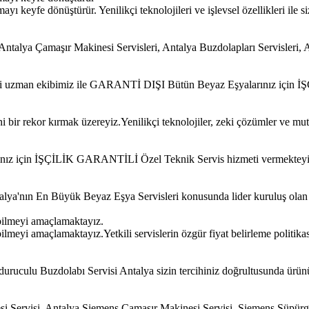
 keyfe dönüştürür. Yenilikçi teknolojileri ve işlevsel özellikleri ile si
alya Çamaşır Makinesi Servisleri, Antalya Buzdolapları Servisleri, A
 ehli uzman ekibimiz ile GARANTİ DIŞI Bütün Beyaz Eşyalarınız için
bir rekor kırmak üzereyiz.Yenilikçi teknolojiler, zeki çözümler ve mut
ınız için İŞÇİLİK GARANTİLİ Özel Teknik Servis hizmeti vermekteyi
Antalya'nın En Büyük Beyaz Eşya Servisleri konusunda lider kuruluş ola
bilmeyi amaçlamaktayız.
meyi amaçlamaktayız.Yetkili servislerin özgür fiyat belirleme politikas
uruculu Buzdolabı Servisi Antalya sizin tercihiniz doğrultusunda ürün
si Servisi, Antalya Siemens Çamaşır Makinesi Servisi, Siemens Süpür