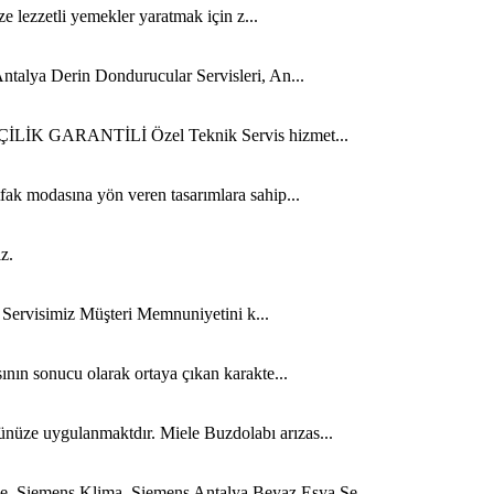
ze lezzetli yemekler yaratmak için z...
ntalya Derin Dondurucular Servisleri, An...
 İŞÇİLİK GARANTİLİ Özel Teknik Servis hizmet...
fak modasına yön veren tasarımlara sahip...
z.
n Servisimiz Müşteri Memnuniyetini k...
ının sonucu olarak ortaya çıkan karakte...
ünüze uygulanmaktdır. Miele Buzdolabı arızas...
ge, Siemens Klima. Siemens Antalya Beyaz Eşya Se...