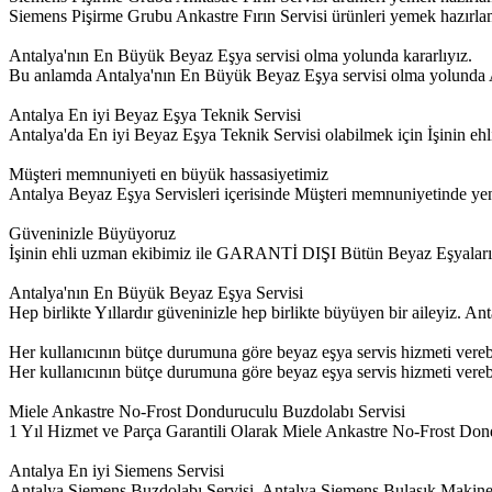
Siemens Pişirme Grubu Ankastre Fırın Servisi ürünleri yemek hazırlamayı
Antalya'nın En Büyük Beyaz Eşya servisi olma yolunda kararlıyız.
Bu anlamda Antalya'nın En Büyük Beyaz Eşya servisi olma yolunda Ant
Antalya En iyi Beyaz Eşya Teknik Servisi
Antalya'da En iyi Beyaz Eşya Teknik Servisi olabilmek için İşinin
Müşteri memnuniyeti en büyük hassasiyetimiz
Antalya Beyaz Eşya Servisleri içerisinde Müşteri memnuniyetinde yeni 
Güveninizle Büyüyoruz
İşinin ehli uzman ekibimiz ile GARANTİ DIŞI Bütün Beyaz Eşyalar
Antalya'nın En Büyük Beyaz Eşya Servisi
Hep birlikte Yıllardır güveninizle hep birlikte büyüyen bir aileyiz. 
Her kullanıcının bütçe durumuna göre beyaz eşya servis hizmeti vere
Her kullanıcının bütçe durumuna göre beyaz eşya servis hizmeti verebil
Miele Ankastre No-Frost Donduruculu Buzdolabı Servisi
1 Yıl Hizmet ve Parça Garantili Olarak Miele Ankastre No-Frost Dond
Antalya En iyi Siemens Servisi
Antalya Siemens Buzdolabı Servisi, Antalya Siemens Bulaşık Makine