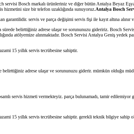
ch servisi Bosch markalı ürünleriniz ve diğer bütün Antalya Beyaz Eşya A
is hizmetini size bir telefon uzaklığında sunuyoruz.
Antalya Bosch Serv
n garantilidir. servis ve parça değişimi servis fişi ile kayıt altına alın
a sürede belirttiğiniz adrese ulaşır ve sorununuzu gideririz. Bosch Se
ılığında atölyemize alınmaktadır. Bosch Servisi Antalya Geniş yedek pa
azami 15 yıllık servis tecrübesine sahiptir.
de belirttiğiniz adrese ulaşır ve sorununuzu giderir. mümkün olduğu müd
samlı servis hizmeti vermekteyiz. parça bulunamadı, tamir edilemiyor g
 azami 15 yıllık servis tecrübesine sahiptir. gerekli teknik bilgiye sahip