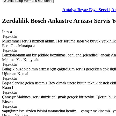
Antalya Beyaz Eşya Servisi
An
Zerdalilik Bosch Ankastre Arızası Servis 
İrazca
Teşekkür
Mükemmel servis hizmeti aldım. Her soruma sabır ve büyük yetkinlikl
Ferit G. - Muratpaşa
Teşekkür
Buzdolabımın ani bir şekilde bozulması beni endişelendirdi, ancak An
Mehmet Y. - Konyaaltı
Teşekkür
Bulaşık buzdolabımın arızası için çağırdığım servis gerçekten çok ilgi
Uğurcan Kemal
Teşekkür
Başta Servise gelen ustamız Bey olmak üzere bütün teknik destek ekibin
Kaan L.
Teşekkür
Çamaşır Makinesi servisinizle çalışmak gerçek bir zevkti. İşlerini bu ka
Birsen
Teşekkür
yaptığınız işte sizden iyisini tanımadım henüz ... çamşır makinemizi ye
Ümran Akmeşe