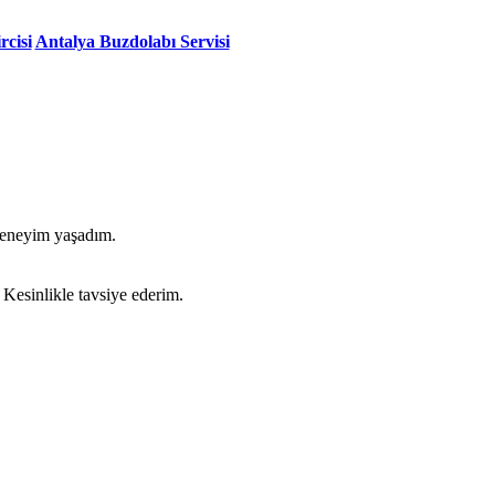
rcisi
Antalya Buzdolabı Servisi
 deneyim yaşadım.
 Kesinlikle tavsiye ederim.