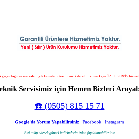
i geçen logo ve markalar ilgili firmaların tescilli markalarıdır. Bu markaya ÖZEL SERVİS hizmet
eknik Servisimiz için Hemen Bizleri Arayabi
☎️ (0505) 815 15 71
Google'da Yorum Yapabilirsiniz
|
Facebook
|
Instagram
Bizi takip ederek güncel indirimlerimizden faydalanabilirsiniz