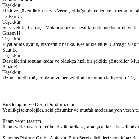
Teşekkür
Hızlı ve güvenilir bir servis.Vermiş olduğu hizmetten çok memnun kal
Tarkan U.
Teşekkür
Servis ekibi, Çamaşır Makinesimizin spesifik modeline hakimdi ve bu,
Gizem H.
Teşekkür
Fiyatlarınız uygun, hizmetiniz harika. Kesinlikle en iyi Çamaşır Makin
Suat B.
Teşekkür
Desteklerini sonuna kadar ve oldukça hızlı bir şekilde gösterdiler. M
Pınar R.
Teşekkür
Uzun süredir müşterinizim ve her seferinde memnun kalıyorum. Teşe
Buzdolapları ve Derin Dondurucular
Yenilikçi teknolojiler, zeki çözümler ve mutfak modasına yön veren ta
İlham veren tasarım
İlham verici tasarım, mühendislik harikası, sıradışı anlar... Felsefem
Siemens Pişirme Grubu Ankastre Fırın Servisi ürünleri yemek hazırla