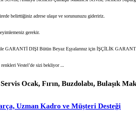
ede belirttiğiniz adrese ulaşır ve sorununuzu gideririz.
neyimlemeniz gerekir.
iz ile GARANTİ DIŞI Bütün Beyaz Eşyalarınız için İŞÇİLİK GARANTİL
nkleri Vestel’de sizi bekliyor ...
 Servis Ocak, Fırın, Buzdolabı, Bulaşık Ma
 Parça, Uzman Kadro ve Müşteri Desteği