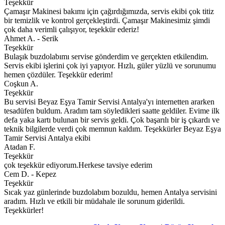
Teşekkür
Çamaşır Makinesi bakımı için çağırdığımızda, servis ekibi çok titiz
bir temizlik ve kontrol gerçekleştirdi. Çamaşır Makinesimiz şimdi
çok daha verimli çalışıyor, teşekkür ederiz!
Ahmet A. - Serik
Teşekkür
Bulaşık buzdolabımı servise gönderdim ve gerçekten etkilendim.
Servis ekibi işlerini çok iyi yapıyor. Hızlı, güler yüzlü ve sorunumu
hemen çözdüler. Teşekkür ederim!
Coşkun A.
Teşekkür
Bu servisi Beyaz Eşya Tamir Servisi Antalya'yı internetten ararken
tesadüfen buldum. Aradım tam söyledikleri saatte geldiler. Evime ilk
defa yaka kartı bulunan bir servis geldi. Çok başarılı bir iş çıkardı ve
teknik bilgilerde verdi çok memnun kaldım. Teşekkürler Beyaz Eşya
Tamir Servisi Antalya ekibi
Atadan F.
Teşekkür
çok teşekkür ediyorum.Herkese tavsiye ederim
Cem D. - Kepez
Teşekkür
Sıcak yaz günlerinde buzdolabım bozuldu, hemen Antalya servisini
aradım. Hızlı ve etkili bir müdahale ile sorunum giderildi.
Teşekkürler!