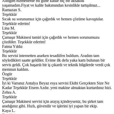
Aldığım hizmetlerde bu güne kadar hiç bir aksaklık
yaşamadım.Fiyat ve kalite bakımından kesinlikle tartışılmaz...
Ramazan S.
Teşekkür
Sıcak su sorunumuz için çağırdık ve hemen çözüme kavuştular.
Teşekkür ederim!
Lina M.
Teşekkür
Çamaşır Makinesi tamiri için çağırdık ve hemen sorunumuzu
çözdüler. Teşekkür ederim!
Fatma Yıldız
Teşekkür
Bu servisi internetten ararken tesadüfen buldum. Aradım tam
söyledikleri saatte geldiler. Evime ilk defa yaka kartı bulunan bir
servis geldi. Çok başarılı bir iş çıkardı ve teknik bilgilerde verdi çok
memnun kaldım.
Özgür
Teşekkür
İyi ki Varsınız Antalya Beyaz esya servisi Ekibi Gerçekten Size Ne
Kadar Teşekkür Etsem Azdır. yeni makine almaktan kurtardınız bizi.
Zehra A.
Teşekkür
Çamaşır Makinesi servisi için arayış içindeyseniz, bu şirket tam
aradığınız gibi. Hızlı, güvenilir ve işlerini iyi yapan bir ekip.
Kaya L.