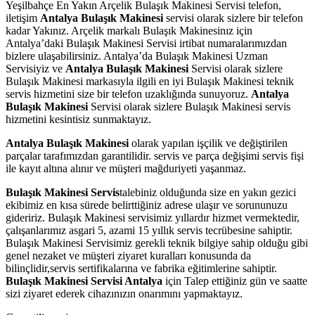
Yeşilbahçe En Yakın Arçelik Bulaşık Makinesi Servisi telefon,
iletişim
Antalya Bulaşık Makinesi
servisi olarak sizlere bir telefon
kadar Yakınız. Arçelik markalı Bulaşık Makinesinız için
Antalya’daki Bulaşık Makinesi Servisi irtibat numaralarımızdan
bizlere ulaşabilirsiniz. Antalya’da Bulaşık Makinesi Uzman
Servisiyiz ve
Antalya Bulaşık Makinesi
Servisi olarak sizlere
Bulaşık Makinesi markasıyla ilgili en iyi Bulaşık Makinesi teknik
servis hizmetini size bir telefon uzaklığında sunuyoruz.
Antalya
Bulaşık Makinesi
Servisi olarak sizlere Bulaşık Makinesi servis
hizmetini kesintisiz sunmaktayız.
Antalya Bulaşık Makinesi
olarak yapılan işçilik ve değiştirilen
parçalar tarafımızdan garantilidir. servis ve parça değişimi servis fişi
ile kayıt altına alınır ve müşteri mağduriyeti yaşanmaz.
Bulaşık Makinesi Servis
talebiniz olduğunda size en yakın gezici
ekibimiz en kısa sürede belirttiğiniz adrese ulaşır ve sorununuzu
gideririz. Bulaşık Makinesi servisimiz yıllardır hizmet vermektedir,
çalışanlarımız asgari 5, azami 15 yıllık servis tecrübesine sahiptir.
Bulaşık Makinesi Servisimiz gerekli teknik bilgiye sahip olduğu gibi
genel nezaket ve müşteri ziyaret kuralları konusunda da
bilinçlidir,servis sertifikalarına ve fabrika eğitimlerine sahiptir.
Bulaşık Makinesi Servisi Antalya
için Talep ettiğiniz gün ve saatte
sizi ziyaret ederek cihazınızın onarımını yapmaktayız.