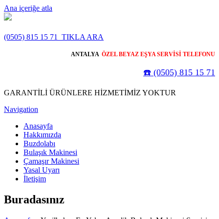
Ana içeriğe atla
(0505) 815 15 71
TIKLA ARA
ANTALYA
ÖZEL BEYAZ EŞYA SERVİSİ TELEFONU
☎️ (0505) 815 15 71
GARANTİLİ ÜRÜNLERE HİZMETİMİZ YOKTUR
Navigation
Anasayfa
Hakkımızda
Buzdolabı
Bulaşık Makinesi
Çamaşır Makinesi
Yasal Uyarı
İletişim
Buradasınız