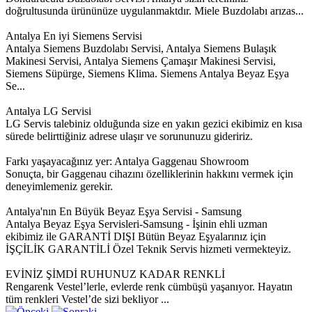
doğrultusunda ürününüze uygulanmaktdır. Miele Buzdolabı arızas...
Antalya En iyi Siemens Servisi
Antalya Siemens Buzdolabı Servisi, Antalya Siemens Bulaşık
Makinesi Servisi, Antalya Siemens Çamaşır Makinesi Servisi,
Siemens Süpürge, Siemens Klima. Siemens Antalya Beyaz Eşya
Se...
Antalya LG Servisi
LG Servis talebiniz olduğunda size en yakın gezici ekibimiz en kısa
sürede belirttiğiniz adrese ulaşır ve sorununuzu gideririz.
Farkı yaşayacağınız yer: Antalya Gaggenau Showroom
Sonuçta, bir Gaggenau cihazını özelliklerinin hakkını vermek için
deneyimlemeniz gerekir.
Antalya'nın En Büyük Beyaz Eşya Servisi - Samsung
Antalya Beyaz Eşya Servisleri-Samsung - İşinin ehli uzman
ekibimiz ile GARANTİ DIŞI Bütün Beyaz Eşyalarınız için
İŞÇİLİK GARANTİLİ Özel Teknik Servis hizmeti vermekteyiz.
EVİNİZ ŞİMDİ RUHUNUZ KADAR RENKLİ
Rengarenk Vestel’lerle, evlerde renk cümbüşü yaşanıyor. Hayatın
tüm renkleri Vestel’de sizi bekliyor ...