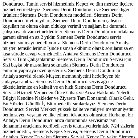
Dondurucu Tamiri servisi hizmetimiz Kepez ve tüm merkez ilçelere
hizmet vermekteyiz. Siemens Derin Dondurucu ve Siemens diğer
ürünleri; Siemens Derin Dondurucu modelleri, Siemens Derin
Dondurucu üretim yılları, Siemens Derin Dondurucu çalışma
koşulları ne olursa olsun oldukça verimli ve sağlam bir durumda
çalışmaya devam etmektedirler. Siemens Derin Dondurucu ortalama
garanti süresi en az 2 yıldır. Siemens Derin Dondurucu servis
hizmeti sunmayı hedefliyoruz. Siemens Derin Dondurucu Antalya
müşteri temsilcilerimiz İşinde uzman ekibimiz olarak sorularınıza en
kısa sürede cevap vermektedir. Antalya Siemens Derin Dondurucu
Servisi Tüm Çalışanlarımız Siemens Derin Dondurucu Servisi için
Sizi başka bir masraflara sokmadan Siemens Derin Dondurucu
tamirini yapmaya özen gösteririz. Siemens Derin Dondurucu
Antalya servisi olarak Müşteri memnuniyetini hedefleyen bir
anlayışa sahibiz. Siemens Derin Dondurucu servis ağı ile
tüketicilerimize en kaliteli ve en hızlı Siemens Derin Dondurucu
Servisi Hizmeti Vermeden Önce Cihaz ve Arıza Hakkında Yeterli
Bilgiyi Kendine Nakleder ve Ziyarete Tam Donanımlı Olarak Gelir.
Bu Yüzden Günlük İş Bitirmede ilk sıralardayız. Siemens Derin
Dondurucu Servisi Merkezi yüksek kalite ve müşteri memnuniyetini
benimseyen yaşatan ve ilke edinen tek adres olmuştur. Herhangi bir
Antalya Derin Dondurucu arıza durumunda servisimiz tam
donanımlı araçlamız tecrübeli servis teknisiyenlerimizle 7/24 sizlerin
hizmetindedir., Siemens Kepez Servisi, Siemens Derin Dondurucu
Antalya, Kepez En yakın Siemens Servisi, Kepez En yakın Siemens