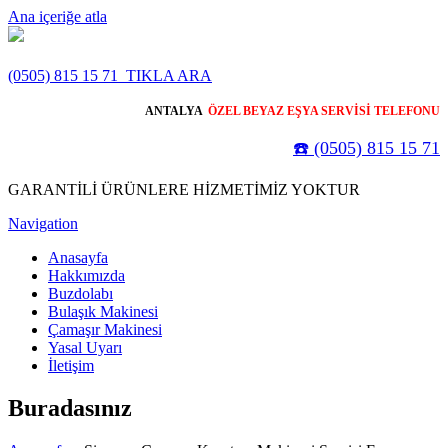
Ana içeriğe atla
(0505) 815 15 71
TIKLA ARA
ANTALYA
ÖZEL BEYAZ EŞYA SERVİSİ TELEFONU
☎️ (0505) 815 15 71
GARANTİLİ ÜRÜNLERE HİZMETİMİZ YOKTUR
Navigation
Anasayfa
Hakkımızda
Buzdolabı
Bulaşık Makinesi
Çamaşır Makinesi
Yasal Uyarı
İletişim
Buradasınız