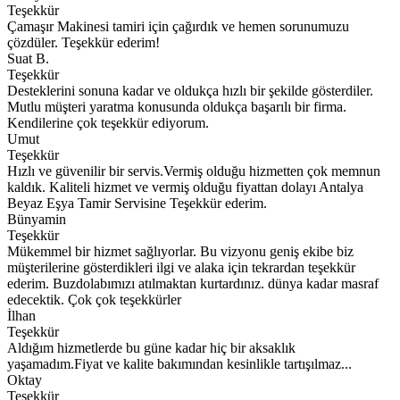
Teşekkür
Çamaşır Makinesi tamiri için çağırdık ve hemen sorunumuzu
çözdüler. Teşekkür ederim!
Suat B.
Teşekkür
Desteklerini sonuna kadar ve oldukça hızlı bir şekilde gösterdiler.
Mutlu müşteri yaratma konusunda oldukça başarılı bir firma.
Kendilerine çok teşekkür ediyorum.
Umut
Teşekkür
Hızlı ve güvenilir bir servis.Vermiş olduğu hizmetten çok memnun
kaldık. Kaliteli hizmet ve vermiş olduğu fiyattan dolayı Antalya
Beyaz Eşya Tamir Servisine Teşekkür ederim.
Bünyamin
Teşekkür
Mükemmel bir hizmet sağlıyorlar. Bu vizyonu geniş ekibe biz
müşterilerine gösterdikleri ilgi ve alaka için tekrardan teşekkür
ederim. Buzdolabımızı atılmaktan kurtardınız. dünya kadar masraf
edecektik. Çok çok teşekkürler
İlhan
Teşekkür
Aldığım hizmetlerde bu güne kadar hiç bir aksaklık
yaşamadım.Fiyat ve kalite bakımından kesinlikle tartışılmaz...
Oktay
Teşekkür