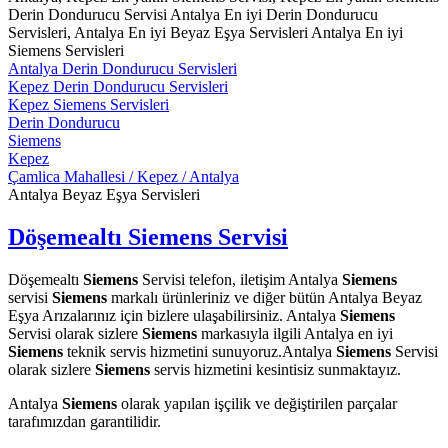
Derin Dondurucu Servisi Antalya En iyi Derin Dondurucu
Servisleri, Antalya En iyi Beyaz Eşya Servisleri Antalya En iyi
Siemens Servisleri
Antalya Derin Dondurucu Servisleri
Kepez Derin Dondurucu Servisleri
Kepez Siemens Servisleri
Derin Dondurucu
Siemens
Kepez
Çamlica Mahallesi / Kepez / Antalya
Antalya Beyaz Eşya Servisleri
Döşemealtı Siemens Servisi
Döşemealtı
Siemens
Servisi telefon, iletişim Antalya
Siemens
servisi
Siemens
markalı ürünleriniz ve diğer bütün Antalya Beyaz
Eşya Arızalarınız için bizlere ulaşabilirsiniz. Antalya
Siemens
Servisi olarak sizlere
Siemens
markasıyla ilgili Antalya en iyi
Siemens
teknik servis hizmetini sunuyoruz.Antalya
Siemens
Servisi
olarak sizlere
Siemens
servis hizmetini kesintisiz sunmaktayız.
Antalya
Siemens
olarak yapılan işçilik ve değiştirilen parçalar
tarafımızdan garantilidir.