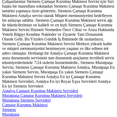
Çalışanlarımız Siemens Çamaşır Kurutma Makinesi Servisi için Sizi
başka bir masraflara sokmadan Siemens Çamaşır Kurutma Makinesi
tamirini yapmaya özen gösteririz. Siemens Çamaşır Kurutma
Makinesi Antalya servisi olarak Müşteri memnuniyetini hedefleyen
bir anlayışa sahibiz. Siemens Çamaşır Kurutma Makinesi servis ağı
ile tüketicilerimize en kaliteli ve en hızlı Siemens Çamaşır Kurutma
Makinesi Servisi Hizmeti Vermeden Önce Cihaz ve Arıza Hakkında
Yeterli Bilgiyi Kendine Nakleder ve Ziyarete Tam Donanımlı
Olarak Gelir. Bu Yüzden Günlük İş Bitirmede ilk sıralardayız.
Siemens Çamaşır Kurutma Makinesi Servisi Merkezi yüksek kalite
ve müşteri memnuniyetini benimseyen yaşatan ve ilke edinen tek
adres olmuştur. Herhangi bir Antalya Çamaşır Kurutma Makinesi
arıza durumunda servisimiz tam donanımlı araçlamız tecrübeli servis
teknisiyenlerimizle 7/24 sizlerin hizmetindedir., Siemens Muratpaşa
Servisi, Siemens Çamaşır Kurutma Makinesi Antalya, Muratpaşa En
yakın Siemens Servisi, Muratpaşa En yakın Siemens Çamaşır
Kurutma Makinesi Servisi Antalya En iyi Çamaşır Kurutma
Makinesi Servisleri, Antalya En iyi Beyaz Eşya Servisleri Antalya
En iyi Siemens Servisleri
Antalya Çamaşır Kurutma Makinesi Servisleri
Muratpaşa Çamaşır Kurutma Makinesi Servisleri
Muratpaşa Siemens Servisleri
Çamaşır Kurutma Makinesi
Siemens
Muratpaşa