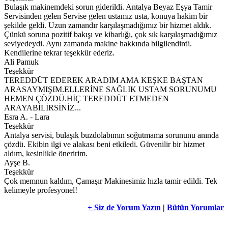
Bulaşık makinemdeki sorun giderildi. Antalya Beyaz Eşya Tamir
Servisinden gelen Servise gelen ustamız usta, konuya hakim bir
şekilde geldi. Uzun zamandır karşılaşmadığımız bir hizmet aldık.
Çünkü soruna pozitif bakışı ve kibarlığı, çok sık karşılaşmadığımız
seviyedeydi. Aynı zamanda makine hakkında bilgilendirdi.
Kendilerine tekrar teşekkür ederiz.
Ali Pamuk
Teşekkür
TEREDDÜT EDEREK ARADIM AMA KEŞKE BAŞTAN
ARASAYMIŞIM.ELLERİNE SAĞLIK USTAM SORUNUMU
HEMEN ÇÖZDÜ.HİÇ TEREDDÜT ETMEDEN
ARAYABİLİRSİNİZ...
Esra A. - Lara
Teşekkür
Antalya servisi, bulaşık buzdolabımın soğutmama sorununu anında
çözdü. Ekibin ilgi ve alakası beni etkiledi. Güvenilir bir hizmet
aldım, kesinlikle öneririm.
Ayşe B.
Teşekkür
Çok memnun kaldım, Çamaşır Makinesimiz hızla tamir edildi. Tek
kelimeyle profesyonel!
+ Siz de Yorum Yazın
|
Bütün Yorumlar