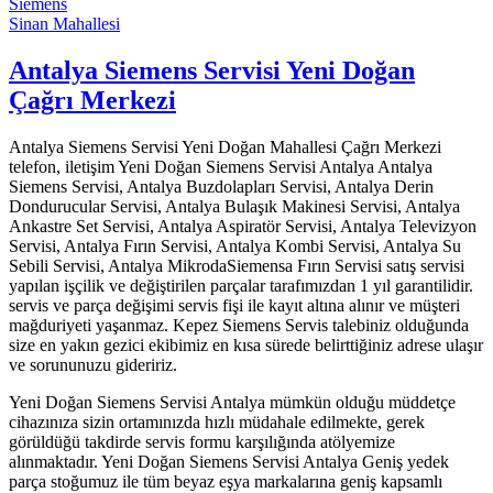
Siemens
Sinan Mahallesi
Antalya Siemens Servisi Yeni Doğan
Çağrı Merkezi
Antalya Siemens Servisi Yeni Doğan Mahallesi Çağrı Merkezi
telefon, iletişim Yeni Doğan Siemens Servisi Antalya Antalya
Siemens Servisi, Antalya Buzdolapları Servisi, Antalya Derin
Dondurucular Servisi, Antalya Bulaşık Makinesi Servisi, Antalya
Ankastre Set Servisi, Antalya Aspiratör Servisi, Antalya Televizyon
Servisi, Antalya Fırın Servisi, Antalya Kombi Servisi, Antalya Su
Sebili Servisi, Antalya MikrodaSiemensa Fırın Servisi satış servisi
yapılan işçilik ve değiştirilen parçalar tarafımızdan 1 yıl garantilidir.
servis ve parça değişimi servis fişi ile kayıt altına alınır ve müşteri
mağduriyeti yaşanmaz. Kepez Siemens Servis talebiniz olduğunda
size en yakın gezici ekibimiz en kısa sürede belirttiğiniz adrese ulaşır
ve sorununuzu gideririz.
Yeni Doğan Siemens Servisi Antalya mümkün olduğu müddetçe
cihazınıza sizin ortamınızda hızlı müdahale edilmekte, gerek
görüldüğü takdirde servis formu karşılığında atölyemize
alınmaktadır. Yeni Doğan Siemens Servisi Antalya Geniş yedek
parça stoğumuz ile tüm beyaz eşya markalarına geniş kapsamlı