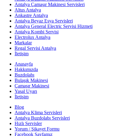
Antalya Çamaşır Makinesi Servisleri
Altus Antalya
Ankastre Antalya
Antalya Beyaz Eşya Servisleri
Antalya General Electric Servisi Hizmeti
Antalya Kombi Servisi
Electrolux Antalya
Markalar
Regal Servisi Antalya
İletişim
Anasayfa
Hakkımızda
Buzdolabı
Bulaşık Makinesi
Çamaşır Makinesi
Yasal Uyarı
İletişim
Blog
Antalya Klima Servisleri
Antalya Buzdolabı Servisleri
Hızlı Servisler
Yorum / Şikayet Formu
Facebook Sayfamız