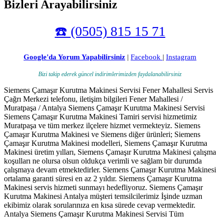
Bizleri Arayabilirsiniz
☎️ (0505) 815 15 71
Google'da Yorum Yapabilirsiniz
|
Facebook
|
Instagram
Bizi takip ederek güncel indirimlerimizden faydalanabilirsiniz
Siemens Çamaşır Kurutma Makinesi Servisi Fener Mahallesi Servis
Çağrı Merkezi telefonu, iletişim bilgileri Fener Mahallesi /
Muratpaşa / Antalya Siemens Çamaşır Kurutma Makinesi Servisi
Siemens Çamaşır Kurutma Makinesi Tamiri servisi hizmetimiz
Muratpaşa ve tüm merkez ilçelere hizmet vermekteyiz. Siemens
Çamaşır Kurutma Makinesi ve Siemens diğer ürünleri; Siemens
Çamaşır Kurutma Makinesi modelleri, Siemens Çamaşır Kurutma
Makinesi üretim yılları, Siemens Çamaşır Kurutma Makinesi çalışma
koşulları ne olursa olsun oldukça verimli ve sağlam bir durumda
çalışmaya devam etmektedirler. Siemens Çamaşır Kurutma Makinesi
ortalama garanti süresi en az 2 yıldır. Siemens Çamaşır Kurutma
Makinesi servis hizmeti sunmayı hedefliyoruz. Siemens Çamaşır
Kurutma Makinesi Antalya müşteri temsilcilerimiz İşinde uzman
ekibimiz olarak sorularınıza en kısa sürede cevap vermektedir.
Antalya Siemens Çamaşır Kurutma Makinesi Servisi Tüm