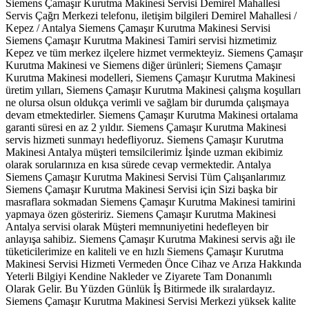
Siemens Çamaşır Kurutma Makinesi Servisi Demirel Mahallesi
Servis Çağrı Merkezi telefonu, iletişim bilgileri Demirel Mahallesi /
Kepez / Antalya Siemens Çamaşır Kurutma Makinesi Servisi
Siemens Çamaşır Kurutma Makinesi Tamiri servisi hizmetimiz
Kepez ve tüm merkez ilçelere hizmet vermekteyiz. Siemens Çamaşır
Kurutma Makinesi ve Siemens diğer ürünleri; Siemens Çamaşır
Kurutma Makinesi modelleri, Siemens Çamaşır Kurutma Makinesi
üretim yılları, Siemens Çamaşır Kurutma Makinesi çalışma koşulları
ne olursa olsun oldukça verimli ve sağlam bir durumda çalışmaya
devam etmektedirler. Siemens Çamaşır Kurutma Makinesi ortalama
garanti süresi en az 2 yıldır. Siemens Çamaşır Kurutma Makinesi
servis hizmeti sunmayı hedefliyoruz. Siemens Çamaşır Kurutma
Makinesi Antalya müşteri temsilcilerimiz İşinde uzman ekibimiz
olarak sorularınıza en kısa sürede cevap vermektedir. Antalya
Siemens Çamaşır Kurutma Makinesi Servisi Tüm Çalışanlarımız
Siemens Çamaşır Kurutma Makinesi Servisi için Sizi başka bir
masraflara sokmadan Siemens Çamaşır Kurutma Makinesi tamirini
yapmaya özen gösteririz. Siemens Çamaşır Kurutma Makinesi
Antalya servisi olarak Müşteri memnuniyetini hedefleyen bir
anlayışa sahibiz. Siemens Çamaşır Kurutma Makinesi servis ağı ile
tüketicilerimize en kaliteli ve en hızlı Siemens Çamaşır Kurutma
Makinesi Servisi Hizmeti Vermeden Önce Cihaz ve Arıza Hakkında
Yeterli Bilgiyi Kendine Nakleder ve Ziyarete Tam Donanımlı
Olarak Gelir. Bu Yüzden Günlük İş Bitirmede ilk sıralardayız.
Siemens Çamaşır Kurutma Makinesi Servisi Merkezi yüksek kalite