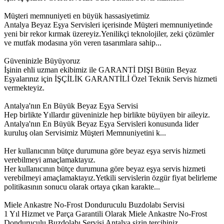
Müşteri memnuniyeti en büyük hassasiyetimiz
Antalya Beyaz Eşya Servisleri içerisinde Müşteri memnuniyetinde
yeni bir rekor kırmak üzereyiz.Yenilikçi teknolojiler, zeki çözümler
ve mutfak modasına yön veren tasarımlara sahip...
Güveninizle Büyüyoruz
İşinin ehli uzman ekibimiz ile GARANTİ DIŞI Bütün Beyaz
Eşyalarınız için İŞÇİLİK GARANTİLİ Özel Teknik Servis hizmeti
vermekteyiz.
Antalya'nın En Büyük Beyaz Eşya Servisi
Hep birlikte Yıllardır güveninizle hep birlikte büyüyen bir aileyiz.
Antalya'nın En Büyük Beyaz Eşya Servisleri konusunda lider
kuruluş olan Servisimiz Müşteri Memnuniyetini k...
Her kullanıcının bütçe durumuna göre beyaz eşya servis hizmeti
verebilmeyi amaçlamaktayız.
Her kullanıcının bütçe durumuna göre beyaz eşya servis hizmeti
verebilmeyi amaçlamaktayız.Yetkili servislerin özgür fiyat belirleme
politikasının sonucu olarak ortaya çıkan karakte...
Miele Ankastre No-Frost Donduruculu Buzdolabı Servisi
1 Yıl Hizmet ve Parça Garantili Olarak Miele Ankastre No-Frost
Donduruculu Buzdolabı Servisi Antalya sizin tercihiniz