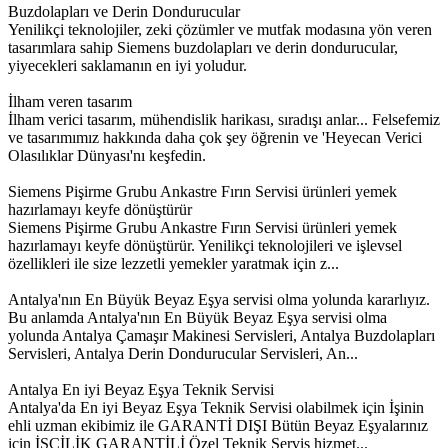
Buzdolapları ve Derin Dondurucular
Yenilikçi teknolojiler, zeki çözümler ve mutfak modasına yön veren
tasarımlara sahip Siemens buzdolapları ve derin dondurucular,
yiyecekleri saklamanın en iyi yoludur.
İlham veren tasarım
İlham verici tasarım, mühendislik harikası, sıradışı anlar... Felsefemiz
ve tasarımımız hakkında daha çok şey öğrenin ve 'Heyecan Verici
Olasılıklar Dünyası'nı keşfedin.
Siemens Pişirme Grubu Ankastre Fırın Servisi ürünleri yemek
hazırlamayı keyfe dönüştürür
Siemens Pişirme Grubu Ankastre Fırın Servisi ürünleri yemek
hazırlamayı keyfe dönüştürür. Yenilikçi teknolojileri ve işlevsel
özellikleri ile size lezzetli yemekler yaratmak için z...
Antalya'nın En Büyük Beyaz Eşya servisi olma yolunda kararlıyız.
Bu anlamda Antalya'nın En Büyük Beyaz Eşya servisi olma
yolunda Antalya Çamaşır Makinesi Servisleri, Antalya Buzdolapları
Servisleri, Antalya Derin Dondurucular Servisleri, An...
Antalya En iyi Beyaz Eşya Teknik Servisi
Antalya'da En iyi Beyaz Eşya Teknik Servisi olabilmek için İşinin
ehli uzman ekibimiz ile GARANTİ DIŞI Bütün Beyaz Eşyalarınız
için İŞÇİLİK GARANTİLİ Özel Teknik Servis hizmet...