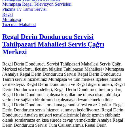
Muratpaşa Regal Televizyon Servisleri
Plazma Tv Tamir Servisi
Regal
Muratpaşa
Tuzcular Mahallesi
Regal Derin Dondurucu Servisi
Tahilpazari Mahallesi Servis Çağrı
Merkezi
Regal Derin Dondurucu Servisi Tahilpazari Mahallesi Servis Çağrı
Merkezi telefonu, iletişim bilgileri Tahilpazari Mahallesi / Muratpaşa
/ Antalya Regal Derin Dondurucu Servisi Regal Derin Dondurucu
Tamiri servisi hizmetimiz Muratpaşa ve tüm merkez ilçelere hizmet
vermekteyiz. Regal Derin Dondurucu ve Regal diğer ürünleri; Regal
Derin Dondurucu modelleri, Regal Derin Dondurucu üretim yılları,
Regal Derin Dondurucu çalışma koşulları ne olursa olsun oldukça
verimli ve sağlam bir durumda çalışmaya devam etmektedirler.
Regal Derin Dondurucu ortalama garanti süresi en az 2 yıldır. Regal
Derin Dondurucu servis hizmeti sunmayı hedefliyoruz. Regal Derin
Dondurucu Antalya müşteri temsilcilerimiz İşinde uzman ekibimiz
olarak sorularınıza en kısa sürede cevap vermektedir. Antalya Regal
Derin Dondurucu Servisi Tüm Çalışanlarımız Regal Derin