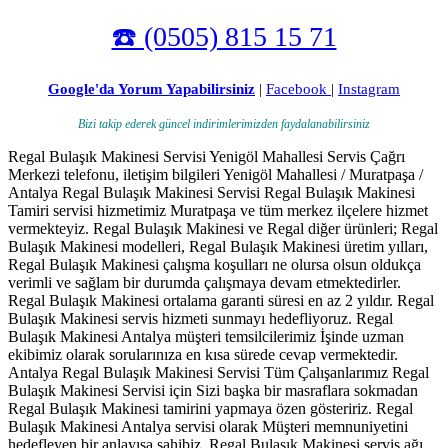
☎️ (0505) 815 15 71
Google'da Yorum Yapabilirsiniz
|
Facebook
|
Instagram
Bizi takip ederek güncel indirimlerimizden faydalanabilirsiniz
Regal Bulaşık Makinesi Servisi Yenigöl Mahallesi Servis Çağrı
Merkezi telefonu, iletişim bilgileri Yenigöl Mahallesi / Muratpaşa /
Antalya Regal Bulaşık Makinesi Servisi Regal Bulaşık Makinesi
Tamiri servisi hizmetimiz Muratpaşa ve tüm merkez ilçelere hizmet
vermekteyiz. Regal Bulaşık Makinesi ve Regal diğer ürünleri; Regal
Bulaşık Makinesi modelleri, Regal Bulaşık Makinesi üretim yılları,
Regal Bulaşık Makinesi çalışma koşulları ne olursa olsun oldukça
verimli ve sağlam bir durumda çalışmaya devam etmektedirler.
Regal Bulaşık Makinesi ortalama garanti süresi en az 2 yıldır. Regal
Bulaşık Makinesi servis hizmeti sunmayı hedefliyoruz. Regal
Bulaşık Makinesi Antalya müşteri temsilcilerimiz İşinde uzman
ekibimiz olarak sorularınıza en kısa sürede cevap vermektedir.
Antalya Regal Bulaşık Makinesi Servisi Tüm Çalışanlarımız Regal
Bulaşık Makinesi Servisi için Sizi başka bir masraflara sokmadan
Regal Bulaşık Makinesi tamirini yapmaya özen gösteririz. Regal
Bulaşık Makinesi Antalya servisi olarak Müşteri memnuniyetini
hedefleyen bir anlayışa sahibiz. Regal Bulaşık Makinesi servis ağı