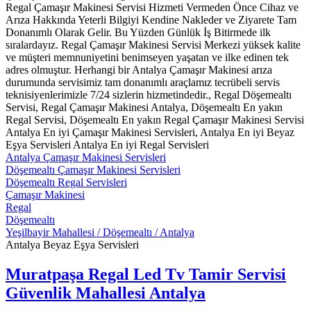
Regal Çamaşır Makinesi Servisi Hizmeti Vermeden Önce Cihaz ve
Arıza Hakkında Yeterli Bilgiyi Kendine Nakleder ve Ziyarete Tam
Donanımlı Olarak Gelir. Bu Yüzden Günlük İş Bitirmede ilk
sıralardayız. Regal Çamaşır Makinesi Servisi Merkezi yüksek kalite
ve müşteri memnuniyetini benimseyen yaşatan ve ilke edinen tek
adres olmuştur. Herhangi bir Antalya Çamaşır Makinesi arıza
durumunda servisimiz tam donanımlı araçlamız tecrübeli servis
teknisiyenlerimizle 7/24 sizlerin hizmetindedir., Regal Döşemealtı
Servisi, Regal Çamaşır Makinesi Antalya, Döşemealtı En yakın
Regal Servisi, Döşemealtı En yakın Regal Çamaşır Makinesi Servisi
Antalya En iyi Çamaşır Makinesi Servisleri, Antalya En iyi Beyaz
Eşya Servisleri Antalya En iyi Regal Servisleri
Antalya Çamaşır Makinesi Servisleri
Döşemealtı Çamaşır Makinesi Servisleri
Döşemealtı Regal Servisleri
Çamaşır Makinesi
Regal
Döşemealtı
Yeşilbayir Mahallesi / Döşemealtı / Antalya
Antalya Beyaz Eşya Servisleri
Muratpaşa Regal Led Tv Tamir Servisi
Güvenlik Mahallesi Antalya