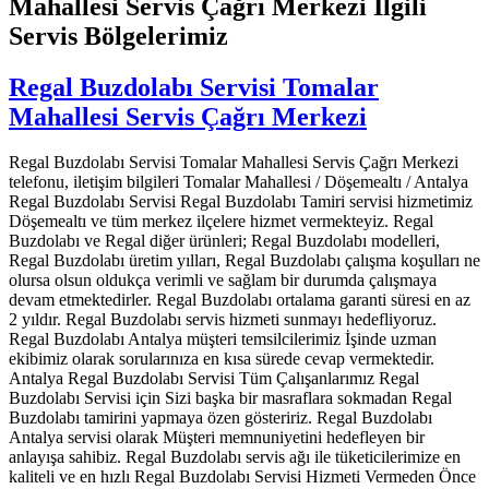
Mahallesi Servis Çağrı Merkezi İlgili
Servis Bölgelerimiz
Regal Buzdolabı Servisi Tomalar
Mahallesi Servis Çağrı Merkezi
Regal Buzdolabı Servisi Tomalar Mahallesi Servis Çağrı Merkezi
telefonu, iletişim bilgileri Tomalar Mahallesi / Döşemealtı / Antalya
Regal Buzdolabı Servisi Regal Buzdolabı Tamiri servisi hizmetimiz
Döşemealtı ve tüm merkez ilçelere hizmet vermekteyiz. Regal
Buzdolabı ve Regal diğer ürünleri; Regal Buzdolabı modelleri,
Regal Buzdolabı üretim yılları, Regal Buzdolabı çalışma koşulları ne
olursa olsun oldukça verimli ve sağlam bir durumda çalışmaya
devam etmektedirler. Regal Buzdolabı ortalama garanti süresi en az
2 yıldır. Regal Buzdolabı servis hizmeti sunmayı hedefliyoruz.
Regal Buzdolabı Antalya müşteri temsilcilerimiz İşinde uzman
ekibimiz olarak sorularınıza en kısa sürede cevap vermektedir.
Antalya Regal Buzdolabı Servisi Tüm Çalışanlarımız Regal
Buzdolabı Servisi için Sizi başka bir masraflara sokmadan Regal
Buzdolabı tamirini yapmaya özen gösteririz. Regal Buzdolabı
Antalya servisi olarak Müşteri memnuniyetini hedefleyen bir
anlayışa sahibiz. Regal Buzdolabı servis ağı ile tüketicilerimize en
kaliteli ve en hızlı Regal Buzdolabı Servisi Hizmeti Vermeden Önce