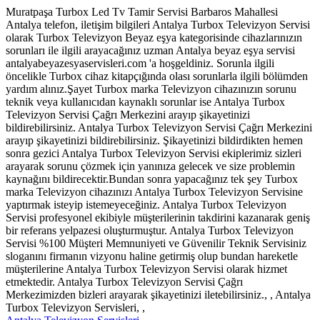
Muratpaşa Turbox Led Tv Tamir Servisi Barbaros Mahallesi
Antalya telefon, iletişim bilgileri Antalya Turbox Televizyon Servisi
olarak Turbox Televizyon Beyaz eşya kategorisinde cihazlarınızın
sorunları ile ilgili arayacağınız uzman Antalya beyaz eşya servisi
antalyabeyazesyaservisleri.com 'a hoşgeldiniz. Sorunla ilgili
öncelikle Turbox cihaz kitapçığında olası sorunlarla ilgili bölümden
yardım alınız.Şayet Turbox marka Televizyon cihazınızın sorunu
teknik veya kullanıcıdan kaynaklı sorunlar ise Antalya Turbox
Televizyon Servisi Çağrı Merkezini arayıp şikayetinizi
bildirebilirsiniz. Antalya Turbox Televizyon Servisi Çağrı Merkezini
arayıp şikayetinizi bildirebilirsiniz. Şikayetinizi bildirdikten hemen
sonra gezici Antalya Turbox Televizyon Servisi ekiplerimiz sizleri
arayarak sorunu çözmek için yanınıza gelecek ve size problemin
kaynağını bildirecektir.Bundan sonra yapacağınız tek şey Turbox
marka Televizyon cihazınızı Antalya Turbox Televizyon Servisine
yaptırmak isteyip istemeyeceğiniz. Antalya Turbox Televizyon
Servisi profesyonel ekibiyle müşterilerinin takdirini kazanarak geniş
bir referans yelpazesi oluşturmuştur. Antalya Turbox Televizyon
Servisi %100 Müşteri Memnuniyeti ve Güvenilir Teknik Servisiniz
sloganını firmanın vizyonu haline getirmiş olup bundan hareketle
müşterilerine Antalya Turbox Televizyon Servisi olarak hizmet
etmektedir. Antalya Turbox Televizyon Servisi Çağrı
Merkezimizden bizleri arayarak şikayetinizi iletebilirsiniz., , Antalya
Turbox Televizyon Servisleri, ,