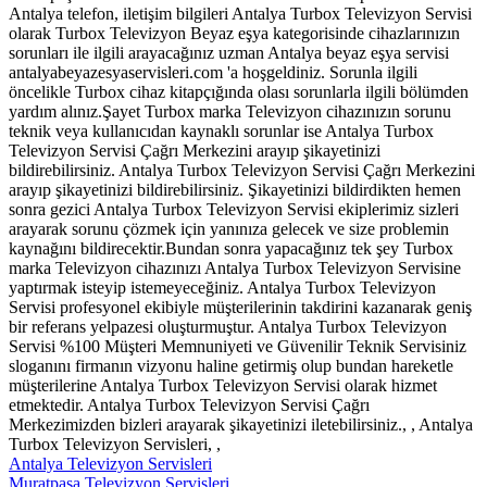
Antalya telefon, iletişim bilgileri Antalya Turbox Televizyon Servisi
olarak Turbox Televizyon Beyaz eşya kategorisinde cihazlarınızın
sorunları ile ilgili arayacağınız uzman Antalya beyaz eşya servisi
antalyabeyazesyaservisleri.com 'a hoşgeldiniz. Sorunla ilgili
öncelikle Turbox cihaz kitapçığında olası sorunlarla ilgili bölümden
yardım alınız.Şayet Turbox marka Televizyon cihazınızın sorunu
teknik veya kullanıcıdan kaynaklı sorunlar ise Antalya Turbox
Televizyon Servisi Çağrı Merkezini arayıp şikayetinizi
bildirebilirsiniz. Antalya Turbox Televizyon Servisi Çağrı Merkezini
arayıp şikayetinizi bildirebilirsiniz. Şikayetinizi bildirdikten hemen
sonra gezici Antalya Turbox Televizyon Servisi ekiplerimiz sizleri
arayarak sorunu çözmek için yanınıza gelecek ve size problemin
kaynağını bildirecektir.Bundan sonra yapacağınız tek şey Turbox
marka Televizyon cihazınızı Antalya Turbox Televizyon Servisine
yaptırmak isteyip istemeyeceğiniz. Antalya Turbox Televizyon
Servisi profesyonel ekibiyle müşterilerinin takdirini kazanarak geniş
bir referans yelpazesi oluşturmuştur. Antalya Turbox Televizyon
Servisi %100 Müşteri Memnuniyeti ve Güvenilir Teknik Servisiniz
sloganını firmanın vizyonu haline getirmiş olup bundan hareketle
müşterilerine Antalya Turbox Televizyon Servisi olarak hizmet
etmektedir. Antalya Turbox Televizyon Servisi Çağrı
Merkezimizden bizleri arayarak şikayetinizi iletebilirsiniz., , Antalya
Turbox Televizyon Servisleri, ,
Antalya Televizyon Servisleri
Muratpaşa Televizyon Servisleri