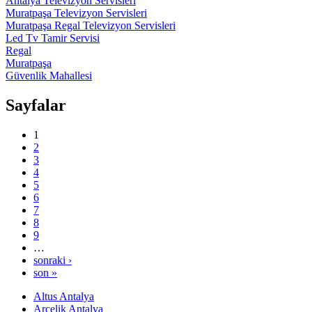
Antalya Televizyon Servisleri
Muratpaşa Televizyon Servisleri
Muratpaşa Regal Televizyon Servisleri
Led Tv Tamir Servisi
Regal
Muratpaşa
Güvenlik Mahallesi
Sayfalar
1
2
3
4
5
6
7
8
9
…
sonraki ›
son »
Altus Antalya
Arçelik Antalya