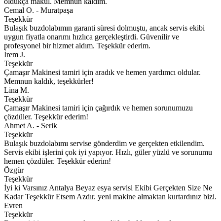
oldukça makul. Memnun kaldım.
Cemal O. - Muratpaşa
Teşekkür
Bulaşık buzdolabımın garanti süresi dolmuştu, ancak servis ekibi
uygun fiyatla onarımı hızlıca gerçekleştirdi. Güvenilir ve
profesyonel bir hizmet aldım. Teşekkür ederim.
İrem J.
Teşekkür
Çamaşır Makinesi tamiri için aradık ve hemen yardımcı oldular.
Memnun kaldık, teşekkürler!
Lina M.
Teşekkür
Çamaşır Makinesi tamiri için çağırdık ve hemen sorunumuzu
çözdüler. Teşekkür ederim!
Ahmet A. - Serik
Teşekkür
Bulaşık buzdolabımı servise gönderdim ve gerçekten etkilendim.
Servis ekibi işlerini çok iyi yapıyor. Hızlı, güler yüzlü ve sorunumu
hemen çözdüler. Teşekkür ederim!
Özgür
Teşekkür
İyi ki Varsınız Antalya Beyaz esya servisi Ekibi Gerçekten Size Ne
Kadar Teşekkür Etsem Azdır. yeni makine almaktan kurtardınız bizi.
Evren
Teşekkür