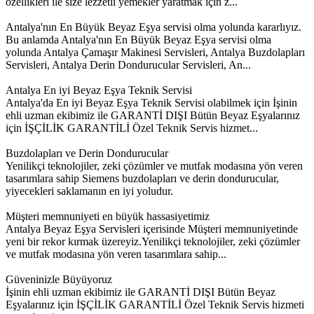
özellikleri ile size lezzetli yemekler yaratmak için z...
Antalya'nın En Büyük Beyaz Eşya servisi olma yolunda kararlıyız.
Bu anlamda Antalya'nın En Büyük Beyaz Eşya servisi olma
yolunda Antalya Çamaşır Makinesi Servisleri, Antalya Buzdolapları
Servisleri, Antalya Derin Dondurucular Servisleri, An...
Antalya En iyi Beyaz Eşya Teknik Servisi
Antalya'da En iyi Beyaz Eşya Teknik Servisi olabilmek için İşinin
ehli uzman ekibimiz ile GARANTİ DIŞI Bütün Beyaz Eşyalarınız
için İŞÇİLİK GARANTİLİ Özel Teknik Servis hizmet...
Buzdolapları ve Derin Dondurucular
Yenilikçi teknolojiler, zeki çözümler ve mutfak modasına yön veren
tasarımlara sahip Siemens buzdolapları ve derin dondurucular,
yiyecekleri saklamanın en iyi yoludur.
Müşteri memnuniyeti en büyük hassasiyetimiz
Antalya Beyaz Eşya Servisleri içerisinde Müşteri memnuniyetinde
yeni bir rekor kırmak üzereyiz.Yenilikçi teknolojiler, zeki çözümler
ve mutfak modasına yön veren tasarımlara sahip...
Güveninizle Büyüyoruz
İşinin ehli uzman ekibimiz ile GARANTİ DIŞI Bütün Beyaz
Eşyalarınız için İŞÇİLİK GARANTİLİ Özel Teknik Servis hizmeti