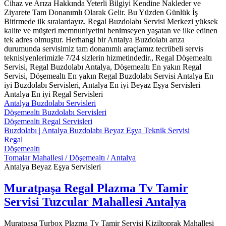
Cihaz ve Arıza Hakkında Yeterli Bilgiyi Kendine Nakleder ve
Ziyarete Tam Donanımlı Olarak Gelir. Bu Yüzden Günlük İş
Bitirmede ilk sıralardayız. Regal Buzdolabı Servisi Merkezi yüksek
kalite ve müşteri memnuniyetini benimseyen yaşatan ve ilke edinen
tek adres olmuştur. Herhangi bir Antalya Buzdolabı arıza
durumunda servisimiz tam donanımlı araçlamız tecrübeli servis
teknisiyenlerimizle 7/24 sizlerin hizmetindedir., Regal Döşemealtı
Servisi, Regal Buzdolabı Antalya, Döşemealtı En yakın Regal
Servisi, Döşemealtı En yakın Regal Buzdolabı Servisi Antalya En
iyi Buzdolabı Servisleri, Antalya En iyi Beyaz Eşya Servisleri
Antalya En iyi Regal Servisleri
Antalya Buzdolabı Servisleri
Döşemealtı Buzdolabı Servisleri
Döşemealtı Regal Servisleri
Buzdolabı | Antalya Buzdolabı Beyaz Eşya Teknik Servisi
Regal
Döşemealtı
Tomalar Mahallesi / Döşemealtı / Antalya
Antalya Beyaz Eşya Servisleri
Muratpaşa Regal Plazma Tv Tamir
Servisi Tuzcular Mahallesi Antalya
Muratpaşa Turbox Plazma Tv Tamir Servisi Kiziltoprak Mahallesi