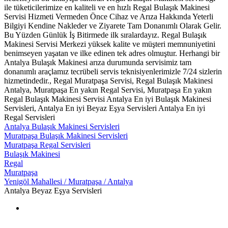
ile tüketicilerimize en kaliteli ve en hızlı Regal Bulaşık Makinesi
Servisi Hizmeti Vermeden Önce Cihaz ve Arıza Hakkında Yeterli
Bilgiyi Kendine Nakleder ve Ziyarete Tam Donanımlı Olarak Gelir.
Bu Yüzden Günlük İş Bitirmede ilk sıralardayız. Regal Bulaşık
Makinesi Servisi Merkezi yüksek kalite ve müşteri memnuniyetini
benimseyen yaşatan ve ilke edinen tek adres olmuştur. Herhangi bir
Antalya Bulaşık Makinesi arıza durumunda servisimiz tam
donanımlı araçlamız tecrübeli servis teknisiyenlerimizle 7/24 sizlerin
hizmetindedir., Regal Muratpaşa Servisi, Regal Bulaşık Makinesi
Antalya, Muratpaşa En yakın Regal Servisi, Muratpaşa En yakın
Regal Bulaşık Makinesi Servisi Antalya En iyi Bulaşık Makinesi
Servisleri, Antalya En iyi Beyaz Eşya Servisleri Antalya En iyi
Regal Servisleri
Antalya Bulaşık Makinesi Servisleri
Muratpaşa Bulaşık Makinesi Servisleri
Muratpaşa Regal Servisleri
Bulaşık Makinesi
Regal
Muratpaşa
Yenigöl Mahallesi / Muratpaşa / Antalya
Antalya Beyaz Eşya Servisleri