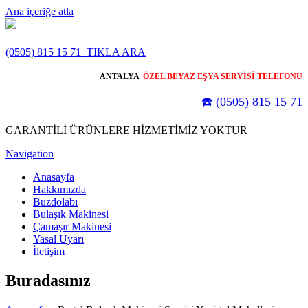
Ana içeriğe atla
(0505) 815 15 71
TIKLA ARA
ANTALYA
ÖZEL BEYAZ EŞYA SERVİSİ TELEFONU
☎️ (0505) 815 15 71
GARANTİLİ ÜRÜNLERE HİZMETİMİZ YOKTUR
Navigation
Anasayfa
Hakkımızda
Buzdolabı
Bulaşık Makinesi
Çamaşır Makinesi
Yasal Uyarı
İletişim
Buradasınız