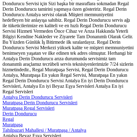
Dondurucu Servisi için Sizi başka bir masraflara sokmadan Regal
Derin Dondurucu tamirini yapmaya özen gösteririz. Regal Derin
Dondurucu Antalya servisi olarak Müşteri memnuniyetini
hedefleyen bir anlayışa sahibiz. Regal Derin Dondurucu servis ağı
ile tüketicilerimize en kaliteli ve en hızlı Regal Derin Dondurucu
Servisi Hizmeti Vermeden Önce Cihaz ve Arıza Hakkında Yeterli
Bilgiyi Kendine Nakleder ve Ziyarete Tam Donanımlı Olarak Gelir.
Bu Yüzden Günlük İş Bitirmede ilk sıralardayız. Regal Derin
Dondurucu Servisi Merkezi yüksek kalite ve müşteri memnuniyetini
benimseyen yaşatan ve ilke edinen tek adres olmuştur. Herhangi bir
Antalya Derin Dondurucu arıza durumunda servisimiz tam
donanımlı araçlamız tecrübeli servis teknisiyenlerimizle 7/24 sizlerin
hizmetindedir., Regal Muratpaşa Servisi, Regal Derin Dondurucu
Antalya, Muratpaşa En yakın Regal Servisi, Muratpaşa En yakın
Regal Derin Dondurucu Servisi Antalya En iyi Derin Dondurucu
Servisleri, Antalya En iyi Beyaz Eşya Servisleri Antalya En iyi
Regal Servisleri
Antalya Derin Dondurucu Servisleri
Muratpaşa Derin Dondurucu Servisleri
Muratpaşa Regal Servisleri
Derin Dondurucu
Regal
Muratpaşa
Tahilpazari Mahallesi / Muratpaşa / Antalya
Antalya Beyaz Eşya Servisleri