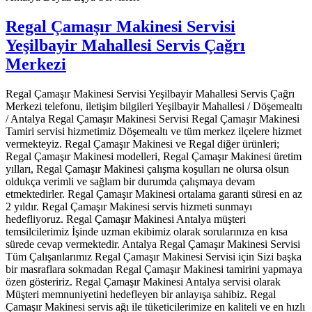
Regal Çamaşır Makinesi Servisi
Yeşilbayir Mahallesi Servis Çağrı
Merkezi
Regal Çamaşır Makinesi Servisi Yeşilbayir Mahallesi Servis Çağrı
Merkezi telefonu, iletişim bilgileri Yeşilbayir Mahallesi / Döşemealtı
/ Antalya Regal Çamaşır Makinesi Servisi Regal Çamaşır Makinesi
Tamiri servisi hizmetimiz Döşemealtı ve tüm merkez ilçelere hizmet
vermekteyiz. Regal Çamaşır Makinesi ve Regal diğer ürünleri;
Regal Çamaşır Makinesi modelleri, Regal Çamaşır Makinesi üretim
yılları, Regal Çamaşır Makinesi çalışma koşulları ne olursa olsun
oldukça verimli ve sağlam bir durumda çalışmaya devam
etmektedirler. Regal Çamaşır Makinesi ortalama garanti süresi en az
2 yıldır. Regal Çamaşır Makinesi servis hizmeti sunmayı
hedefliyoruz. Regal Çamaşır Makinesi Antalya müşteri
temsilcilerimiz İşinde uzman ekibimiz olarak sorularınıza en kısa
sürede cevap vermektedir. Antalya Regal Çamaşır Makinesi Servisi
Tüm Çalışanlarımız Regal Çamaşır Makinesi Servisi için Sizi başka
bir masraflara sokmadan Regal Çamaşır Makinesi tamirini yapmaya
özen gösteririz. Regal Çamaşır Makinesi Antalya servisi olarak
Müşteri memnuniyetini hedefleyen bir anlayışa sahibiz. Regal
Çamaşır Makinesi servis ağı ile tüketicilerimize en kaliteli ve en hızlı