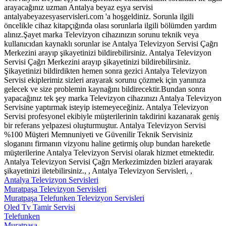
arayacağınız uzman Antalya beyaz eşya servisi
antalyabeyazesyaservisleri.com 'a hoşgeldiniz. Sorunla ilgili
öncelikle cihaz kitapçığında olası sorunlarla ilgili bölümden yardım
alınız.Şayet marka Televizyon cihazınızın sorunu teknik veya
kullanıcıdan kaynaklı sorunlar ise Antalya Televizyon Servisi Çağrı
Merkezini arayıp şikayetinizi bildirebilirsiniz. Antalya Televizyon
Servisi Çağrı Merkezini arayıp şikayetinizi bildirebilirsiniz.
Şikayetinizi bildirdikten hemen sonra gezici Antalya Televizyon
Servisi ekiplerimiz sizleri arayarak sorunu çözmek için yanınıza
gelecek ve size problemin kaynağını bildirecektir.Bundan sonra
yapacağınız tek şey marka Televizyon cihazınızı Antalya Televizyon
Servisine yaptırmak isteyip istemeyeceğiniz. Antalya Televizyon
Servisi profesyonel ekibiyle müşterilerinin takdirini kazanarak geniş
bir referans yelpazesi oluşturmuştur. Antalya Televizyon Servisi
%100 Müşteri Memnuniyeti ve Güvenilir Teknik Servisiniz
sloganını firmanın vizyonu haline getirmiş olup bundan hareketle
müşterilerine Antalya Televizyon Servisi olarak hizmet etmektedir.
Antalya Televizyon Servisi Çağrı Merkezimizden bizleri arayarak
şikayetinizi iletebilirsiniz., , Antalya Televizyon Servisleri, ,
Antalya Televizyon Servisleri
Muratpaşa Televizyon Servisleri
Muratpaşa Telefunken Televizyon Servisleri
Oled Tv Tamir Servisi
Telefunken
Muratpaşa