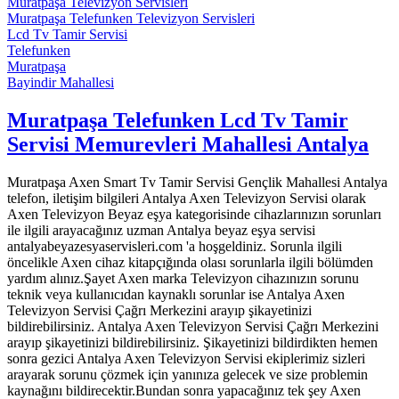
Muratpaşa Televizyon Servisleri
Muratpaşa Telefunken Televizyon Servisleri
Lcd Tv Tamir Servisi
Telefunken
Muratpaşa
Bayindir Mahallesi
Muratpaşa Telefunken Lcd Tv Tamir
Servisi Memurevleri Mahallesi Antalya
Muratpaşa Axen Smart Tv Tamir Servisi Gençlik Mahallesi Antalya
telefon, iletişim bilgileri Antalya Axen Televizyon Servisi olarak
Axen Televizyon Beyaz eşya kategorisinde cihazlarınızın sorunları
ile ilgili arayacağınız uzman Antalya beyaz eşya servisi
antalyabeyazesyaservisleri.com 'a hoşgeldiniz. Sorunla ilgili
öncelikle Axen cihaz kitapçığında olası sorunlarla ilgili bölümden
yardım alınız.Şayet Axen marka Televizyon cihazınızın sorunu
teknik veya kullanıcıdan kaynaklı sorunlar ise Antalya Axen
Televizyon Servisi Çağrı Merkezini arayıp şikayetinizi
bildirebilirsiniz. Antalya Axen Televizyon Servisi Çağrı Merkezini
arayıp şikayetinizi bildirebilirsiniz. Şikayetinizi bildirdikten hemen
sonra gezici Antalya Axen Televizyon Servisi ekiplerimiz sizleri
arayarak sorunu çözmek için yanınıza gelecek ve size problemin
kaynağını bildirecektir.Bundan sonra yapacağınız tek şey Axen