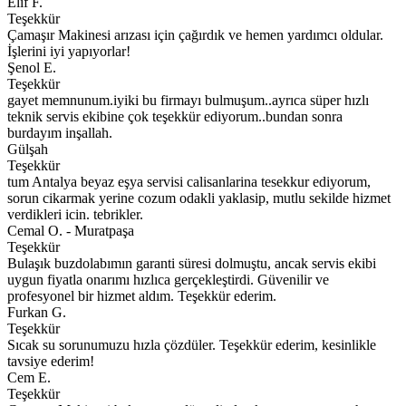
Elif F.
Teşekkür
Çamaşır Makinesi arızası için çağırdık ve hemen yardımcı oldular.
İşlerini iyi yapıyorlar!
Şenol E.
Teşekkür
gayet memnunum.iyiki bu firmayı bulmuşum..ayrıca süper hızlı
teknik servis ekibine çok teşekkür ediyorum..bundan sonra
burdayım inşallah.
Gülşah
Teşekkür
tum Antalya beyaz eşya servisi calisanlarina tesekkur ediyorum,
sorun cikarmak yerine cozum odakli yaklasip, mutlu sekilde hizmet
verdikleri icin. tebrikler.
Cemal O. - Muratpaşa
Teşekkür
Bulaşık buzdolabımın garanti süresi dolmuştu, ancak servis ekibi
uygun fiyatla onarımı hızlıca gerçekleştirdi. Güvenilir ve
profesyonel bir hizmet aldım. Teşekkür ederim.
Furkan G.
Teşekkür
Sıcak su sorunumuzu hızla çözdüler. Teşekkür ederim, kesinlikle
tavsiye ederim!
Cem E.
Teşekkür