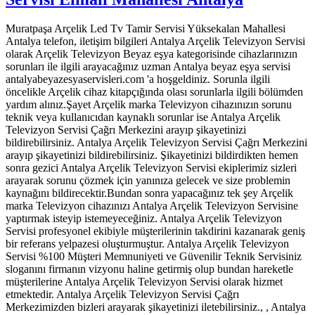
Muratpaşa Arçelik Led Tv Tamir Servisi Yüksekalan Mahallesi
Antalya telefon, iletişim bilgileri Antalya Arçelik Televizyon Servisi
olarak Arçelik Televizyon Beyaz eşya kategorisinde cihazlarınızın
sorunları ile ilgili arayacağınız uzman Antalya beyaz eşya servisi
antalyabeyazesyaservisleri.com 'a hoşgeldiniz. Sorunla ilgili
öncelikle Arçelik cihaz kitapçığında olası sorunlarla ilgili bölümden
yardım alınız.Şayet Arçelik marka Televizyon cihazınızın sorunu
teknik veya kullanıcıdan kaynaklı sorunlar ise Antalya Arçelik
Televizyon Servisi Çağrı Merkezini arayıp şikayetinizi
bildirebilirsiniz. Antalya Arçelik Televizyon Servisi Çağrı Merkezini
arayıp şikayetinizi bildirebilirsiniz. Şikayetinizi bildirdikten hemen
sonra gezici Antalya Arçelik Televizyon Servisi ekiplerimiz sizleri
arayarak sorunu çözmek için yanınıza gelecek ve size problemin
kaynağını bildirecektir.Bundan sonra yapacağınız tek şey Arçelik
marka Televizyon cihazınızı Antalya Arçelik Televizyon Servisine
yaptırmak isteyip istemeyeceğiniz. Antalya Arçelik Televizyon
Servisi profesyonel ekibiyle müşterilerinin takdirini kazanarak geniş
bir referans yelpazesi oluşturmuştur. Antalya Arçelik Televizyon
Servisi %100 Müşteri Memnuniyeti ve Güvenilir Teknik Servisiniz
sloganını firmanın vizyonu haline getirmiş olup bundan hareketle
müşterilerine Antalya Arçelik Televizyon Servisi olarak hizmet
etmektedir. Antalya Arçelik Televizyon Servisi Çağrı
Merkezimizden bizleri arayarak şikayetinizi iletebilirsiniz., , Antalya