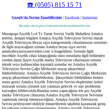
☎️ (0505) 815 15 71
Google'da Yorum Yapabilirsiniz
|
Facebook
|
Instagram
Bizi takip ederek güncel indirimlerimizden faydalanabilirsiniz
Muratpaşa Arçelik Lcd Tv Tamir Servisi Varlik Mahallesi Antalya
telefon, iletişim bilgileri Antalya Arçelik Televizyon Servisi olarak
Arçelik Televizyon Beyaz eşya kategorisinde cihazlarınızın sorunları
ile ilgili arayacağınız uzman Antalya beyaz eşya servisi
antalyabeyazesyaservisleri.com 'a hoşgeldiniz. Sorunla ilgili
öncelikle Arçelik cihaz kitapçığında olası sorunlarla ilgili bölümden
yardım alınız.Şayet Arçelik marka Televizyon cihazınızın sorunu
teknik veya kullanıcıdan kaynaklı sorunlar ise Antalya Arçelik
Televizyon Servisi Çağrı Merkezini arayıp şikayetinizi
bildirebilirsiniz. Antalya Arçelik Televizyon Servisi Çağrı Merkezini
arayıp şikayetinizi bildirebilirsiniz. Şikayetinizi bildirdikten hemen
sonra gezici Antalya Arçelik Televizyon Servisi ekiplerimiz sizleri
arayarak sorunu çözmek için yanınıza gelecek ve size problemin
kaynağını bildirecektir.Bundan sonra yapacağınız tek şey Arçelik
marka Televizyon cihazınızı Antalya Arçelik Televizyon Servisine
yaptırmak isteyip istemeyeceğiniz. Antalya Arçelik Televizyon
Servisi profesyonel ekibiyle müşterilerinin takdirini kazanarak geniş
bir referans yelpazesi oluşturmuştur. Antalya Arçelik Televizyon