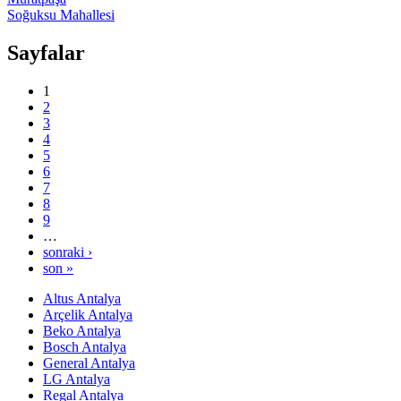
Soğuksu Mahallesi
Sayfalar
1
2
3
4
5
6
7
8
9
…
sonraki ›
son »
Altus Antalya
Arçelik Antalya
Beko Antalya
Bosch Antalya
General Antalya
LG Antalya
Regal Antalya