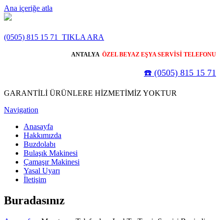
Ana içeriğe atla
(0505) 815 15 71
TIKLA ARA
ANTALYA
ÖZEL BEYAZ EŞYA SERVİSİ TELEFONU
☎️ (0505) 815 15 71
GARANTİLİ ÜRÜNLERE HİZMETİMİZ YOKTUR
Navigation
Anasayfa
Hakkımızda
Buzdolabı
Bulaşık Makinesi
Çamaşır Makinesi
Yasal Uyarı
İletişim
Buradasınız