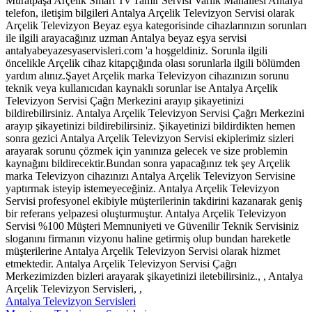
Muratpaşa Arçelik Smart Tv Tamir Servisi Varlik Mahallesi Antalya
telefon, iletişim bilgileri Antalya Arçelik Televizyon Servisi olarak
Arçelik Televizyon Beyaz eşya kategorisinde cihazlarınızın sorunları
ile ilgili arayacağınız uzman Antalya beyaz eşya servisi
antalyabeyazesyaservisleri.com 'a hoşgeldiniz. Sorunla ilgili
öncelikle Arçelik cihaz kitapçığında olası sorunlarla ilgili bölümden
yardım alınız.Şayet Arçelik marka Televizyon cihazınızın sorunu
teknik veya kullanıcıdan kaynaklı sorunlar ise Antalya Arçelik
Televizyon Servisi Çağrı Merkezini arayıp şikayetinizi
bildirebilirsiniz. Antalya Arçelik Televizyon Servisi Çağrı Merkezini
arayıp şikayetinizi bildirebilirsiniz. Şikayetinizi bildirdikten hemen
sonra gezici Antalya Arçelik Televizyon Servisi ekiplerimiz sizleri
arayarak sorunu çözmek için yanınıza gelecek ve size problemin
kaynağını bildirecektir.Bundan sonra yapacağınız tek şey Arçelik
marka Televizyon cihazınızı Antalya Arçelik Televizyon Servisine
yaptırmak isteyip istemeyeceğiniz. Antalya Arçelik Televizyon
Servisi profesyonel ekibiyle müşterilerinin takdirini kazanarak geniş
bir referans yelpazesi oluşturmuştur. Antalya Arçelik Televizyon
Servisi %100 Müşteri Memnuniyeti ve Güvenilir Teknik Servisiniz
sloganını firmanın vizyonu haline getirmiş olup bundan hareketle
müşterilerine Antalya Arçelik Televizyon Servisi olarak hizmet
etmektedir. Antalya Arçelik Televizyon Servisi Çağrı
Merkezimizden bizleri arayarak şikayetinizi iletebilirsiniz., , Antalya
Arçelik Televizyon Servisleri, ,
Antalya Televizyon Servisleri