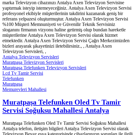
marka Televizyon cihazınızı Antalya Axen Televizyon Servisine
yaptırmak isteyip istemeyeceğiniz. Antalya Axen Televizyon Servisi
profesyonel ekibiyle müşterilerinin takdirini kazanarak geniş bir
referans yelpazesi oluşturmuştur. Antalya Axen Televizyon Servisi
%100 Müşteri Memnuniyeti ve Güvenilir Teknik Servisiniz
sloganını firmanın vizyonu haline getirmiş olup bundan hareketle
müşterilerine Antalya Axen Televizyon Servisi olarak hizmet
etmektedir. Antalya Axen Televizyon Servisi Çağrı Merkezimizden
bizleri arayarak şikayetinizi iletebilirsiniz., , Antalya Axen
Televizyon Servisleri, ,
Antalya Televizyon Servisleri
Muratpaşa Televizyon Servisleri
Muratpaşa Telefunken Televizyon Servisleri
Lcd Tv Tamir Servisi
Telefunken
Muratpaşa
Memurevleri Mahallesi
Muratpaşa Telefunken Oled Tv Tamir
Servisi Soğuksu Mahallesi Antalya
Muratpaşa Telefunken Oled Tv Tamir Servisi Soğuksu Mahallesi
Antalya telefon, iletişim bilgileri Antalya Televizyon Servisi olarak
Televizyon Beyaz eşya kategorisinde cihazlarınızın sorunları ile ilgili