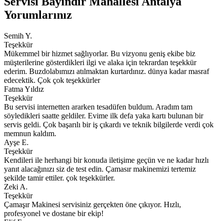
Servisi Bayindir Mahallesi Antalya
Yorumlarınız
Semih Y.
Teşekkür
Mükemmel bir hizmet sağlıyorlar. Bu vizyonu geniş ekibe biz
müşterilerine gösterdikleri ilgi ve alaka için tekrardan teşekkür
ederim. Buzdolabımızı atılmaktan kurtardınız. dünya kadar masraf
edecektik. Çok çok teşekkürler
Fatma Yıldız
Teşekkür
Bu servisi internetten ararken tesadüfen buldum. Aradım tam
söyledikleri saatte geldiler. Evime ilk defa yaka kartı bulunan bir
servis geldi. Çok başarılı bir iş çıkardı ve teknik bilgilerde verdi çok
memnun kaldım.
Ayşe E.
Teşekkür
Kendileri ile herhangi bir konuda iletişime geçün ve ne kadar hızlı
yanıt alacağınızı siz de test edin. Çamasır makinemizi tertemiz
şekilde tamir ettiler. çok teşekkürler.
Zeki A.
Teşekkür
Çamaşır Makinesi servisiniz gerçekten öne çıkıyor. Hızlı,
profesyonel ve dostane bir ekip!