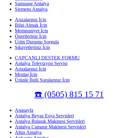
Samsung Antalya
Siemens Antalya
Arızalarınız İçin
Bilgi Almak İçin
Memnuniyet İçin
Önerileriniz İçin
Ürün Durumu Sorgula
Şikayetleriniz İçin
CAPCANLI DESTEK FORMU
Antalya Televizyon Servisi
Arızalarınız İçin
Montaj İçin
Ürünle İlgili Sorularınız İçin
☎️ (0505) 815 15 71
Anasayfa
Antalya Beyaz Eşya Servisleri
Antalya Bulaşık Makinesi Servisleri
Antalya Çamaşır Makinesi Servisleri
Altus Antalya
Ankastre Antalya