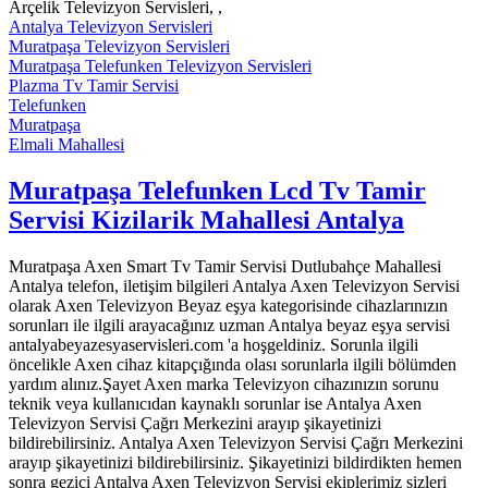
Arçelik Televizyon Servisleri, ,
Antalya Televizyon Servisleri
Muratpaşa Televizyon Servisleri
Muratpaşa Telefunken Televizyon Servisleri
Plazma Tv Tamir Servisi
Telefunken
Muratpaşa
Elmali Mahallesi
Muratpaşa Telefunken Lcd Tv Tamir
Servisi Kizilarik Mahallesi Antalya
Muratpaşa Axen Smart Tv Tamir Servisi Dutlubahçe Mahallesi
Antalya telefon, iletişim bilgileri Antalya Axen Televizyon Servisi
olarak Axen Televizyon Beyaz eşya kategorisinde cihazlarınızın
sorunları ile ilgili arayacağınız uzman Antalya beyaz eşya servisi
antalyabeyazesyaservisleri.com 'a hoşgeldiniz. Sorunla ilgili
öncelikle Axen cihaz kitapçığında olası sorunlarla ilgili bölümden
yardım alınız.Şayet Axen marka Televizyon cihazınızın sorunu
teknik veya kullanıcıdan kaynaklı sorunlar ise Antalya Axen
Televizyon Servisi Çağrı Merkezini arayıp şikayetinizi
bildirebilirsiniz. Antalya Axen Televizyon Servisi Çağrı Merkezini
arayıp şikayetinizi bildirebilirsiniz. Şikayetinizi bildirdikten hemen
sonra gezici Antalya Axen Televizyon Servisi ekiplerimiz sizleri