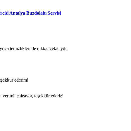
rcisi
Antalya Buzdolabı Servisi
ıca temizlikleri de dikkat çekiciydi.
.
teşekkür ederim!
verimli çalışıyor, teşekkür ederiz!