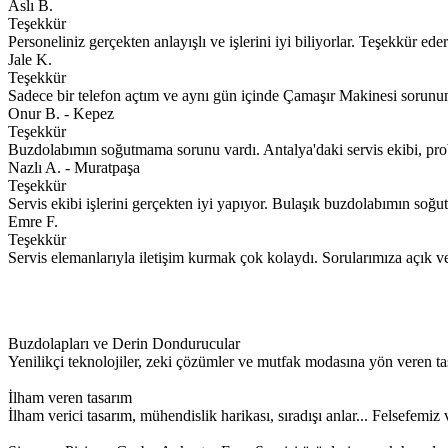
Aslı B.
Teşekkür
Personeliniz gerçekten anlayışlı ve işlerini iyi biliyorlar. Teşekkür ede
Jale K.
Teşekkür
Sadece bir telefon açtım ve aynı gün içinde Çamaşır Makinesi sorunu
Onur B. - Kepez
Teşekkür
Buzdolabımın soğutmama sorunu vardı. Antalya'daki servis ekibi, proble
Nazlı A. - Muratpaşa
Teşekkür
Servis ekibi işlerini gerçekten iyi yapıyor. Bulaşık buzdolabımın soğu
Emre F.
Teşekkür
Servis elemanlarıyla iletişim kurmak çok kolaydı. Sorularımıza açık ve an
Buzdolapları ve Derin Dondurucular
Yenilikçi teknolojiler, zeki çözümler ve mutfak modasına yön veren ta
İlham veren tasarım
İlham verici tasarım, mühendislik harikası, sıradışı anlar... Felsefem