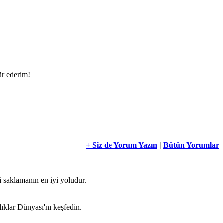
ür ederim!
+ Siz de Yorum Yazın
|
Bütün Yorumlar
i saklamanın en iyi yoludur.
lıklar Dünyası'nı keşfedin.