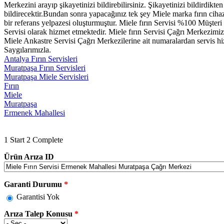
Merkezini arayıp şikayetinizi bildirebilirsiniz. Şikayetinizi bildirdik
bildirecektir.Bundan sonra yapacağınız tek şey Miele marka fırın cihazı
bir referans yelpazesi oluşturmuştur. Miele fırın Servisi %100 Müşter
Servisi olarak hizmet etmektedir. Miele fırın Servisi Çağrı Merkezimiz
Miele Ankastre Servisi Çağrı Merkezilerine ait numaralardan servis hizm
Saygılarımızla.
Antalya Fırın Servisleri
Muratpaşa Fırın Servisleri
Muratpaşa Miele Servisleri
Fırın
Miele
Muratpaşa
Ermenek Mahallesi
1
Start
2
Complete
Ürün Arıza ID
Garanti Durumu
*
Garantisi Yok
Arıza Talep Konusu
*