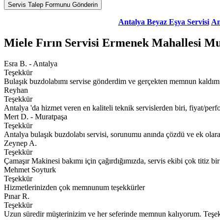
Antalya Beyaz Eşya Servisi
An
Miele Fırın Servisi Ermenek Mahallesi M
Esra B. - Antalya
Teşekkür
Bulaşık buzdolabımı servise gönderdim ve gerçekten memnun kaldım. İlg
Reyhan
Teşekkür
Antalya 'da hizmet veren en kaliteli teknik servislerden biri, fiyat/perfo
Mert D. - Muratpaşa
Teşekkür
Antalya bulaşık buzdolabı servisi, sorunumu anında çözdü ve ek olarak
Zeynep A.
Teşekkür
Çamaşır Makinesi bakımı için çağırdığımızda, servis ekibi çok titiz bi
Mehmet Soyturk
Teşekkür
Hizmetlerinizden çok memnunum teşekkürler
Pınar R.
Teşekkür
Uzun süredir müşterinizim ve her seferinde memnun kalıyorum. Teşe