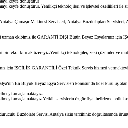
mayı keyfe dönüştürür
 keyfe dönüştürür. Yenilikçi teknolojileri ve işlevsel özellikleri ile si
alya Çamaşır Makinesi Servisleri, Antalya Buzdolapları Servisleri, A
 ehli uzman ekibimiz ile GARANTİ DIŞI Bütün Beyaz Eşyalarınız için
bir rekor kırmak üzereyiz.Yenilikçi teknolojiler, zeki çözümler ve mut
ınız için İŞÇİLİK GARANTİLİ Özel Teknik Servis hizmeti vermekteyi
Antalya'nın En Büyük Beyaz Eşya Servisleri konusunda lider kuruluş ola
bilmeyi amaçlamaktayız.
meyi amaçlamaktayız.Yetkili servislerin özgür fiyat belirleme politikas
uruculu Buzdolabı Servisi Antalya sizin tercihiniz doğrultusunda ürün