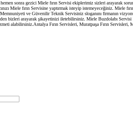
ten hemen sonra gezici Miele fırın Servisi ekiplerimiz sizleri arayarak s
nızı Miele fırın Servisine yaptırmak isteyip istemeyeceğiniz. Miele fırı
i Memnuniyeti ve Güvenilir Teknik Servisiniz sloganını firmanın vizyonu
den bizleri arayarak şikayetinizi iletebilirsiniz. Miele Buzdolabı Servi
eti alabilirsiniz.Antalya Fırın Servisleri, Muratpaşa Fırın Servisleri, 