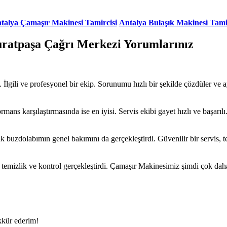
talya Çamaşır Makinesi Tamircisi
Antalya Bulaşık Makinesi Tami
uratpaşa Çağrı Merkezi Yorumlarınız
ili ve profesyonel bir ekip. Sorunumu hızlı bir şekilde çözdüler ve ayr
rmans karşılaştırmasında ise en iyisi. Servis ekibi gayet hızlı ve başarılı
 buzdolabımın genel bakımını da gerçekleştirdi. Güvenilir bir servis, 
r temizlik ve kontrol gerçekleştirdi. Çamaşır Makinesimiz şimdi çok daha 
kkür ederim!