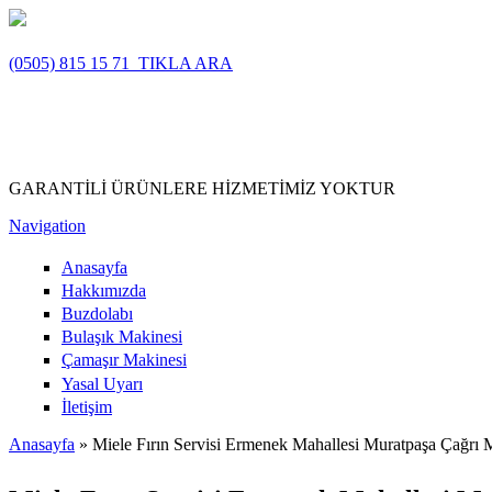
Ana içeriğe atla
(0505) 815 15 71
TIKLA ARA
GARANTİLİ ÜRÜNLERE HİZMETİMİZ YOKTUR
Navigation
Anasayfa
Hakkımızda
Buzdolabı
Bulaşık Makinesi
Çamaşır Makinesi
Yasal Uyarı
İletişim
Anasayfa
» Miele Fırın Servisi Ermenek Mahallesi Muratpaşa Çağrı 
Buradasınız