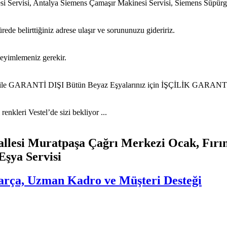
si Servisi, Antalya Siemens Çamaşır Makinesi Servisi, Siemens Süpür
ede belirttiğiniz adrese ulaşır ve sorununuzu gideririz.
neyimlemeniz gerekir.
iz ile GARANTİ DIŞI Bütün Beyaz Eşyalarınız için İŞÇİLİK GARANTİL
nkleri Vestel’de sizi bekliyor ...
llesi Muratpaşa Çağrı Merkezi Ocak, Fırın
Eşya Servisi
 Parça, Uzman Kadro ve Müşteri Desteği