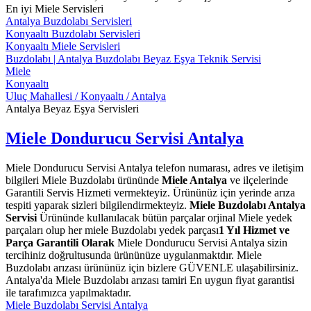
En iyi Miele Servisleri
Antalya Buzdolabı Servisleri
Konyaaltı Buzdolabı Servisleri
Konyaaltı Miele Servisleri
Buzdolabı | Antalya Buzdolabı Beyaz Eşya Teknik Servisi
Miele
Konyaaltı
Uluç Mahallesi / Konyaaltı / Antalya
Antalya Beyaz Eşya Servisleri
Miele Dondurucu Servisi Antalya
Miele Dondurucu Servisi Antalya telefon numarası, adres ve iletişim
bilgileri Miele Buzdolabı ürününde
Miele Antalya
ve ilçelerinde
Garantili Servis Hizmeti vermekteyiz. Ürününüz için yerinde arıza
tespiti yaparak sizleri bilgilendirmekteyiz.
Miele Buzdolabı Antalya
Servisi
Ürününde kullanılacak bütün parçalar orjinal Miele yedek
parçaları olup her miele Buzdolabı yedek parçası
1 Yıl Hizmet ve
Parça Garantili Olarak
Miele Dondurucu Servisi Antalya sizin
tercihiniz doğrultusunda ürününüze uygulanmaktdır. Miele
Buzdolabı arızası ürününüz için bizlere GÜVENLE ulaşabilirsiniz.
Antalya'da Miele Buzdolabı arızası tamiri En uygun fiyat garantisi
ile tarafımızca yapılmaktadır.
Miele Buzdolabı Servisi Antalya