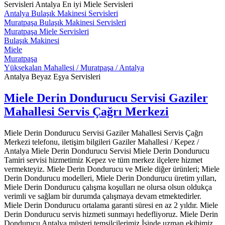
Servisleri Antalya En iyi Miele Servisleri
Antalya Bulaşık Makinesi Servisleri
Muratpaşa Bulaşık Makinesi Servisleri
Muratpaşa Miele Servisleri
Bulaşık Makinesi
Miele
Muratpaşa
Yüksekalan Mahallesi / Muratpaşa / Antalya
Antalya Beyaz Eşya Servisleri
Miele Derin Dondurucu Servisi Gaziler
Mahallesi Servis Çağrı Merkezi
Miele Derin Dondurucu Servisi Gaziler Mahallesi Servis Çağrı
Merkezi telefonu, iletişim bilgileri Gaziler Mahallesi / Kepez /
Antalya Miele Derin Dondurucu Servisi Miele Derin Dondurucu
Tamiri servisi hizmetimiz Kepez ve tüm merkez ilçelere hizmet
vermekteyiz. Miele Derin Dondurucu ve Miele diğer ürünleri; Miele
Derin Dondurucu modelleri, Miele Derin Dondurucu üretim yılları,
Miele Derin Dondurucu çalışma koşulları ne olursa olsun oldukça
verimli ve sağlam bir durumda çalışmaya devam etmektedirler.
Miele Derin Dondurucu ortalama garanti süresi en az 2 yıldır. Miele
Derin Dondurucu servis hizmeti sunmayı hedefliyoruz. Miele Derin
Dondurucu Antalya müşteri temsilcilerimiz İşinde uzman ekibimiz