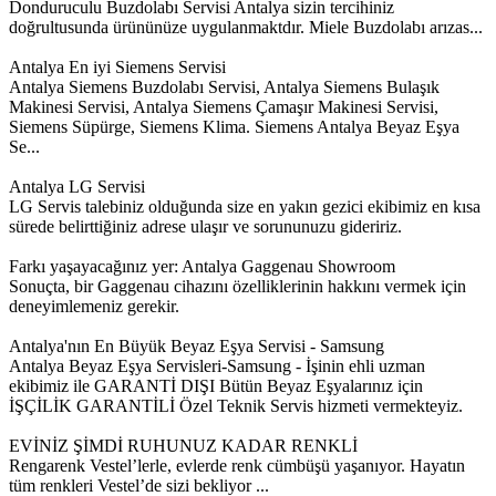
Donduruculu Buzdolabı Servisi Antalya sizin tercihiniz
doğrultusunda ürününüze uygulanmaktdır. Miele Buzdolabı arızas...
Antalya En iyi Siemens Servisi
Antalya Siemens Buzdolabı Servisi, Antalya Siemens Bulaşık
Makinesi Servisi, Antalya Siemens Çamaşır Makinesi Servisi,
Siemens Süpürge, Siemens Klima. Siemens Antalya Beyaz Eşya
Se...
Antalya LG Servisi
LG Servis talebiniz olduğunda size en yakın gezici ekibimiz en kısa
sürede belirttiğiniz adrese ulaşır ve sorununuzu gideririz.
Farkı yaşayacağınız yer: Antalya Gaggenau Showroom
Sonuçta, bir Gaggenau cihazını özelliklerinin hakkını vermek için
deneyimlemeniz gerekir.
Antalya'nın En Büyük Beyaz Eşya Servisi - Samsung
Antalya Beyaz Eşya Servisleri-Samsung - İşinin ehli uzman
ekibimiz ile GARANTİ DIŞI Bütün Beyaz Eşyalarınız için
İŞÇİLİK GARANTİLİ Özel Teknik Servis hizmeti vermekteyiz.
EVİNİZ ŞİMDİ RUHUNUZ KADAR RENKLİ
Rengarenk Vestel’lerle, evlerde renk cümbüşü yaşanıyor. Hayatın
tüm renkleri Vestel’de sizi bekliyor ...