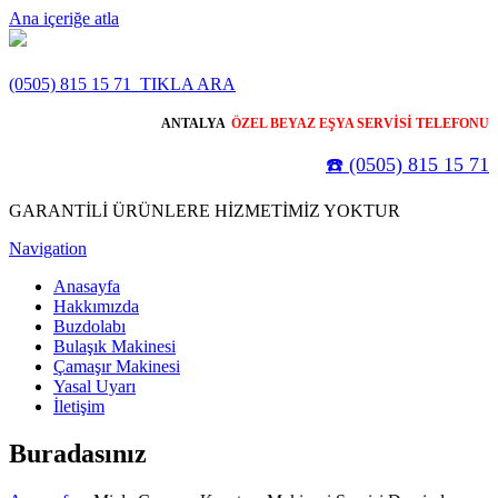
Ana içeriğe atla
(0505) 815 15 71
TIKLA ARA
ANTALYA
ÖZEL BEYAZ EŞYA SERVİSİ TELEFONU
☎️ (0505) 815 15 71
GARANTİLİ ÜRÜNLERE HİZMETİMİZ YOKTUR
Navigation
Anasayfa
Hakkımızda
Buzdolabı
Bulaşık Makinesi
Çamaşır Makinesi
Yasal Uyarı
İletişim
Buradasınız