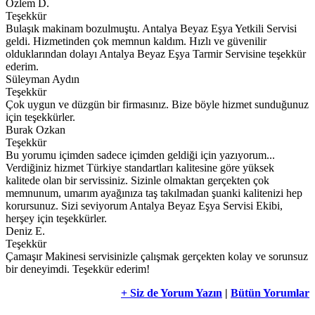
Özlem D.
Teşekkür
Bulaşık makinam bozulmuştu. Antalya Beyaz Eşya Yetkili Servisi
geldi. Hizmetinden çok memnun kaldım. Hızlı ve güvenilir
olduklarından dolayı Antalya Beyaz Eşya Tarmir Servisine teşekkür
ederim.
Süleyman Aydın
Teşekkür
Çok uygun ve düzgün bir firmasınız. Bize böyle hizmet sunduğunuz
için teşekkürler.
Burak Ozkan
Teşekkür
Bu yorumu içimden sadece içimden geldiği için yazıyorum...
Verdiğiniz hizmet Türkiye standartları kalitesine göre yüksek
kalitede olan bir servissiniz. Sizinle olmaktan gerçekten çok
memnunum, umarım ayağınıza taş takılmadan şuanki kalitenizi hep
korursunuz. Sizi seviyorum Antalya Beyaz Eşya Servisi Ekibi,
herşey için teşekkürler.
Deniz E.
Teşekkür
Çamaşır Makinesi servisinizle çalışmak gerçekten kolay ve sorunsuz
bir deneyimdi. Teşekkür ederim!
+ Siz de Yorum Yazın
|
Bütün Yorumlar