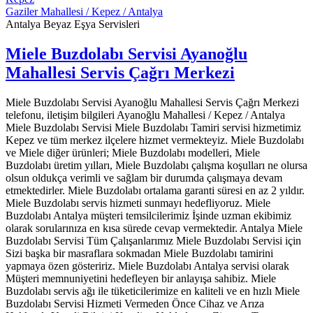
Gaziler Mahallesi / Kepez / Antalya
Antalya Beyaz Eşya Servisleri
Miele Buzdolabı Servisi Ayanoğlu
Mahallesi Servis Çağrı Merkezi
Miele Buzdolabı Servisi Ayanoğlu Mahallesi Servis Çağrı Merkezi
telefonu, iletişim bilgileri Ayanoğlu Mahallesi / Kepez / Antalya
Miele Buzdolabı Servisi Miele Buzdolabı Tamiri servisi hizmetimiz
Kepez ve tüm merkez ilçelere hizmet vermekteyiz. Miele Buzdolabı
ve Miele diğer ürünleri; Miele Buzdolabı modelleri, Miele
Buzdolabı üretim yılları, Miele Buzdolabı çalışma koşulları ne olursa
olsun oldukça verimli ve sağlam bir durumda çalışmaya devam
etmektedirler. Miele Buzdolabı ortalama garanti süresi en az 2 yıldır.
Miele Buzdolabı servis hizmeti sunmayı hedefliyoruz. Miele
Buzdolabı Antalya müşteri temsilcilerimiz İşinde uzman ekibimiz
olarak sorularınıza en kısa sürede cevap vermektedir. Antalya Miele
Buzdolabı Servisi Tüm Çalışanlarımız Miele Buzdolabı Servisi için
Sizi başka bir masraflara sokmadan Miele Buzdolabı tamirini
yapmaya özen gösteririz. Miele Buzdolabı Antalya servisi olarak
Müşteri memnuniyetini hedefleyen bir anlayışa sahibiz. Miele
Buzdolabı servis ağı ile tüketicilerimize en kaliteli ve en hızlı Miele
Buzdolabı Servisi Hizmeti Vermeden Önce Cihaz ve Arıza