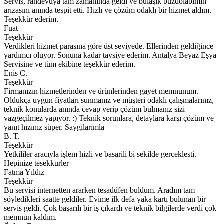
Servis, randevuya tam zamanında geldi ve bulaşık buzdolabımın
arızasını anında tespit etti. Hızlı ve çözüm odaklı bir hizmet aldım.
Teşekkür ederim.
Fuat
Teşekkür
Verdikleri hizmet parasına göre üst seviyede. Ellerinden geldiğince
yardımcı oluyor. Sonuna kadar tavsiye ederim. Antalya Beyaz Eşya
Servisine ve tüm ekibine teşekkür ederim.
Enis C.
Teşekkür
Firmanızın hizmetlerinden ve ürünlerinden gayet memnunum.
Oldukça uygun fiyatları sunmanız ve müşteri odaklı çalışmalarınız,
teknik konularda anında cevap verip çözüm bulmanız sizi
vazgeçilmez yapıyor. :) Teknik sorunlara, detaylara karşı çözüm ve
yanıt hızınız süper. Saygılarımla
B. T.
Teşekkür
Yetkililer aracıyla işlem hizli ve basarili bi sekilde gerceklesti.
Hepinize tesekkurler
Fatma Yıldız
Teşekkür
Bu servisi internetten ararken tesadüfen buldum. Aradım tam
söyledikleri saatte geldiler. Evime ilk defa yaka kartı bulunan bir
servis geldi. Çok başarılı bir iş çıkardı ve teknik bilgilerde verdi çok
memnun kaldım.