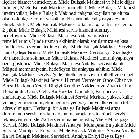
ilçelere hizmet vermekteyiz. Miele Bulaşık Makinesi ve Miele diğer
ürünleri; Miele Bulaşık Makinesi modelleri, Miele Bulaşık Makinesi
üretim yılları, Miele Bulaşık Makinesi çalışma koşulları ne olursa
olsun oldukça verimli ve sağlam bir durumda çalışmaya devam
etmektedirler. Miele Bulaşık Makinesi ortalama garanti süresi en az
2 yıldır. Miele Bulaşık Makinesi servis hizmeti sunmayı
hedefliyoruz. Miele Bulaşık Makinesi Antalya müşteri
temsilcilerimiz İşinde uzman ekibimiz olarak sorularınıza en kısa
sürede cevap vermektedir. Antalya Miele Bulaşık Makinesi Servisi
Tüm Çalışanlarımız Miele Bulaşık Makinesi Servisi için Sizi başka
bir masraflara sokmadan Miele Bulaşık Makinesi tamirini yapmaya
özen gösteririz. Miele Bulaşık Makinesi Antalya servisi olarak
Müşteri memnuniyetini hedefleyen bir anlayışa sahibiz. Miele
Bulaşık Makinesi servis ağı ile tüketicilerimize en kaliteli ve en hızlı
Miele Bulaşık Makinesi Servisi Hizmeti Vermeden Önce Cihaz ve
Arıza Hakkında Yeterli Bilgiyi Kendine Nakleder ve Ziyarete Tam
Donanımlı Olarak Gelir. Bu Yüzden Günlük İş Bitirmede ilk
sıralardayız. Miele Bulaşık Makinesi Servisi Merkezi yüksek kalite
ve müşteri memnuniyetini benimseyen yaşatan ve ilke edinen tek
adres olmuştur. Herhangi bir Antalya Bulaşık Makinesi arıza
durumunda servisimiz tam donanımlı araçlamız tecrübeli servis
teknisiyenlerimizle 7/24 sizlerin hizmetindedir., Miele Muratpaşa
Servisi, Miele Bulaşık Makinesi Antalya, Muratpaşa En yakın Miele
Servisi, Muratpaşa En yakın Miele Bulaşık Makinesi Servisi Antalya
En iyi Bulaşık Makinesi Servisleri, Antalya En iyi Beyaz Eşya