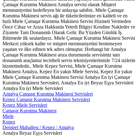
Çamaşır Kurutma Makinesi Antalya servisi olarak Müşteri
memnuniyetini hedefleyen bir anlayışa sahibiz. Miele Çamaşır
Kurutma Makinesi servis ağı ile tüketicilerimize en kaliteli ve en
hızlı Miele Çamaşır Kurutma Makinesi Servisi Hizmeti Vermeden
Önce Cihaz ve Arıza Hakkında Yeterli Bilgiyi Kendine Nakleder ve
Ziyarete Tam Donanımlı Olarak Gelir. Bu Yüzden Günlük İş
Bitirmede ilk sıralardayız. Miele Çamaşır Kurutma Makinesi Servisi
Merkezi yüksek kalite ve müşteri memnuniyetini benimseyen
yaşatan ve ilke edinen tek adres olmuştur. Herhangi bir Antalya
Çamaşır Kurutma Makinesi arıza durumunda servisimiz tam
donanımlı araçlamız tecrübeli servis teknisiyenlerimizle 7/24 sizlerin
hizmetindedir., Miele Kepez Servisi, Miele Çamaşır Kurutma
Makinesi Antalya, Kepez En yakın Miele Servisi, Kepez En yakın
Miele Çamaşır Kurutma Makinesi Servisi Antalya En iyi Çamaşır
Kurutma Makinesi Servisleri, Antalya En iyi Beyaz Eşya Servisleri
Antalya En iyi Miele Servisleri
Antalya Çamaşır Kurutma Makinesi Servisleri
Kepez Çamaşır Kurutma Makinesi Servisleri
Kepez Miele Servisleri
Çamaşır Kurutma Makinesi
Miele
Kepez
Demirel Mahallesi / Kepez / Antalya
Antalya Beyaz Eşya Servisleri