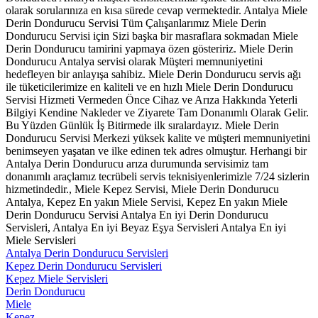
olarak sorularınıza en kısa sürede cevap vermektedir. Antalya Miele
Derin Dondurucu Servisi Tüm Çalışanlarımız Miele Derin
Dondurucu Servisi için Sizi başka bir masraflara sokmadan Miele
Derin Dondurucu tamirini yapmaya özen gösteririz. Miele Derin
Dondurucu Antalya servisi olarak Müşteri memnuniyetini
hedefleyen bir anlayışa sahibiz. Miele Derin Dondurucu servis ağı
ile tüketicilerimize en kaliteli ve en hızlı Miele Derin Dondurucu
Servisi Hizmeti Vermeden Önce Cihaz ve Arıza Hakkında Yeterli
Bilgiyi Kendine Nakleder ve Ziyarete Tam Donanımlı Olarak Gelir.
Bu Yüzden Günlük İş Bitirmede ilk sıralardayız. Miele Derin
Dondurucu Servisi Merkezi yüksek kalite ve müşteri memnuniyetini
benimseyen yaşatan ve ilke edinen tek adres olmuştur. Herhangi bir
Antalya Derin Dondurucu arıza durumunda servisimiz tam
donanımlı araçlamız tecrübeli servis teknisiyenlerimizle 7/24 sizlerin
hizmetindedir., Miele Kepez Servisi, Miele Derin Dondurucu
Antalya, Kepez En yakın Miele Servisi, Kepez En yakın Miele
Derin Dondurucu Servisi Antalya En iyi Derin Dondurucu
Servisleri, Antalya En iyi Beyaz Eşya Servisleri Antalya En iyi
Miele Servisleri
Antalya Derin Dondurucu Servisleri
Kepez Derin Dondurucu Servisleri
Kepez Miele Servisleri
Derin Dondurucu
Miele
Kepez