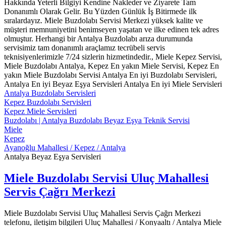
Hakkında Yeterli Bilgiyi Kendine Nakleder ve Ziyarete Tam
Donanımlı Olarak Gelir. Bu Yüzden Günlük İş Bitirmede ilk
sıralardayız. Miele Buzdolabı Servisi Merkezi yüksek kalite ve
müşteri memnuniyetini benimseyen yaşatan ve ilke edinen tek adres
olmuştur. Herhangi bir Antalya Buzdolabı arıza durumunda
servisimiz tam donanımlı araçlamız tecrübeli servis
teknisiyenlerimizle 7/24 sizlerin hizmetindedir., Miele Kepez Servisi,
Miele Buzdolabı Antalya, Kepez En yakın Miele Servisi, Kepez En
yakın Miele Buzdolabı Servisi Antalya En iyi Buzdolabı Servisleri,
Antalya En iyi Beyaz Eşya Servisleri Antalya En iyi Miele Servisleri
Antalya Buzdolabı Servisleri
Kepez Buzdolabı Servisleri
Kepez Miele Servisleri
Buzdolabı | Antalya Buzdolabı Beyaz Eşya Teknik Servisi
Miele
Kepez
Ayanoğlu Mahallesi / Kepez / Antalya
Antalya Beyaz Eşya Servisleri
Miele Buzdolabı Servisi Uluç Mahallesi
Servis Çağrı Merkezi
Miele Buzdolabı Servisi Uluç Mahallesi Servis Çağrı Merkezi
telefonu, iletişim bilgileri Uluç Mahallesi / Konyaaltı / Antalya Miele