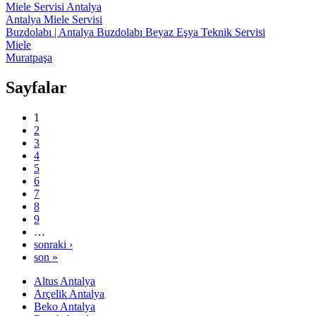
Miele Servisi Antalya
Antalya Miele Servisi
Buzdolabı | Antalya Buzdolabı Beyaz Eşya Teknik Servisi
Miele
Muratpaşa
Sayfalar
1
2
3
4
5
6
7
8
9
…
sonraki ›
son »
Altus Antalya
Arçelik Antalya
Beko Antalya