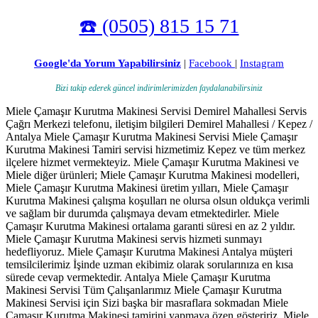
☎️ (0505) 815 15 71
Google'da Yorum Yapabilirsiniz
|
Facebook
|
Instagram
Bizi takip ederek güncel indirimlerimizden faydalanabilirsiniz
Miele Çamaşır Kurutma Makinesi Servisi Demirel Mahallesi Servis
Çağrı Merkezi telefonu, iletişim bilgileri Demirel Mahallesi / Kepez /
Antalya Miele Çamaşır Kurutma Makinesi Servisi Miele Çamaşır
Kurutma Makinesi Tamiri servisi hizmetimiz Kepez ve tüm merkez
ilçelere hizmet vermekteyiz. Miele Çamaşır Kurutma Makinesi ve
Miele diğer ürünleri; Miele Çamaşır Kurutma Makinesi modelleri,
Miele Çamaşır Kurutma Makinesi üretim yılları, Miele Çamaşır
Kurutma Makinesi çalışma koşulları ne olursa olsun oldukça verimli
ve sağlam bir durumda çalışmaya devam etmektedirler. Miele
Çamaşır Kurutma Makinesi ortalama garanti süresi en az 2 yıldır.
Miele Çamaşır Kurutma Makinesi servis hizmeti sunmayı
hedefliyoruz. Miele Çamaşır Kurutma Makinesi Antalya müşteri
temsilcilerimiz İşinde uzman ekibimiz olarak sorularınıza en kısa
sürede cevap vermektedir. Antalya Miele Çamaşır Kurutma
Makinesi Servisi Tüm Çalışanlarımız Miele Çamaşır Kurutma
Makinesi Servisi için Sizi başka bir masraflara sokmadan Miele
Çamaşır Kurutma Makinesi tamirini yapmaya özen gösteririz. Miele