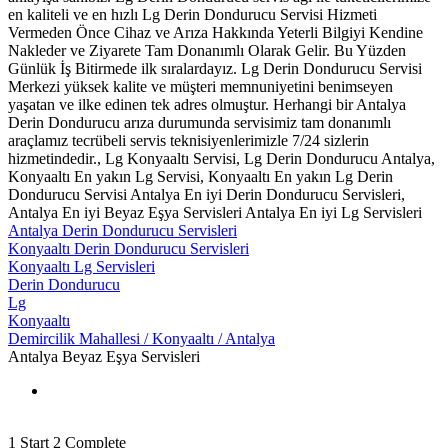
en kaliteli ve en hızlı Lg Derin Dondurucu Servisi Hizmeti
Vermeden Önce Cihaz ve Arıza Hakkında Yeterli Bilgiyi Kendine
Nakleder ve Ziyarete Tam Donanımlı Olarak Gelir. Bu Yüzden
Günlük İş Bitirmede ilk sıralardayız. Lg Derin Dondurucu Servisi
Merkezi yüksek kalite ve müşteri memnuniyetini benimseyen
yaşatan ve ilke edinen tek adres olmuştur. Herhangi bir Antalya
Derin Dondurucu arıza durumunda servisimiz tam donanımlı
araçlamız tecrübeli servis teknisiyenlerimizle 7/24 sizlerin
hizmetindedir., Lg Konyaaltı Servisi, Lg Derin Dondurucu Antalya,
Konyaaltı En yakın Lg Servisi, Konyaaltı En yakın Lg Derin
Dondurucu Servisi Antalya En iyi Derin Dondurucu Servisleri,
Antalya En iyi Beyaz Eşya Servisleri Antalya En iyi Lg Servisleri
Antalya Derin Dondurucu Servisleri
Konyaaltı Derin Dondurucu Servisleri
Konyaaltı Lg Servisleri
Derin Dondurucu
Lg
Konyaaltı
Demircilik Mahallesi / Konyaaltı / Antalya
Antalya Beyaz Eşya Servisleri
1
Start
2
Complete