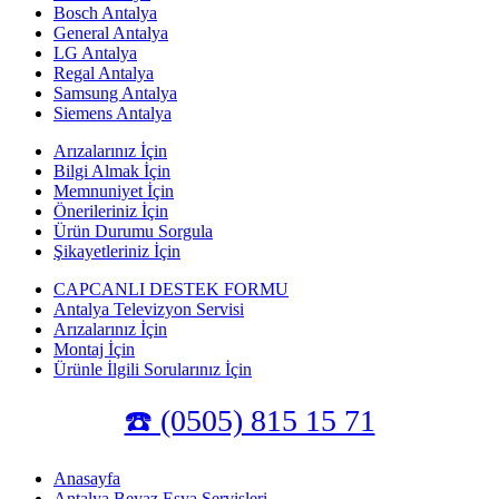
Bosch Antalya
General Antalya
LG Antalya
Regal Antalya
Samsung Antalya
Siemens Antalya
Arızalarınız İçin
Bilgi Almak İçin
Memnuniyet İçin
Önerileriniz İçin
Ürün Durumu Sorgula
Şikayetleriniz İçin
CAPCANLI DESTEK FORMU
Antalya Televizyon Servisi
Arızalarınız İçin
Montaj İçin
Ürünle İlgili Sorularınız İçin
☎️ (0505) 815 15 71
Anasayfa
Antalya Beyaz Eşya Servisleri