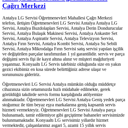
Çağrı Merkezi
Antalya LG Servisi Öğretmenevleri Mahallesi Çağrı Merkezi
telefon, iletişim Öğretmenevleri LG Servisi Antalya Antalya LG
Servisi, Antalya Buzdolapları Servisi, Antalya Derin Dondurucular
Servisi, Antalya Bulaşık Makinesi Servisi, Antalya Ankastre Set
Servisi, Antalya Aspiratör Servisi, Antalya Televizyon Servisi,
Antalya Fırın Servisi, Antalya Kombi Servisi, Antalya Su Sebili
Servisi, Antalya Mikrodalga Fırın Servisi satış servisi yapılan işçilik
ve değiştirilen parçalar tarafımızdan 1 yıl garantilidir. servis ve parça
değişimi servis fişi ile kayıt altına alınır ve müşteri mağduriyeti
yaşanmaz. Konyaaltı LG Servis talebiniz olduğunda size en yakın
gezici ekibimiz en kısa sürede belirttiğiniz adrese ulaşır ve
sorununuzu gideririz.
Öğretmenevleri LG Servisi Antalya mümkün olduğu müddetçe
cihazınıza sizin ortamınızda hızlı müdahale edilmekte, gerek
görüldüğü takdirde servis formu karşılığında atölyemize
alınmaktadır. Öğretmenevleri LG Servisi Antalya Geniş yedek parça
stoğumuz ile tüm beyaz eşya markalarına geniş kapsamlı servis
hizmeti vermekteyiz. Öğretmenevleri LG Servisi Antalya parça
bulunamadı, tamir edilemiyor gibi geçiştirme bahaneler servisimizde
bulunmamaktadır. Konyaaltı LG servisimiz yıllardır hizmet
vermektedir, çalışanlarımız asgari 5, azami 15 yıllık servis