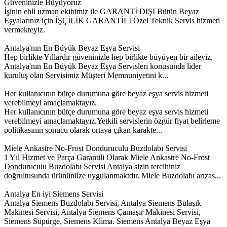
Güveninizle Büyüyoruz
İşinin ehli uzman ekibimiz ile GARANTİ DIŞI Bütün Beyaz
Eşyalarınız için İŞÇİLİK GARANTİLİ Özel Teknik Servis hizmeti
vermekteyiz.
Antalya'nın En Büyük Beyaz Eşya Servisi
Hep birlikte Yıllardır güveninizle hep birlikte büyüyen bir aileyiz.
Antalya'nın En Büyük Beyaz Eşya Servisleri konusunda lider
kuruluş olan Servisimiz Müşteri Memnuniyetini k...
Her kullanıcının bütçe durumuna göre beyaz eşya servis hizmeti
verebilmeyi amaçlamaktayız.
Her kullanıcının bütçe durumuna göre beyaz eşya servis hizmeti
verebilmeyi amaçlamaktayız.Yetkili servislerin özgür fiyat belirleme
politikasının sonucu olarak ortaya çıkan karakte...
Miele Ankastre No-Frost Donduruculu Buzdolabı Servisi
1 Yıl Hizmet ve Parça Garantili Olarak Miele Ankastre No-Frost
Donduruculu Buzdolabı Servisi Antalya sizin tercihiniz
doğrultusunda ürününüze uygulanmaktdır. Miele Buzdolabı arızas...
Antalya En iyi Siemens Servisi
Antalya Siemens Buzdolabı Servisi, Antalya Siemens Bulaşık
Makinesi Servisi, Antalya Siemens Çamaşır Makinesi Servisi,
Siemens Süpürge, Siemens Klima. Siemens Antalya Beyaz Eşya