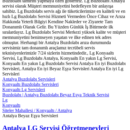
Buzdolabı tamirini yapmaya özen gösteririz. Lg Buzdolabı Antalya
servisi olarak Müşteri memnuniyetini hedefleyen bir anlayışa
sahibiz. Lg Buzdolabı servis ağı ile tüketicilerimize en kaliteli ve en
hızlı Lg Buzdolabı Servisi Hizmeti Vermeden Önce Cihaz ve Arıza
Hakkında Yeterli Bilgiyi Kendine Nakleder ve Ziyarete Tam
Donanımlı Olarak Gelir. Bu Yüzden Günlük İş Bitirmede ilk
sıralardayız. Lg Buzdolabı Servisi Merkezi yüksek kalite ve müşteri
memnuniyetini benimseyen yaşatan ve ilke edinen tek adres
olmuştur. Herhangi bir Antalya Buzdolabı arıza durumunda
servisimiz tam donanımlı araçlamız tecrübeli servis
teknisiyenlerimizle 7/24 sizlerin hizmetindedir., Lg Konyaaltı
Servisi, Lg Buzdolabı Antalya, Konyaaltı En yakın Lg Servisi,
Konyaaltı En yakın Lg Buzdolabı Servisi Antalya En iyi Buzdolabı
Servisleri, Antalya En iyi Beyaz Eşya Servisleri Antalya En iyi Lg
Servisleri
Antalya Buzdolabı Servisleri
Konyaaltı Buzdolabı Servisleri
Konyaaltı Lg Servisleri
Buzdolabı | Antalya Buzdolabı Beyaz Eşya Teknik Servisi
Lg
Konyaaltı
Siteler Mahallesi / Konyaaltı / Antalya
Antalya Beyaz Eşya Servisleri
Antalya LG Servisi Öğretmenevleri