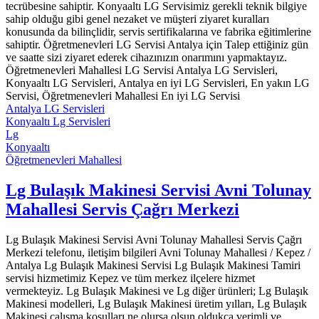
tecrübesine sahiptir. Konyaaltı LG Servisimiz gerekli teknik bilgiye
sahip olduğu gibi genel nezaket ve müşteri ziyaret kuralları
konusunda da bilinçlidir, servis sertifikalarına ve fabrika eğitimlerine
sahiptir. Öğretmenevleri LG Servisi Antalya için Talep ettiğiniz gün
ve saatte sizi ziyaret ederek cihazınızın onarımını yapmaktayız.
Öğretmenevleri Mahallesi LG Servisi Antalya LG Servisleri,
Konyaaltı LG Servisleri, Antalya en iyi LG Servisleri, En yakın LG
Servisi, Öğretmenevleri Mahallesi En iyi LG Servisi
Antalya LG Servisleri
Konyaaltı Lg Servisleri
Lg
Konyaaltı
Öğretmenevleri Mahallesi
Lg Bulaşık Makinesi Servisi Avni Tolunay
Mahallesi Servis Çağrı Merkezi
Lg Bulaşık Makinesi Servisi Avni Tolunay Mahallesi Servis Çağrı
Merkezi telefonu, iletişim bilgileri Avni Tolunay Mahallesi / Kepez /
Antalya Lg Bulaşık Makinesi Servisi Lg Bulaşık Makinesi Tamiri
servisi hizmetimiz Kepez ve tüm merkez ilçelere hizmet
vermekteyiz. Lg Bulaşık Makinesi ve Lg diğer ürünleri; Lg Bulaşık
Makinesi modelleri, Lg Bulaşık Makinesi üretim yılları, Lg Bulaşık
Makinesi çalışma koşulları ne olursa olsun oldukça verimli ve