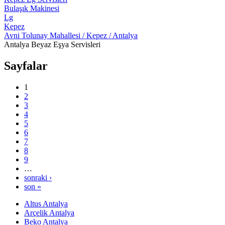
Bulaşık Makinesi
Lg
Kepez
Avni Tolunay Mahallesi / Kepez / Antalya
Antalya Beyaz Eşya Servisleri
Sayfalar
1
2
3
4
5
6
7
8
9
…
sonraki ›
son »
Altus Antalya
Arçelik Antalya
Beko Antalya