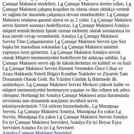
Çamaşır Makinesi modelleri, Lg Çamaşır Makinesi üretim yılları, Lg
Çamaşır Makinesi çalışma koşulları ne olursa olsun oldukça verimli
ve sağlam bir durumda çalışmaya devam etmektedirler. Lg Çamaşır
Makinesi ortalama garanti süresi en az 2 yıldır. Lg Çamaşır Makinesi
servis hizmeti sunmayı hedefliyoruz. Lg Çamaşır Makinesi Antalya
müşteri temsilcilerimiz İşinde uzman ekibimiz olarak sorularınıza en
kısa sürede cevap vermektedir. Antalya Lg Çamaşır Makinesi
Servisi Tüm Çalışanlarımız Lg Çamaşır Makinesi Servisi için Sizi
başka bir masraflara sokmadan Lg Çamaşır Makinesi tamirini
yapmaya özen gösteririz. Lg Çamaşır Makinesi Antalya servisi
olarak Müşteri memnuniyetini hedefleyen bir anlayışa sahibiz. Lg
Çamaşır Makinesi servis ağı ile tüketicilerimize en kaliteli ve en hızlı
Lg Çamaşır Makinesi Servisi Hizmeti Vermeden Önce Cihaz ve
Arıza Hakkında Yeterli Bilgiyi Kendine Nakleder ve Ziyarete Tam
Donanımlı Olarak Gelir. Bu Yüzden Günlük İş Bitirmede ilk
sıralardayız. Lg Çamaşır Makinesi Servisi Merkezi yüksek kalite ve
müşteri memnuniyetini benimseyen yaşatan ve ilke edinen tek adres
olmuştur. Herhangi bir Antalya Çamaşır Makinesi arıza durumunda
servisimiz tam donanımlı araçlamız tecrübeli servis
teknisiyenlerimizle 7/24 sizlerin hizmetindedir., Lg Muratpaşa
Servisi, Lg Çamaşır Makinesi Antalya, Muratpaşa En yakın Lg
Servisi, Muratpaşa En yakın Lg Çamaşır Makinesi Servisi Antalya
En iyi Çamaşır Makinesi Servisleri, Antalya En iyi Beyaz Eşya
Servisleri Antalya En iyi Lg Servisleri
Antalya Çamaşır Makinesi Servisleri