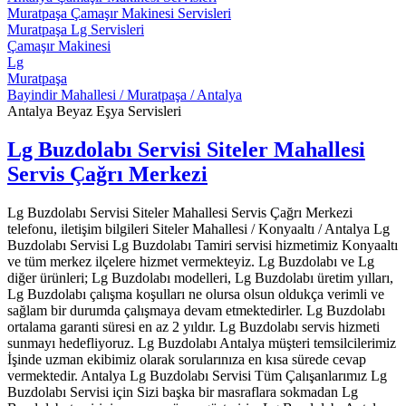
Muratpaşa Çamaşır Makinesi Servisleri
Muratpaşa Lg Servisleri
Çamaşır Makinesi
Lg
Muratpaşa
Bayindir Mahallesi / Muratpaşa / Antalya
Antalya Beyaz Eşya Servisleri
Lg Buzdolabı Servisi Siteler Mahallesi
Servis Çağrı Merkezi
Lg Buzdolabı Servisi Siteler Mahallesi Servis Çağrı Merkezi
telefonu, iletişim bilgileri Siteler Mahallesi / Konyaaltı / Antalya Lg
Buzdolabı Servisi Lg Buzdolabı Tamiri servisi hizmetimiz Konyaaltı
ve tüm merkez ilçelere hizmet vermekteyiz. Lg Buzdolabı ve Lg
diğer ürünleri; Lg Buzdolabı modelleri, Lg Buzdolabı üretim yılları,
Lg Buzdolabı çalışma koşulları ne olursa olsun oldukça verimli ve
sağlam bir durumda çalışmaya devam etmektedirler. Lg Buzdolabı
ortalama garanti süresi en az 2 yıldır. Lg Buzdolabı servis hizmeti
sunmayı hedefliyoruz. Lg Buzdolabı Antalya müşteri temsilcilerimiz
İşinde uzman ekibimiz olarak sorularınıza en kısa sürede cevap
vermektedir. Antalya Lg Buzdolabı Servisi Tüm Çalışanlarımız Lg
Buzdolabı Servisi için Sizi başka bir masraflara sokmadan Lg