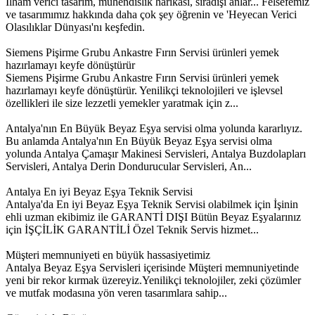
İlham verici tasarım, mühendislik harikası, sıradışı anlar... Felsefemiz
ve tasarımımız hakkında daha çok şey öğrenin ve 'Heyecan Verici
Olasılıklar Dünyası'nı keşfedin.
Siemens Pişirme Grubu Ankastre Fırın Servisi ürünleri yemek
hazırlamayı keyfe dönüştürür
Siemens Pişirme Grubu Ankastre Fırın Servisi ürünleri yemek
hazırlamayı keyfe dönüştürür. Yenilikçi teknolojileri ve işlevsel
özellikleri ile size lezzetli yemekler yaratmak için z...
Antalya'nın En Büyük Beyaz Eşya servisi olma yolunda kararlıyız.
Bu anlamda Antalya'nın En Büyük Beyaz Eşya servisi olma
yolunda Antalya Çamaşır Makinesi Servisleri, Antalya Buzdolapları
Servisleri, Antalya Derin Dondurucular Servisleri, An...
Antalya En iyi Beyaz Eşya Teknik Servisi
Antalya'da En iyi Beyaz Eşya Teknik Servisi olabilmek için İşinin
ehli uzman ekibimiz ile GARANTİ DIŞI Bütün Beyaz Eşyalarınız
için İŞÇİLİK GARANTİLİ Özel Teknik Servis hizmet...
Müşteri memnuniyeti en büyük hassasiyetimiz
Antalya Beyaz Eşya Servisleri içerisinde Müşteri memnuniyetinde
yeni bir rekor kırmak üzereyiz.Yenilikçi teknolojiler, zeki çözümler
ve mutfak modasına yön veren tasarımlara sahip...