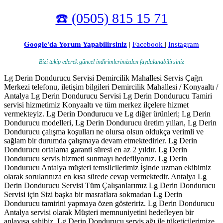
☎️ (0505) 815 15 71
Google'da Yorum Yapabilirsiniz
|
Facebook
|
Instagram
Bizi takip ederek güncel indirimlerimizden faydalanabilirsiniz
Lg Derin Dondurucu Servisi Demircilik Mahallesi Servis Çağrı
Merkezi telefonu, iletişim bilgileri Demircilik Mahallesi / Konyaaltı /
Antalya Lg Derin Dondurucu Servisi Lg Derin Dondurucu Tamiri
servisi hizmetimiz Konyaaltı ve tüm merkez ilçelere hizmet
vermekteyiz. Lg Derin Dondurucu ve Lg diğer ürünleri; Lg Derin
Dondurucu modelleri, Lg Derin Dondurucu üretim yılları, Lg Derin
Dondurucu çalışma koşulları ne olursa olsun oldukça verimli ve
sağlam bir durumda çalışmaya devam etmektedirler. Lg Derin
Dondurucu ortalama garanti süresi en az 2 yıldır. Lg Derin
Dondurucu servis hizmeti sunmayı hedefliyoruz. Lg Derin
Dondurucu Antalya müşteri temsilcilerimiz İşinde uzman ekibimiz
olarak sorularınıza en kısa sürede cevap vermektedir. Antalya Lg
Derin Dondurucu Servisi Tüm Çalışanlarımız Lg Derin Dondurucu
Servisi için Sizi başka bir masraflara sokmadan Lg Derin
Dondurucu tamirini yapmaya özen gösteririz. Lg Derin Dondurucu
Antalya servisi olarak Müşteri memnuniyetini hedefleyen bir
anlayışa sahibiz. Lg Derin Dondurucu servis ağı ile tüketicilerimize