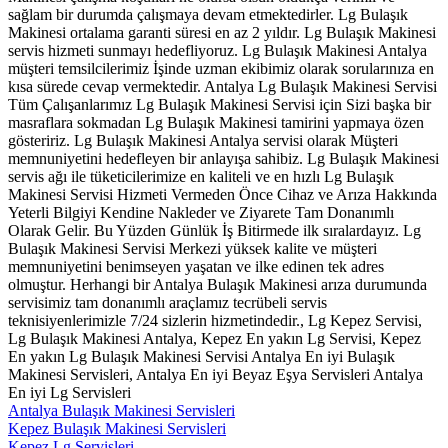
sağlam bir durumda çalışmaya devam etmektedirler. Lg Bulaşık
Makinesi ortalama garanti süresi en az 2 yıldır. Lg Bulaşık Makinesi
servis hizmeti sunmayı hedefliyoruz. Lg Bulaşık Makinesi Antalya
müşteri temsilcilerimiz İşinde uzman ekibimiz olarak sorularınıza en
kısa sürede cevap vermektedir. Antalya Lg Bulaşık Makinesi Servisi
Tüm Çalışanlarımız Lg Bulaşık Makinesi Servisi için Sizi başka bir
masraflara sokmadan Lg Bulaşık Makinesi tamirini yapmaya özen
gösteririz. Lg Bulaşık Makinesi Antalya servisi olarak Müşteri
memnuniyetini hedefleyen bir anlayışa sahibiz. Lg Bulaşık Makinesi
servis ağı ile tüketicilerimize en kaliteli ve en hızlı Lg Bulaşık
Makinesi Servisi Hizmeti Vermeden Önce Cihaz ve Arıza Hakkında
Yeterli Bilgiyi Kendine Nakleder ve Ziyarete Tam Donanımlı
Olarak Gelir. Bu Yüzden Günlük İş Bitirmede ilk sıralardayız. Lg
Bulaşık Makinesi Servisi Merkezi yüksek kalite ve müşteri
memnuniyetini benimseyen yaşatan ve ilke edinen tek adres
olmuştur. Herhangi bir Antalya Bulaşık Makinesi arıza durumunda
servisimiz tam donanımlı araçlamız tecrübeli servis
teknisiyenlerimizle 7/24 sizlerin hizmetindedir., Lg Kepez Servisi,
Lg Bulaşık Makinesi Antalya, Kepez En yakın Lg Servisi, Kepez
En yakın Lg Bulaşık Makinesi Servisi Antalya En iyi Bulaşık
Makinesi Servisleri, Antalya En iyi Beyaz Eşya Servisleri Antalya
En iyi Lg Servisleri
Antalya Bulaşık Makinesi Servisleri
Kepez Bulaşık Makinesi Servisleri
Kepez Lg Servisleri