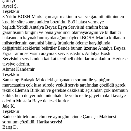
çok iyi
Aysel Ş.
Teşekkür
3 Yıldır BOSH Marka çamaşır makinem var ve garanti bitiminden
kısa bir süre sonra aniden bozuldu. Eo9 hatası vermeye
başladı.Yetkili Antalya Beyaz Eşya Servisini aradım bana
garantisinin bitiğini ve bana yardımcı olamayacağını ve kullanıcı
hatasından kaynaklanmış olacağını söyledi.BOSH Marka kullanan
müşterilerinin garantisi bitmiş ürünlerin ödeme karşılığında
değiştirebileceklerini belirtiler.Bende bunun üzerine Antalya Beyaz
Eşya Tamir servisini arayarak servis istedim. Antalya Bosh
Servisinin servisinden kat kat tecrübeli olduklarını anladım. Herkese
tavsiye ederim.
Ahmet Kandemir
Teşekkür
Samsung Bulaşık Mak.deki çalışmama sorunu ile yaptığım
muracaattim çok kısa sürede yetkili servis tarafından çözüldü gerek
teknik Eleman Birikimi ve gerekse dakikalık açısından çok memnun
kaldık hem de yerinde müdahale ile ve ücret te gayet makul tavsiye
ederim Mustafa Beye de tesekkurler
Jale K.
Teşekkür
Sadece bir telefon açtım ve aynı gün içinde Çamaşır Makinesi
sorunum çözüldü. Harika servis!
Barış D.