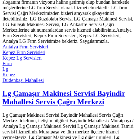
sloganını firmanın vizyonu haline getirmiş olup bundan hareketle
müşterilerine LG fırın Servisi olarak hizmet etmektedir. LG fırın
Servisi Çağrı Merkezimizden bizleri arayarak şikayetinizi
iletebilirsiniz. LG Buzdolabı Servisi LG Çamaşır Makinesi Servisi,
LG Bulaşık Makinesi Servisi, LG Ankastre Servisi Çağrı
Merkezilerine ait numaralardan servis hizmeti alabilirsiniz.Antalya
Fırın Servisleri, Kepez Fırın Servisleri, Kepez LG Servisleri,
Antalya LG Fırın Servisimize bekleriz. Saygılarımızla.
Antalya Fırın Servisleri
Kepez Fırın Servisleri
Kepez Lg Servisleri
Fırın
Lg
Kepez
Düdenbaşi Mahallesi
Lg Çamaşır Makinesi Servisi Bayindir
Mahallesi Servis Çağrı Merkezi
Lg Çamaşır Makinesi Servisi Bayindir Mahallesi Servis Çağrı
Merkezi telefonu, iletişim bilgileri Bayindir Mahallesi / Muratpaşa /
Antalya Lg Çamaşır Makinesi Servisi Lg Çamaşır Makinesi Tamiri
servisi hizmetimiz Muratpaşa ve tüm merkez ilçelere hizmet
vermekteyiz. Lg Çamaşır Makinesi ve Lg diğer ürünleri; Lg