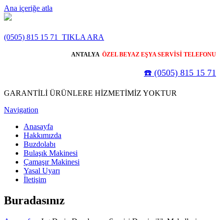
Ana içeriğe atla
(0505) 815 15 71
TIKLA ARA
ANTALYA
ÖZEL BEYAZ EŞYA SERVİSİ TELEFONU
☎️ (0505) 815 15 71
GARANTİLİ ÜRÜNLERE HİZMETİMİZ YOKTUR
Navigation
Anasayfa
Hakkımızda
Buzdolabı
Bulaşık Makinesi
Çamaşır Makinesi
Yasal Uyarı
İletişim
Buradasınız