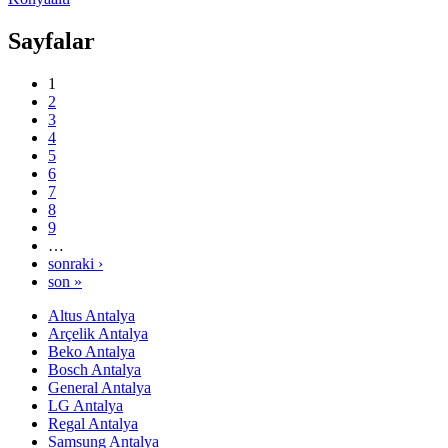
Sayfalar
1
2
3
4
5
6
7
8
9
…
sonraki ›
son »
Altus Antalya
Arçelik Antalya
Beko Antalya
Bosch Antalya
General Antalya
LG Antalya
Regal Antalya
Samsung Antalya