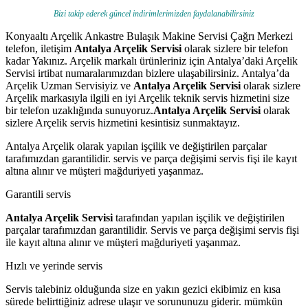
Bizi takip ederek güncel indirimlerimizden faydalanabilirsiniz
Konyaaltı Arçelik Ankastre Bulaşık Makine Servisi Çağrı Merkezi
telefon, iletişim
Antalya Arçelik Servisi
olarak sizlere bir telefon
kadar Yakınız. Arçelik markalı ürünleriniz için Antalya’daki Arçelik
Servisi irtibat numaralarımızdan bizlere ulaşabilirsiniz. Antalya’da
Arçelik Uzman Servisiyiz ve
Antalya Arçelik Servisi
olarak sizlere
Arçelik markasıyla ilgili en iyi Arçelik teknik servis hizmetini size
bir telefon uzaklığında sunuyoruz.
Antalya Arçelik Servisi
olarak
sizlere Arçelik servis hizmetini kesintisiz sunmaktayız.
Antalya Arçelik olarak yapılan işçilik ve değiştirilen parçalar
tarafımızdan garantilidir. servis ve parça değişimi servis fişi ile kayıt
altına alınır ve müşteri mağduriyeti yaşanmaz.
Garantili servis
Antalya Arçelik Servisi
tarafından yapılan işçilik ve değiştirilen
parçalar tarafımızdan garantilidir. Servis ve parça değişimi servis fişi
ile kayıt altına alınır ve müşteri mağduriyeti yaşanmaz.
Hızlı ve yerinde servis
Servis talebiniz olduğunda size en yakın gezici ekibimiz en kısa
sürede belirttiğiniz adrese ulaşır ve sorununuzu giderir. mümkün