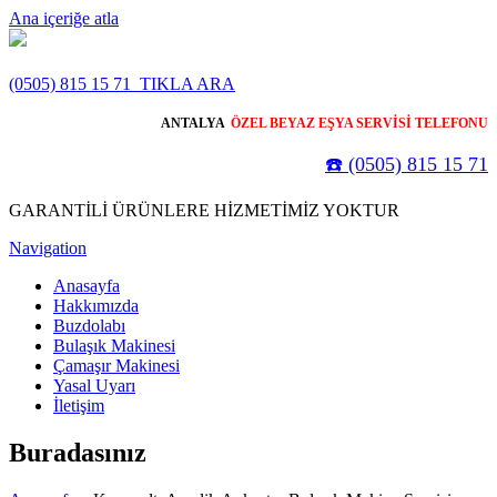
Ana içeriğe atla
(0505) 815 15 71
TIKLA ARA
ANTALYA
ÖZEL BEYAZ EŞYA SERVİSİ TELEFONU
☎️ (0505) 815 15 71
GARANTİLİ ÜRÜNLERE HİZMETİMİZ YOKTUR
Navigation
Anasayfa
Hakkımızda
Buzdolabı
Bulaşık Makinesi
Çamaşır Makinesi
Yasal Uyarı
İletişim
Buradasınız