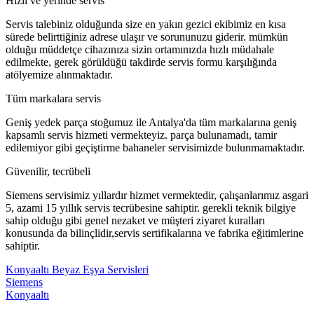
Hızlı ve yerinde servis
Servis talebiniz olduğunda size en yakın gezici ekibimiz en kısa
sürede belirttiğiniz adrese ulaşır ve sorununuzu giderir. mümkün
olduğu müddetçe cihazınıza sizin ortamınızda hızlı müdahale
edilmekte, gerek görüldüğü takdirde servis formu karşılığında
atölyemize alınmaktadır.
Tüm markalara servis
Geniş yedek parça stoğumuz ile Antalya'da tüm markalarına geniş
kapsamlı servis hizmeti vermekteyiz. parça bulunamadı, tamir
edilemiyor gibi geçiştirme bahaneler servisimizde bulunmamaktadır.
Güvenilir, tecrübeli
Siemens servisimiz yıllardır hizmet vermektedir, çalışanlarımız asgari
5, azami 15 yıllık servis tecrübesine sahiptir. gerekli teknik bilgiye
sahip olduğu gibi genel nezaket ve müşteri ziyaret kuralları
konusunda da bilinçlidir,servis sertifikalarına ve fabrika eğitimlerine
sahiptir.
Konyaaltı Beyaz Eşya Servisleri
Siemens
Konyaaltı