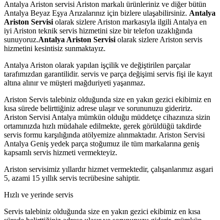
Antalya Ariston servisi Ariston markalı ürünleriniz ve diğer bütün
Antalya Beyaz Eşya Arızalarınız için bizlere ulaşabilirsiniz.
Antalya
Ariston Servisi
olarak sizlere Ariston markasıyla ilgili Antalya en
iyi Ariston teknik servis hizmetini size bir telefon uzaklığında
sunuyoruz.
Antalya Ariston Servisi
olarak sizlere Ariston servis
hizmetini kesintisiz sunmaktayız.
Antalya Ariston olarak yapılan işçilik ve değiştirilen parçalar
tarafımızdan garantilidir. servis ve parça değişimi servis fişi ile kayıt
altına alınır ve müşteri mağduriyeti yaşanmaz.
Ariston Servis talebiniz olduğunda size en yakın gezici ekibimiz en
kısa sürede belirttiğiniz adrese ulaşır ve sorununuzu gideririz.
Ariston Servisi Antalya mümkün olduğu müddetçe cihazınıza sizin
ortamınızda hızlı müdahale edilmekte, gerek görüldüğü takdirde
servis formu karşılığında atölyemize alınmaktadır. Ariston Servisi
Antalya Geniş yedek parça stoğumuz ile tüm markalarına geniş
kapsamlı servis hizmeti vermekteyiz.
Ariston servisimiz yıllardır hizmet vermektedir, çalışanlarımız asgari
5, azami 15 yıllık servis tecrübesine sahiptir.
Hızlı ve yerinde servis
Servis talebiniz olduğunda size en yakın gezici ekibimiz en kısa