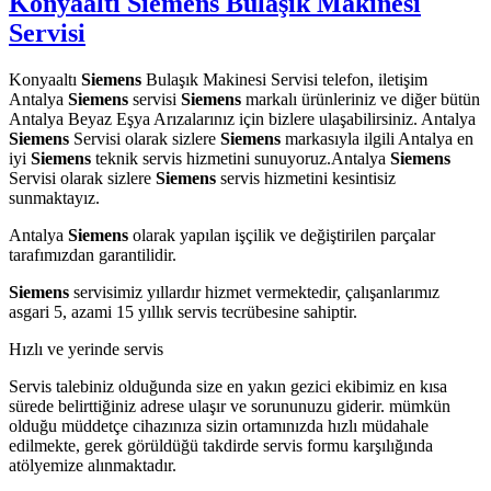
Konyaaltı Siemens Bulaşık Makinesi
Servisi
Konyaaltı
Siemens
Bulaşık Makinesi Servisi telefon, iletişim
Antalya
Siemens
servisi
Siemens
markalı ürünleriniz ve diğer bütün
Antalya Beyaz Eşya Arızalarınız için bizlere ulaşabilirsiniz. Antalya
Siemens
Servisi olarak sizlere
Siemens
markasıyla ilgili Antalya en
iyi
Siemens
teknik servis hizmetini sunuyoruz.Antalya
Siemens
Servisi olarak sizlere
Siemens
servis hizmetini kesintisiz
sunmaktayız.
Antalya
Siemens
olarak yapılan işçilik ve değiştirilen parçalar
tarafımızdan garantilidir.
Siemens
servisimiz yıllardır hizmet vermektedir, çalışanlarımız
asgari 5, azami 15 yıllık servis tecrübesine sahiptir.
Hızlı ve yerinde servis
Servis talebiniz olduğunda size en yakın gezici ekibimiz en kısa
sürede belirttiğiniz adrese ulaşır ve sorununuzu giderir. mümkün
olduğu müddetçe cihazınıza sizin ortamınızda hızlı müdahale
edilmekte, gerek görüldüğü takdirde servis formu karşılığında
atölyemize alınmaktadır.