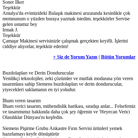
Soner İlker
Teşekkür
Antalya'da evimizideki Bulaşık makinesi arızasında kesinlikle çok
memnunum o yüzden buraya yazmak istedim. teşekkürler Servise
gelen ustamız bey
Irmak J.
Teşekkür
Çamaşır Makinesi servisinizle çalışmak gerçekten keyifli. İşlerini
ciddiye alıyorlar, teşekkür ederim!
+ Siz de Yorum Yazın
|
Bütün Yorumlar
Buzdolapları ve Derin Dondurucular
Yenilikçi teknolojiler, zeki çözümler ve mutfak modasına yön veren
tasarımlara sahip Siemens buzdolapları ve derin dondurucular,
yiyecekleri saklamanın en iyi yoludur.
İlham veren tasarım
İlham verici tasarım, mühendislik harikası, sıradışı anlar... Felsefemiz
ve tasarımımız hakkında daha çok şey öğrenin ve 'Heyecan Verici
Olasılıklar Dünyası'nı keşfedin.
Siemens Pişirme Grubu Ankastre Fırın Servisi ürünleri yemek
hazırlamayı keyfe dönüştürür