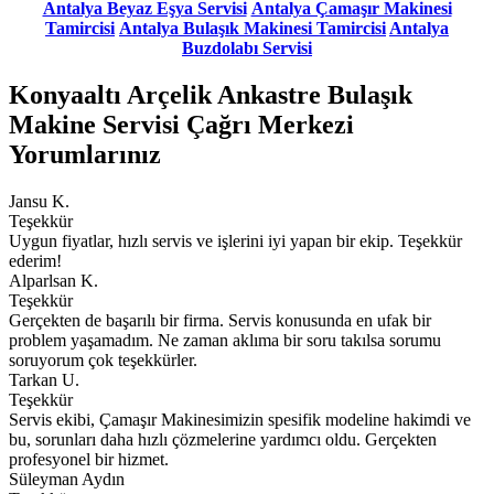
Antalya Beyaz Eşya Servisi
Antalya Çamaşır Makinesi
Tamircisi
Antalya Bulaşık Makinesi Tamircisi
Antalya
Buzdolabı Servisi
Konyaaltı Arçelik Ankastre Bulaşık
Makine Servisi Çağrı Merkezi
Yorumlarınız
Jansu K.
Teşekkür
Uygun fiyatlar, hızlı servis ve işlerini iyi yapan bir ekip. Teşekkür
ederim!
Alparlsan K.
Teşekkür
Gerçekten de başarılı bir firma. Servis konusunda en ufak bir
problem yaşamadım. Ne zaman aklıma bir soru takılsa sorumu
soruyorum çok teşekkürler.
Tarkan U.
Teşekkür
Servis ekibi, Çamaşır Makinesimizin spesifik modeline hakimdi ve
bu, sorunları daha hızlı çözmelerine yardımcı oldu. Gerçekten
profesyonel bir hizmet.
Süleyman Aydın