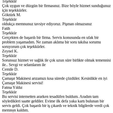
Teşekkür
Çok uygun ve düzgün bir firmasınız. Bize böyle hizmet sunduğunuz
için teşekkürler.
Göktürk M.
Teşekkür
oldukça memnunuz tavsiye ediyoruz. Pişman olmazsınız
Fatih
Teşekkür
Gerçekten de başarılı bir firma. Servis konusunda en ufak bir
problem yaşamadım. Ne zaman aklıma bir soru takılsa sorumu
soruyorum çok teşekkürler.
Zeynel K.
Teşekkür
Sorunsuz hizmet ve sağlık ile çok uzun süre birlikte olmak temennisi
ile.. Sevgi ve selamlarım ile
Cemile D.
Teşekkür
Çamaşır Makinesi arızamızı kısa sürede çözdüler. Kesinlikle en iyi
Çamaşır Makinesi servisi!
Fatma Yıldız
Teşekkür
Bu servisi internetten ararken tesadüfen buldum. Aradım tam
söyledikleri saatte geldiler. Evime ilk defa yaka kartı bulunan bir
servis geldi. Çok başarılı bir iş çıkardı ve teknik bilgilerde verdi çok
memnun kaldım.