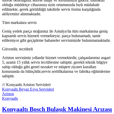
sürede belirttiğiniz adrese ulaşır ve sorununuzu giderir. mümkün
olduğu müddetçe cihazınıza sizin ortamınızda hızlı müdahale
edilmekte, gerek görüldüğü takdirde servis formu karşılığında
atölyemize alınmaktadır.
Tüm markalara servis
Geniş yedek parça stoğumuz ile Antalya'da tüm markalarına geniş
kapsamlı servis hizmeti vermekteyiz. parça bulunamadı, tamir
edilemiyor gibi geçiştirme bahaneler servisimizde bulunmamaktadır.
Güvenilir, tecrübeli
Ariston servisimiz yıllardır hizmet vermektedir, çalışanlarımız asgari
5, azami 15 yıllık servis tecrübesine sahiptir. gerekli teknik bilgiye
sahip olduğu gibi genel nezaket ve müşteri ziyaret kuralları
konusunda da bilinçlidir,servis sertifikalarına ve fabrika eğitimlerine
sahiptir.
/// Konyaaltı Ariston Servisleri
Konyaaltı Beyaz Eşya Servisleri
Ariston
Konyaaltı
Konyaaltı Bosch Bulaşık Makinesi Arızası