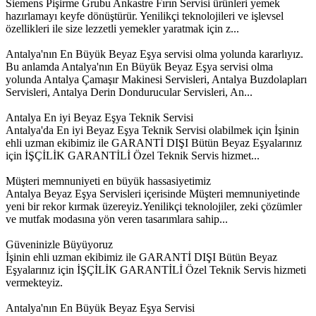
Siemens Pişirme Grubu Ankastre Fırın Servisi ürünleri yemek
hazırlamayı keyfe dönüştürür. Yenilikçi teknolojileri ve işlevsel
özellikleri ile size lezzetli yemekler yaratmak için z...
Antalya'nın En Büyük Beyaz Eşya servisi olma yolunda kararlıyız.
Bu anlamda Antalya'nın En Büyük Beyaz Eşya servisi olma
yolunda Antalya Çamaşır Makinesi Servisleri, Antalya Buzdolapları
Servisleri, Antalya Derin Dondurucular Servisleri, An...
Antalya En iyi Beyaz Eşya Teknik Servisi
Antalya'da En iyi Beyaz Eşya Teknik Servisi olabilmek için İşinin
ehli uzman ekibimiz ile GARANTİ DIŞI Bütün Beyaz Eşyalarınız
için İŞÇİLİK GARANTİLİ Özel Teknik Servis hizmet...
Müşteri memnuniyeti en büyük hassasiyetimiz
Antalya Beyaz Eşya Servisleri içerisinde Müşteri memnuniyetinde
yeni bir rekor kırmak üzereyiz.Yenilikçi teknolojiler, zeki çözümler
ve mutfak modasına yön veren tasarımlara sahip...
Güveninizle Büyüyoruz
İşinin ehli uzman ekibimiz ile GARANTİ DIŞI Bütün Beyaz
Eşyalarınız için İŞÇİLİK GARANTİLİ Özel Teknik Servis hizmeti
vermekteyiz.
Antalya'nın En Büyük Beyaz Eşya Servisi