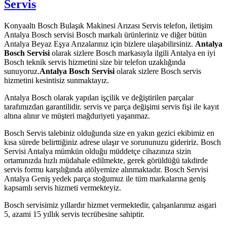
Servis
Konyaaltı Bosch Bulaşık Makinesi Arızası Servis telefon, iletişim
Antalya Bosch servisi Bosch markalı ürünleriniz ve diğer bütün
Antalya Beyaz Eşya Arızalarınız için bizlere ulaşabilirsiniz.
Antalya
Bosch Servisi
olarak sizlere Bosch markasıyla ilgili Antalya en iyi
Bosch teknik servis hizmetini size bir telefon uzaklığında
sunuyoruz.
Antalya Bosch Servisi
olarak sizlere Bosch servis
hizmetini kesintisiz sunmaktayız.
Antalya Bosch olarak yapılan işçilik ve değiştirilen parçalar
tarafımızdan garantilidir. servis ve parça değişimi servis fişi ile kayıt
altına alınır ve müşteri mağduriyeti yaşanmaz.
Bosch Servis talebiniz olduğunda size en yakın gezici ekibimiz en
kısa sürede belirttiğiniz adrese ulaşır ve sorununuzu gideririz. Bosch
Servisi Antalya mümkün olduğu müddetçe cihazınıza sizin
ortamınızda hızlı müdahale edilmekte, gerek görüldüğü takdirde
servis formu karşılığında atölyemize alınmaktadır. Bosch Servisi
Antalya Geniş yedek parça stoğumuz ile tüm markalarına geniş
kapsamlı servis hizmeti vermekteyiz.
Bosch servisimiz yıllardır hizmet vermektedir, çalışanlarımız asgari
5, azami 15 yıllık servis tecrübesine sahiptir.