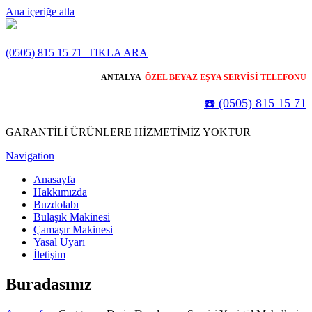
Ana içeriğe atla
(0505) 815 15 71
TIKLA ARA
ANTALYA
ÖZEL BEYAZ EŞYA SERVİSİ TELEFONU
☎️ (0505) 815 15 71
GARANTİLİ ÜRÜNLERE HİZMETİMİZ YOKTUR
Navigation
Anasayfa
Hakkımızda
Buzdolabı
Bulaşık Makinesi
Çamaşır Makinesi
Yasal Uyarı
İletişim
Buradasınız