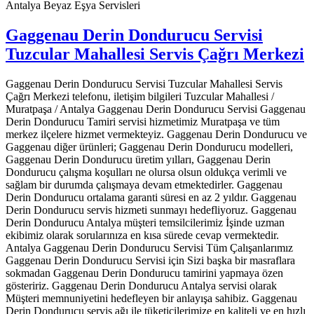
Antalya Beyaz Eşya Servisleri
Gaggenau Derin Dondurucu Servisi
Tuzcular Mahallesi Servis Çağrı Merkezi
Gaggenau Derin Dondurucu Servisi Tuzcular Mahallesi Servis
Çağrı Merkezi telefonu, iletişim bilgileri Tuzcular Mahallesi /
Muratpaşa / Antalya Gaggenau Derin Dondurucu Servisi Gaggenau
Derin Dondurucu Tamiri servisi hizmetimiz Muratpaşa ve tüm
merkez ilçelere hizmet vermekteyiz. Gaggenau Derin Dondurucu ve
Gaggenau diğer ürünleri; Gaggenau Derin Dondurucu modelleri,
Gaggenau Derin Dondurucu üretim yılları, Gaggenau Derin
Dondurucu çalışma koşulları ne olursa olsun oldukça verimli ve
sağlam bir durumda çalışmaya devam etmektedirler. Gaggenau
Derin Dondurucu ortalama garanti süresi en az 2 yıldır. Gaggenau
Derin Dondurucu servis hizmeti sunmayı hedefliyoruz. Gaggenau
Derin Dondurucu Antalya müşteri temsilcilerimiz İşinde uzman
ekibimiz olarak sorularınıza en kısa sürede cevap vermektedir.
Antalya Gaggenau Derin Dondurucu Servisi Tüm Çalışanlarımız
Gaggenau Derin Dondurucu Servisi için Sizi başka bir masraflara
sokmadan Gaggenau Derin Dondurucu tamirini yapmaya özen
gösteririz. Gaggenau Derin Dondurucu Antalya servisi olarak
Müşteri memnuniyetini hedefleyen bir anlayışa sahibiz. Gaggenau
Derin Dondurucu servis ağı ile tüketicilerimize en kaliteli ve en hızlı