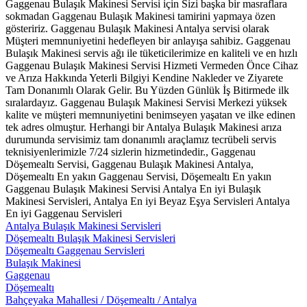
Gaggenau Bulaşık Makinesi Servisi için Sizi başka bir masraflara
sokmadan Gaggenau Bulaşık Makinesi tamirini yapmaya özen
gösteririz. Gaggenau Bulaşık Makinesi Antalya servisi olarak
Müşteri memnuniyetini hedefleyen bir anlayışa sahibiz. Gaggenau
Bulaşık Makinesi servis ağı ile tüketicilerimize en kaliteli ve en hızlı
Gaggenau Bulaşık Makinesi Servisi Hizmeti Vermeden Önce Cihaz
ve Arıza Hakkında Yeterli Bilgiyi Kendine Nakleder ve Ziyarete
Tam Donanımlı Olarak Gelir. Bu Yüzden Günlük İş Bitirmede ilk
sıralardayız. Gaggenau Bulaşık Makinesi Servisi Merkezi yüksek
kalite ve müşteri memnuniyetini benimseyen yaşatan ve ilke edinen
tek adres olmuştur. Herhangi bir Antalya Bulaşık Makinesi arıza
durumunda servisimiz tam donanımlı araçlamız tecrübeli servis
teknisiyenlerimizle 7/24 sizlerin hizmetindedir., Gaggenau
Döşemealtı Servisi, Gaggenau Bulaşık Makinesi Antalya,
Döşemealtı En yakın Gaggenau Servisi, Döşemealtı En yakın
Gaggenau Bulaşık Makinesi Servisi Antalya En iyi Bulaşık
Makinesi Servisleri, Antalya En iyi Beyaz Eşya Servisleri Antalya
En iyi Gaggenau Servisleri
Antalya Bulaşık Makinesi Servisleri
Döşemealtı Bulaşık Makinesi Servisleri
Döşemealtı Gaggenau Servisleri
Bulaşık Makinesi
Gaggenau
Döşemealtı
Bahçeyaka Mahallesi / Döşemealtı / Antalya