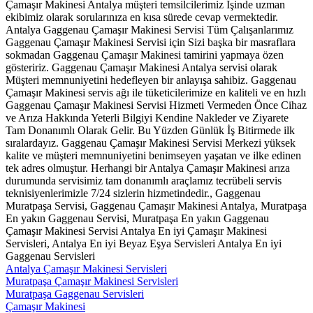
Çamaşır Makinesi Antalya müşteri temsilcilerimiz İşinde uzman
ekibimiz olarak sorularınıza en kısa sürede cevap vermektedir.
Antalya Gaggenau Çamaşır Makinesi Servisi Tüm Çalışanlarımız
Gaggenau Çamaşır Makinesi Servisi için Sizi başka bir masraflara
sokmadan Gaggenau Çamaşır Makinesi tamirini yapmaya özen
gösteririz. Gaggenau Çamaşır Makinesi Antalya servisi olarak
Müşteri memnuniyetini hedefleyen bir anlayışa sahibiz. Gaggenau
Çamaşır Makinesi servis ağı ile tüketicilerimize en kaliteli ve en hızlı
Gaggenau Çamaşır Makinesi Servisi Hizmeti Vermeden Önce Cihaz
ve Arıza Hakkında Yeterli Bilgiyi Kendine Nakleder ve Ziyarete
Tam Donanımlı Olarak Gelir. Bu Yüzden Günlük İş Bitirmede ilk
sıralardayız. Gaggenau Çamaşır Makinesi Servisi Merkezi yüksek
kalite ve müşteri memnuniyetini benimseyen yaşatan ve ilke edinen
tek adres olmuştur. Herhangi bir Antalya Çamaşır Makinesi arıza
durumunda servisimiz tam donanımlı araçlamız tecrübeli servis
teknisiyenlerimizle 7/24 sizlerin hizmetindedir., Gaggenau
Muratpaşa Servisi, Gaggenau Çamaşır Makinesi Antalya, Muratpaşa
En yakın Gaggenau Servisi, Muratpaşa En yakın Gaggenau
Çamaşır Makinesi Servisi Antalya En iyi Çamaşır Makinesi
Servisleri, Antalya En iyi Beyaz Eşya Servisleri Antalya En iyi
Gaggenau Servisleri
Antalya Çamaşır Makinesi Servisleri
Muratpaşa Çamaşır Makinesi Servisleri
Muratpaşa Gaggenau Servisleri
Çamaşır Makinesi