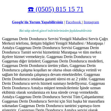
☎️ (0505) 815 15 71
Google'da Yorum Yapabilirsiniz
|
Facebook
|
Instagram
Bizi takip ederek güncel indirimlerimizden faydalanabilirsiniz
Gaggenau Derin Dondurucu Servisi Yenigöl Mahallesi Servis Çağrı
Merkezi telefonu, iletişim bilgileri Yenigöl Mahallesi / Muratpaşa /
Antalya Gaggenau Derin Dondurucu Servisi Gaggenau Derin
Dondurucu Tamiri servisi hizmetimiz Muratpaşa ve tüm merkez
ilçelere hizmet vermekteyiz. Gaggenau Derin Dondurucu ve
Gaggenau diğer ürünleri; Gaggenau Derin Dondurucu modelleri,
Gaggenau Derin Dondurucu üretim yılları, Gaggenau Derin
Dondurucu çalışma koşulları ne olursa olsun oldukça verimli ve
sağlam bir durumda çalışmaya devam etmektedirler. Gaggenau
Derin Dondurucu ortalama garanti süresi en az 2 yıldır. Gaggenau
Derin Dondurucu servis hizmeti sunmayı hedefliyoruz. Gaggenau
Derin Dondurucu Antalya müşteri temsilcilerimiz İşinde uzman
ekibimiz olarak sorularınıza en kısa sürede cevap vermektedir.
Antalya Gaggenau Derin Dondurucu Servisi Tüm Çalışanlarımız
Gaggenau Derin Dondurucu Servisi için Sizi başka bir masraflara
sokmadan Gaggenau Derin Dondurucu tamirini yapmaya özen
gösteririz. Gaggenau Derin Dondurucu Antalya servisi olarak