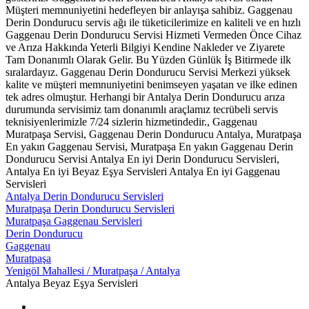
Müşteri memnuniyetini hedefleyen bir anlayışa sahibiz. Gaggenau
Derin Dondurucu servis ağı ile tüketicilerimize en kaliteli ve en hızlı
Gaggenau Derin Dondurucu Servisi Hizmeti Vermeden Önce Cihaz
ve Arıza Hakkında Yeterli Bilgiyi Kendine Nakleder ve Ziyarete
Tam Donanımlı Olarak Gelir. Bu Yüzden Günlük İş Bitirmede ilk
sıralardayız. Gaggenau Derin Dondurucu Servisi Merkezi yüksek
kalite ve müşteri memnuniyetini benimseyen yaşatan ve ilke edinen
tek adres olmuştur. Herhangi bir Antalya Derin Dondurucu arıza
durumunda servisimiz tam donanımlı araçlamız tecrübeli servis
teknisiyenlerimizle 7/24 sizlerin hizmetindedir., Gaggenau
Muratpaşa Servisi, Gaggenau Derin Dondurucu Antalya, Muratpaşa
En yakın Gaggenau Servisi, Muratpaşa En yakın Gaggenau Derin
Dondurucu Servisi Antalya En iyi Derin Dondurucu Servisleri,
Antalya En iyi Beyaz Eşya Servisleri Antalya En iyi Gaggenau
Servisleri
Antalya Derin Dondurucu Servisleri
Muratpaşa Derin Dondurucu Servisleri
Muratpaşa Gaggenau Servisleri
Derin Dondurucu
Gaggenau
Muratpaşa
Yenigöl Mahallesi / Muratpaşa / Antalya
Antalya Beyaz Eşya Servisleri