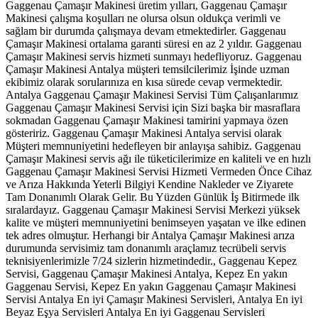
Gaggenau Çamaşır Makinesi üretim yılları, Gaggenau Çamaşır
Makinesi çalışma koşulları ne olursa olsun oldukça verimli ve
sağlam bir durumda çalışmaya devam etmektedirler. Gaggenau
Çamaşır Makinesi ortalama garanti süresi en az 2 yıldır. Gaggenau
Çamaşır Makinesi servis hizmeti sunmayı hedefliyoruz. Gaggenau
Çamaşır Makinesi Antalya müşteri temsilcilerimiz İşinde uzman
ekibimiz olarak sorularınıza en kısa sürede cevap vermektedir.
Antalya Gaggenau Çamaşır Makinesi Servisi Tüm Çalışanlarımız
Gaggenau Çamaşır Makinesi Servisi için Sizi başka bir masraflara
sokmadan Gaggenau Çamaşır Makinesi tamirini yapmaya özen
gösteririz. Gaggenau Çamaşır Makinesi Antalya servisi olarak
Müşteri memnuniyetini hedefleyen bir anlayışa sahibiz. Gaggenau
Çamaşır Makinesi servis ağı ile tüketicilerimize en kaliteli ve en hızlı
Gaggenau Çamaşır Makinesi Servisi Hizmeti Vermeden Önce Cihaz
ve Arıza Hakkında Yeterli Bilgiyi Kendine Nakleder ve Ziyarete
Tam Donanımlı Olarak Gelir. Bu Yüzden Günlük İş Bitirmede ilk
sıralardayız. Gaggenau Çamaşır Makinesi Servisi Merkezi yüksek
kalite ve müşteri memnuniyetini benimseyen yaşatan ve ilke edinen
tek adres olmuştur. Herhangi bir Antalya Çamaşır Makinesi arıza
durumunda servisimiz tam donanımlı araçlamız tecrübeli servis
teknisiyenlerimizle 7/24 sizlerin hizmetindedir., Gaggenau Kepez
Servisi, Gaggenau Çamaşır Makinesi Antalya, Kepez En yakın
Gaggenau Servisi, Kepez En yakın Gaggenau Çamaşır Makinesi
Servisi Antalya En iyi Çamaşır Makinesi Servisleri, Antalya En iyi
Beyaz Eşya Servisleri Antalya En iyi Gaggenau Servisleri