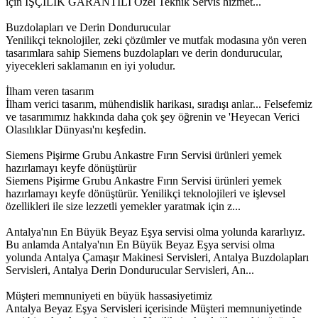
için İŞÇİLİK GARANTİLİ Özel Teknik Servis hizmet...
Buzdolapları ve Derin Dondurucular
Yenilikçi teknolojiler, zeki çözümler ve mutfak modasına yön veren
tasarımlara sahip Siemens buzdolapları ve derin dondurucular,
yiyecekleri saklamanın en iyi yoludur.
İlham veren tasarım
İlham verici tasarım, mühendislik harikası, sıradışı anlar... Felsefemiz
ve tasarımımız hakkında daha çok şey öğrenin ve 'Heyecan Verici
Olasılıklar Dünyası'nı keşfedin.
Siemens Pişirme Grubu Ankastre Fırın Servisi ürünleri yemek
hazırlamayı keyfe dönüştürür
Siemens Pişirme Grubu Ankastre Fırın Servisi ürünleri yemek
hazırlamayı keyfe dönüştürür. Yenilikçi teknolojileri ve işlevsel
özellikleri ile size lezzetli yemekler yaratmak için z...
Antalya'nın En Büyük Beyaz Eşya servisi olma yolunda kararlıyız.
Bu anlamda Antalya'nın En Büyük Beyaz Eşya servisi olma
yolunda Antalya Çamaşır Makinesi Servisleri, Antalya Buzdolapları
Servisleri, Antalya Derin Dondurucular Servisleri, An...
Müşteri memnuniyeti en büyük hassasiyetimiz
Antalya Beyaz Eşya Servisleri içerisinde Müşteri memnuniyetinde