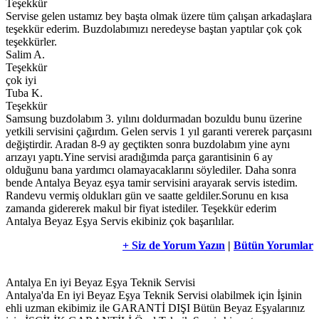
Teşekkür
Servise gelen ustamız bey başta olmak üzere tüm çalışan arkadaşlara
teşekkür ederim. Buzdolabımızı neredeyse baştan yaptılar çok çok
teşekkürler.
Salim A.
Teşekkür
çok iyi
Tuba K.
Teşekkür
Samsung buzdolabım 3. yılını doldurmadan bozuldu bunu üzerine
yetkili servisini çağırdım. Gelen servis 1 yıl garanti vererek parçasını
değiştirdir. Aradan 8-9 ay geçtikten sonra buzdolabım yine aynı
arızayı yaptı.Yine servisi aradığımda parça garantisinin 6 ay
olduğunu bana yardımcı olamayacaklarını söylediler. Daha sonra
bende Antalya Beyaz eşya tamir servisini arayarak servis istedim.
Randevu vermiş oldukları gün ve saatte geldiler.Sorunu en kısa
zamanda gidererek makul bir fiyat istediler. Teşekkür ederim
Antalya Beyaz Eşya Servis ekibiniz çok başarılılar.
+ Siz de Yorum Yazın
|
Bütün Yorumlar
Antalya En iyi Beyaz Eşya Teknik Servisi
Antalya'da En iyi Beyaz Eşya Teknik Servisi olabilmek için İşinin
ehli uzman ekibimiz ile GARANTİ DIŞI Bütün Beyaz Eşyalarınız