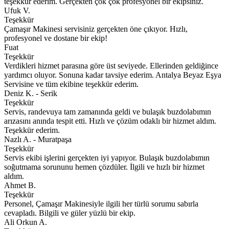
teşekkür ederim. Gerçekten çok çok profesyonel bir ekipsiniz.
Ufuk V.
Teşekkür
Çamaşır Makinesi servisiniz gerçekten öne çıkıyor. Hızlı,
profesyonel ve dostane bir ekip!
Fuat
Teşekkür
Verdikleri hizmet parasına göre üst seviyede. Ellerinden geldiğince
yardımcı oluyor. Sonuna kadar tavsiye ederim. Antalya Beyaz Eşya
Servisine ve tüm ekibine teşekkür ederim.
Deniz K. - Serik
Teşekkür
Servis, randevuya tam zamanında geldi ve bulaşık buzdolabımın
arızasını anında tespit etti. Hızlı ve çözüm odaklı bir hizmet aldım.
Teşekkür ederim.
Nazlı A. - Muratpaşa
Teşekkür
Servis ekibi işlerini gerçekten iyi yapıyor. Bulaşık buzdolabımın
soğutmama sorununu hemen çözdüler. İlgili ve hızlı bir hizmet
aldım.
Ahmet B.
Teşekkür
Personel, Çamaşır Makinesiyle ilgili her türlü sorumu sabırla
cevapladı. Bilgili ve güler yüzlü bir ekip.
Ali Orkun A.