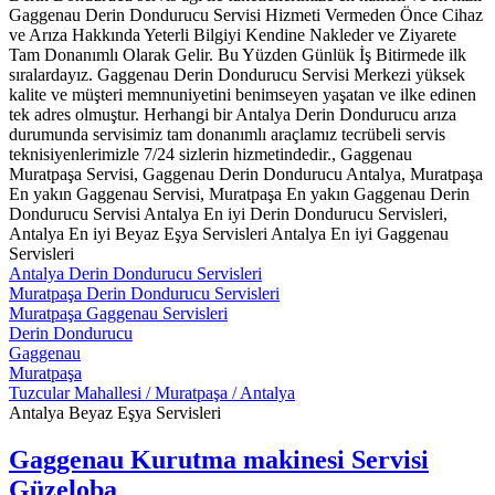
Gaggenau Derin Dondurucu Servisi Hizmeti Vermeden Önce Cihaz
ve Arıza Hakkında Yeterli Bilgiyi Kendine Nakleder ve Ziyarete
Tam Donanımlı Olarak Gelir. Bu Yüzden Günlük İş Bitirmede ilk
sıralardayız. Gaggenau Derin Dondurucu Servisi Merkezi yüksek
kalite ve müşteri memnuniyetini benimseyen yaşatan ve ilke edinen
tek adres olmuştur. Herhangi bir Antalya Derin Dondurucu arıza
durumunda servisimiz tam donanımlı araçlamız tecrübeli servis
teknisiyenlerimizle 7/24 sizlerin hizmetindedir., Gaggenau
Muratpaşa Servisi, Gaggenau Derin Dondurucu Antalya, Muratpaşa
En yakın Gaggenau Servisi, Muratpaşa En yakın Gaggenau Derin
Dondurucu Servisi Antalya En iyi Derin Dondurucu Servisleri,
Antalya En iyi Beyaz Eşya Servisleri Antalya En iyi Gaggenau
Servisleri
Antalya Derin Dondurucu Servisleri
Muratpaşa Derin Dondurucu Servisleri
Muratpaşa Gaggenau Servisleri
Derin Dondurucu
Gaggenau
Muratpaşa
Tuzcular Mahallesi / Muratpaşa / Antalya
Antalya Beyaz Eşya Servisleri
Gaggenau Kurutma makinesi Servisi
Güzeloba