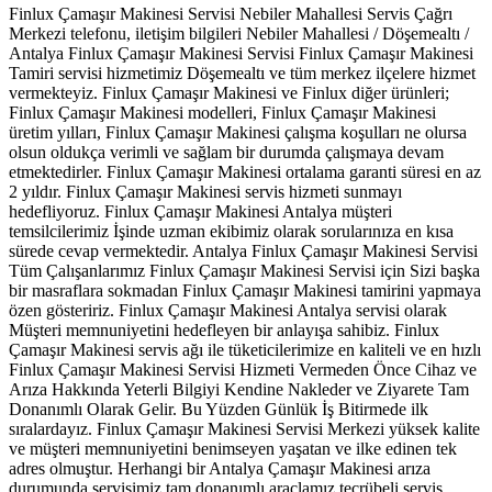
Finlux Çamaşır Makinesi Servisi Nebiler Mahallesi Servis Çağrı
Merkezi telefonu, iletişim bilgileri Nebiler Mahallesi / Döşemealtı /
Antalya Finlux Çamaşır Makinesi Servisi Finlux Çamaşır Makinesi
Tamiri servisi hizmetimiz Döşemealtı ve tüm merkez ilçelere hizmet
vermekteyiz. Finlux Çamaşır Makinesi ve Finlux diğer ürünleri;
Finlux Çamaşır Makinesi modelleri, Finlux Çamaşır Makinesi
üretim yılları, Finlux Çamaşır Makinesi çalışma koşulları ne olursa
olsun oldukça verimli ve sağlam bir durumda çalışmaya devam
etmektedirler. Finlux Çamaşır Makinesi ortalama garanti süresi en az
2 yıldır. Finlux Çamaşır Makinesi servis hizmeti sunmayı
hedefliyoruz. Finlux Çamaşır Makinesi Antalya müşteri
temsilcilerimiz İşinde uzman ekibimiz olarak sorularınıza en kısa
sürede cevap vermektedir. Antalya Finlux Çamaşır Makinesi Servisi
Tüm Çalışanlarımız Finlux Çamaşır Makinesi Servisi için Sizi başka
bir masraflara sokmadan Finlux Çamaşır Makinesi tamirini yapmaya
özen gösteririz. Finlux Çamaşır Makinesi Antalya servisi olarak
Müşteri memnuniyetini hedefleyen bir anlayışa sahibiz. Finlux
Çamaşır Makinesi servis ağı ile tüketicilerimize en kaliteli ve en hızlı
Finlux Çamaşır Makinesi Servisi Hizmeti Vermeden Önce Cihaz ve
Arıza Hakkında Yeterli Bilgiyi Kendine Nakleder ve Ziyarete Tam
Donanımlı Olarak Gelir. Bu Yüzden Günlük İş Bitirmede ilk
sıralardayız. Finlux Çamaşır Makinesi Servisi Merkezi yüksek kalite
ve müşteri memnuniyetini benimseyen yaşatan ve ilke edinen tek
adres olmuştur. Herhangi bir Antalya Çamaşır Makinesi arıza
durumunda servisimiz tam donanımlı araçlamız tecrübeli servis