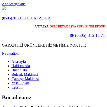
Ana içeriğe atla
(0505) 815 15 71
TIKLA ARA
ANTALYA
ÖZEL BEYAZ EŞYA SERVİSİ TELEFONU
☎️ (0505) 815 15 71
GARANTİLİ ÜRÜNLERE HİZMETİMİZ YOKTUR
Navigation
Anasayfa
Hakkımızda
Buzdolabı
Bulaşık Makinesi
Çamaşır Makinesi
Yasal Uyarı
İletişim
Buradasınız