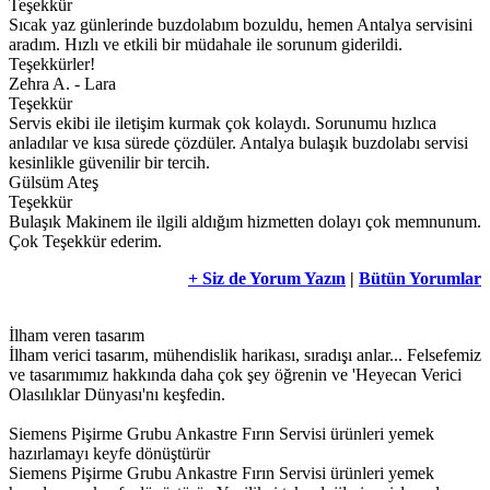
Teşekkür
Sıcak yaz günlerinde buzdolabım bozuldu, hemen Antalya servisini
aradım. Hızlı ve etkili bir müdahale ile sorunum giderildi.
Teşekkürler!
Zehra A. - Lara
Teşekkür
Servis ekibi ile iletişim kurmak çok kolaydı. Sorunumu hızlıca
anladılar ve kısa sürede çözdüler. Antalya bulaşık buzdolabı servisi
kesinlikle güvenilir bir tercih.
Gülsüm Ateş
Teşekkür
Bulaşık Makinem ile ilgili aldığım hizmetten dolayı çok memnunum.
Çok Teşekkür ederim.
+ Siz de Yorum Yazın
|
Bütün Yorumlar
İlham veren tasarım
İlham verici tasarım, mühendislik harikası, sıradışı anlar... Felsefemiz
ve tasarımımız hakkında daha çok şey öğrenin ve 'Heyecan Verici
Olasılıklar Dünyası'nı keşfedin.
Siemens Pişirme Grubu Ankastre Fırın Servisi ürünleri yemek
hazırlamayı keyfe dönüştürür
Siemens Pişirme Grubu Ankastre Fırın Servisi ürünleri yemek