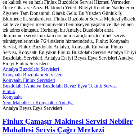
en kaliteli ve en hızlı Finlux Buzdolabı Servisi Hizmeti Vermeden
Önce Cihaz ve Arıza Hakkında Yeterli Bilgiyi Kendine Nakleder ve
Ziyarete Tam Donanımlı Olarak Gelir. Bu Yüzden Günlük İş
Bitirmede ilk sıralardayız. Finlux Buzdolabı Servisi Merkezi yüksek
kalite ve müşteri memnuniyetini benimseyen yaşatan ve ilke edinen
tek adres olmuştur. Herhangi bir Antalya Buzdolabı arıza
durumunda servisimiz tam donanımlı araçlamız tecrübeli servis
teknisiyenlerimizle 7/24 sizlerin hizmetindedir., Finlux Konyaaltı
Servisi, Finlux Buzdolabı Antalya, Konyaaltı En yakın Finlux
Servisi, Konyaaltı En yakın Finlux Buzdolabı Servisi Antalya En iyi
Buzdolabı Servisleri, Antalya En iyi Beyaz Eşya Servisleri Antalya
En iyi Finlux Servisleri
Antalya Buzdolabı Servisleri
Konyaaltı Buzdolabı Servisleri
Konyaaltı Finlux Servisleri
Buzdolabı | Antalya Buzdolabı Beyaz Eşya Teknik Servisi
Finlux
Konyaaltı
Yeni Mahallesi / Konyaaltı / Antalya
Antalya Beyaz Eşya Servisleri
Finlux Çamaşır Makinesi Servisi Nebiler
Mahallesi Servis Çağrı Merkezi