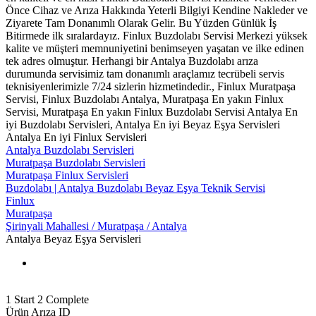
Önce Cihaz ve Arıza Hakkında Yeterli Bilgiyi Kendine Nakleder ve
Ziyarete Tam Donanımlı Olarak Gelir. Bu Yüzden Günlük İş
Bitirmede ilk sıralardayız. Finlux Buzdolabı Servisi Merkezi yüksek
kalite ve müşteri memnuniyetini benimseyen yaşatan ve ilke edinen
tek adres olmuştur. Herhangi bir Antalya Buzdolabı arıza
durumunda servisimiz tam donanımlı araçlamız tecrübeli servis
teknisiyenlerimizle 7/24 sizlerin hizmetindedir., Finlux Muratpaşa
Servisi, Finlux Buzdolabı Antalya, Muratpaşa En yakın Finlux
Servisi, Muratpaşa En yakın Finlux Buzdolabı Servisi Antalya En
iyi Buzdolabı Servisleri, Antalya En iyi Beyaz Eşya Servisleri
Antalya En iyi Finlux Servisleri
Antalya Buzdolabı Servisleri
Muratpaşa Buzdolabı Servisleri
Muratpaşa Finlux Servisleri
Buzdolabı | Antalya Buzdolabı Beyaz Eşya Teknik Servisi
Finlux
Muratpaşa
Şirinyali Mahallesi / Muratpaşa / Antalya
Antalya Beyaz Eşya Servisleri
1
Start
2
Complete
Ürün Arıza ID