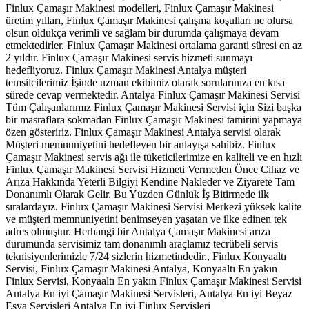
Finlux Çamaşır Makinesi modelleri, Finlux Çamaşır Makinesi
üretim yılları, Finlux Çamaşır Makinesi çalışma koşulları ne olursa
olsun oldukça verimli ve sağlam bir durumda çalışmaya devam
etmektedirler. Finlux Çamaşır Makinesi ortalama garanti süresi en az
2 yıldır. Finlux Çamaşır Makinesi servis hizmeti sunmayı
hedefliyoruz. Finlux Çamaşır Makinesi Antalya müşteri
temsilcilerimiz İşinde uzman ekibimiz olarak sorularınıza en kısa
sürede cevap vermektedir. Antalya Finlux Çamaşır Makinesi Servisi
Tüm Çalışanlarımız Finlux Çamaşır Makinesi Servisi için Sizi başka
bir masraflara sokmadan Finlux Çamaşır Makinesi tamirini yapmaya
özen gösteririz. Finlux Çamaşır Makinesi Antalya servisi olarak
Müşteri memnuniyetini hedefleyen bir anlayışa sahibiz. Finlux
Çamaşır Makinesi servis ağı ile tüketicilerimize en kaliteli ve en hızlı
Finlux Çamaşır Makinesi Servisi Hizmeti Vermeden Önce Cihaz ve
Arıza Hakkında Yeterli Bilgiyi Kendine Nakleder ve Ziyarete Tam
Donanımlı Olarak Gelir. Bu Yüzden Günlük İş Bitirmede ilk
sıralardayız. Finlux Çamaşır Makinesi Servisi Merkezi yüksek kalite
ve müşteri memnuniyetini benimseyen yaşatan ve ilke edinen tek
adres olmuştur. Herhangi bir Antalya Çamaşır Makinesi arıza
durumunda servisimiz tam donanımlı araçlamız tecrübeli servis
teknisiyenlerimizle 7/24 sizlerin hizmetindedir., Finlux Konyaaltı
Servisi, Finlux Çamaşır Makinesi Antalya, Konyaaltı En yakın
Finlux Servisi, Konyaaltı En yakın Finlux Çamaşır Makinesi Servisi
Antalya En iyi Çamaşır Makinesi Servisleri, Antalya En iyi Beyaz
Eşya Servisleri Antalya En iyi Finlux Servisleri