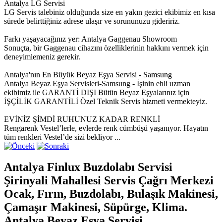
Antalya LG Servisi
LG Servis talebiniz olduğunda size en yakın gezici ekibimiz en kısa
sürede belirttiğiniz adrese ulaşır ve sorununuzu gideririz.
Farkı yaşayacağınız yer: Antalya Gaggenau Showroom
Sonuçta, bir Gaggenau cihazını özelliklerinin hakkını vermek için
deneyimlemeniz gerekir.
Antalya'nın En Büyük Beyaz Eşya Servisi - Samsung
Antalya Beyaz Eşya Servisleri-Samsung - İşinin ehli uzman
ekibimiz ile GARANTİ DIŞI Bütün Beyaz Eşyalarınız için
İŞÇİLİK GARANTİLİ Özel Teknik Servis hizmeti vermekteyiz.
EVİNİZ ŞİMDİ RUHUNUZ KADAR RENKLİ
Rengarenk Vestel’lerle, evlerde renk cümbüşü yaşanıyor. Hayatın
tüm renkleri Vestel’de sizi bekliyor ...
Antalya Finlux Buzdolabı Servisi
Şirinyali Mahallesi Servis Çağrı Merkezi
Ocak, Fırın, Buzdolabı, Bulaşık Makinesi,
Çamaşır Makinesi, Süpürge, Klima.
Antalya Beyaz Eşya Servisi