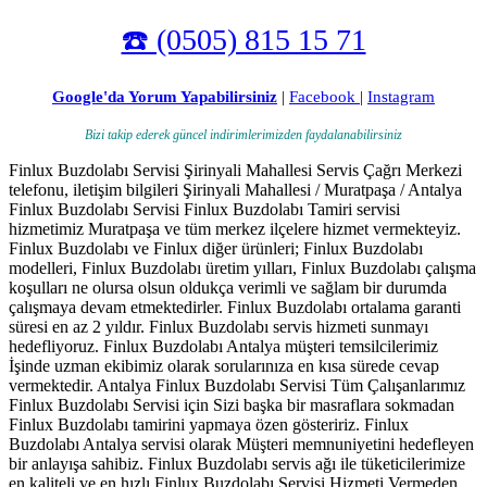
☎️ (0505) 815 15 71
Google'da Yorum Yapabilirsiniz
|
Facebook
|
Instagram
Bizi takip ederek güncel indirimlerimizden faydalanabilirsiniz
Finlux Buzdolabı Servisi Şirinyali Mahallesi Servis Çağrı Merkezi
telefonu, iletişim bilgileri Şirinyali Mahallesi / Muratpaşa / Antalya
Finlux Buzdolabı Servisi Finlux Buzdolabı Tamiri servisi
hizmetimiz Muratpaşa ve tüm merkez ilçelere hizmet vermekteyiz.
Finlux Buzdolabı ve Finlux diğer ürünleri; Finlux Buzdolabı
modelleri, Finlux Buzdolabı üretim yılları, Finlux Buzdolabı çalışma
koşulları ne olursa olsun oldukça verimli ve sağlam bir durumda
çalışmaya devam etmektedirler. Finlux Buzdolabı ortalama garanti
süresi en az 2 yıldır. Finlux Buzdolabı servis hizmeti sunmayı
hedefliyoruz. Finlux Buzdolabı Antalya müşteri temsilcilerimiz
İşinde uzman ekibimiz olarak sorularınıza en kısa sürede cevap
vermektedir. Antalya Finlux Buzdolabı Servisi Tüm Çalışanlarımız
Finlux Buzdolabı Servisi için Sizi başka bir masraflara sokmadan
Finlux Buzdolabı tamirini yapmaya özen gösteririz. Finlux
Buzdolabı Antalya servisi olarak Müşteri memnuniyetini hedefleyen
bir anlayışa sahibiz. Finlux Buzdolabı servis ağı ile tüketicilerimize
en kaliteli ve en hızlı Finlux Buzdolabı Servisi Hizmeti Vermeden