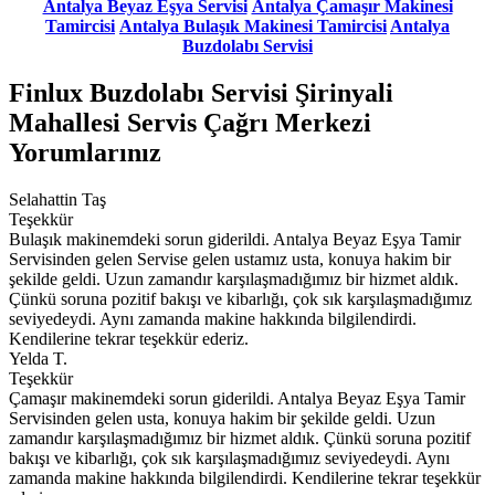
Antalya Beyaz Eşya Servisi
Antalya Çamaşır Makinesi
Tamircisi
Antalya Bulaşık Makinesi Tamircisi
Antalya
Buzdolabı Servisi
Finlux Buzdolabı Servisi Şirinyali
Mahallesi Servis Çağrı Merkezi
Yorumlarınız
Selahattin Taş
Teşekkür
Bulaşık makinemdeki sorun giderildi. Antalya Beyaz Eşya Tamir
Servisinden gelen Servise gelen ustamız usta, konuya hakim bir
şekilde geldi. Uzun zamandır karşılaşmadığımız bir hizmet aldık.
Çünkü soruna pozitif bakışı ve kibarlığı, çok sık karşılaşmadığımız
seviyedeydi. Aynı zamanda makine hakkında bilgilendirdi.
Kendilerine tekrar teşekkür ederiz.
Yelda T.
Teşekkür
Çamaşır makinemdeki sorun giderildi. Antalya Beyaz Eşya Tamir
Servisinden gelen usta, konuya hakim bir şekilde geldi. Uzun
zamandır karşılaşmadığımız bir hizmet aldık. Çünkü soruna pozitif
bakışı ve kibarlığı, çok sık karşılaşmadığımız seviyedeydi. Aynı
zamanda makine hakkında bilgilendirdi. Kendilerine tekrar teşekkür