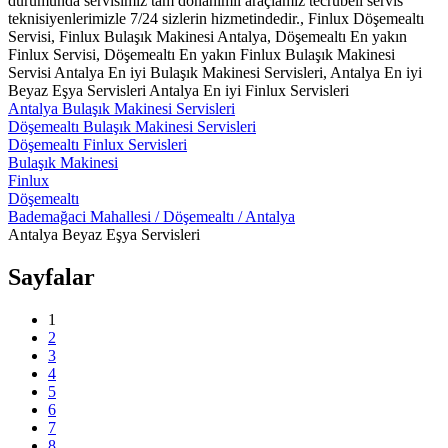
durumunda servisimiz tam donanımlı araçlamız tecrübeli servis
teknisiyenlerimizle 7/24 sizlerin hizmetindedir., Finlux Döşemealtı
Servisi, Finlux Bulaşık Makinesi Antalya, Döşemealtı En yakın
Finlux Servisi, Döşemealtı En yakın Finlux Bulaşık Makinesi
Servisi Antalya En iyi Bulaşık Makinesi Servisleri, Antalya En iyi
Beyaz Eşya Servisleri Antalya En iyi Finlux Servisleri
Antalya Bulaşık Makinesi Servisleri
Döşemealtı Bulaşık Makinesi Servisleri
Döşemealtı Finlux Servisleri
Bulaşık Makinesi
Finlux
Döşemealtı
Bademağaci Mahallesi / Döşemealtı / Antalya
Antalya Beyaz Eşya Servisleri
Sayfalar
1
2
3
4
5
6
7
8