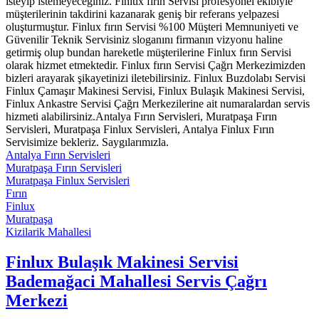
isteyip istemeyeceğiniz. Finlux fırın Servisi profesyonel ekibiyle
müşterilerinin takdirini kazanarak geniş bir referans yelpazesi
oluşturmuştur. Finlux fırın Servisi %100 Müşteri Memnuniyeti ve
Güvenilir Teknik Servisiniz sloganını firmanın vizyonu haline
getirmiş olup bundan hareketle müşterilerine Finlux fırın Servisi
olarak hizmet etmektedir. Finlux fırın Servisi Çağrı Merkezimizden
bizleri arayarak şikayetinizi iletebilirsiniz. Finlux Buzdolabı Servisi
Finlux Çamaşır Makinesi Servisi, Finlux Bulaşık Makinesi Servisi,
Finlux Ankastre Servisi Çağrı Merkezilerine ait numaralardan servis
hizmeti alabilirsiniz.Antalya Fırın Servisleri, Muratpaşa Fırın
Servisleri, Muratpaşa Finlux Servisleri, Antalya Finlux Fırın
Servisimize bekleriz. Saygılarımızla.
Antalya Fırın Servisleri
Muratpaşa Fırın Servisleri
Muratpaşa Finlux Servisleri
Fırın
Finlux
Muratpaşa
Kizilarik Mahallesi
Finlux Bulaşık Makinesi Servisi
Bademağaci Mahallesi Servis Çağrı
Merkezi