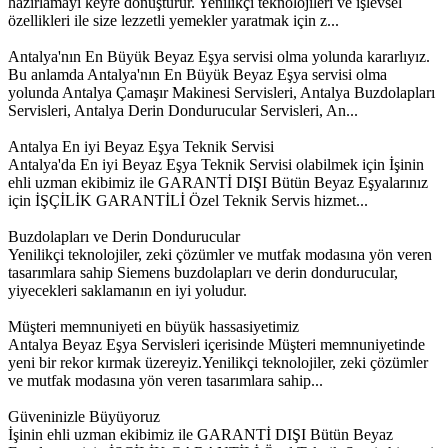
hazırlamayı keyfe dönüştürür. Yenilikçi teknolojileri ve işlevsel
özellikleri ile size lezzetli yemekler yaratmak için z...
Antalya'nın En Büyük Beyaz Eşya servisi olma yolunda kararlıyız.
Bu anlamda Antalya'nın En Büyük Beyaz Eşya servisi olma
yolunda Antalya Çamaşır Makinesi Servisleri, Antalya Buzdolapları
Servisleri, Antalya Derin Dondurucular Servisleri, An...
Antalya En iyi Beyaz Eşya Teknik Servisi
Antalya'da En iyi Beyaz Eşya Teknik Servisi olabilmek için İşinin
ehli uzman ekibimiz ile GARANTİ DIŞI Bütün Beyaz Eşyalarınız
için İŞÇİLİK GARANTİLİ Özel Teknik Servis hizmet...
Buzdolapları ve Derin Dondurucular
Yenilikçi teknolojiler, zeki çözümler ve mutfak modasına yön veren
tasarımlara sahip Siemens buzdolapları ve derin dondurucular,
yiyecekleri saklamanın en iyi yoludur.
Müşteri memnuniyeti en büyük hassasiyetimiz
Antalya Beyaz Eşya Servisleri içerisinde Müşteri memnuniyetinde
yeni bir rekor kırmak üzereyiz.Yenilikçi teknolojiler, zeki çözümler
ve mutfak modasına yön veren tasarımlara sahip...
Güveninizle Büyüyoruz
İşinin ehli uzman ekibimiz ile GARANTİ DIŞI Bütün Beyaz