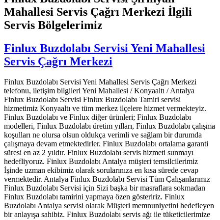
Mahallesi Servis Çağrı Merkezi İlgili
Servis Bölgelerimiz
Finlux Buzdolabı Servisi Yeni Mahallesi
Servis Çağrı Merkezi
Finlux Buzdolabı Servisi Yeni Mahallesi Servis Çağrı Merkezi
telefonu, iletişim bilgileri Yeni Mahallesi / Konyaaltı / Antalya
Finlux Buzdolabı Servisi Finlux Buzdolabı Tamiri servisi
hizmetimiz Konyaaltı ve tüm merkez ilçelere hizmet vermekteyiz.
Finlux Buzdolabı ve Finlux diğer ürünleri; Finlux Buzdolabı
modelleri, Finlux Buzdolabı üretim yılları, Finlux Buzdolabı çalışma
koşulları ne olursa olsun oldukça verimli ve sağlam bir durumda
çalışmaya devam etmektedirler. Finlux Buzdolabı ortalama garanti
süresi en az 2 yıldır. Finlux Buzdolabı servis hizmeti sunmayı
hedefliyoruz. Finlux Buzdolabı Antalya müşteri temsilcilerimiz
İşinde uzman ekibimiz olarak sorularınıza en kısa sürede cevap
vermektedir. Antalya Finlux Buzdolabı Servisi Tüm Çalışanlarımız
Finlux Buzdolabı Servisi için Sizi başka bir masraflara sokmadan
Finlux Buzdolabı tamirini yapmaya özen gösteririz. Finlux
Buzdolabı Antalya servisi olarak Müşteri memnuniyetini hedefleyen
bir anlayışa sahibiz. Finlux Buzdolabı servis ağı ile tüketicilerimize