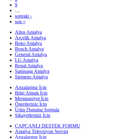
9
…
sonraki ›
son »
Altus Antalya
Arçelik Antalya
Beko Antalya
Bosch Antalya
General Antalya
LG Antalya
Regal Antalya
Samsung Antalya
Siemens Antalya
Arızalarınız İçin
Bilgi Almak İçin
Memnuniyet İçin
Önerileriniz İçin
Ürün Durumu Sorgula
Şikayetleriniz İçin
CAPCANLI DESTEK FORMU
Antalya Televizyon Servisi
Arızalarınız İçin