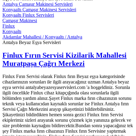
Antalya Çamaşır Makinesi Servisleri
Konyaaltı Çamaşır Makinesi Servisleri
Konyaaltı Finlux Servisleri
Çamaşır Makinesi
Finlux
Konyaaltı
Akdamlar Mahallesi / Konyaaltı / Antalya
Antalya Beyaz Eşya Servisleri
Finlux Fırın Servisi Kizilarik Mahallesi
Muratpaşa Çağrı Merkezi
Finlux Fırın Servisi olarak Finlux fırın Beyaz eşya kategorisinde
cihazlarınızın sorunları ile ilgili arayacağınız uzman Antalya beyaz
eşya servisi antalyabeyazesyaservisleri.com 'a hoşgeldiniz. Sorunla
ilgili öncelikle Finlux cihaz kitapçığında olası sorunlarla ilgili
bölümden yardım alınız.Şayet Finlux marka fırın cihazınızın sorunu
teknik veya kullanıcıdan kaynaklı sorunlar ise Finlux Antalya fırın
Servisi Çağrı Merkezini arayıp şikayetinizi bildirebilirsiniz.
Şikayetinizi bildirdikten hemen sonra gezici Finlux fırın Servisi
ekiplerimiz sizleri arayarak sorunu çözmek için yanınıza gelecek ve
size problemin kaynağını bildirecektir.Bundan sonra yapacağınız tek
şey Finlux marka fırın cihazınızı Finlux fırın Servisine yaptırmak