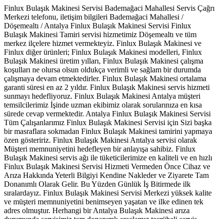
Finlux Bulaşık Makinesi Servisi Bademağaci Mahallesi Servis Çağrı
Merkezi telefonu, iletişim bilgileri Bademağaci Mahallesi /
Döşemealtı / Antalya Finlux Bulaşık Makinesi Servisi Finlux
Bulaşık Makinesi Tamiri servisi hizmetimiz Döşemealtı ve tüm
merkez ilçelere hizmet vermekteyiz. Finlux Bulaşık Makinesi ve
Finlux diğer ürünleri; Finlux Bulaşık Makinesi modelleri, Finlux
Bulaşık Makinesi üretim yılları, Finlux Bulaşık Makinesi çalışma
koşulları ne olursa olsun oldukça verimli ve sağlam bir durumda
çalışmaya devam etmektedirler. Finlux Bulaşık Makinesi ortalama
garanti süresi en az 2 yıldır. Finlux Bulaşık Makinesi servis hizmeti
sunmayı hedefliyoruz. Finlux Bulaşık Makinesi Antalya müşteri
temsilcilerimiz İşinde uzman ekibimiz olarak sorularınıza en kısa
sürede cevap vermektedir. Antalya Finlux Bulaşık Makinesi Servisi
Tüm Çalışanlarımız Finlux Bulaşık Makinesi Servisi için Sizi başka
bir masraflara sokmadan Finlux Bulaşık Makinesi tamirini yapmaya
özen gösteririz. Finlux Bulaşık Makinesi Antalya servisi olarak
Müşteri memnuniyetini hedefleyen bir anlayışa sahibiz. Finlux
Bulaşık Makinesi servis ağı ile tüketicilerimize en kaliteli ve en hızlı
Finlux Bulaşık Makinesi Servisi Hizmeti Vermeden Önce Cihaz ve
Arıza Hakkında Yeterli Bilgiyi Kendine Nakleder ve Ziyarete Tam
Donanımlı Olarak Gelir. Bu Yüzden Günlük İş Bitirmede ilk
sıralardayız. Finlux Bulaşık Makinesi Servisi Merkezi yüksek kalite
ve müşteri memnuniyetini benimseyen yaşatan ve ilke edinen tek
adres olmuştur. Herhangi bir Antalya Bulaşık Makinesi arıza