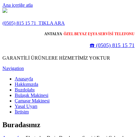
Ana içeriğe atla
(0505) 815 15 71
TIKLA ARA
ANTALYA
ÖZEL BEYAZ EŞYA SERVİSİ TELEFONU
☎️ (0505) 815 15 71
GARANTİLİ ÜRÜNLERE HİZMETİMİZ YOKTUR
Navigation
Anasayfa
Hakkımızda
Buzdolabı
Bulaşık Makinesi
Çamaşır Makinesi
Yasal Uyarı
İletişim
Buradasınız