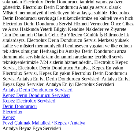
sokmadan Electrolux Derin Dondurucu tamirini yapmaya özen
gösteririz. Electrolux Derin Dondurucu Antalya servisi olarak
Müşteri memnuniyetini hedefleyen bir anlayışa sahibiz. Electrolux
Derin Dondurucu servis ağı ile tüketicilerimize en kaliteli ve en hızlı
Electrolux Derin Dondurucu Servisi Hizmeti Vermeden Önce Cihaz
ve Arıza Hakkında Yeterli Bilgiyi Kendine Nakleder ve Ziyarete
Tam Donanımlı Olarak Gelir. Bu Yüzden Günlük İş Bitirmede ilk
sıralardayız. Electrolux Derin Dondurucu Servisi Merkezi yüksek
kalite ve müşteri memnuniyetini benimseyen yaşatan ve ilke edinen
tek adres olmuştur. Herhangi bir Antalya Derin Dondurucu arıza
durumunda servisimiz tam donanımlı araçlamız tecrübeli servis
teknisiyenlerimizle 7/24 sizlerin hizmetindedir., Electrolux Kepez
Servisi, Electrolux Derin Dondurucu Antalya, Kepez En yakın
Electrolux Servisi, Kepez En yakın Electrolux Derin Dondurucu
Servisi Antalya En iyi Derin Dondurucu Servisleri, Antalya En iyi
Beyaz Eşya Servisleri Antalya En iyi Electrolux Servisleri
Antalya Derin Dondurucu Servisleri
Kepez Derin Dondurucu Servisleri
Kepez Electrolux Servisleri
Derin Dondurucu
Electrolux
Kepez
Fevzi Çakmak Mahallesi / Kepez / Antalya
Antalya Beyaz Eşya Servisleri