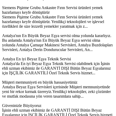
Siemens Pişirme Grubu Ankastre Fırın Servisi ürünleri yemek
hazırlamayı keyfe dönüştürür
Siemens Pişirme Grubu Ankastre Fırın Servisi ürünleri yemek
hazırlamayı keyfe dönüştürür. Yenilikçi teknolojileri ve işlevsel
özellikleri ile size lezzetli yemekler yaratmak için z...
Antalya'nın En Büyük Beyaz Eşya servisi olma yolunda kararlıyız.
Bu anlamda Antalya'nın En Büyük Beyaz Eşya servisi olma
yolunda Antalya Çamaşır Makinesi Servisleri, Antalya Buzdolapları
Servisleri, Antalya Derin Dondurucular Servisleri, An...
Antalya En iyi Beyaz Eşya Teknik Servisi
Antalya'da En iyi Beyaz Eşya Teknik Servisi olabilmek için İşinin
ehli uzman ekibimiz ile GARANTİ DIŞI Bütün Beyaz Eşyalarınız
için İŞÇİLİK GARANTİLİ Özel Teknik Servis hizmet...
Müşteri memnuniyeti en büyük hassasiyetimiz
Antalya Beyaz Eşya Servisleri içerisinde Müşteri memnuniyetinde
yeni bir rekor kırmak üzereyiz.Yenilikçi teknolojiler, zeki çözümler
ve mutfak modasına yön veren tasarımlara sahip...
Güveninizle Büyüyoruz
İşinin ehli uzman ekibimiz ile GARANTİ DIŞI Bütün Beyaz
Eşyalarınız için İŞÇİLİK GARANTİLİ Özel Teknik Servis hizmeti