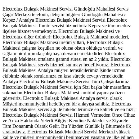
Electrolux Bulaşık Makinesi Servisi Gündoğdu Mahallesi Servis
Çağrı Merkezi telefonu, iletişim bilgileri Gündoğdu Mahallesi /
Kepez / Antalya Electrolux Bulaşık Makinesi Servisi Electrolux
Bulaşık Makinesi Tamiri servisi hizmetimiz Kepez ve tüm merkez
ilçelere hizmet vermekteyiz. Electrolux Bulaşık Makinesi ve
Electrolux diğer ürünleri; Electrolux Bulaşık Makinesi modelleri,
Electrolux Bulaşık Makinesi üretim yılları, Electrolux Bulaşık
Makinesi çalışma koşulları ne olursa olsun oldukça verimli ve
sağlam bir durumda çalışmaya devam etmektedirler. Electrolux
Bulaşık Makinesi ortalama garanti süresi en az 2 yıldır. Electrolux
Bulaşık Makinesi servis hizmeti sunmayı hedefliyoruz. Electrolux
Bulaşık Makinesi Antalya müşteri temsilcilerimiz İşinde uzman
ekibimiz olarak sorularınıza en kısa sürede cevap vermektedir.
Antalya Electrolux Bulaşık Makinesi Servisi Tüm Çalışanlarımız
Electrolux Bulaşık Makinesi Servisi için Sizi başka bir masraflara
sokmadan Electrolux Bulaşık Makinesi tamirini yapmaya özen
gösteririz. Electrolux Bulaşık Makinesi Antalya servisi olarak
Müşteri memnuniyetini hedefleyen bir anlayışa sahibiz. Electrolux
Bulaşık Makinesi servis ağı ile tüketicilerimize en kaliteli ve en hızlı
Electrolux Bulaşık Makinesi Servisi Hizmeti Vermeden Önce Cihaz
ve Arıza Hakkında Yeterli Bilgiyi Kendine Nakleder ve Ziyarete
Tam Donanımlı Olarak Gelir. Bu Yüzden Günlük İş Bitirmede ilk
sıralardayız. Electrolux Bulaşık Makinesi Servisi Merkezi yüksek
kalite ve müşteri memnuniyetini benimseyen yaşatan ve ilke edinen