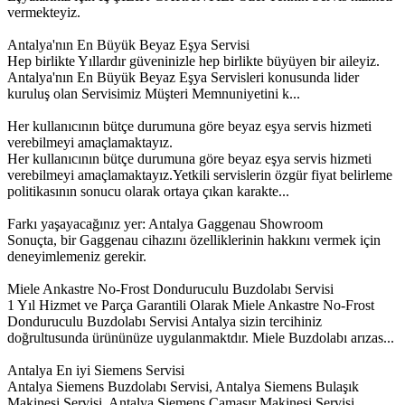
vermekteyiz.
Antalya'nın En Büyük Beyaz Eşya Servisi
Hep birlikte Yıllardır güveninizle hep birlikte büyüyen bir aileyiz.
Antalya'nın En Büyük Beyaz Eşya Servisleri konusunda lider
kuruluş olan Servisimiz Müşteri Memnuniyetini k...
Her kullanıcının bütçe durumuna göre beyaz eşya servis hizmeti
verebilmeyi amaçlamaktayız.
Her kullanıcının bütçe durumuna göre beyaz eşya servis hizmeti
verebilmeyi amaçlamaktayız.Yetkili servislerin özgür fiyat belirleme
politikasının sonucu olarak ortaya çıkan karakte...
Farkı yaşayacağınız yer: Antalya Gaggenau Showroom
Sonuçta, bir Gaggenau cihazını özelliklerinin hakkını vermek için
deneyimlemeniz gerekir.
Miele Ankastre No-Frost Donduruculu Buzdolabı Servisi
1 Yıl Hizmet ve Parça Garantili Olarak Miele Ankastre No-Frost
Donduruculu Buzdolabı Servisi Antalya sizin tercihiniz
doğrultusunda ürününüze uygulanmaktdır. Miele Buzdolabı arızas...
Antalya En iyi Siemens Servisi
Antalya Siemens Buzdolabı Servisi, Antalya Siemens Bulaşık
Makinesi Servisi, Antalya Siemens Çamaşır Makinesi Servisi,