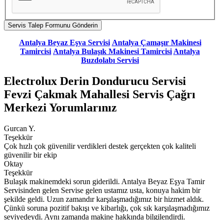
Antalya Beyaz Eşya Servisi
Antalya Çamaşır Makinesi
Tamircisi
Antalya Bulaşık Makinesi Tamircisi
Antalya
Buzdolabı Servisi
Electrolux Derin Dondurucu Servisi
Fevzi Çakmak Mahallesi Servis Çağrı
Merkezi Yorumlarınız
Gurcan Y.
Teşekkür
Çok hızlı çok güvenilir verdikleri destek gerçekten çok kaliteli
güvenilir bir ekip
Oktay
Teşekkür
Bulaşık makinemdeki sorun giderildi. Antalya Beyaz Eşya Tamir
Servisinden gelen Servise gelen ustamız usta, konuya hakim bir
şekilde geldi. Uzun zamandır karşılaşmadığımız bir hizmet aldık.
Çünkü soruna pozitif bakışı ve kibarlığı, çok sık karşılaşmadığımız
seviyedeydi. Aynı zamanda makine hakkında bilgilendirdi.