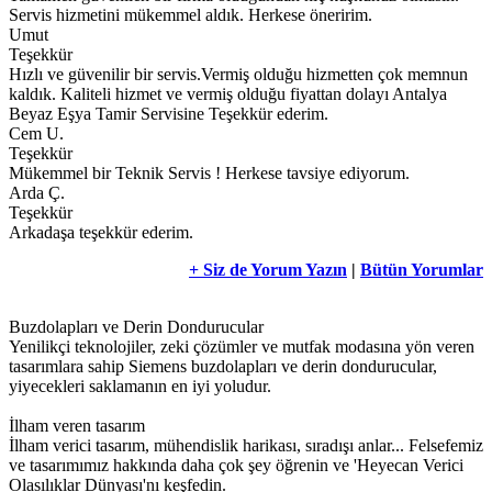
Servis hizmetini mükemmel aldık. Herkese öneririm.
Umut
Teşekkür
Hızlı ve güvenilir bir servis.Vermiş olduğu hizmetten çok memnun
kaldık. Kaliteli hizmet ve vermiş olduğu fiyattan dolayı Antalya
Beyaz Eşya Tamir Servisine Teşekkür ederim.
Cem U.
Teşekkür
Mükemmel bir Teknik Servis ! Herkese tavsiye ediyorum.
Arda Ç.
Teşekkür
Arkadaşa teşekkür ederim.
+ Siz de Yorum Yazın
|
Bütün Yorumlar
Buzdolapları ve Derin Dondurucular
Yenilikçi teknolojiler, zeki çözümler ve mutfak modasına yön veren
tasarımlara sahip Siemens buzdolapları ve derin dondurucular,
yiyecekleri saklamanın en iyi yoludur.
İlham veren tasarım
İlham verici tasarım, mühendislik harikası, sıradışı anlar... Felsefemiz
ve tasarımımız hakkında daha çok şey öğrenin ve 'Heyecan Verici
Olasılıklar Dünyası'nı keşfedin.