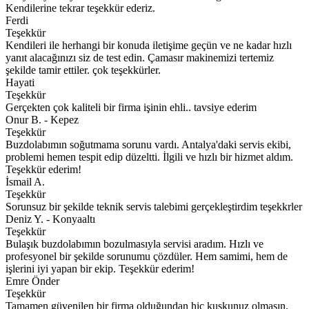
Kendilerine tekrar teşekkür ederiz.
Ferdi
Teşekkür
Kendileri ile herhangi bir konuda iletişime geçün ve ne kadar hızlı
yanıt alacağınızı siz de test edin. Çamasır makinemizi tertemiz
şekilde tamir ettiler. çok teşekkürler.
Hayati
Teşekkür
Gerçekten çok kaliteli bir firma işinin ehli.. tavsiye ederim
Onur B. - Kepez
Teşekkür
Buzdolabımın soğutmama sorunu vardı. Antalya'daki servis ekibi,
problemi hemen tespit edip düzeltti. İlgili ve hızlı bir hizmet aldım.
Teşekkür ederim!
İsmail A.
Teşekkür
Sorunsuz bir şekilde teknik servis talebimi gerçekleştirdim teşekkrler
Deniz Y. - Konyaaltı
Teşekkür
Bulaşık buzdolabımın bozulmasıyla servisi aradım. Hızlı ve
profesyonel bir şekilde sorunumu çözdüler. Hem samimi, hem de
işlerini iyi yapan bir ekip. Teşekkür ederim!
Emre Önder
Teşekkür
Tamamen güvenilen bir firma olduğundan hiç kuşkunuz olmasın.