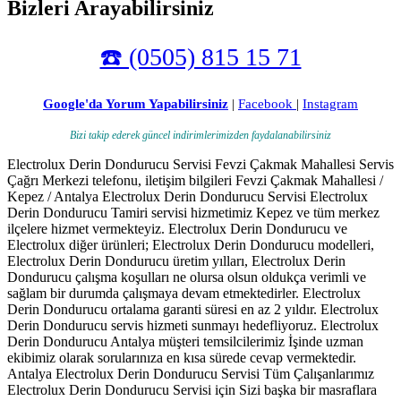
Bizleri Arayabilirsiniz
☎️ (0505) 815 15 71
Google'da Yorum Yapabilirsiniz
|
Facebook
|
Instagram
Bizi takip ederek güncel indirimlerimizden faydalanabilirsiniz
Electrolux Derin Dondurucu Servisi Fevzi Çakmak Mahallesi Servis
Çağrı Merkezi telefonu, iletişim bilgileri Fevzi Çakmak Mahallesi /
Kepez / Antalya Electrolux Derin Dondurucu Servisi Electrolux
Derin Dondurucu Tamiri servisi hizmetimiz Kepez ve tüm merkez
ilçelere hizmet vermekteyiz. Electrolux Derin Dondurucu ve
Electrolux diğer ürünleri; Electrolux Derin Dondurucu modelleri,
Electrolux Derin Dondurucu üretim yılları, Electrolux Derin
Dondurucu çalışma koşulları ne olursa olsun oldukça verimli ve
sağlam bir durumda çalışmaya devam etmektedirler. Electrolux
Derin Dondurucu ortalama garanti süresi en az 2 yıldır. Electrolux
Derin Dondurucu servis hizmeti sunmayı hedefliyoruz. Electrolux
Derin Dondurucu Antalya müşteri temsilcilerimiz İşinde uzman
ekibimiz olarak sorularınıza en kısa sürede cevap vermektedir.
Antalya Electrolux Derin Dondurucu Servisi Tüm Çalışanlarımız
Electrolux Derin Dondurucu Servisi için Sizi başka bir masraflara