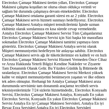
Electrolux Çamaşır Makinesi üretim yılları, Electrolux Çamaşır
Makinesi çalışma koşulları ne olursa olsun oldukça verimli ve
sağlam bir durumda çalışmaya devam etmektedirler. Electrolux
Çamaşır Makinesi ortalama garanti süresi en az 2 yıldır. Electrolux
Çamaşır Makinesi servis hizmeti sunmayı hedefliyoruz. Electrolux
Çamaşır Makinesi Antalya müşteri temsilcilerimiz İşinde uzman
ekibimiz olarak sorularınıza en kısa sürede cevap vermektedir.
Antalya Electrolux Çamaşır Makinesi Servisi Tüm Çalışanlarımız
Electrolux Çamaşır Makinesi Servisi için Sizi başka bir masraflara
sokmadan Electrolux Çamaşır Makinesi tamirini yapmaya özen
gösteririz. Electrolux Çamaşır Makinesi Antalya servisi olarak
Müşteri memnuniyetini hedefleyen bir anlayışa sahibiz. Electrolux
Çamaşır Makinesi servis ağı ile tüketicilerimize en kaliteli ve en hızlı
Electrolux Çamaşır Makinesi Servisi Hizmeti Vermeden Önce Cihaz
ve Arıza Hakkında Yeterli Bilgiyi Kendine Nakleder ve Ziyarete
Tam Donanımlı Olarak Gelir. Bu Yüzden Günlük İş Bitirmede ilk
sıralardayız. Electrolux Çamaşır Makinesi Servisi Merkezi yüksek
kalite ve müşteri memnuniyetini benimseyen yaşatan ve ilke edinen
tek adres olmuştur. Herhangi bir Antalya Çamaşır Makinesi arıza
durumunda servisimiz tam donanımlı araçlamız tecrübeli servis
teknisiyenlerimizle 7/24 sizlerin hizmetindedir., Electrolux Konyaaltı
Servisi, Electrolux Çamaşır Makinesi Antalya, Konyaaltı En yakın
Electrolux Servisi, Konyaaltı En yakın Electrolux Çamaşır Makinesi
Servisi Antalya En iyi Çamaşır Makinesi Servisleri, Antalya En iyi
Beyaz Eşya Servisleri Antalya En iyi Electrolux Servisleri