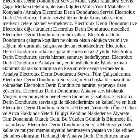
Electrolux Derin Dondurucu Servisi Molla Yusuf Mahallesi Servis
Çağrı Merkezi telefonu, iletişim bilgileri Molla Yusuf Mahallesi /
Konyaaltı / Antalya Electrolux Derin Dondurucu Servisi Electrolux
Derin Dondurucu Tamiri servisi hizmetimiz Konyaaltı ve tüm
merkez ilçelere hizmet vermekteyiz. Electrolux Derin Dondurucu ve
Electrolux diğer ürünleri; Electrolux Derin Dondurucu modelleri,
Electrolux Derin Dondurucu üretim yılları, Electrolux Derin
Dondurucu çalışma koşulları ne olursa olsun oldukça verimli ve
sağlam bir durumda çalışmaya devam etmektedirler. Electrolux
Derin Dondurucu ortalama garanti süresi en az 2 yıldır. Electrolux
Derin Dondurucu servis hizmeti sunmayı hedefliyoruz. Electrolux
Derin Dondurucu Antalya müşteri temsilcilerimiz İşinde uzman
ekibimiz olarak sorularınıza en kısa sürede cevap vermektedir.
Antalya Electrolux Derin Dondurucu Servisi Tüm Çalışanlarımız
Electrolux Derin Dondurucu Servisi için Sizi başka bir masraflara
sokmadan Electrolux Derin Dondurucu tamirini yapmaya özen
gösteririz. Electrolux Derin Dondurucu Antalya servisi olarak
Müşteri memnuniyetini hedefleyen bir anlayışa sahibiz. Electrolux
Derin Dondurucu servis ağı ile tüketicilerimize en kaliteli ve en hızlı
Electrolux Derin Dondurucu Servisi Hizmeti Vermeden Önce Cihaz
ve Arıza Hakkında Yeterli Bilgiyi Kendine Nakleder ve Ziyarete
Tam Donanımlı Olarak Gelir. Bu Yüzden Günlük İş Bitirmede ilk
sıralardayız. Electrolux Derin Dondurucu Servisi Merkezi yüksek
kalite ve müşteri memnuniyetini benimseyen yaşatan ve ilke edinen
tek adres olmuştur. Herhangi bir Antalya Derin Dondurucu arıza