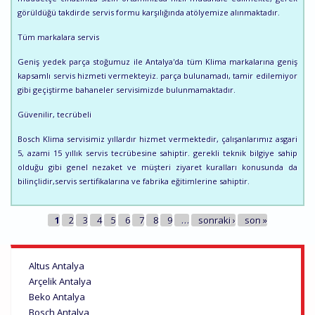
görüldüğü takdirde servis formu karşılığında atölyemize alınmaktadır.
Tüm markalara servis
Geniş yedek parça stoğumuz ile Antalya'da tüm Klima markalarına geniş
kapsamlı servis hizmeti vermekteyiz. parça bulunamadı, tamir edilemiyor
gibi geçiştirme bahaneler servisimizde bulunmamaktadır.
Güvenilir, tecrübeli
Bosch Klima servisimiz yıllardır hizmet vermektedir, çalışanlarımız asgari
5, azami 15 yıllık servis tecrübesine sahiptir. gerekli teknik bilgiye sahip
olduğu gibi genel nezaket ve müşteri ziyaret kuralları konusunda da
bilinçlidir,servis sertifikalarına ve fabrika eğitimlerine sahiptir.
SAYFALAR
1
2
3
4
5
6
7
8
9
…
sonraki ›
son »
Altus Antalya
Arçelik Antalya
Beko Antalya
Bosch Antalya