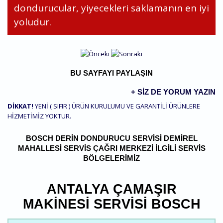
dondurucular, yiyecekleri saklamanın en iyi
yoludur.
BU SAYFAYI PAYLAŞIN
+ SIZ DE YORUM YAZIN
DİKKAT!
YENİ ( SIFIR ) ÜRÜN KURULUMU VE GARANTİLİ ÜRÜNLERE
HİZMETİMİZ YOKTUR.
BOSCH DERIN DONDURUCU SERVISI DEMIREL
MAHALLESI SERVIS ÇAĞRI MERKEZI İLGILI SERVIS
BÖLGELERIMIZ
ANTALYA ÇAMAŞIR
MAKINESI SERVISI BOSCH