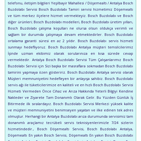
telefonu, iletişim bilgileri Yeşilbayir Mahallesi / Döşemealtı / Antalya Bosch
Buzdolabı Servisi Bosch Buzdolabı Tamiri servisi hizmetimiz Döşemealtı
ve tüm merkez ilçelere hizmet vermekteyiz. Bosch Buzdolabı ve Bosch
diğer ürünleri; Bosch Buzdolabı modelleri, Bosch Buzdolabı üretim yılları,
Bosch Buzdolabı çalışma koşulları ne olursa olsun oldukça verimli ve
sağlam bir durumda çalışmaya devam etmektedirler. Bosch Buzdolabı
ortalama garanti süresi en az 2 yıldır. Bosch Buzdolabı servis hizmeti
sunmayı hedefliyoruz. Bosch Buzdolabı Antalya müşteri temsilcilerimiz
İşinde uzman ekibimiz olarak sorularınıza en kısa sürede cevap
vermektedir. Antalya Bosch Buzdolabı Servisi Tüm Çalışanlarımız Bosch
Buzdolabı Servisi için Sizi başka bir masraflara sokmadan Bosch Buzdolabı
tamirini yapmaya özen gösteririz. Bosch Buzdolabı Antalya servisi olarak
Müşteri memnuniyetini hedefleyen bir anlayışa sahibiz. Bosch Buzdolabı
servis ağı ile tüketicilerimize en kaliteli ve en hızlı Bosch Buzdolabı Servisi
Hizmeti Vermeden Önce Cihaz ve Arıza Hakkında Yeterli Bilgiyi Kendine
Nakleder ve Ziyarete Tam Donanımlı Olarak Gelir. Bu Yüzden Günlük İş
Bitirmede ilk sıralardayız. Bosch Buzdolabı Servisi Merkezi yüksek kalite
ve müşteri memnuniyetini benimseyen yaşatan ve ilke edinen tek adres
olmuştur. Herhangi bir Antalya Buzdolabı arıza durumunda servisimiz tam
donanımlı araçlamız tecrübeli servis teknisiyenlerimizle 7/24 sizlerin
hizmetindedir., Bosch Döşemealtı Servisi, Bosch Buzdolabı Antalya,
Döşemealtı En yakın Bosch Servisi, Döşemealtı En yakın Bosch Buzdolabı