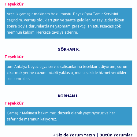
Teşekkür
Arçelik çamaşır makinem bozulmuştu. Beyaz Eşya Tamir Servisini
çağırdım. Vermiş oldukları gün ve saatte geldiler. Arızayı giderdikten
sonra böyle durumlarda ne yapmam gerektiği anlattı. Kısacası çok
memnun kaldım. Herkeze tavsiye ederim.
GÖKHAN K.
Teşekkür
tum Antalya beyaz eşya servisi calisanlarina tesekkur ediyorum, sorun
cikarmak yerine cozum odakli yaklasip, mutlu sekilde hizmet verdikleri
icin. tebrikler.
KORHAN L.
Teşekkür
Çamaşır Makinesi bakımımızı düzenli olarak yaptırıyoruz ve her
seferinde memnun kalıyoruz.
+ Siz de Yorum Yazın
|
Bütün Yorumlar