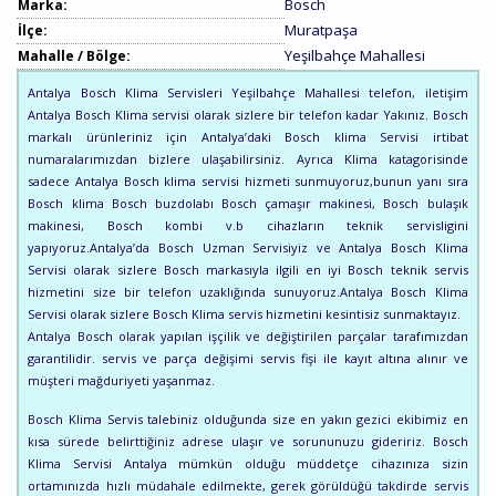
Bosch
Marka:
Muratpaşa
İlçe:
Yeşilbahçe Mahallesi
Mahalle / Bölge:
Antalya Bosch Klima Servisleri Yeşilbahçe Mahallesi telefon, iletişim
Antalya Bosch Klima servisi olarak sizlere bir telefon kadar Yakınız. Bosch
markalı ürünleriniz için Antalya’daki Bosch klima Servisi irtibat
numaralarımızdan bizlere ulaşabilirsiniz. Ayrıca Klima katagorisinde
sadece Antalya Bosch klima servisi hizmeti sunmuyoruz,bunun yanı sıra
Bosch klima Bosch buzdolabı Bosch çamaşır makinesi, Bosch bulaşık
makinesi, Bosch kombi v.b cihazların teknik servisligini
yapıyoruz.Antalya’da Bosch Uzman Servisiyiz ve Antalya Bosch Klima
Servisi olarak sizlere Bosch markasıyla ilgili en iyi Bosch teknik servis
hizmetini size bir telefon uzaklığında sunuyoruz.Antalya Bosch Klima
Servisi olarak sizlere Bosch Klima servis hizmetini kesintisiz sunmaktayız.
Antalya Bosch olarak yapılan işçilik ve değiştirilen parçalar tarafımızdan
garantilidir. servis ve parça değişimi servis fişi ile kayıt altına alınır ve
müşteri mağduriyeti yaşanmaz.
Bosch Klima Servis talebiniz olduğunda size en yakın gezici ekibimiz en
kısa sürede belirttiğiniz adrese ulaşır ve sorununuzu gideririz. Bosch
Klima Servisi Antalya mümkün olduğu müddetçe cihazınıza sizin
ortamınızda hızlı müdahale edilmekte, gerek görüldüğü takdirde servis