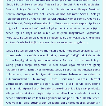
Gebizli Bosch Servisi Antalya Antalya Bosch Servisi, Antalya Buzdolapları
Servisi, Antalya Derin Dondurucular Servisi, Antalya Bulaşık Makinesi
Servisi, Antalya Ankastre Set Servisi, Antalya Aspiratör Servisi, Antalya
Televizyon Servisi, Antalya Fırın Servisi, Antalya Kombi Servisi, Antalya Su
Sebili Servisi, Antalya Mikrodalga Fırın Servisi satış servisi yapılan işçilik ve
değiştirilen parçalar tarafımızdan 1 yıl garantilidir. servis ve parça değişimi
servis fişi ile kayıt altına alınır ve müşteri mağduriyeti yaşanmaz.
Muratpaşa Bosch Servis talebiniz olduğunda size en yakın gezici ekibimiz
en kısa sürede belirttiğiniz adrese ulaşır ve sorununuzu gideririz.
Gebizli Bosch Servisi Antalya mümkün olduğu müddetçe cihazınıza sizin
ortamınızda hızlı müdahale edilmekte, gerek görüldüğü takdirde servis
formu karşılığında atölyemize alınmaktadır. Gebizli Bosch Servisi Antalya
Geniş yedek parça stoğumuz ile tüm beyaz eşya markalarına geniş
kapsamlı servis hizmeti vermekteyiz. Gebizli Bosch Servisi Antalya parça
bulunamadı, tamir edilemiyor gibi geçiştirme bahaneler servisimizde
bulunmamaktadır. Muratpaşa Bosch servisimiz yıllardır hizmet
vermektedir, çalışanlarımız asgari 5, azami 15 yıllık servis tecrübesine
sahiptir. Muratpaşa Bosch Servisimiz gerekli teknik bilgiye sahip olduğu
gibi genel nezaket ve müşteri ziyaret kuralları konusunda da bilinçlidir,
servis sertifikalarına ve fabrika eğitimlerine sahiptir. Gebizli Bosch Servisi
Antalya için Talep ettiğiniz gün ve saatte sizi ziyaret ederek cihazınızın