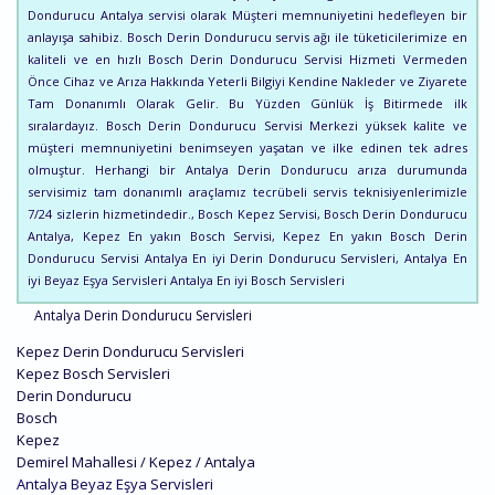
Dondurucu Antalya servisi olarak Müşteri memnuniyetini hedefleyen bir
anlayışa sahibiz. Bosch Derin Dondurucu servis ağı ile tüketicilerimize en
kaliteli ve en hızlı Bosch Derin Dondurucu Servisi Hizmeti Vermeden
Önce Cihaz ve Arıza Hakkında Yeterli Bilgiyi Kendine Nakleder ve Ziyarete
Tam Donanımlı Olarak Gelir. Bu Yüzden Günlük İş Bitirmede ilk
sıralardayız. Bosch Derin Dondurucu Servisi Merkezi yüksek kalite ve
müşteri memnuniyetini benimseyen yaşatan ve ilke edinen tek adres
olmuştur. Herhangi bir Antalya Derin Dondurucu arıza durumunda
servisimiz tam donanımlı araçlamız tecrübeli servis teknisiyenlerimizle
7/24 sizlerin hizmetindedir., Bosch Kepez Servisi, Bosch Derin Dondurucu
Antalya, Kepez En yakın Bosch Servisi, Kepez En yakın Bosch Derin
Dondurucu Servisi Antalya En iyi Derin Dondurucu Servisleri, Antalya En
iyi Beyaz Eşya Servisleri Antalya En iyi Bosch Servisleri
Antalya Derin Dondurucu Servisleri
Kepez Derin Dondurucu Servisleri
Kepez Bosch Servisleri
Derin Dondurucu
Bosch
Kepez
Demirel Mahallesi / Kepez / Antalya
Antalya Beyaz Eşya Servisleri