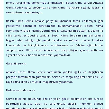
formu karşılığında atölyemize alınmaktadır. Bosch Klima Servisi Antalya
Geniş yedek parça stoğumuz ile tüm Klima markalarına geniş kapsamlı
servis hizmeti vermekteyiz.
Bosch Klima Servisi Antalya parça bulunamadı, tamir edilemiyor gibi
geçiştirme bahaneler servisimizde bulunmamaktadır. Bosch Klima
servisimiz yıllardır hizmet vermektedir, çalışanlarımız asgari 5, azami 15
yıllık servis tecrübesine sahiptir. Bosch Klima Servisimiz gerekli teknik
bilgiye sahip olduğu gibi genel nezaket ve müşteri ziyaret kuralları
konusunda da bilinçlidir,servis sertifikalarına ve fabrika eğitimlerine
sahiptir. Bosch Klima Servisi Antalya için Talep ettiğiniz gün ve saatte sizi
ziyaret ederek cihazınızın onarımını yapmaktayız.
Garantili servis
Antalya Bosch Klima Servisi tarafından yapılan işçilik ve değiştirilen
parçalar tarafımızdan garantilidir. Servis ve parça değişimi servis fişi ile
kayıt altına alınır ve müşteri mağduriyeti yaşanmaz.
Hızlı ve yerinde servis
Servis talebiniz olduğunda size en yakın gezici ekibimiz en kısa sürede
belirttiğiniz adrese ulaşır ve sorununuzu giderir. mümkün olduğu
müddetçe cihazınıza sizin ortamınızda hızlı müdahale edilmekte, gerek