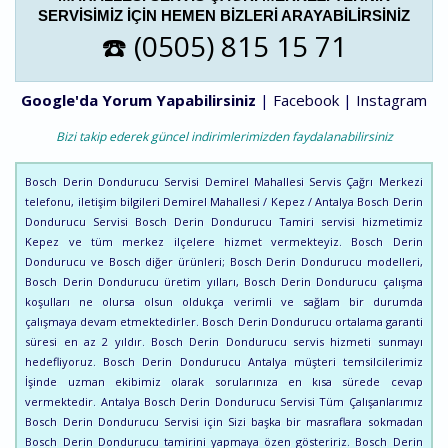
SERVISIMIZ IÇIN HEMEN BIZLERI ARAYABILIRSINIZ
☎️ (0505) 815 15 71
Google'da Yorum Yapabilirsiniz
|
Facebook
|
Instagram
Bizi takip ederek güncel indirimlerimizden faydalanabilirsiniz
Bosch Derin Dondurucu Servisi Demirel Mahallesi Servis Çağrı Merkezi
telefonu, iletişim bilgileri Demirel Mahallesi / Kepez / Antalya Bosch Derin
Dondurucu Servisi Bosch Derin Dondurucu Tamiri servisi hizmetimiz
Kepez ve tüm merkez ilçelere hizmet vermekteyiz. Bosch Derin
Dondurucu ve Bosch diğer ürünleri; Bosch Derin Dondurucu modelleri,
Bosch Derin Dondurucu üretim yılları, Bosch Derin Dondurucu çalışma
koşulları ne olursa olsun oldukça verimli ve sağlam bir durumda
çalışmaya devam etmektedirler. Bosch Derin Dondurucu ortalama garanti
süresi en az 2 yıldır. Bosch Derin Dondurucu servis hizmeti sunmayı
hedefliyoruz. Bosch Derin Dondurucu Antalya müşteri temsilcilerimiz
İşinde uzman ekibimiz olarak sorularınıza en kısa sürede cevap
vermektedir. Antalya Bosch Derin Dondurucu Servisi Tüm Çalışanlarımız
Bosch Derin Dondurucu Servisi için Sizi başka bir masraflara sokmadan
Bosch Derin Dondurucu tamirini yapmaya özen gösteririz. Bosch Derin