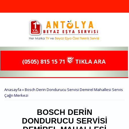
Ana içeriğe atla
(0505) 815 15 71
TIKLA ARA
BURADASINIZ
Anasayfa
» Bosch Derin Dondurucu Servisi Demirel Mahallesi Servis
Çağrı Merkezi
BOSCH DERIN
DONDURUCU SERVISI