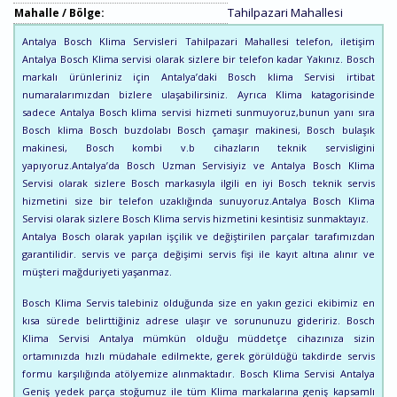
Tahilpazari Mahallesi
Mahalle / Bölge:
Antalya Bosch Klima Servisleri Tahilpazari Mahallesi telefon, iletişim
Antalya Bosch Klima servisi olarak sizlere bir telefon kadar Yakınız. Bosch
markalı ürünleriniz için Antalya’daki Bosch klima Servisi irtibat
numaralarımızdan bizlere ulaşabilirsiniz. Ayrıca Klima katagorisinde
sadece Antalya Bosch klima servisi hizmeti sunmuyoruz,bunun yanı sıra
Bosch klima Bosch buzdolabı Bosch çamaşır makinesi, Bosch bulaşık
makinesi, Bosch kombi v.b cihazların teknik servisligini
yapıyoruz.Antalya’da Bosch Uzman Servisiyiz ve Antalya Bosch Klima
Servisi olarak sizlere Bosch markasıyla ilgili en iyi Bosch teknik servis
hizmetini size bir telefon uzaklığında sunuyoruz.Antalya Bosch Klima
Servisi olarak sizlere Bosch Klima servis hizmetini kesintisiz sunmaktayız.
Antalya Bosch olarak yapılan işçilik ve değiştirilen parçalar tarafımızdan
garantilidir. servis ve parça değişimi servis fişi ile kayıt altına alınır ve
müşteri mağduriyeti yaşanmaz.
Bosch Klima Servis talebiniz olduğunda size en yakın gezici ekibimiz en
kısa sürede belirttiğiniz adrese ulaşır ve sorununuzu gideririz. Bosch
Klima Servisi Antalya mümkün olduğu müddetçe cihazınıza sizin
ortamınızda hızlı müdahale edilmekte, gerek görüldüğü takdirde servis
formu karşılığında atölyemize alınmaktadır. Bosch Klima Servisi Antalya
Geniş yedek parça stoğumuz ile tüm Klima markalarına geniş kapsamlı