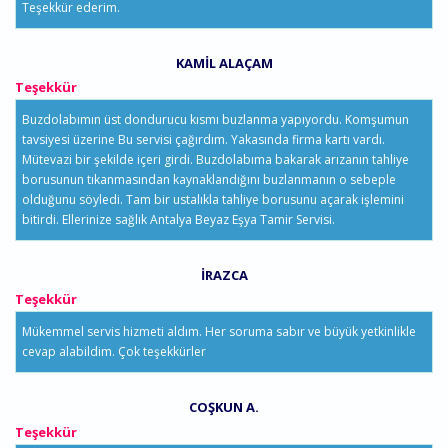
Teşekkür ederim.
KAMIL ALAÇAM
Teşekkür
Buzdolabımın üst dondurucu kısmı buzlanma yapıyordu. Komşumun
tavsiyesi üzerine Bu servisi çağırdım. Yakasında firma kartı vardı.
Mütevazi bir şekilde içeri girdi. Buzdolabıma bakarak arızanın tahliye
borusunun tıkanmasından kaynaklandığını buzlanmanın o sebeple
olduğunu söyledi. Tam bir ustalıkla tahliye borusunu açarak işlemini
bitirdi. Ellerinize sağlık Antalya Beyaz Eşya Tamir Servisi.
İRAZCA
Teşekkür
Mükemmel servis hizmeti aldım. Her soruma sabır ve büyük yetkinlikle
cevap alabildim. Çok teşekkürler
COŞKUN A.
Teşekkür