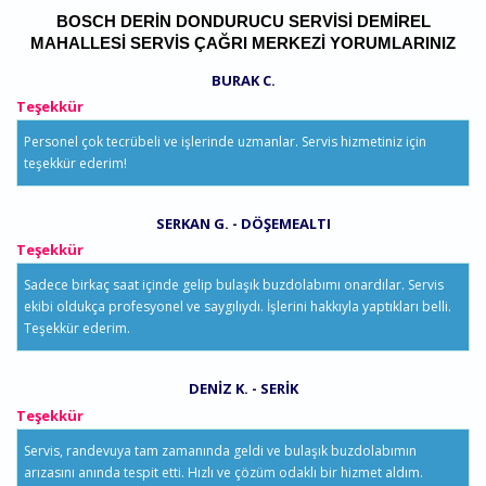
BOSCH DERIN DONDURUCU SERVISI DEMIREL
MAHALLESI SERVIS ÇAĞRI MERKEZI YORUMLARINIZ
BURAK C.
Teşekkür
Personel çok tecrübeli ve işlerinde uzmanlar. Servis hizmetiniz için
teşekkür ederim!
SERKAN G. - DÖŞEMEALTI
Teşekkür
Sadece birkaç saat içinde gelip bulaşık buzdolabımı onardılar. Servis
ekibi oldukça profesyonel ve saygılıydı. İşlerini hakkıyla yaptıkları belli.
Teşekkür ederim.
DENIZ K. - SERIK
Teşekkür
Servis, randevuya tam zamanında geldi ve bulaşık buzdolabımın
arızasını anında tespit etti. Hızlı ve çözüm odaklı bir hizmet aldım.