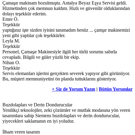
Çamaşır makinam bozulmuştu. Antalya Beyaz Eşya Servisi geldi.
Hizmetinden çok memnun kaldım. Hızlı ve güvenilir olduklarından
dolayı teşekkür ederim.
Emre Ö.
Teşekkür
yaptığınız işte sizden iyisini tanımadım henüz ... çamşır makinemizi
yeni gibi yaptılar çok teşekkürler.
Leyla M.
Teşekkür
Personel, Çamaşır Makinesiyle ilgili her türlü sorumu sabırla
cevapladı. Bilgili ve güler yüzlü bir ekip.
Nihan O.
Teşekkür
Servis elemanları işlerini gerçekten severek yapıyor gibi görünüyor.
Bu, müşteri memnuniyetini ön planda tuttuklarını gösteriyor.
+ Siz de Yorum Yazın
|
Bütün Yorumlar
Buzdolapları ve Derin Dondurucular
Yenilikçi teknolojiler, zeki çözümler ve mutfak modasına yön veren
tasarımlara sahip Siemens buzdolapları ve derin dondurucular,
yiyecekleri saklamanın en iyi yoludur.
İlham veren tasarım