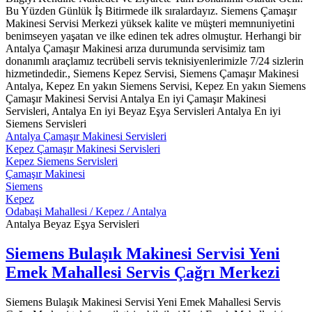
Bu Yüzden Günlük İş Bitirmede ilk sıralardayız. Siemens Çamaşır
Makinesi Servisi Merkezi yüksek kalite ve müşteri memnuniyetini
benimseyen yaşatan ve ilke edinen tek adres olmuştur. Herhangi bir
Antalya Çamaşır Makinesi arıza durumunda servisimiz tam
donanımlı araçlamız tecrübeli servis teknisiyenlerimizle 7/24 sizlerin
hizmetindedir., Siemens Kepez Servisi, Siemens Çamaşır Makinesi
Antalya, Kepez En yakın Siemens Servisi, Kepez En yakın Siemens
Çamaşır Makinesi Servisi Antalya En iyi Çamaşır Makinesi
Servisleri, Antalya En iyi Beyaz Eşya Servisleri Antalya En iyi
Siemens Servisleri
Antalya Çamaşır Makinesi Servisleri
Kepez Çamaşır Makinesi Servisleri
Kepez Siemens Servisleri
Çamaşır Makinesi
Siemens
Kepez
Odabaşi Mahallesi / Kepez / Antalya
Antalya Beyaz Eşya Servisleri
Siemens Bulaşık Makinesi Servisi Yeni
Emek Mahallesi Servis Çağrı Merkezi
Siemens Bulaşık Makinesi Servisi Yeni Emek Mahallesi Servis