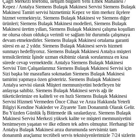
Çağrı Merkezi telefonu, iletişim bilgileri Yeni Emek Mahallesi /
Kepez / Antalya Siemens Bulaşık Makinesi Servisi Siemens Bulaşık
Makinesi Tamiri servisi hizmetimiz Kepez ve tüm merkez ilçelere
hizmet vermekteyiz. Siemens Bulaşık Makinesi ve Siemens diğer
ürünleri; Siemens Bulaşık Makinesi modelleri, Siemens Bulaşık
Makinesi üretim yılları, Siemens Bulaşık Makinesi çalışma koşulları
ne olursa olsun oldukça verimli ve sağlam bir durumda çalışmaya
devam etmektedirler. Siemens Bulaşık Makinesi ortalama garanti
süresi en az 2 yıldır. Siemens Bulaşık Makinesi servis hizmeti
sunmayı hedefliyoruz. Siemens Bulaşık Makinesi Antalya müşteri
temsilcilerimiz İşinde uzman ekibimiz olarak sorularınıza en kısa
sürede cevap vermektedir. Antalya Siemens Bulaşık Makinesi
Servisi Tüm Çalışanlarımız Siemens Bulaşık Makinesi Servisi için
Sizi başka bir masraflara sokmadan Siemens Bulaşık Makinesi
tamirini yapmaya özen gösteririz. Siemens Bulaşık Makinesi
Antalya servisi olarak Müşteri memnuniyetini hedefleyen bir
anlayışa sahibiz. Siemens Bulaşık Makinesi servis ağı ile
tüketicilerimize en kaliteli ve en hızlı Siemens Bulaşık Makinesi
Servisi Hizmeti Vermeden Önce Cihaz ve Arıza Hakkında Yeterli
Bilgiyi Kendine Nakleder ve Ziyarete Tam Donanımlı Olarak Gelir.
Bu Yüzden Günlük İş Bitirmede ilk sıralardayız. Siemens Bulaşık
Makinesi Servisi Merkezi yüksek kalite ve müşteri memnuniyetini
benimseyen yaşatan ve ilke edinen tek adres olmuştur. Herhangi bir
Antalya Bulaşık Makinesi arıza durumunda servisimiz tam
donanımlı araçlamız tecrübeli servis teknisiyenlerimizle 7/24 sizlerin