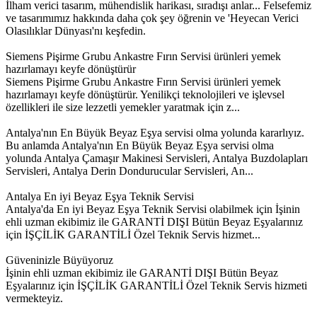
İlham verici tasarım, mühendislik harikası, sıradışı anlar... Felsefemiz
ve tasarımımız hakkında daha çok şey öğrenin ve 'Heyecan Verici
Olasılıklar Dünyası'nı keşfedin.
Siemens Pişirme Grubu Ankastre Fırın Servisi ürünleri yemek
hazırlamayı keyfe dönüştürür
Siemens Pişirme Grubu Ankastre Fırın Servisi ürünleri yemek
hazırlamayı keyfe dönüştürür. Yenilikçi teknolojileri ve işlevsel
özellikleri ile size lezzetli yemekler yaratmak için z...
Antalya'nın En Büyük Beyaz Eşya servisi olma yolunda kararlıyız.
Bu anlamda Antalya'nın En Büyük Beyaz Eşya servisi olma
yolunda Antalya Çamaşır Makinesi Servisleri, Antalya Buzdolapları
Servisleri, Antalya Derin Dondurucular Servisleri, An...
Antalya En iyi Beyaz Eşya Teknik Servisi
Antalya'da En iyi Beyaz Eşya Teknik Servisi olabilmek için İşinin
ehli uzman ekibimiz ile GARANTİ DIŞI Bütün Beyaz Eşyalarınız
için İŞÇİLİK GARANTİLİ Özel Teknik Servis hizmet...
Güveninizle Büyüyoruz
İşinin ehli uzman ekibimiz ile GARANTİ DIŞI Bütün Beyaz
Eşyalarınız için İŞÇİLİK GARANTİLİ Özel Teknik Servis hizmeti
vermekteyiz.