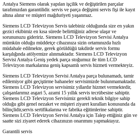
Antalya Siemens olarak yapılan işçilik ve değiştirilen parçalar
tarafımızdan garantilidir. servis ve parça değişimi servis fişi ile kayıt
altına alınır ve müşteri mağduriyeti yaşanmaz.
Siemens LCD Televizyon Servis talebiniz olduğunda size en yakın
gezici ekibimiz en kısa sürede belirttiğiniz adrese ulaşır ve
sorununuzu gideririz. Siemens LCD Televizyon Servisi Antalya
mümkün olduğu müddetçe cihazınıza sizin ortamınızda hızlı
müdahale edilmekte, gerek görüldüğü takdirde servis formu
karşılığında atölyemize alınmaktadır. Siemens LCD Televizyon
Servisi Antalya Geniş yedek parça stoğumuz ile tüm LCD
Televizyon markalarına geniş kapsamlı servis hizmeti vermekteyiz.
Siemens LCD Televizyon Servisi Antalya parça bulunamadı, tamir
edilemiyor gibi geçiştirme bahaneler servisimizde bulunmamaktadır.
Siemens LCD Televizyon servisimiz yıllardır hizmet vermektedir,
çalışanlarımız asgari 5, azami 15 yıllık servis tecrübesine sahiptir.
Siemens LCD Televizyon Servisimiz gerekli teknik bilgiye sahip
olduğu gibi genel nezaket ve müşteri ziyaret kuralları konusunda da
bilinçlidir,servis sertifikalarına ve fabrika eğitimlerine sahiptir.
Siemens LCD Televizyon Servisi Antalya için Talep ettiğiniz gün ve
saatte sizi ziyaret ederek cihazınızın onarımını yapmaktayız.
Garantili servis