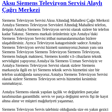
Aksu Siemens Televizyon Servisi Alaylı
Çağrı Merkezi
Siemens Televizyon Servisi Aksu Altındağ Mahallesi Çağrı Merkezi
Antalya Siemens Televizyon Servisleri Altındağ Mahallesi telefon,
iletişim Antalya Siemens Televizyon servisi olarak sizlere bir telefon
kadar Yakınız. Siemens markalı ürünleriniz için Antalya’daki
Siemens Televizyon Servisi irtibat numaralarımızdan bizlere
ulaşabilirsiniz. Ayrıca Televizyon katagorisinde sadece Antalya
Siemens Televizyon servisi hizmeti sunmuyoruz,bunun yanı sıra
Siemens Televizyon Siemens Televizyon Siemens Televizyon,
Siemens bulaşık makinesi, Siemens kombi v.b cihazların teknik
servisligini yapıyoruz.Antalya’da Siemens Uzman Servisiyiz ve
Antalya Siemens Televizyon Servisi olarak sizlere Siemens
markasıyla ilgili en iyi Siemens teknik servis hizmetini size bir
telefon uzaklığında sunuyoruz.Antalya Siemens Televizyon Servisi
olarak sizlere Siemens Televizyon servis hizmetini kesintisiz
sunmaktayız.
Antalya Siemens olarak yapılan işçilik ve değiştirilen parçalar
tarafımızdan garantilidir. servis ve parça değişimi servis fişi ile kayıt
altına alınır ve müşteri mağduriyeti yaşanmaz.
Siemens Televizyon Servis talebiniz olduğunda size en yakın gezici