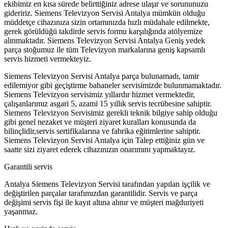
ekibimiz en kısa sürede belirttiğiniz adrese ulaşır ve sorununuzu
gideririz. Siemens Televizyon Servisi Antalya mümkün olduğu
müddetçe cihazınıza sizin ortamınızda hızlı müdahale edilmekte,
gerek görüldüğü takdirde servis formu karşılığında atölyemize
alınmaktadır. Siemens Televizyon Servisi Antalya Geniş yedek
parça stoğumuz ile tüm Televizyon markalarına geniş kapsamlı
servis hizmeti vermekteyiz.
Siemens Televizyon Servisi Antalya parça bulunamadı, tamir
edilemiyor gibi geçiştirme bahaneler servisimizde bulunmamaktadır.
Siemens Televizyon servisimiz yıllardır hizmet vermektedir,
çalışanlarımız asgari 5, azami 15 yıllık servis tecrübesine sahiptir.
Siemens Televizyon Servisimiz gerekli teknik bilgiye sahip olduğu
gibi genel nezaket ve müşteri ziyaret kuralları konusunda da
bilinçlidir,servis sertifikalarına ve fabrika eğitimlerine sahiptir.
Siemens Televizyon Servisi Antalya için Talep ettiğiniz gün ve
saatte sizi ziyaret ederek cihazınızın onarımını yapmaktayız.
Garantili servis
Antalya Siemens Televizyon Servisi tarafından yapılan işçilik ve
değiştirilen parçalar tarafımızdan garantilidir. Servis ve parça
değişimi servis fişi ile kayıt altına alınır ve müşteri mağduriyeti
yaşanmaz.