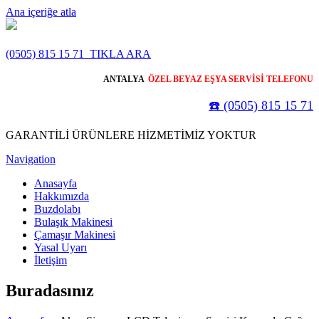
Ana içeriğe atla
(0505) 815 15 71
TIKLA ARA
ANTALYA
ÖZEL BEYAZ EŞYA SERVİSİ TELEFONU
☎️ (0505) 815 15 71
GARANTİLİ ÜRÜNLERE HİZMETİMİZ YOKTUR
Navigation
Anasayfa
Hakkımızda
Buzdolabı
Bulaşık Makinesi
Çamaşır Makinesi
Yasal Uyarı
İletişim
Buradasınız