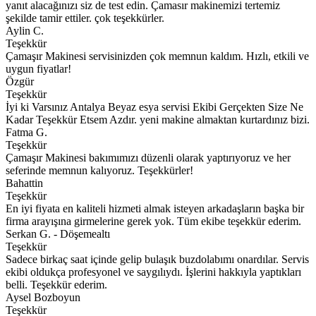
yanıt alacağınızı siz de test edin. Çamasır makinemizi tertemiz
şekilde tamir ettiler. çok teşekkürler.
Aylin C.
Teşekkür
Çamaşır Makinesi servisinizden çok memnun kaldım. Hızlı, etkili ve
uygun fiyatlar!
Özgür
Teşekkür
İyi ki Varsınız Antalya Beyaz esya servisi Ekibi Gerçekten Size Ne
Kadar Teşekkür Etsem Azdır. yeni makine almaktan kurtardınız bizi.
Fatma G.
Teşekkür
Çamaşır Makinesi bakımımızı düzenli olarak yaptırıyoruz ve her
seferinde memnun kalıyoruz. Teşekkürler!
Bahattin
Teşekkür
En iyi fiyata en kaliteli hizmeti almak isteyen arkadaşların başka bir
firma arayışına girmelerine gerek yok. Tüm ekibe teşekkür ederim.
Serkan G. - Döşemealtı
Teşekkür
Sadece birkaç saat içinde gelip bulaşık buzdolabımı onardılar. Servis
ekibi oldukça profesyonel ve saygılıydı. İşlerini hakkıyla yaptıkları
belli. Teşekkür ederim.
Aysel Bozboyun
Teşekkür