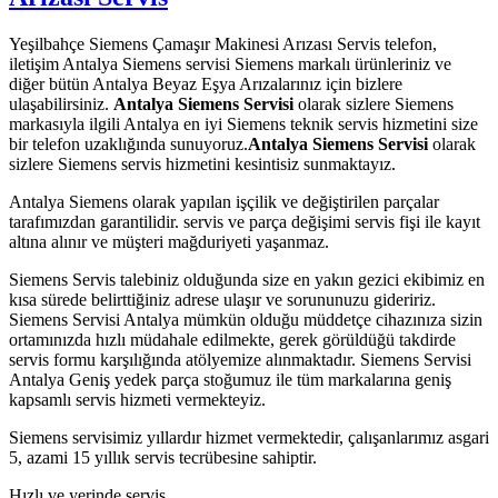
Yeşilbahçe Siemens Çamaşır Makinesi Arızası Servis telefon,
iletişim Antalya Siemens servisi Siemens markalı ürünleriniz ve
diğer bütün Antalya Beyaz Eşya Arızalarınız için bizlere
ulaşabilirsiniz.
Antalya Siemens Servisi
olarak sizlere Siemens
markasıyla ilgili Antalya en iyi Siemens teknik servis hizmetini size
bir telefon uzaklığında sunuyoruz.
Antalya Siemens Servisi
olarak
sizlere Siemens servis hizmetini kesintisiz sunmaktayız.
Antalya Siemens olarak yapılan işçilik ve değiştirilen parçalar
tarafımızdan garantilidir. servis ve parça değişimi servis fişi ile kayıt
altına alınır ve müşteri mağduriyeti yaşanmaz.
Siemens Servis talebiniz olduğunda size en yakın gezici ekibimiz en
kısa sürede belirttiğiniz adrese ulaşır ve sorununuzu gideririz.
Siemens Servisi Antalya mümkün olduğu müddetçe cihazınıza sizin
ortamınızda hızlı müdahale edilmekte, gerek görüldüğü takdirde
servis formu karşılığında atölyemize alınmaktadır. Siemens Servisi
Antalya Geniş yedek parça stoğumuz ile tüm markalarına geniş
kapsamlı servis hizmeti vermekteyiz.
Siemens servisimiz yıllardır hizmet vermektedir, çalışanlarımız asgari
5, azami 15 yıllık servis tecrübesine sahiptir.
Hızlı ve yerinde servis