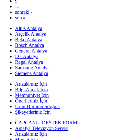
9
…
sonraki ›
son »
Altus Antalya
Arçelik Antalya
Beko Antalya
Bosch Antalya
General Antalya
LG Antalya
Regal Antalya
Samsung Antalya
Siemens Antalya
Arızalarınız İçin
Bilgi Almak İçin
Memnuniyet İçin
Önerileriniz İçin
Ürün Durumu Sorgula
Şikayetleriniz İçin
CAPCANLI DESTEK FORMU
Antalya Televizyon Servisi
Arızalarınız İçin
Montaj İçin