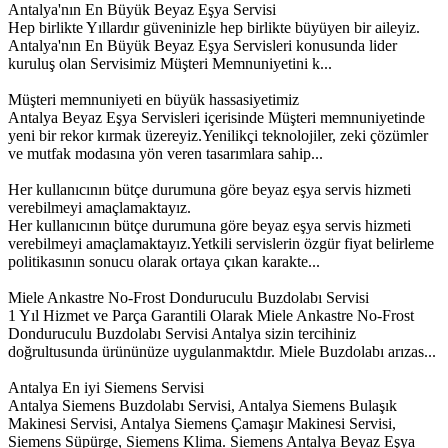
Antalya'nın En Büyük Beyaz Eşya Servisi
Hep birlikte Yıllardır güveninizle hep birlikte büyüyen bir aileyiz.
Antalya'nın En Büyük Beyaz Eşya Servisleri konusunda lider
kuruluş olan Servisimiz Müşteri Memnuniyetini k...
Müşteri memnuniyeti en büyük hassasiyetimiz
Antalya Beyaz Eşya Servisleri içerisinde Müşteri memnuniyetinde
yeni bir rekor kırmak üzereyiz.Yenilikçi teknolojiler, zeki çözümler
ve mutfak modasına yön veren tasarımlara sahip...
Her kullanıcının bütçe durumuna göre beyaz eşya servis hizmeti
verebilmeyi amaçlamaktayız.
Her kullanıcının bütçe durumuna göre beyaz eşya servis hizmeti
verebilmeyi amaçlamaktayız.Yetkili servislerin özgür fiyat belirleme
politikasının sonucu olarak ortaya çıkan karakte...
Miele Ankastre No-Frost Donduruculu Buzdolabı Servisi
1 Yıl Hizmet ve Parça Garantili Olarak Miele Ankastre No-Frost
Donduruculu Buzdolabı Servisi Antalya sizin tercihiniz
doğrultusunda ürününüze uygulanmaktdır. Miele Buzdolabı arızas...
Antalya En iyi Siemens Servisi
Antalya Siemens Buzdolabı Servisi, Antalya Siemens Bulaşık
Makinesi Servisi, Antalya Siemens Çamaşır Makinesi Servisi,
Siemens Süpürge, Siemens Klima. Siemens Antalya Beyaz Eşya