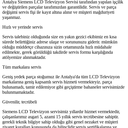
Antalya Siemens LCD Televizyon Servisi tarafından yapılan işçilik
ve değiştirilen parçalar tarafımızdan garantilidir. Servis ve parça
değişimi servis fişi ile kayıt altına alınır ve müşteri mağduriyeti
yaşanmaz.
Hızlı ve yerinde servis
Servis talebiniz olduğunda size en yakın gezici ekibimiz en kısa
sürede belirttiğiniz adrese ulaşır ve sorununuzu giderir. mümkün
olduğu müddetçe cihazınıza sizin ortamınızda hızlı müdahale
edilmekte, gerek görüldüğü takdirde servis formu karşılığında
atölyemize alınmaktadır.
Tüm markalara servis
Geniş yedek parça stoğumuz ile Antalya'da tüm LCD Televizyon
markalarına geniş kapsamlı servis hizmeti vermekteyiz. parça
bulunamadı, tamir edilemiyor gibi geçiştirme bahaneler servisimizde
bulunmamaktadır.
Güvenilir, tecrübeli
Siemens LCD Televizyon servisimiz yıllardır hizmet vermektedir,
çalışanlarımız asgari 5, azami 15 yıllık servis tecrübesine sahiptir.
gerekli teknik bilgiye sahip olduğu gibi genel nezaket ve müşteri
ziyaret kuralları konusunda da bilinçlidir,servis sertifikalarına ve