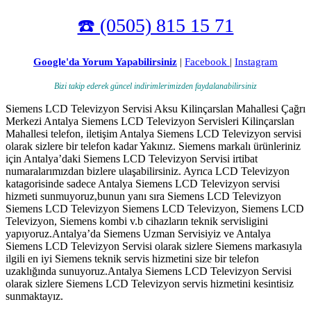
☎️ (0505) 815 15 71
Google'da Yorum Yapabilirsiniz
|
Facebook
|
Instagram
Bizi takip ederek güncel indirimlerimizden faydalanabilirsiniz
Siemens LCD Televizyon Servisi Aksu Kilinçarslan Mahallesi Çağrı
Merkezi Antalya Siemens LCD Televizyon Servisleri Kilinçarslan
Mahallesi telefon, iletişim Antalya Siemens LCD Televizyon servisi
olarak sizlere bir telefon kadar Yakınız. Siemens markalı ürünleriniz
için Antalya’daki Siemens LCD Televizyon Servisi irtibat
numaralarımızdan bizlere ulaşabilirsiniz. Ayrıca LCD Televizyon
katagorisinde sadece Antalya Siemens LCD Televizyon servisi
hizmeti sunmuyoruz,bunun yanı sıra Siemens LCD Televizyon
Siemens LCD Televizyon Siemens LCD Televizyon, Siemens LCD
Televizyon, Siemens kombi v.b cihazların teknik servisligini
yapıyoruz.Antalya’da Siemens Uzman Servisiyiz ve Antalya
Siemens LCD Televizyon Servisi olarak sizlere Siemens markasıyla
ilgili en iyi Siemens teknik servis hizmetini size bir telefon
uzaklığında sunuyoruz.Antalya Siemens LCD Televizyon Servisi
olarak sizlere Siemens LCD Televizyon servis hizmetini kesintisiz
sunmaktayız.