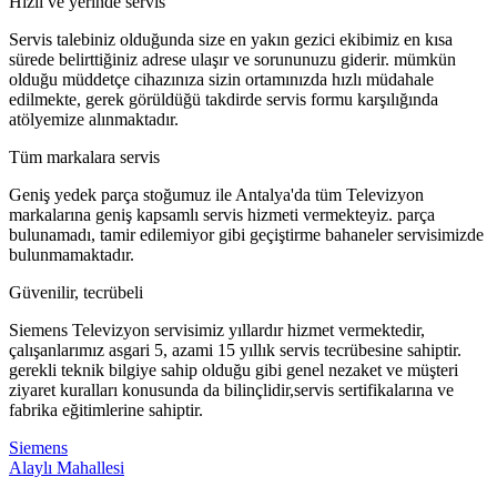
Hızlı ve yerinde servis
Servis talebiniz olduğunda size en yakın gezici ekibimiz en kısa
sürede belirttiğiniz adrese ulaşır ve sorununuzu giderir. mümkün
olduğu müddetçe cihazınıza sizin ortamınızda hızlı müdahale
edilmekte, gerek görüldüğü takdirde servis formu karşılığında
atölyemize alınmaktadır.
Tüm markalara servis
Geniş yedek parça stoğumuz ile Antalya'da tüm Televizyon
markalarına geniş kapsamlı servis hizmeti vermekteyiz. parça
bulunamadı, tamir edilemiyor gibi geçiştirme bahaneler servisimizde
bulunmamaktadır.
Güvenilir, tecrübeli
Siemens Televizyon servisimiz yıllardır hizmet vermektedir,
çalışanlarımız asgari 5, azami 15 yıllık servis tecrübesine sahiptir.
gerekli teknik bilgiye sahip olduğu gibi genel nezaket ve müşteri
ziyaret kuralları konusunda da bilinçlidir,servis sertifikalarına ve
fabrika eğitimlerine sahiptir.
Siemens
Alaylı Mahallesi