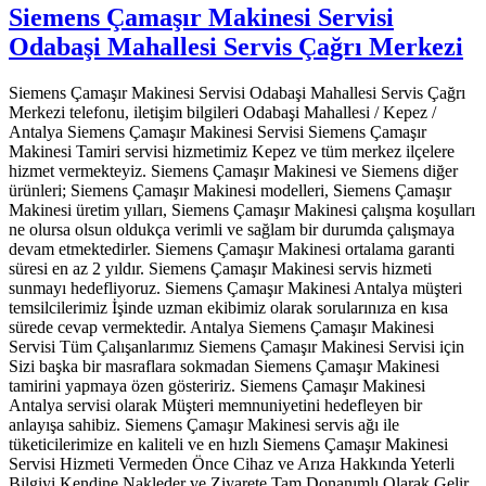
Siemens Çamaşır Makinesi Servisi
Odabaşi Mahallesi Servis Çağrı Merkezi
Siemens Çamaşır Makinesi Servisi Odabaşi Mahallesi Servis Çağrı
Merkezi telefonu, iletişim bilgileri Odabaşi Mahallesi / Kepez /
Antalya Siemens Çamaşır Makinesi Servisi Siemens Çamaşır
Makinesi Tamiri servisi hizmetimiz Kepez ve tüm merkez ilçelere
hizmet vermekteyiz. Siemens Çamaşır Makinesi ve Siemens diğer
ürünleri; Siemens Çamaşır Makinesi modelleri, Siemens Çamaşır
Makinesi üretim yılları, Siemens Çamaşır Makinesi çalışma koşulları
ne olursa olsun oldukça verimli ve sağlam bir durumda çalışmaya
devam etmektedirler. Siemens Çamaşır Makinesi ortalama garanti
süresi en az 2 yıldır. Siemens Çamaşır Makinesi servis hizmeti
sunmayı hedefliyoruz. Siemens Çamaşır Makinesi Antalya müşteri
temsilcilerimiz İşinde uzman ekibimiz olarak sorularınıza en kısa
sürede cevap vermektedir. Antalya Siemens Çamaşır Makinesi
Servisi Tüm Çalışanlarımız Siemens Çamaşır Makinesi Servisi için
Sizi başka bir masraflara sokmadan Siemens Çamaşır Makinesi
tamirini yapmaya özen gösteririz. Siemens Çamaşır Makinesi
Antalya servisi olarak Müşteri memnuniyetini hedefleyen bir
anlayışa sahibiz. Siemens Çamaşır Makinesi servis ağı ile
tüketicilerimize en kaliteli ve en hızlı Siemens Çamaşır Makinesi
Servisi Hizmeti Vermeden Önce Cihaz ve Arıza Hakkında Yeterli
Bilgiyi Kendine Nakleder ve Ziyarete Tam Donanımlı Olarak Gelir.