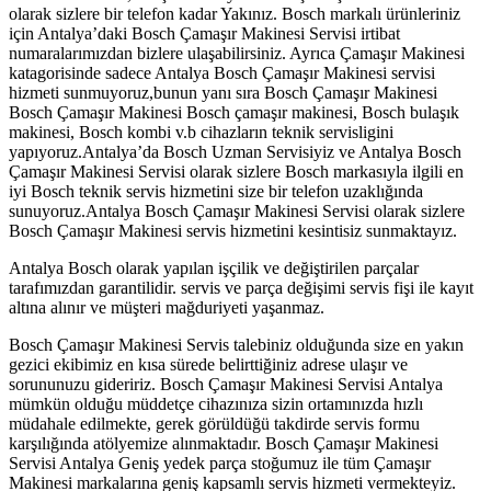
olarak sizlere bir telefon kadar Yakınız. Bosch markalı ürünleriniz
için Antalya’daki Bosch Çamaşır Makinesi Servisi irtibat
numaralarımızdan bizlere ulaşabilirsiniz. Ayrıca Çamaşır Makinesi
katagorisinde sadece Antalya Bosch Çamaşır Makinesi servisi
hizmeti sunmuyoruz,bunun yanı sıra Bosch Çamaşır Makinesi
Bosch Çamaşır Makinesi Bosch çamaşır makinesi, Bosch bulaşık
makinesi, Bosch kombi v.b cihazların teknik servisligini
yapıyoruz.Antalya’da Bosch Uzman Servisiyiz ve Antalya Bosch
Çamaşır Makinesi Servisi olarak sizlere Bosch markasıyla ilgili en
iyi Bosch teknik servis hizmetini size bir telefon uzaklığında
sunuyoruz.Antalya Bosch Çamaşır Makinesi Servisi olarak sizlere
Bosch Çamaşır Makinesi servis hizmetini kesintisiz sunmaktayız.
Antalya Bosch olarak yapılan işçilik ve değiştirilen parçalar
tarafımızdan garantilidir. servis ve parça değişimi servis fişi ile kayıt
altına alınır ve müşteri mağduriyeti yaşanmaz.
Bosch Çamaşır Makinesi Servis talebiniz olduğunda size en yakın
gezici ekibimiz en kısa sürede belirttiğiniz adrese ulaşır ve
sorununuzu gideririz. Bosch Çamaşır Makinesi Servisi Antalya
mümkün olduğu müddetçe cihazınıza sizin ortamınızda hızlı
müdahale edilmekte, gerek görüldüğü takdirde servis formu
karşılığında atölyemize alınmaktadır. Bosch Çamaşır Makinesi
Servisi Antalya Geniş yedek parça stoğumuz ile tüm Çamaşır
Makinesi markalarına geniş kapsamlı servis hizmeti vermekteyiz.