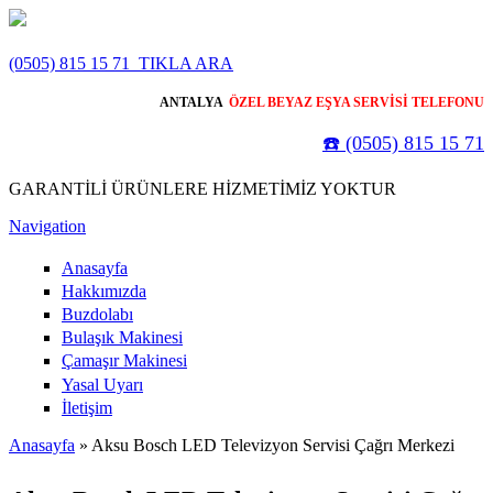
Ana içeriğe atla
(0505) 815 15 71
TIKLA ARA
ANTALYA
ÖZEL BEYAZ EŞYA SERVİSİ TELEFONU
☎️ (0505) 815 15 71
GARANTİLİ ÜRÜNLERE HİZMETİMİZ YOKTUR
Navigation
Anasayfa
Hakkımızda
Buzdolabı
Bulaşık Makinesi
Çamaşır Makinesi
Yasal Uyarı
İletişim
Anasayfa
» Aksu Bosch LED Televizyon Servisi Çağrı Merkezi
Buradasınız