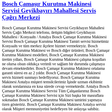
Bosch Çamaşır Kurutma Makinesi
Servisi Geyikbayırı Mahallesi Servis
Çağrı Merkezi
Bosch Çamaşır Kurutma Makinesi Servisi Geyikbayırı Mahallesi
Servis Çağrı Merkezi telefonu, iletişim bilgileri Geyikbayırı
Mahallesi / Konyaaltı / Antalya Bosch Çamaşır Kurutma Makinesi
Servisi Bosch Çamaşır Kurutma Makinesi Tamiri servisi hizmetimiz
Konyaaltı ve tüm merkez ilçelere hizmet vermekteyiz. Bosch
Çamaşır Kurutma Makinesi ve Bosch diğer ürünleri; Bosch Çamaşır
Kurutma Makinesi modelleri, Bosch Çamaşır Kurutma Makinesi
üretim yılları, Bosch Çamaşır Kurutma Makinesi çalışma koşulları
ne olursa olsun oldukça verimli ve sağlam bir durumda çalışmaya
devam etmektedirler. Bosch Çamaşır Kurutma Makinesi ortalama
garanti süresi en az 2 yıldır. Bosch Çamaşır Kurutma Makinesi
servis hizmeti sunmayı hedefliyoruz. Bosch Çamaşır Kurutma
Makinesi Antalya müşteri temsilcilerimiz İşinde uzman ekibimiz
olarak sorularınıza en kısa sürede cevap vermektedir. Antalya Bosch
Çamaşır Kurutma Makinesi Servisi Tüm Çalışanlarımız Bosch
Çamaşır Kurutma Makinesi Servisi için Sizi başka bir masraflara
sokmadan Bosch Çamaşır Kurutma Makinesi tamirini yapmaya
özen gösteririz. Bosch Çamaşır Kurutma Makinesi Antalya servisi
olarak Müşteri memnuniyetini hedefleyen bir anlayışa sahibiz.