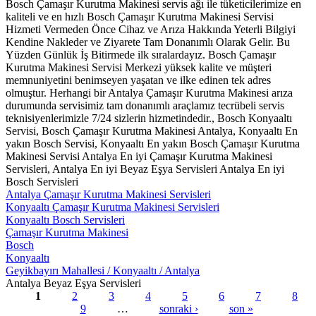
Bosch Çamaşır Kurutma Makinesi servis ağı ile tüketicilerimize en
kaliteli ve en hızlı Bosch Çamaşır Kurutma Makinesi Servisi
Hizmeti Vermeden Önce Cihaz ve Arıza Hakkında Yeterli Bilgiyi
Kendine Nakleder ve Ziyarete Tam Donanımlı Olarak Gelir. Bu
Yüzden Günlük İş Bitirmede ilk sıralardayız. Bosch Çamaşır
Kurutma Makinesi Servisi Merkezi yüksek kalite ve müşteri
memnuniyetini benimseyen yaşatan ve ilke edinen tek adres
olmuştur. Herhangi bir Antalya Çamaşır Kurutma Makinesi arıza
durumunda servisimiz tam donanımlı araçlamız tecrübeli servis
teknisiyenlerimizle 7/24 sizlerin hizmetindedir., Bosch Konyaaltı
Servisi, Bosch Çamaşır Kurutma Makinesi Antalya, Konyaaltı En
yakın Bosch Servisi, Konyaaltı En yakın Bosch Çamaşır Kurutma
Makinesi Servisi Antalya En iyi Çamaşır Kurutma Makinesi
Servisleri, Antalya En iyi Beyaz Eşya Servisleri Antalya En iyi
Bosch Servisleri
Antalya Çamaşır Kurutma Makinesi Servisleri
Konyaaltı Çamaşır Kurutma Makinesi Servisleri
Konyaaltı Bosch Servisleri
Çamaşır Kurutma Makinesi
Bosch
Konyaaltı
Geyikbayırı Mahallesi / Konyaaltı / Antalya
Antalya Beyaz Eşya Servisleri
1
2
3
4
5
6
7
8
9
…
sonraki ›
son »
Sayfalar