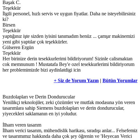
Başak C.
Teşekkür
İlgili personel, hızlı servis ve uygun fiyatlar. Daha ne isteyebilirsiniz
ki?
Birsen
Teşekkür
yaptığınız işte sizden iyisini tanımadım henüz ... çamşır makinemizi
yeni gibi yaptılar çok teşekkürler.
Gülseren Ergün
Teşekkür
Her birinize derin tesekkurlerimi bildiriyorum! Sizinle calismaktan
cok memnunum ! Mustatafa Bey'e ozel tesekkurlerimi bildiriyorum
her problemimizde bizi aydinlatdigi icin
+ Siz de Yorum Yazın
|
Bütün Yorumlar
Buzdolapları ve Derin Dondurucular
Yenilikçi teknolojiler, zeki çözümler ve mutfak modasına yön veren
tasarımlara sahip Siemens buzdolapları ve derin dondurucular,
yiyecekleri saklamanın en iyi yoludur.
İlham veren tasarım
İlham verici tasarım, mühendislik harikası, sıradışı anlar... Felsefemiz
ve tasarımımız hakkında daha çok şey öğrenin ve 'Heyecan Verici