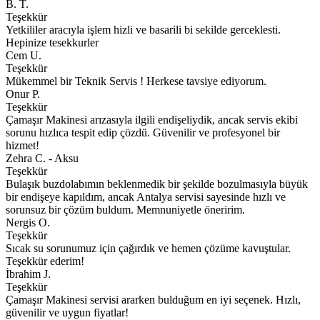
B. T.
Teşekkür
Yetkililer aracıyla işlem hizli ve basarili bi sekilde gerceklesti.
Hepinize tesekkurler
Cem U.
Teşekkür
Mükemmel bir Teknik Servis ! Herkese tavsiye ediyorum.
Onur P.
Teşekkür
Çamaşır Makinesi arızasıyla ilgili endişeliydik, ancak servis ekibi
sorunu hızlıca tespit edip çözdü. Güvenilir ve profesyonel bir
hizmet!
Zehra C. - Aksu
Teşekkür
Bulaşık buzdolabımın beklenmedik bir şekilde bozulmasıyla büyük
bir endişeye kapıldım, ancak Antalya servisi sayesinde hızlı ve
sorunsuz bir çözüm buldum. Memnuniyetle öneririm.
Nergis O.
Teşekkür
Sıcak su sorunumuz için çağırdık ve hemen çözüme kavuştular.
Teşekkür ederim!
İbrahim J.
Teşekkür
Çamaşır Makinesi servisi ararken bulduğum en iyi seçenek. Hızlı,
güvenilir ve uygun fiyatlar!