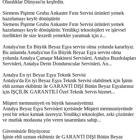
Olasılıklar Dünyası'nı keşfedin.
Siemens Pişirme Grubu Ankastre Fırın Servisi ürünleri yemek
hazırlamayı keyfe dönüştürür
Siemens Pişirme Grubu Ankastre Fırın Servisi ürünleri yemek
hazırlamayı keyfe dönüştürür. Yenilikçi teknolojileri ve işlevsel
özellikleri ile size lezzetli yemekler yaratmak için z...
Antalya'nın En Büyük Beyaz Eşya servisi olma yolunda kararlıyız.
Bu anlamda Antalya'nın En Büyük Beyaz Eşya servisi olma
yolunda Antalya Çamaşır Makinesi Servisleri, Antalya Buzdolapları
Servisleri, Antalya Derin Dondurucular Servisleri, An...
Antalya En iyi Beyaz Eşya Teknik Servisi
Antalya'da En iyi Beyaz Eşya Teknik Servisi olabilmek için İşinin
ehli uzman ekibimiz ile GARANTİ DIŞI Bütün Beyaz Eşyalarınız
için İŞÇİLİK GARANTİLİ Özel Teknik Servis hizmet...
Müşteri memnuniyeti en büyük hassasiyetimiz
Antalya Beyaz Eşya Servisleri içerisinde Müşteri memnuniyetinde
yeni bir rekor kırmak üzereyiz.Yenilikçi teknolojiler, zeki çözümler
ve mutfak modasına yön veren tasarımlara sahip...
Güveninizle Büyüyoruz
İşinin ehli uzman ekibimiz ile GARANTİ DIŞI Bütün Beyaz