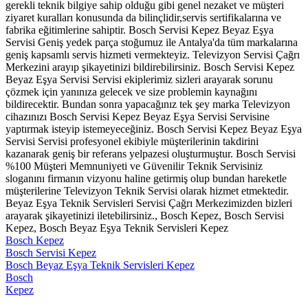
gerekli teknik bilgiye sahip olduğu gibi genel nezaket ve müşteri
ziyaret kuralları konusunda da bilinçlidir,servis sertifikalarına ve
fabrika eğitimlerine sahiptir. Bosch Servisi Kepez Beyaz Eşya
Servisi Geniş yedek parça stoğumuz ile Antalya'da tüm markalarına
geniş kapsamlı servis hizmeti vermekteyiz. Televizyon Servisi Çağrı
Merkezini arayıp şikayetinizi bildirebilirsiniz. Bosch Servisi Kepez
Beyaz Eşya Servisi Servisi ekiplerimiz sizleri arayarak sorunu
çözmek için yanınıza gelecek ve size problemin kaynağını
bildirecektir. Bundan sonra yapacağınız tek şey marka Televizyon
cihazınızı Bosch Servisi Kepez Beyaz Eşya Servisi Servisine
yaptırmak isteyip istemeyeceğiniz. Bosch Servisi Kepez Beyaz Eşya
Servisi Servisi profesyonel ekibiyle müşterilerinin takdirini
kazanarak geniş bir referans yelpazesi oluşturmuştur. Bosch Servisi
%100 Müşteri Memnuniyeti ve Güvenilir Teknik Servisiniz
sloganını firmanın vizyonu haline getirmiş olup bundan hareketle
müşterilerine Televizyon Teknik Servisi olarak hizmet etmektedir.
Beyaz Eşya Teknik Servisleri Servisi Çağrı Merkezimizden bizleri
arayarak şikayetinizi iletebilirsiniz., Bosch Kepez, Bosch Servisi
Kepez, Bosch Beyaz Eşya Teknik Servisleri Kepez
Bosch Kepez
Bosch Servisi Kepez
Bosch Beyaz Eşya Teknik Servisleri Kepez
Bosch
Kepez