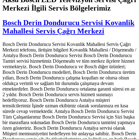
Merkezi İlgili Servis Bölgelerimiz
Bosch Derin Dondurucu Servisi Kovanlik
Mahallesi Servis Çağrı Merkezi
Bosch Derin Dondurucu Servisi Kovanlik Mahallesi Servis Çağrı
Merkezi telefonu, iletişim bilgileri Kovanlik Mahallesi / Döşemealtı /
Antalya Bosch Derin Dondurucu Servisi Bosch Derin Dondurucu
Tamiri servisi hizmetimiz Döşemealtı ve tüm merkez ilçelere hizmet
vermekteyiz. Bosch Derin Dondurucu ve Bosch diğer ürünleri;
Bosch Derin Dondurucu modelleri, Bosch Derin Dondurucu üretim
yılları, Bosch Derin Dondurucu çalışma koşulları ne olursa olsun
oldukça verimli ve sağlam bir durumda çalışmaya devam
etmektedirler. Bosch Derin Dondurucu ortalama garanti süresi en az
2 yıldır. Bosch Derin Dondurucu servis hizmeti sunmayı
hedefliyoruz. Bosch Derin Dondurucu Antalya müşteri
temsilcilerimiz İşinde uzman ekibimiz olarak sorularınıza en kısa
sürede cevap vermektedir. Antalya Bosch Derin Dondurucu Servisi
Tüm Çalışanlarımız Bosch Derin Dondurucu Servisi için Sizi başka
bir masraflara sokmadan Bosch Derin Dondurucu tamirini yapmaya
özen gösteririz. Bosch Derin Dondurucu Antalya servisi olarak
Müşteri memnuniyetini hedefleyen bir anlayışa sahibiz. Bosch Derin