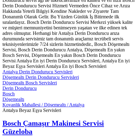
Dondurucu servis ağı ile tüketicilerimize en kaliteli ve en hızlı Bosch
Derin Dondurucu Servisi Hizmeti Vermeden Önce Cihaz ve Arıza
Hakkında Yeterli Bilgiyi Kendine Nakleder ve Ziyarete Tam
Donanımlı Olarak Gelir. Bu Yüzden Günlük İş Bitirmede ilk
sıralardayız. Bosch Derin Dondurucu Servisi Merkezi yüksek kalite
ve müşteri memnuniyetini benimseyen yaşatan ve ilke edinen tek
adres olmuştur. Herhangi bir Antalya Derin Dondurucu arıza
durumunda servisimiz tam donanımlı araçlamız tecrübeli servis
teknisiyenlerimizle 7/24 sizlerin hizmetindedir., Bosch Döşemealtı
Servisi, Bosch Derin Dondurucu Antalya, Döşemealtı En yakın
Bosch Servisi, Döşemealtı En yakın Bosch Derin Dondurucu
Servisi Antalya En iyi Derin Dondurucu Servisleri, Antalya En iyi
Beyaz Eşya Servisleri Antalya En iyi Bosch Servisleri
Antalya Derin Dondurucu Servisleri
Döşemealtı Derin Dondurucu Servisleri
Döşemealtı Bosch Servisleri
Derin Dondurucu
Bosch
Döşemealtı
Kovanlik Mahallesi / Döşemealtı / Antalya
Antalya Beyaz Eşya Servisleri
Bosch Çamaşır Makinesi Servisi
Güzeloba