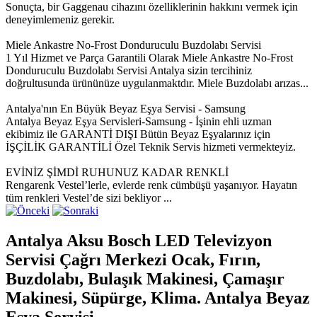
Sonuçta, bir Gaggenau cihazını özelliklerinin hakkını vermek için
deneyimlemeniz gerekir.
Miele Ankastre No-Frost Donduruculu Buzdolabı Servisi
1 Yıl Hizmet ve Parça Garantili Olarak Miele Ankastre No-Frost
Donduruculu Buzdolabı Servisi Antalya sizin tercihiniz
doğrultusunda ürününüze uygulanmaktdır. Miele Buzdolabı arızas...
Antalya'nın En Büyük Beyaz Eşya Servisi - Samsung
Antalya Beyaz Eşya Servisleri-Samsung - İşinin ehli uzman
ekibimiz ile GARANTİ DIŞI Bütün Beyaz Eşyalarınız için
İŞÇİLİK GARANTİLİ Özel Teknik Servis hizmeti vermekteyiz.
EVİNİZ ŞİMDİ RUHUNUZ KADAR RENKLİ
Rengarenk Vestel’lerle, evlerde renk cümbüşü yaşanıyor. Hayatın
tüm renkleri Vestel’de sizi bekliyor ...
Antalya Aksu Bosch LED Televizyon
Servisi Çağrı Merkezi Ocak, Fırın,
Buzdolabı, Bulaşık Makinesi, Çamaşır
Makinesi, Süpürge, Klima. Antalya Beyaz
Eşya Servisi