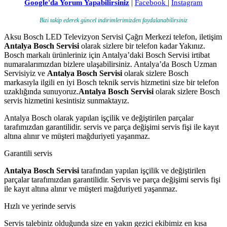
Google'da Yorum Yapabilirsiniz
|
Facebook
|
Instagram
Bizi takip ederek güncel indirimlerimizden faydalanabilirsiniz
Aksu Bosch LED Televizyon Servisi Çağrı Merkezi telefon, iletişim
Antalya Bosch Servisi
olarak sizlere bir telefon kadar Yakınız.
Bosch markalı ürünleriniz için Antalya’daki Bosch Servisi irtibat
numaralarımızdan bizlere ulaşabilirsiniz. Antalya’da Bosch Uzman
Servisiyiz ve
Antalya Bosch Servisi
olarak sizlere Bosch
markasıyla ilgili en iyi Bosch teknik servis hizmetini size bir telefon
uzaklığında sunuyoruz.
Antalya Bosch Servisi
olarak sizlere Bosch
servis hizmetini kesintisiz sunmaktayız.
Antalya Bosch olarak yapılan işçilik ve değiştirilen parçalar
tarafımızdan garantilidir. servis ve parça değişimi servis fişi ile kayıt
altına alınır ve müşteri mağduriyeti yaşanmaz.
Garantili servis
Antalya Bosch Servisi
tarafından yapılan işçilik ve değiştirilen
parçalar tarafımızdan garantilidir. Servis ve parça değişimi servis fişi
ile kayıt altına alınır ve müşteri mağduriyeti yaşanmaz.
Hızlı ve yerinde servis
Servis talebiniz olduğunda size en yakın gezici ekibimiz en kısa